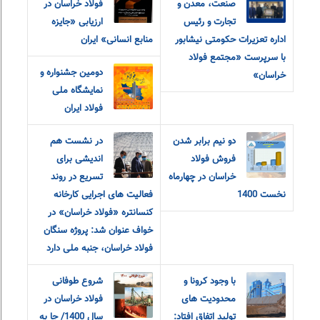
صنعت، معدن و
فولاد خراسان در
تجارت و رئیس
ارزیابی «جایزه
اداره تعزیرات حکومتی نیشابور
منابع انسانی» ایران
با سرپرست «مجتمع فولاد
دومین جشنواره و
خراسان»
نمایشگاه ملی
فولاد ایران
دو نیم برابر شدن
در نشست هم
فروش فولاد
اندیشی برای
خراسان در چهارماه
تسریع در روند
نخست 1400
فعالیت های اجرایی کارخانه
کنسانتره «فولاد خراسان» در
خواف عنوان شد: پروژه سنگان
فولاد خراسان، جنبه ملی دارد
با وجود کرونا و
شروع طوفانی
محدودیت های
فولاد خراسان در
تولید اتفاق افتاد:
سال 1400/ جا به