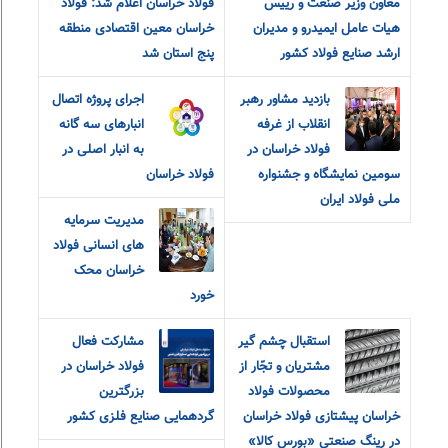
معاون وزیر صنعت و رییس
فولاد خراسان اعلام شد: فولاد
هیات عامل ایمیدرو و مدیران
خراسان معین اقتصادی منطقه
ارشد صنایع فولاد کشور
پنج استان شد
بازدید مشاور رهبر
اجرای پروژه اتصال
انقلاب از غرفه
انبارهای سه گانه
فولاد خراسان در
به انبار اصلی در
سومین نمایشگاه و جشنواره
فولاد خراسان
ملی فولاد ایران
مدیریت سرمایه
های انسانی فولاد
خراسان محک
خورد
استقبال چشم گیر
مشارکت فعال
مشتریان و تجّار از
فولاد خراسان در
محصولات فولاد
بزرگترین
خراسان پیشتازی فولاد خراسان
گردهمایی صنایع فلزی کشور
در رینگ صنعتی «بورس کالا»