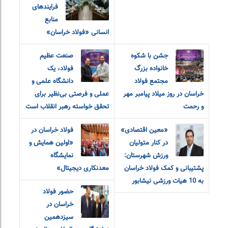
فرایندهای
منابع
انسانی «فولاد خراسان»
جشن با شکوه
صنعت عظیم
خانواده بزرگ
فولاد، یک
مجتمع فولاد
دانشگاه علمی و
خراسان در روز میلاد پیامبر مهر
عملی و فرصتی بی‌نظیر برای
و رحمت
تحقق خواسته رهبر انقلاب است
«معین اقتصادی»
فولاد خراسان در
در کنار متولیان
«اولین همایش و
ورزش شهرستان:
نمایشگاه
پشتیبانی و کمک فولاد خراسان
معدنکاری دیجیتال»
به 10 هیات ورزشی نیشابور
حضور فولاد
خراسان در
سیزدهمین