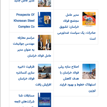
مدیر عامل جدید
مدیر عامل
Prospects Of
مجتمع فولاد
Khorasan Steel
خراسان: تشویق
Complex Co
صادرات، یک سیاست ضدتورمی
مراسم معارفه
است
مهندس جوانبخت
به عنوان مدیر
عامل فولاد خراسان
اصلاح سازه ریلی
ظرفیت ذخیره
فولاد خراسان با
سازی کنسانتره
هدف کاهش
فولاد خراسان
استهلاک خطوط و بهبود فرایند
افزایش یافت
توزین
مسابقات شنا
شرکت‌های تابعه