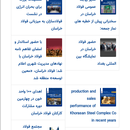
عمومی فولاد
برای بحران انرژی
خراسان در
در نشست
سخنرانی پیش از خطبه های
فولادسازان به میزبانی فولاد
نماز جمعه:
خراسان
حضور فولاد
با حضور استاندار و
خراسان در
امضای تفاهم نامه
نمایشگاه بین
فولاد خراسان با
المللی بغداد
نهادهای مدیریت شهری اعلام
شد: فولاد خراسان، «معین
توسعه» منطقه شد
production and
اهدای ۱۰۰ واحد
sales
خون در چهارمین
performance of
دوره مشارکت
Khorasan Steel Complex Co
کارکنان فولاد خراسان
in recent years
مجتمع فولاد