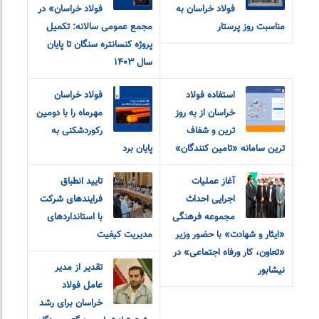
فولاد خراسان به
فولاد خراسان» در
مناسبت روز پرستار
مجمع عمومی سالانه: تکمیل
پروژه کنسانتره سنگان تا پایان
سال ۱۴۰۳
استفاده فولاد
فولاد خراسان
خراسان از به روز
مهرماه را با دومین
ترین و شفاف
رکوردشکنی به
ترین سامانه «تامین کنندگان»
پایان برد
آغاز عملیات
تایید انطباق
اجرایی احداث
فرایندهای شرکت
مجموعه فرهنگی
با استانداردهای
«ایثار و شهادت» با حضور وزیر
مدیریت کیفیت
«تعاون، کار و‌رفاه اجتماعی» در
تقدیر از مدیر
نیشابور
عامل فولاد
خراسان برای رشد