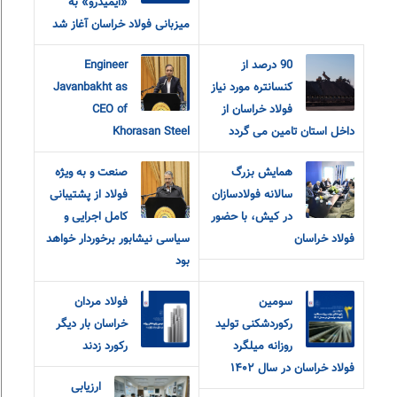
«ایمیدرو» به
میزبانی فولاد خراسان آغاز شد
90 درصد از
Engineer
کنسانتره مورد نیاز
Javanbakht as
فولاد خراسان از
CEO of
داخل استان تامین می گردد
Khorasan Steel
همایش بزرگ
صنعت و به ویژه
سالانه فولادسازان
فولاد از پشتیبانی
در کیش، با حضور
کامل اجرایی و
فولاد خراسان
سیاسی نیشابور برخوردار خواهد
بود
سومین
فولاد مردان
رکوردشکنی تولید
خراسان بار دیگر
روزانه میلگرد
رکورد زدند
فولاد خراسان در سال ۱۴۰۲
ارزیابی