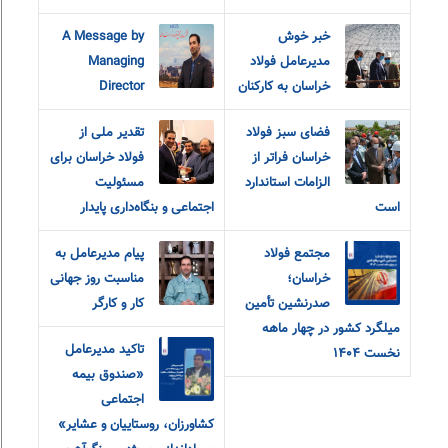
خبر خوش
A Message by
مدیرعامل فولاد
Managing
خراسان به کارکنان
Director
فضای سبز فولاد
تقدیر ملی از
خراسان فراتر از
فولاد خراسان برای
الزامات استاندارد
مسئولیت
است
اجتماعی و بنگاه‌داری پایدار
مجتمع فولاد
پیام مدیرعامل به
خراسان؛
مناسبت روز جهانی
صدرنشین تأمین
کار و کارگر
میلگرد کشور در چهار ماهه
تاکید مدیرعامل
نخست ۱۴۰۴
«صندوق بیمه‌
اجتماعی
کشاورزان، روستاییان و عشایر»