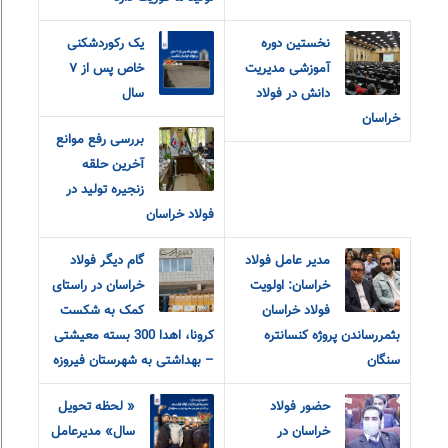
نخستین دوره
یک رکوردشکنی
آموزشی مدیریت
خاص پس از ۷
دانش در فولاد
سال
خراسان
بررسی رفع موانع
آخرین حلقه
زنجیره تولید در
فولاد خراسان
مدیر عامل فولاد
گام دیگر فولاد
خراسان: اولویت
خراسان در راستای
فولاد خراسان
کمک به شکست
بثمررساندن پروژه کنسانتره
کرونا، اهدا 300 بسته معیشتی
سنگان
– بهداشتی به شهرستان فیروزه
حضور فولاد
« لحظه تحویل
خراسان در
سال» مدیرعامل