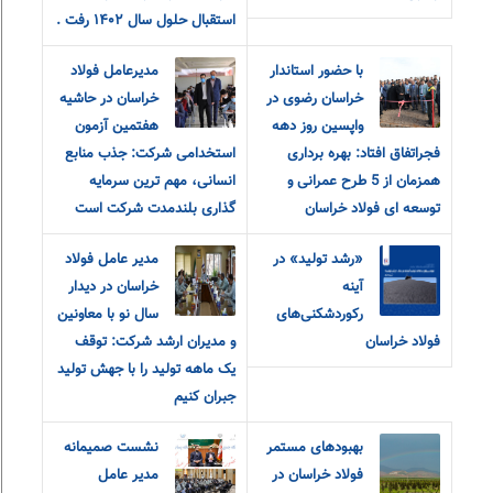
استقبال حلول سال ۱۴۰۲ رفت .
با حضور استاندار
مدیرعامل فولاد
خراسان رضوی در
خراسان در حاشیه
واپسین روز دهه
هفتمین آزمون
فجراتفاق افتاد: بهره برداری
استخدامی شرکت: جذب منابع
همزمان از 5 طرح عمرانی و
انسانی، مهم ترین سرمایه
توسعه ای فولاد خراسان
گذاری بلندمدت شرکت است
«رشد تولید» در
مدير عامل فولاد
آینه
خراسان در ديدار
رکوردشکنی‌های
سال نو با معاونين
فولاد خراسان
و مديران ارشد شرکت: توقف
یک ماهه تولید را با جهش تولید
جبران کنیم
بهبودهای مستمر
نشست صمیمانه
فولاد خراسان در
مدیر عامل