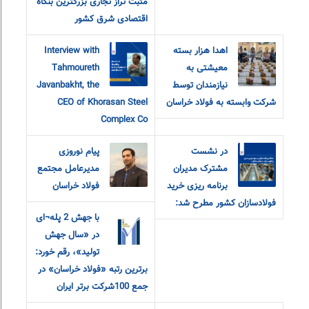
مثبت تراز تجاری بزرگترین بنگاه
اقتصادی شرق کشور
اهدا هزار بسته
Interview with
معیشتی به
Tahmoureth
نیازمندان توسط
Javanbakht, the
شرکت وابسته به فولاد خراسان
CEO of Khorasan Steel
Complex Co
در نشست
پیام نوروزی
مشترک مدیران
مدیرعامل مجتمع
برنامه ریزی خرید
فولاد خراسان
فولادسازان کشور مطرح شد:
با جهش 2 پله¬ای
در «سال جهش
تولید»، رقم خورد:
برترین رتبه «فولاد خراسان» در
جمع 100شرکت برتر ایران