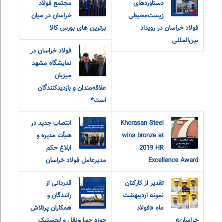
دستاوردهای
مجتمع فولاد
زیست‌محیطی
خراسان در میان
فولاد خراسان در رویداد
برترین های بورس کالا
بین‌المللی
فولاد خراسان در
نمایشگاه مشهد
میزبان
علاقه‌مندان و‌ بازدیدکنندگان
است*
Khorasan Steel
انتصاب جدید در
wins bronze at
هیأت مدیره و
2019 HR
ابلاغ حکم
Excellence Award
مدیرعامل فولاد خراسان
تقدیر از کارکنان
قدردانی از
نمونه اردیبهشت
رانندگان و
ماه «فولاد
همکاران پرتلاش
خراسان»
حوزه حمل‌ونقل و لجستیک