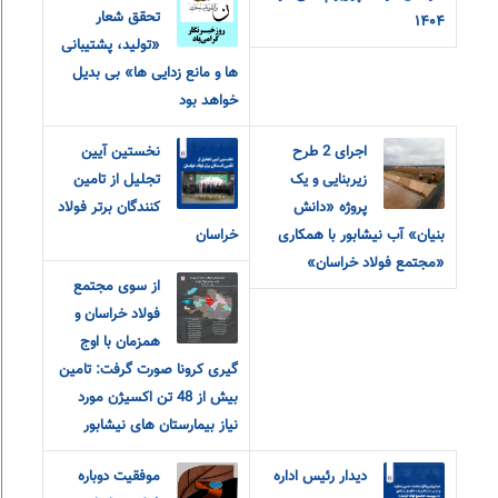
تحقق شعار
۱۴۰۴
«تولید، پشتیبانی
ها و مانع زدایی ها» بی بدیل
خواهد بود
اجرای 2 طرح
نخستین آیین
زیربنایی و یک
تجلیل از تامین
پروژه «دانش
کنندگان برتر فولاد
بنیان» آب نیشابور با همکاری
خراسان
«مجتمع فولاد خراسان»
از سوی مجتمع
فولاد خراسان و
همزمان با اوج
گیری کرونا صورت گرفت: تامین
بیش از 48 تن اکسیژن مورد
نیاز بیمارستان های نیشابور
دیدار رئیس اداره
موفقیت دوباره