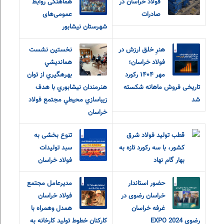
فولاد خراسان در
هماهنگی روابط
صادرات
عمومی‌های
شهرستان نیشابور
هنرِ خلق ارزش در
نخستين نشست
فولاد خراسان؛
همانديشي
مهر ۱۴۰۴ رکورد
بهرهگيري از توان
تاریخی فروش ماهانه شکسته
هنرمندان نيشابوري با هدف
شد
زيباسازي محيطي مجتمع فولاد
خراسان
قطب تولید فولاد شرق
تنوع بخشی به
کشور، با سه رکورد تازه به
سبد تولیدات
بهار گام نهاد
فولاد خراسان
حضور استاندار
مدیرعامل مجتمع
خراسان رضوی در
فولاد خراسان
غرفه خراسان
همدل وهمراه با
رضوی EXPO 2024
کارکنان خطوط تولید کارخانه به