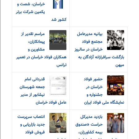
خراسان، شصت و
یکمین شرکت برتر
کشور شد
بیانیه مدیرعامل
مراسم تقدیر از
مجتمع فولاد
پیمانکاران،
خراسان در سالروز
مشاورین و
بازگشت سرافرازانه آزادگان به
همکاران فولاد خراسان در تعمیر
میهن
ترانس
حضور فولاد
قدردانی امام
خراسان در
جمعه شهرستان
جشنواره و
نیشابور از مدیر
نمایشگاه ملی فولاد ایران
عامل فولاد خراسان
بازدید مدیرکل
انتصاب سرپرست
حراست «صندوق
جدید بازاریابی و
بیمه کشاورزان،
فروش فولاد