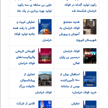
رکورد تولید گندله در فولاد
جایی بی سابقه ی سه رکورد
خراسان شکسته شد
تولید بهره برداری در یک ماه
هدیه مجتمع
نمایش غیرت و
فولاد خراسان به
تلاش با رشد همه
آموزش و پرورش
جانبه تولید فولاد
شهرستان فیروزه
خراسان
فولاد خراسان
قهرمانی تاریخی
درمسیر بی پایان
والیبالیست‌های
تعالی
فولاد خراسان
استقبال بیش از
تجلیل از
۷۰۰ تأمین‌کننده
پیشکسوتان
بومی از سامانه
خانواده بزرگ
خرید فولاد خراسان؛
فولاد خراسان
نمایش
تقدیر از شرکت