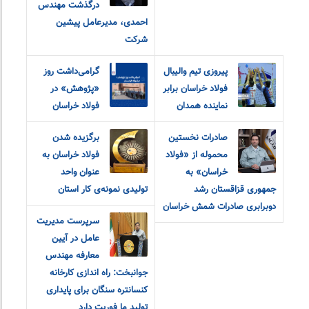
درگذشت مهندس
احمدی، مدیرعامل پیشین
شرکت
پیروزی تیم والیبال
گرامی‌داشت روز
فولاد خراسان برابر
«پژوهش» در
نماینده همدان
فولاد خراسان
صادرات نخستین
برگزیده شدن
محموله از «فولاد
فولاد خراسان به
خراسان» به
عنوان واحد
جمهوری قزاقستان رشد
تولیدی نمونه‌ی کار استان
دوبرابری صادرات شمش خراسان
سرپرست مدیریت
عامل در آیین
معارفه مهندس
جوانبخت: راه اندازی کارخانه
کنسانتره سنگان برای پایداری
تولید ما فوریت دارد