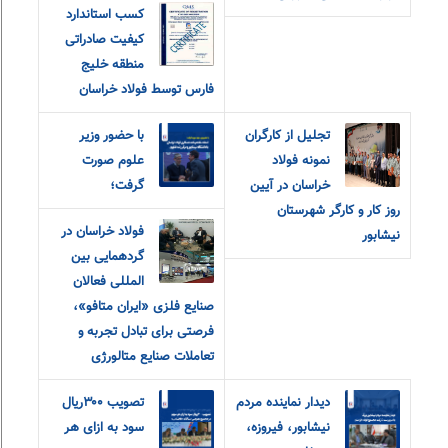
کسب استاندارد
کیفیت صادراتی
منطقه خلیج
فارس توسط فولاد خراسان
تجلیل از کارگران
با حضور وزیر
نمونه فولاد
علوم صورت
خراسان در آیین
گرفت؛
روز کار و کارگر شهرستان
فولاد خراسان در
نیشابور
گردهمایی بین
المللی فعالان
صنایع فلزی «ایران متافو»،
فرصتی برای تبادل تجربه و
تعاملات صنایع متالورژی
دیدار نماینده مردم
تصویب ۳۰۰ریال
نیشابور، فیروزه،
سود به ازای هر