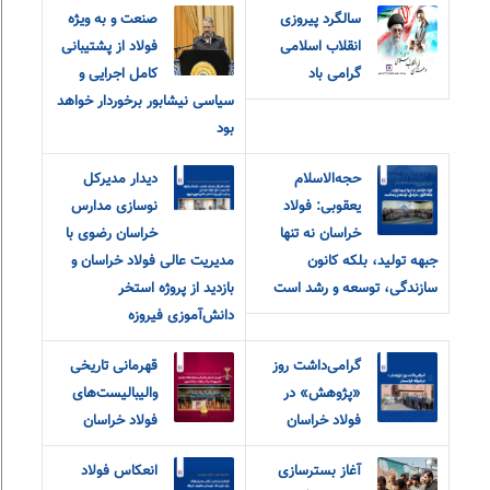
سالگرد پیروزی
صنعت و به ویژه
انقلاب اسلامی
فولاد از پشتیبانی
گرامی باد
کامل اجرایی و
سیاسی نیشابور برخوردار خواهد
بود
حجه‌الاسلام
دیدار مدیرکل
یعقوبی: فولاد
نوسازی مدارس
خراسان نه تنها
خراسان رضوی با
جبهه تولید، بلکه کانون
مدیریت عالی فولاد خراسان و
سازندگی، توسعه و رشد است
بازدید از پروژه استخر
دانش‌آموزی فیروزه
گرامی‌داشت روز
قهرمانی تاریخی
«پژوهش» در
والیبالیست‌های
فولاد خراسان
فولاد خراسان
آغاز بسترسازی
انعکاس فولاد