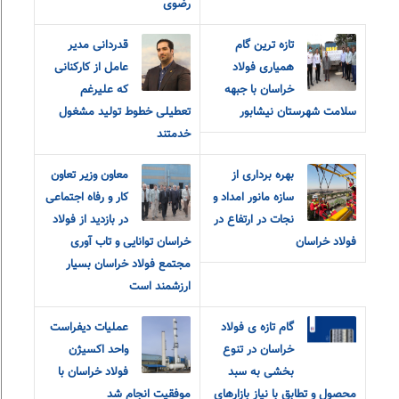
رضوی
تازه ترین گام
قدردانی مدیر
همیاری فولاد
عامل از کارکنانی
خراسان با جبهه
که علیرغم
سلامت شهرستان نیشابور
تعطیلی خطوط تولید مشغول
خدمتند
بهره برداری از
معاون وزیر تعاون
سازه مانور امداد و
کار و رفاه اجتماعی
نجات در ارتفاع در
در بازدید از فولاد
فولاد خراسان
خراسان توانایی و تاب آوری
مجتمع فولاد خراسان بسیار
ارزشمند است
گام تازه ی فولاد
عملیات دیفراست
خراسان در تنوع
واحد اکسیژن
بخشی به سبد
فولاد خراسان با
محصول و تطابق با نیاز بازارهای
موفقیت انجام شد