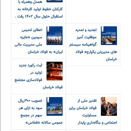
همدل وهمراه با
کارکنان خطوط تولید کارخانه به
استقبال حلول سال ۱۴۰۲ رفت .
تجدید و تمدید
اعطای تندیس
موفقیت آمیز
سیمین «جایزه
گواهینامه سیستم
ملی مدیریت مالی
های مدیریتی یکپارچه فولاد
ایران» به فولاد خراسان
خراسان
ثبت رکورد جدید
تولید در
فولادسازی مجتمع
فولاد خراسان
تقدیر ملی از
تصویب ۳۰۰ریال
فولاد خراسان برای
سود به ازای هر
مسئولیت
سهم در مجمع
اجتماعی و بنگاه‌داری پایدار
عمومی سالانه «فخاس»