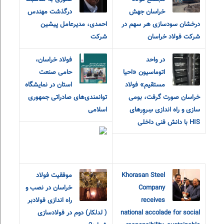
خراسان جهش
درگذشت مهندس
درخشان سودسازی هر سهم در
احمدی، مدیرعامل پیشین
شرکت فولاد خراسان
شرکت
در واحد
فولاد خراسان،
اتوماسیون «احیا
حامی صنعت
مستقیم» فولاد
استان در نمایشگاه
خراسان صورت گرفت، بومی
توانمندی‌های صادراتی جمهوری
سازی و راه اندازی سِروِرهای
اسلامی
HIS با دانش فنی داخلی
Khorasan Steel
موفقیت فولاد
Company
خراسان در نصب و
receives
راه اندازی فولادبر
national accolade for social
( لدلکار) دوم در فولادسازی