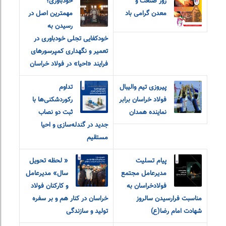
روز صنعت و
خودباوری؛
معدن گرامی باد
مهمترین اصل در
رسیدن به
خودکفایی تجلی خودباوری در
تعمیر و نگهداری کمپرسورهای
فرایند «احیا» در فولاد خراسان
پیروزی تیم والیبال
تداوم
فولاد خراسان برابر
رکوردشکنی‌ها با
نماینده همدان
ثبت دو نصاب
جدید در گندله‌سازی و احیا
مستقیم
پیام‌ ‌تسلیت
« لحظه تحویل
مدیرعامل مجتمع
سال» مدیرعامل
فولاد‌خراسان به
و‌ کارکنان فولاد
مناسبت‌ فرارسیدن سالروز
خراسان در کنار هم و بر سفره
شهادت امام‌ رضا(ع)
تولید و سازندگی