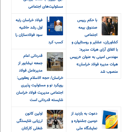
مسئولیت‌های اجتماعی
با حکم رییس
فولاد خراسان رتبه
صندوق بیمه
اول رشد حاشیه
اجتماعی
سود فولادسازان را
کشاورزان، عشایر و روستاییان و
کسب کرد
با اتفاق آرای هیات مدیره:
قدردانی امام
مهندس امینی به عنوان «رییس
جمعه نیشابور از
هیات مدیره فولاد خراسان»
مدیرعامل فولاد
منصوب شد
خراسان/ حجه الاسلام یعقوبی:
رویکرد نو و مسئولیت پذیری
اجتماعی مدیریت فولاد خراسان
شایسته قدردانی است
دعوت به بازدید از
اولین کانون
دومین جشنواره و
ارزیابی شایستگی
نمایشگاه ملی
شغلی کارکنان