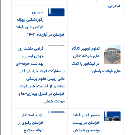
صادراتی
سومین
رکوردشکنی روزانه
کارکنان غیور فولاد
خراسان در آبان‌ماه ۱۴۰۲
تداوم تجهیز کارگاه
گرامی داشت روز
های خوداشتغالی
جهانی ایمنی و
در نیشابور با کمک
بهداشت حرفه¬ای
های فولاد خراسان
با مشارکت فولاد خراسان قدر
دانی رییس علوم پزشکی
نیشابور از فعالیت¬های فولاد
خراسان در کنترل بیماری¬ها و
حوادث شغلی
حضور فعال فولاد
بازدید استاندار
خراسان در بیست
خراسان رضوی از
و‌پنجمین همایش
غرفه مجتمع