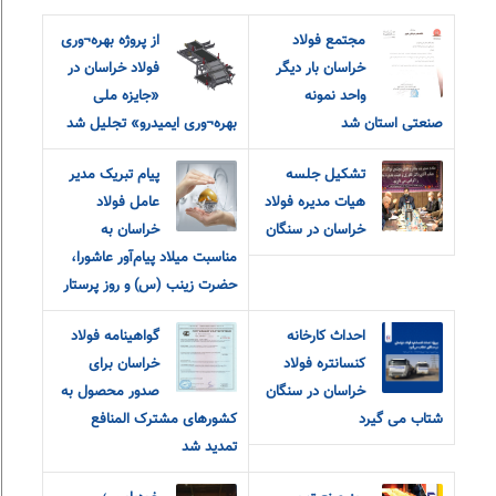
مجتمع فولاد
از پروژه بهره¬وری
خراسان بار دیگر
فولاد خراسان در
واحد نمونه
«جایزه ملی
صنعتی استان شد
بهره¬وری ایمیدرو» تجلیل شد
تشکیل جلسه
پیام تبریک مدیر
هیات مدیره فولاد
عامل فولاد
خراسان در سنگان
خراسان به
مناسبت میلاد پیام‌آور عاشورا،
حضرت زینب (س) و روز پرستار
احداث کارخانه
گواهینامه فولاد
کنسانتره فولاد
خراسان برای
خراسان در سنگان
صدور محصول به
شتاب می گیرد
کشورهای مشترک المنافع
تمدید شد