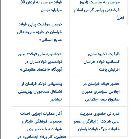
متولیان ورزش شهرستان:
پشتیبانی و کمک فولاد
خراسان به 10 هیات ورزشی
نیشابور
بررسی رفع موانع آخرین
زنجیره ی تولید
حلقه زنجیره تولید در فولاد
فولاد خراسان روی
خراسان
نوار رکوردشکنی
رکورد جدید تولید شمش در
آغاز شانزدهمین دوره
مجتمع فولاد خراسان
مسابقات فوتسال ایمیدرو به
میزبانی فولاد خراسان
پیام مدیرعامل مجتمع فولاد
افتتاح همزمان سه پروژه در
خراسان به مناسبت زادروز
فولاد خراسان به ارزش 30
فرخنده‌ی پیامبر گرامی اسلام
میلیارد تومان
(ص)
دومین موفقیت پیاپی فولاد
خراسان در جایزه ملی«تعالی