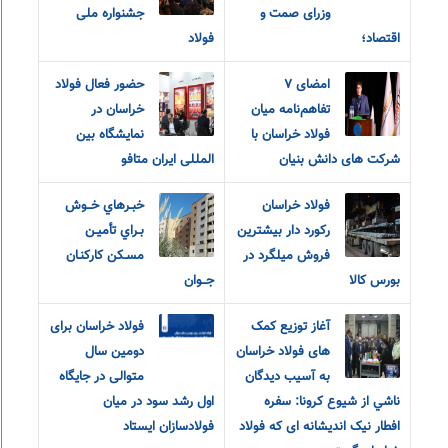
وزرای صمت و
جشنواره ملی
اقتصاد؛
فولاد
امضای ۷
حضور فعال فولاد
تفاهم‌نامه میان
خراسان در
فولاد خراسان با
نمایشگاه بین
شرکت های دانش بنیان
المللی ایران متافو
فولاد خراسان
خبـرهاي خــوش
رکورد دار بیشترین
بـراي تأميـن
فروش میلگرد در
مسـکن کارکنـان
بورس کالا
جــوان
آغاز توزیع کمک
فولاد خراسان برای
های فولاد خراسان
دومین سال
به آسيب ديدگان
متوالی در جایگاه
ناشي از شيوع كرونا: سفره
اول رشد سود در میان
افطار نیک اندیشانه ای که فولاد
فولادسازان ایستاد