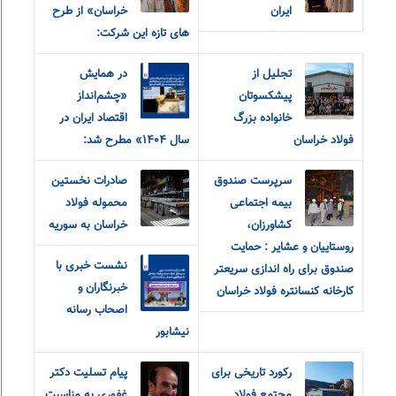
ایران
خراسان» از طرح
های تازه این شرکت:
تجلیل از
در همایش
پیشکسوتان
«چشم‌انداز
خانواده بزرگ
اقتصاد ایران در
فولاد خراسان
سال ۱۴۰۴» مطرح شد:
سرپرست صندوق
صادرات نخستین
بیمه اجتماعی
محموله فولاد
کشاورزان،
خراسان به سوریه
روستاییان و عشایر : حمایت
نشست خبری با
صندوق برای راه اندازی سریعتر
خبرنگاران و
کارخانه کنسانتره فولاد خراسان
اصحاب رسانه
نیشابور
رکورد تاریخی برای
پیام تسلیت دکتر
مجتمع فولاد
غفوری به مناسبت