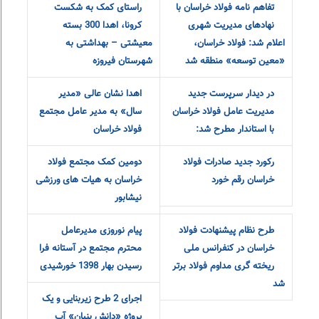
میان صنعت و رسانه
مدیر روابط
عمومی فولاد
خراسان به افتخار
بازنشستگی نایل شد
Plans and
با حضور استاندار و
strategies to
امضای تفاهم نامه
increase
فولاد خراسان با
production and sales
نهادهای مدیریت شهری اعلام
شد: فولاد خراسان، «معین
توسعه» منطقه شد
گام دیگر فولاد
در دیدار سرپرست
خراسان در راستای
جدید مدیریت
کمک به شکست
عامل فولاد
کرونا، اهدا 300 بسته معیشتی
خراسان با استاندار مطرح شد:
– بهداشتی به شهرستان فیروزه
اهدا نشان عالی