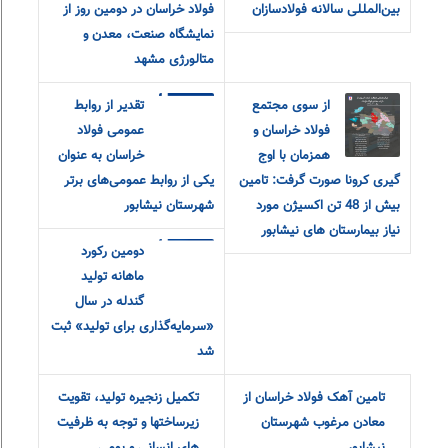
بین‌المللی سالانه فولادسازان
فولاد خراسان در دومین روز از
نمایشگاه صنعت، معدن و
متالورژی مشهد
از سوی مجتمع
تقدیر از روابط‌
فولاد خراسان و
عمومی فولاد
همزمان با اوج
خراسان به عنوان
گیری کرونا صورت گرفت: تامین
یکی از روابط‌ عمومی‌های برتر
بیش از 48 تن اکسیژن مورد
شهرستان نیشابور
نیاز بیمارستان های نیشابور
دومین رکورد
ماهانه تولید
گندله در سال
«سرمایه‌گذاری برای تولید» ثبت
شد
تامین آهک فولاد
تکمیل زنجیره
خراسان از معادن
تولید، تقویت