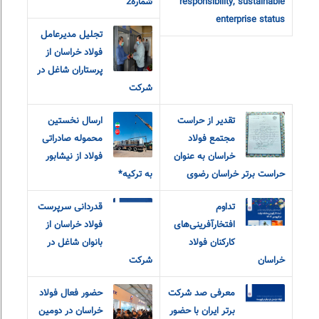
responsibility, sustainable
شماره2
enterprise status
تجلیل مدیرعامل
فولاد خراسان از
پرستاران شاغل در
شرکت
تقدیر از حراست
ارسال نخستین
مجتمع فولاد
محموله صادراتی
خراسان به عنوان
فولاد از نیشابور
حراست برتر خراسان رضوی
به ترکیه*
تداوم
قدردانی سرپرست
افتخارآفرینی‌های
فولاد خراسان از
کارکنان فولاد
بانوان شاغل در
خراسان
شرکت
معرفی صد شرکت
حضور فعال فولاد
برتر ایران با حضور
خراسان در دومین