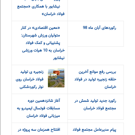
«مدیر سال» به
مدیر عامل
مجتمع فولاد خراسان
رکورد جدید
دومین کمک مجتمع فولاد
صادرات فولاد
خراسان به هیات های ورزشی
خراسان رقم خورد
نیشابور
طرح نظام پیشنهادت فولاد
پیام نوروزی مدیرعامل
خراسان در کنفرانس ملی
محترم مجتمع در آستانه فرا
ریخته گری مداوم فولاد برتر
رسیدن بهار 1398 خورشیدی
شد
اجرای 2 طرح زیربنایی و یک
پروژه «دانش بنیان» آب
نیشابور با همکاری «مجتمع
فولاد خراسان»
رکوردهای آبان ماه 98
«معین اقتصادی» در کنار