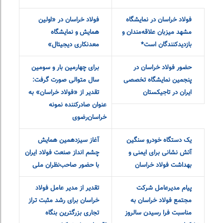
کنسانتره سنگان برای پایداری
شکسته شد
تولید ما فوریت دارد
یک تولید تازه در طیف
محصولات فولاد خراسان
میلگرد «آج مرکب» فولاد
خراسان به بازار آمد
پیام تبریک مدیر عامل
فولاد خراسان میزبان اصحاب
صندوق بیمه اجتماعی
رسانه و خبرنگاران حوزه
کشاورزان، روستائیان و عشایر
صنعت
به مناسبت ۱۱ اردیبهشت روز
تأکید بر تداوم همکاری‌های
جهانی کار و کارگر
علمی، پژوهشی و اجرایی
فولاد خراسان در نمایشگاه
فولاد خراسان در «اولین
مشهد میزبان علاقه‌مندان و‌
همایش و نمایشگاه
بازدیدکنندگان است*
معدنکاری دیجیتال»