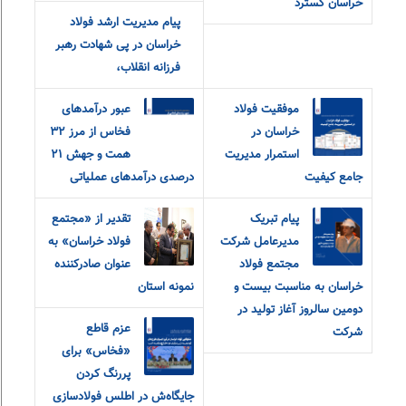
خراسان گسترد
پیام مدیریت ارشد فولاد
خراسان در پی شهادت رهبر
فرزانه انقلاب،
موفقیت فولاد
عبور درآمدهای
خراسان در
فخاس از مرز ۳۲
استمرار مدیریت
همت و جهش ۲۱
جامع کیفیت
درصدی درآمدهای عملیاتی
پیام تبریک
تقدیر از «مجتمع
مدیرعامل شرکت
فولاد خراسان» به
مجتمع فولاد
عنوان صادرکننده
خراسان به مناسبت بیست و
نمونه استان
دومین سالروز آغاز تولید در
عزم قاطع
شرکت
«فخاس» برای
پررنگ کردن
جایگاه‌ش در اطلس فولادسازی