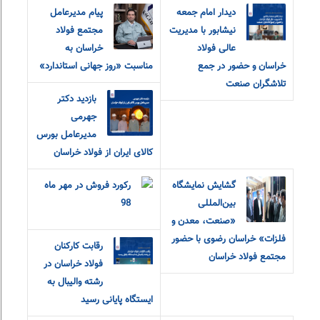
دیدار امام جمعه
پیام مدیرعامل
نیشابور با مدیریت
مجتمع فولاد
عالی فولاد
خراسان به
خراسان و حضور در جمع
مناسبت «روز جهانی استاندارد»
تلاشگران صنعت
بازدید دکتر
جهرمی
مدیرعامل بورس
کالای ایران از فولاد خراسان
گشایش نمایشگاه
رکورد فروش در مهر ماه
بین‌المللی
98
«صنعت، معدن و
فلزات» خراسان رضوی با حضور
رقابت کارکنان
مجتمع فولاد خراسان
فولاد خراسان در
رشته والیبال به
ایستگاه پایانی رسید