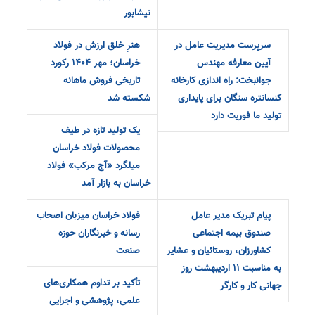
منابع انسانی»
ظرفیت ذخیره سازی
«جشنواره ملی فولاد» تبلور
کنسانتره فولاد خراسان
توانمندی فولادسازان در
افزایش یافت
آوردگاه «اقتصاد مقاومتی»
حضور فولاد خراسان در
پشتیبانی فولاد خراسان از
اجلاس سراسری مدیران
اشتغال مددجویان بهزیستی
صندوق بیمه اجتماعی
نیشابور
قدردانی حضوری مدیریت
آغاز عملیات اجرایی احداث
عالی شرکت از ایثارگران عضو
مجموعه فرهنگی «ایثار و
خانواده‌ بزرگ‌ فولادخراسان
شهادت» با حضور وزیر
«تعاون، کار و‌رفاه اجتماعی» در
نیشابور
سرپرست مدیریت عامل در
هنرِ خلق ارزش در فولاد
آیین معارفه مهندس
خراسان؛ مهر ۱۴۰۴ رکورد
جوانبخت: راه اندازی کارخانه
تاریخی فروش ماهانه