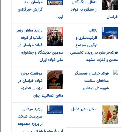
انتقال سنگ آهن
خراسان - به
از سنگان به فولاد
گزارش خبرگزاری
خراسان
ایرنا:
بازتاب
بازدید مشاور رهبر
ظرفیت‌سازی و
انقلاب از غرفه
نوآوری مجتمع
فولاد خراسان در
فولادخراسان در رویداد تخصصی
سومین نمایشگاه و جشنواره
معدن و فلزات مشهد
ملی فولاد ایران
فولاد خراسان همسنگر
موفقیت دوباره
مدافعان سلامت
فولاد خراسان در
شهرستان نیشابور
ارزیابی «جایزه
منابع انسانی» ایران
سخن مدیر عامل
بازدید میدانی
سرپرست شرکت
از پروژه مجموعه
آبی فیروزه با هدف بررسی