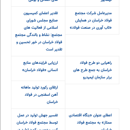
مرغوب شهرستان
زیرساختها و توجه
نیشابور
به ظرفیت های انسانی و بومی
مدیرعامل شرکت
تقدیر اعضای
مجتمع فولاد
کمیسیون صنایع
خراسان در
مجلس شورای
همایش «تاب آوری در صنعت
اسلامی از فعالیت های مجتمع:
فولاد»
نشاط و بالندگی مجتمع فولاد
خراسان در خور تحسین و تقدیر
است
راهیابی دو طرح
ارزیابی
فولاد خراسان به
فرایندهای
جمع طرح های
منابع
برتر سازمان ایمیدرو
انسانی «فولاد خراسان»
ارتقای رکورد تولید ماهانه
اعطای عنوان
آهن اسفنجی در فولاد
«بنگاه اقتصادی
خراسان
ممتاز» به مجتمع