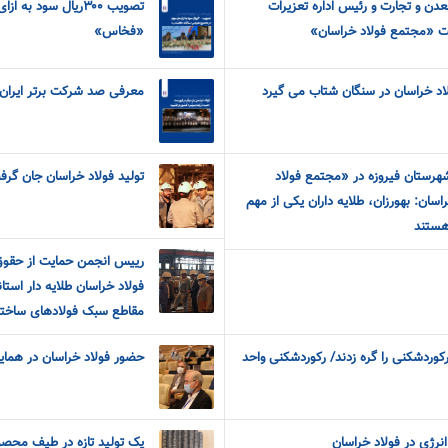
دن و تجارت و رئیس اداره تعزیرات
تصویب ۳۰۰ریال سود
ت «مجتمع فولاد خراسان»
«فخاس»
لاد خراسان در سنگان شتاب می گیرد
معرفی صد شرکت برتر ایران 
هرستان فیروزه در «مجتمع فولاد
تولید فولاد خراسان جان گرف
اسان: بهورزان، طلایه داران یکی از مهم
هستند
رییس انجمن حمایت از حقوق
فولاد خراسان طلایه دار استان
مقاطع سبک فولادهای ساختم
کوردشکنی را گره زدند/ رکوردشکنی واحد
حضور فولاد خراسان در همایش
انرژی در فولاد خراسان
یک تولید تازه در طیف محصو