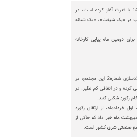
«مجتمع فولاد خراسان» که تولید خود را در سال 1400 با قدرت آغاز کرده است، در
ذوب در «یک شیفت»، «یک شبانه
ای دومین ماه پیاپی کارخانه
بنا بر اعلام روابط عمومی فولاد خراسان، کارکنان فولادسازی شماره2 این مجتمع، در
رکورد شکنی کرده و در اتفاقی کم نظیر، در
ام رکورد شکنی کنند.
ول خردادماه، از ارتقای رکورد
 تناژ 54079 تن در پایان اردیبهشت ماه خبر داد که حاکی از