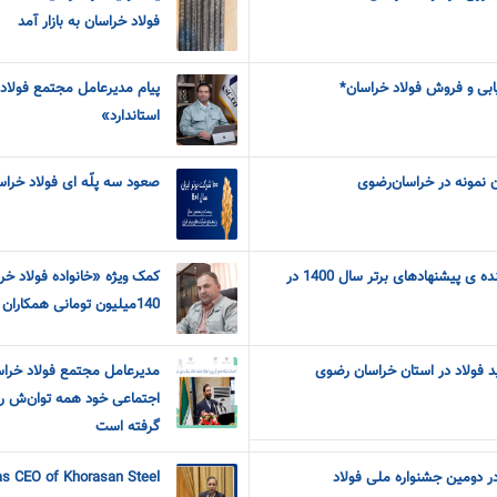
فولاد خراسان به بازار آمد
ریابی و فروش فولاد خراسان*
پیام مدیرعامل مجتمع فولاد
استاندارد»
ن نمونه در خراسان‌رضوی
صعود سه پلّه ای فولاد خراسان در فهرست 
تجلیل از همکاران ارایه دهنده ی پیشنهادهای برتر سال 1400 در
کمک ویژه «خانواده فولاد خ
140میلیون تومانی همکاران فولاد به هموطنان سیل زده
د فولاد در استان خراسان رضوی
مدیرعامل مجتمع فولاد خراس
اجتماعی خود همه توان‌ش را ب
گرفته است
ر دومین جشنواره ملی فولاد
as CEO of Khorasan Steel