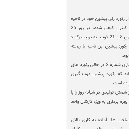
 رکورد زنی پیشینِ خود در ناحیه
فولادسازی شماره 2 این شرکت در زمینه تناژ شمش کنترل کیفی شده، در روز 26
اردیبهشت ماه توانستند در مدت زمان مشابه با ریخته گریِ 8 و 21 ذوب به ترتیب رکورد
کورد پیشین این ناحیه با ریخته
به گفته معاون بهره برداری شرکت، کارکنان واحد فولادسازی شماره 2 در حالی رکورد های
ند که رکورد پیشین ذوب گیری
شمش تولیدی در شبانه روز را با
ه برداری به ویژه کارکنان واحد
ساخت ها، آماده به کاری بالای