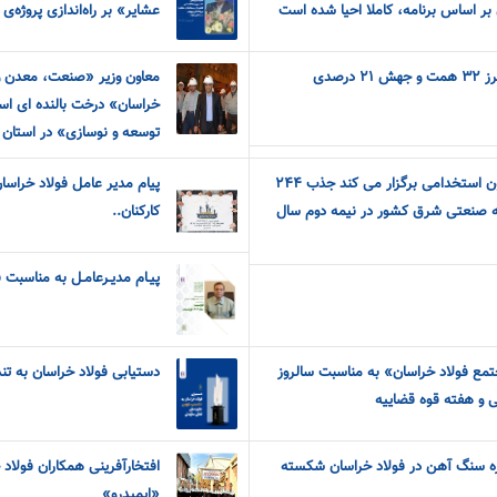
 بر اساس برنامه، کاملا احیا شده است
عشایر» بر راه‌اندازی پروژه‌
عبور درآمدهای فخاس از مرز ۳۲ همت و جهش ۲۱ درصدی
معاون وزیر «صنعت، معدن و 
خراسان» درخت بالنده ای اس
توسعه و نوسازی» در استان 
فولاد خراسان به زودی آزمون استخدامی برگزار می کند جذب ٢۴۴
پیام مدیر عامل فولاد خراسا
هه صنعتی شرق کشور در نیمه دوم سال
کارکنان..
پیـام مدیـرعامـل به مناسبت فراراسیـ
مع فولاد خراسان» به مناسبت سالروز
دستیابی فولاد خراسان به تن
 و هفته قوه قضاییه
تره سنگ آهن در فولاد خراسان شکسته
افتخارآفرینی همکاران فولا
«ایمیدرو»