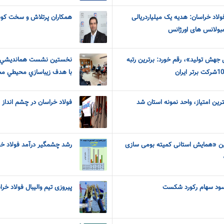
لاد خراسان: هدیه یک میلیاردریالی
همکاران پرتلاش و سخت کو
مبولانس های اورژانس
 «سال جهش تولید»، رقم خورد: برترین رتبه
نخستين نشست همانديشي بهر
با هدف زيباسازي محيطي مج
ین امتیاز، واحد نمونه استان شد
فولاد خراسان در چشم انداز ف
ین «همایش استانی کمیته بومی سازی
رشد چشمگیر درآمد فولاد خ
سود سهام رکورد شکست
پیروزی تیم والیبال فولاد خرا