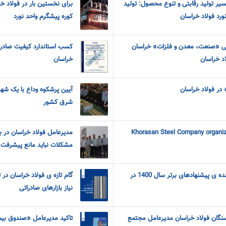
مسیر تولید رقابتی و تنوع محصول: تولید
برای نخستین بار در فولاد 
ورد فولاد خراسان
کوره پیشگرم واحد نورد
لی «صنعت، معدن و فلزات» خراسان
کسب استاندارد کیفیت صادر
د خراسان
خراسان
در فولاد خراسان
آیین پرشکوه وداع با یک شهید
شرق کشور
Khorasan Steel Company organiz
مدیرعامل فولاد خراسان در با
مشکلات نباید مانع پیشرفت 
تجلیل از همکاران ارایه دهنده ی پیشنهادهای برتر سال 1400 در
گام تازه ی فولاد خراسان در
نیاز بازارهای صادراتی
نگان فولاد خراسان مدیرعامل مجتمع
تاکید مدیرعامل «صندوق بیمه