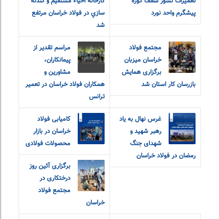
تعمیرات نسوز سقف کوره
كارخانه احياء مستقيم و گندله
پیشگرم واحد نورد
سازي در فولاد خراسان مرتفع
شد
مجتمع فولاد
مراسم تقدیر از
خراسان میزبان
پیمانکاران،
برگزاری همایش
مشاورین و
بازرسان کار استان شد
همکاران فولاد خراسان در تعمیر
ترانس
غرس نهال به یاد
کامیابی فولاد
رهبر شهید و
خراسان در بازار
شهدای جنگ
محصولات فولادی
رمضان در فولاد خراسان
برگزاری آئین روز
درختکاری در
مجتمع فولاد
خراسان