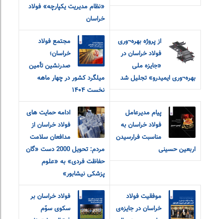
«نظام مدیریت یکپارچه» فولاد
خراسان
از پروژه بهره¬وری
مجتمع فولاد
فولاد خراسان در
خراسان؛
«جایزه ملی
صدرنشین تأمین
بهره¬وری ایمیدرو» تجلیل شد
میلگرد کشور در چهار ماهه
نخست ۱۴۰۴
پیام مدیرعامل
ادامه حمایت های
فولاد خراسان به
فولاد خراسان از
مناسبت فرارسیدن
مدافعان سلامت
اربعین حسینی
مردم: تحویل 2000 دست «گان
حفاظت فردی» به «علوم
پزشکی نیشابور»
موفقیت فولاد
فولاد خراسان بر
خراسان در جایزه‌ی
سکوی سوّم