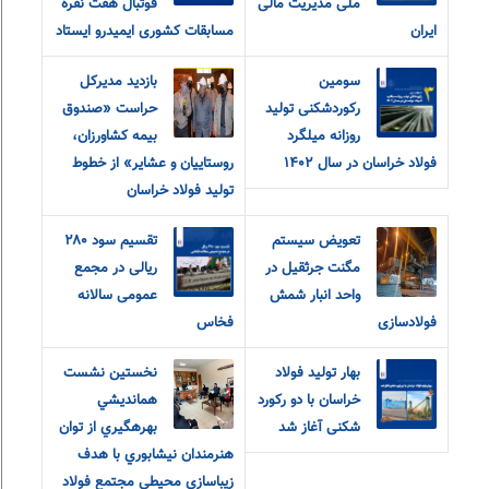
ملی مدیریت مالی
فوتبال هفت نفره
ایران
مسابقات کشوری ایمیدرو ایستاد
سومین
بازدید مدیرکل
رکوردشکنی تولید
حراست «صندوق
روزانه میلگرد
بیمه کشاورزان،
فولاد خراسان در سال ۱۴۰۲
روستاییان و عشایر» از خطوط
تولید فولاد خراسان
تعویض سیستم
تقسیم سود ۲۸۰
مگنت جرثقیل در
ریالی در مجمع
واحد انبار شمش
عمومی سالانه
فولادسازی
فخاس
بهار تولید فولاد
نخستين نشست
خراسان با‌ دو رکورد
همانديشي
شکنی آغاز شد
بهرهگيري از توان
هنرمندان نيشابوري با هدف
زيباسازي محيطي مجتمع فولاد