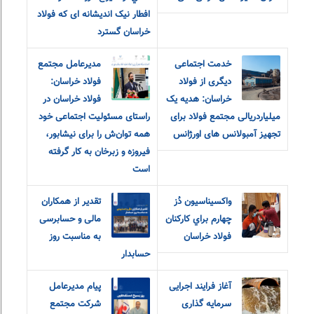
افطار نیک اندیشانه ای که فولاد
خراسان گسترد
خدمت اجتماعی
مدیرعامل مجتمع
دیگری از فولاد
فولاد خراسان:
خراسان: هدیه یک
فولاد خراسان در
میلیاردریالی مجتمع فولاد برای
راستای مسئولیت اجتماعی خود
تجهیز آمبولانس های اورژانس
همه توان‌ش را برای نیشابور،
فیروزه و زبرخان به کار گرفته
است
واکسيناسيون دُز
تقدیر از همکاران
چهارم براي کارکنان
مالی و حسابرسی
فولاد خراسان
به مناسبت روز
حسابدار
آغاز فرایند اجرایی
پیام مدیرعامل
سرمایه گذاری
شرکت مجتمع