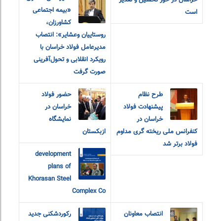
خراسان در خور تحسین و تقدیر
«بیمه اجتماعی
است
کشاورزان،
روستاییان و‌عشایر»: انتصاب
مدیرعامل فولاد خراسان با
رویکرد انقلابی و تحول‌آفرینی
صورت گرفت
طرح نظام
حضور فولاد
پیشنهادت فولاد
خراسان در
خراسان در
نمایشگاه
کنفرانس ملی ریخته گری مداوم
ازبکستان
فولاد برتر شد
development
plans of
Khorasan Steel
Complex Co
انتصاب معاونان
رکوردشکنی جدید