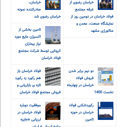
خراسان رضوی از
خراسان،
غرفه مجتمع
صادرکننده نمونه
فولاد خراسان در دومین روز از
خراسان رضوی شد
نمایشگاه صنعت، معدن و
تامین بخشی از
متالورژی مشهد
اکسیژن مایع مورد
نیاز بیماران
کرونایی توسط شرکت مجتمع
فولاد خراسان
دو نیم برابر شدن
فولاد خراسان باز
فروش فولاد
هم رکورد زد رکورد
خراسان در چهارماه
تازه ی بازاریابی و
نخست 1400
فروش مجتمع فولاد خراسان
رکوردشکنی فولاد
موفقیت دوباره
خراسان در حوزه
فولاد خراسان در
تامین
ارزیابی «جایزه
منابع انسانی» ایران