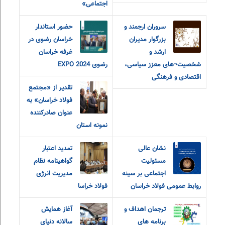
اجتماعی»
سروران ارجمند و
حضور استاندار
بزرگوار مدیران
خراسان رضوی در
ارشد و
غرفه خراسان
شخصیت¬های معزز سیاسی،
رضوی EXPO 2024
اقتصادی و فرهنگی
تقدیر از «مجتمع
فولاد خراسان» به
عنوان صادرکننده
نمونه استان
نشان عالی
تمدید اعتبار
مسئولیت
گواهینامه نظام
اجتماعی بر سینه
مدیریت انرژی
روابط عمومی فولاد خراسان
فولاد خراسا
ترجمان اهداف و
آغاز همایش
برنامه های
سالانه دنیای