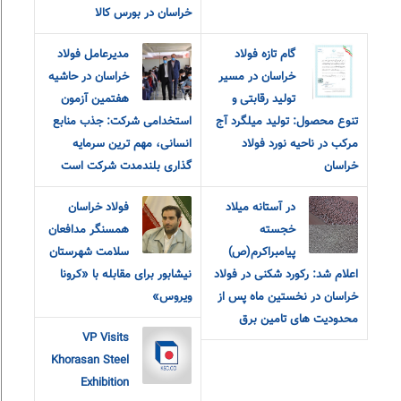
خراسان در بورس کالا
گام تازه فولاد
مدیرعامل فولاد
خراسان در مسیر
خراسان در حاشیه
تولید رقابتی و
هفتمین آزمون
تنوع محصول: تولید میلگرد آج
استخدامی شرکت: جذب منابع
مرکب در ناحیه نورد فولاد
انسانی، مهم ترین سرمایه
خراسان
گذاری بلندمدت شرکت است
در آستانه میلاد
فولاد خراسان
خجسته
همسنگر مدافعان
پیامبراکرم(ص)
سلامت شهرستان
اعلام شد: رکورد شکنی در فولاد
نیشابور برای مقابله با «کرونا
خراسان در نخستین ماه پس از
ویروس»
محدودیت های تامین برق
VP Visits
Khorasan Steel
Exhibition