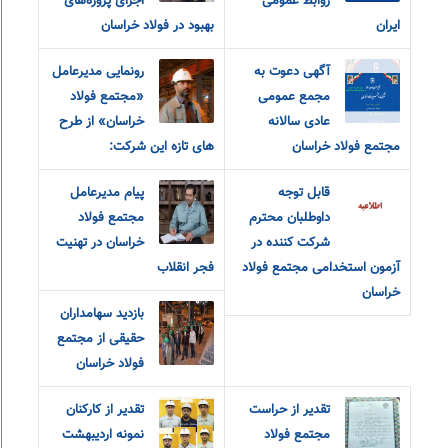
روابط عمومی
اجرای پروژه‌های
ایران
بهبود در فولاد خراسان
آگهی دعوت به
رونمایی مدیرعامل
مجمع عمومی
«مجتمع فولاد
عادی سالانه
خراسان» از طرح
مجتمع فولاد خراسان
های تازه این شرکت:
قابل توجه
پیام مدیرعامل
داوطلبان محترم
مجتمع فولاد
شرکت کننده در
خراسان در تهنیت
آزمون استخدامی مجتمع فولاد
فجر انقلاب
خراسان
بازدید سهامداران
حقیقی از مجتمع
فولاد خراسان
تقدیر از حراست
تقدیر از کارکنان
مجتمع فولاد
نمونه اردیبهشت