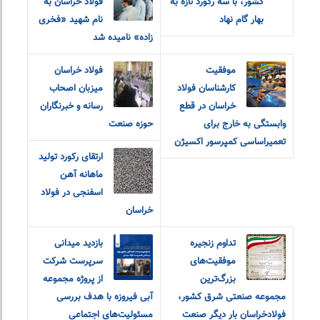
کشور، با سه رکورد تازه به
فولاد خراسان به
بهار گام نهاد
نام شهید «فخری
زاده» نامیده شد
موفقیت
فولاد خراسان
کارشناسان فولاد
میزبان اصحاب
خراسان در قطع
رسانه و خبرنگاران
وابستگی به خارج برای
حوزه صنعت
تعمیراساسی کمپرسور اکسیژن
ارتقای رکورد تولید
ماهانه آهن
اسفنجی در فولاد
خراسان
تداوم زنجیره
بازدید میدانی
موفقیت‌های
سرپرست شرکت
بزرگ‌ترین
از پروژه مجموعه
مجموعه صنعتی شرق کشور،
آبی فیروزه با هدف بررسی
فولادخراسان بار دیگر صنعت
مسئولیت‌های اجتماعی