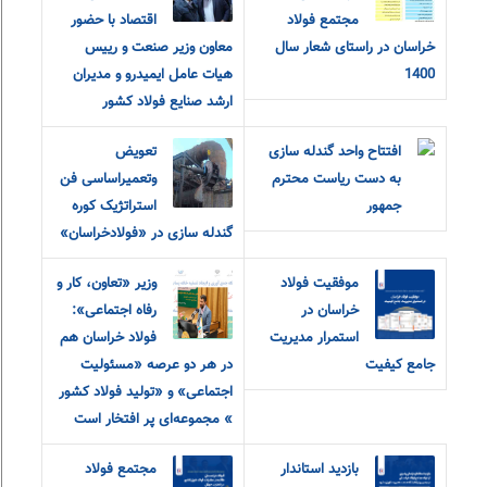
مجتمع فولاد
اقتصاد با حضور
خراسان در راستای شعار سال
معاون وزیر صنعت و رییس
1400
هیات عامل ایمیدرو و مدیران
ارشد صنایع فولاد کشور
افتتاح واحد گندله سازی
تعویض
به دست ریاست محترم
وتعمیراساسی فن
جمهور
استراتژیک کوره
گندله سازی در «فولادخراسان»
موفقیت فولاد
وزیر «تعاون، کار و
خراسان در
رفاه اجتماعی»:
استمرار مدیریت
فولاد خراسان هم
جامع کیفیت
در هر دو‌ عرصه «مسئولیت
اجتماعی» و «تولید فولاد کشور
» مجموعه‌ای پر افتخار است
بازدید استاندار
مجتمع فولاد