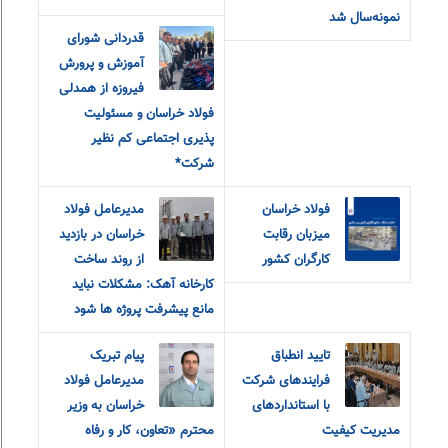
نمونه‌سال شد
قدردانی شورای
آموزش و‌ پرورش
فیروزه از همدلی
فولاد خراسان و مسئولیت
پذیری اجتماعی کم نظیر
شرکت*
فولاد خراسان
مدیرعامل فولاد
میزبان رقابت
خراسان در بازدید
کارگران کشور
از روند ساخت
کارخانه آهک: مشکلات نباید
مانع پیشرفت پروژه ها شود
تایید انطباق
پیام تبریک
فرایندهای شرکت
مدیرعامل فولاد
با استانداردهای
خراسان به وزیر
مدیریت کیفیت
محترم «تعاون، کار و رفاه