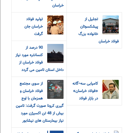
خراسان
تجلیل از
تولید فولاد
پیشکسوتان
خراسان جان
خانواده بزرگ
گرفت
فولاد خراسان
90 درصد از
کنسانتره مورد نیاز
فولاد خراسان از
داخل استان تامین می گردد
کامیابی سه¬گانه
از سوی مجتمع
«فولاد خراسان»
فولاد خراسان و
در بازار فولاد
همزمان با اوج
گیری کرونا صورت گرفت: تامین
بیش از 48 تن اکسیژن مورد
نیاز بیمارستان های نیشابور