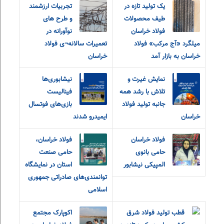
یک تولید تازه در
تجربیات ارزشمند
طیف محصولات
و طرح های
فولاد خراسان
نوآورانه در
میلگرد «آج مرکب» فولاد
تعمیرات سالانه¬ی فولاد
خراسان به بازار آمد
خراسان
نمایش غیرت و
نیشابوری‌ها
تلاش با رشد همه
فینالیست
جانبه تولید فولاد
بازی‌های فوتسال
خراسان
ایمیدرو شدند
فولاد خراسان
فولاد خراسان،
حامی بانوی
حامی صنعت
المپیکی نیشابور
استان در نمایشگاه
توانمندی‌های صادراتی جمهوری
اسلامی
قطب تولید فولاد شرق
اکوپارک مجتمع