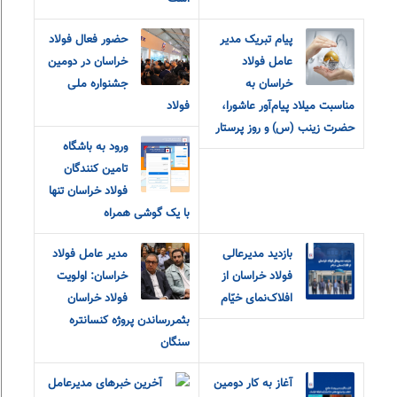
پیام تبریک مدیر
حضور فعال فولاد
عامل فولاد
خراسان در دومین
خراسان به
جشنواره ملی
مناسبت میلاد پیام‌آور عاشورا،
فولاد
حضرت زینب (س) و روز پرستار
ورود به باشگاه
تامین کنندگان
فولاد خراسان تنها
با یک گوشی همراه
بازدید مدیرعالی
مدیر عامل فولاد
فولاد خراسان از
خراسان: اولویت
افلاک‌نمای خیّام
فولاد خراسان
بثمررساندن پروژه کنسانتره
سنگان
آغاز به کار دومین
آخرین خبرهای مدیرعامل