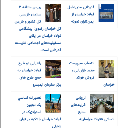
قدردانی مدیرعامل
رییس منطقه ٢
فولاد خراسان از
سازمان بازرسی
ایمن‌کاران نمونه
کل کشور و بازرس
کل خراسان رضوی: پیشگامی
فولاد خراسان در ایفای
مسئولیت‌های اجتماعی شایسته
قدردانی است.
انتصاب سرپرست
راهیابی دو طرح
جدید بازاریابی و
فولاد خراسان به
فروش فولاد
جمع طرح های
خراسان
برتر سازمان ایمیدرو
ارزیابی
تعميرات اساسي
فرایندهای
يک تجهيز
منابع
استراتژيک در
انسانی «فولاد خراسان»
فولاد خراسان با تکيه بر توان
داخلي