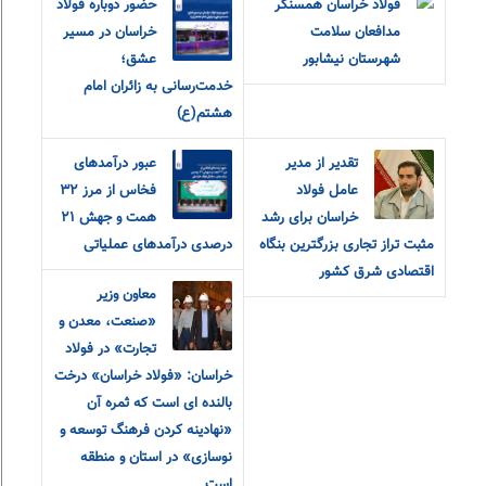
فولاد خراسان همسنگر
حضور دوباره فولاد
مدافعان سلامت
خراسان در مسیر
شهرستان نیشابور
عشق؛
خدمت‌رسانی به زائران امام
هشتم(ع)
تقدیر از مدیر
عبور درآمدهای
عامل فولاد
فخاس از مرز ۳۲
خراسان برای رشد
همت و جهش ۲۱
مثبت تراز تجاری بزرگترین بنگاه
درصدی درآمدهای عملیاتی
اقتصادی شرق کشور
معاون وزیر
«صنعت، معدن و
تجارت» در فولاد
خراسان: «فولاد خراسان» درخت
بالنده ای است که ثمره آن
«نهادینه کردن فرهنگ توسعه و
نوسازی» در استان و منطقه
است