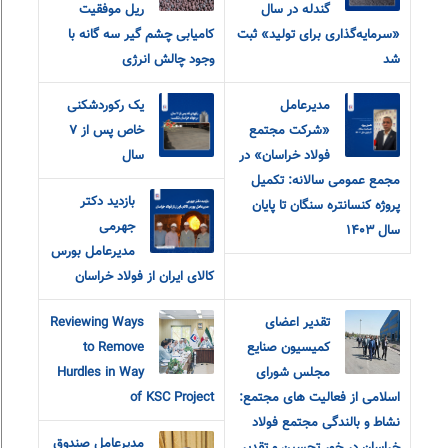
گندله در سال
ریل موفقیت
«سرمایه‌گذاری برای تولید» ثبت
کامیابی چشم گیر سه گانه با
شد
وجود چالش انرژی
مدیرعامل
یک رکوردشکنی
«شرکت مجتمع
خاص پس از ۷
فولاد خراسان» در
سال
مجمع عمومی سالانه: تکمیل
بازدید دکتر
پروژه کنسانتره سنگان تا پایان
جهرمی
سال ۱۴۰۳
مدیرعامل بورس
کالای ایران از فولاد خراسان
تقدیر اعضای
Reviewing Ways
کمیسیون صنایع
to Remove
مجلس شورای
Hurdles in Way
اسلامی از فعالیت های مجتمع:
of KSC Project
نشاط و بالندگی مجتمع فولاد
مدیرعامل صندوق