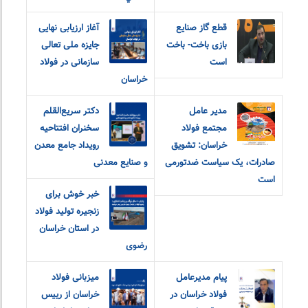
قطع گاز صنایع
آغاز ارزیابی نهایی
بازی باخت- باخت
جایزه ملی تعالی
است
سازمانی در فولاد
خراسان
مدیر عامل
دکتر سریع‌القلم
مجتمع فولاد
سخنران افتتاحیه
خراسان: تشویق
رویداد جامع معدن
صادرات، یک سیاست ضدتورمی
و صنایع معدنی
است
خبر خوش برای
زنجیره تولید فولاد
در استان خراسان
رضوی
پیام مدیرعامل
میزبانی فولاد
فولاد خراسان در
خراسان از رییس