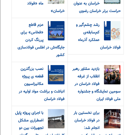
خراسان به عنوان
ماه «فولاد
حراست برتر خراسان رضوی
خراسان»
رشد چشم‌گیر و
عزم قاطع
کم‌سابقه‌ی
«فخاس» برای
عملکرد آذرماه
پررنگ کردن
فولاد خراسان
جایگاه‌ش در اطلس فولادسازی
کشور
بازدید مشاور رهبر
نصب بزرگترین
انقلاب از غرفه
قطعه ی پروژه
فولاد خراسان در
مکانیزاسیون
سومین نمایشگاه و جشنواره
انباشت و براشت مواد اولیه در
ملی فولاد ایران
فولاد خراسان
برای نخستین بار
با اجرای پروژه پایل
در فولاد خراسان
اضطراری مشکل
انجام شد:
تجهيزات بين دو