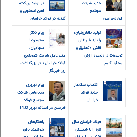
جدید شرکت
در تولید بریکت،
مجتمع
آهن اسفنجی و
فولادخراسان
گندله در فولاد خراسان
تولید دانش‌بنیان،
پیام دکتر
را باید با ارتقای
محمدرضا
نقش «تحقیق و‌
سجادیان،
توسعه» در زنجیره ارزش،
مدیرعامل شرکت «مجتمع
محقق کنیم
فولاد خراسان» در بزرگداشت
روز خبرنگار
انتصاب سکاندار
پیام نوروزی
جدید فولاد
مدیرعامل شرکت
خراسان
مجتمع فولاد
خراسان در آستانه نوروز 1402
فولاد خراسان سال
راهکارهای
تازه را با شکستن
هوشمند برای