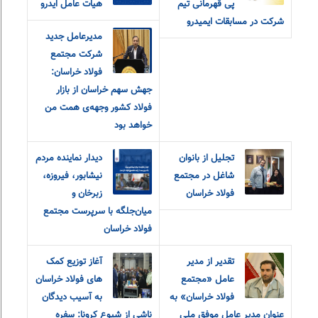
پی قهرمانی تیم
هیات عامل ایدرو
شرکت در مسابقات ایمیدرو
مدیرعامل جدید
شرکت مجتمع
فولاد خراسان:
جهش سهم خراسان از بازار
فولاد کشور وجهه‌ی همت من
خواهد بود
تجلیل از بانوان
دیدار نماینده مردم
شاغل در مجتمع
نیشابور، فیروزه،
فولاد خراسان
زبرخان و
میان‌جلگه با سرپرست مجتمع
فولاد خراسان
تقدیر از مدیر
آغاز توزیع کمک
عامل «مجتمع
های فولاد خراسان
فولاد خراسان» به
به آسيب ديدگان
عنوان مدیر عامل موفق ملی
ناشي از شيوع كرونا: سفره