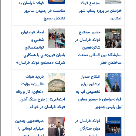
مجتمع فولاد
فولاد خراسان به
خراسان در پروژه پساب شهر
مناسبت فرا رسیدن سالروز
نیشابور
تشکیل بسیج
حضور مجتمع
ايجاد فرصتهاي
فولاد خراسان در
شغلي و
شانزدهمین
توانمندسازي
نمایشگاه بین المللی صنعت
بانوان فيروزهاي با همکاري
ساختمان قطر
شرکت «مجتمع فولاد خراسان»
افتتاح سدبار
بازدید هیات
نیشابور برای
عالی‌رتبه وزارت
تخصیص آب به
«تعاون، کار و رفاه
فولادخراسان با حضور معاون
اجتماعی» از طرح سنگ آهن
اول رئیس جمهور
فولاد خراسان در خواف
فولاد خراسان در
صرفه‌جویی چندین
میان ستارگان
میلیارد تومانی با