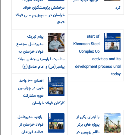
۳رکورد تولید آغاز
«فولاد سبز»؛
کرد
درخشش پژوهشگران فولاد
خراسان در سمپوزیوم ملی فولاد
۱۴۰۴
start of
پیام تبریک
Khorasan Steel
مدیرعامل مجتمع
Complex Co
فولاد خراسان به
activities and its
مناسبت فرارسیدن جشن میلاد
development process until
پیامبر(ص) و امام صادق(ع)
today
اهدای ۱۰۰ واحد
خون در چهارمین
دوره مشارکت
کارکنان فولاد خراسان
با اجرای یکی از
‎ بازدید مدیرعامل
پروژه های برتر
فولاد خراسان از
نظام بهپویی در
«خانه فرزندان