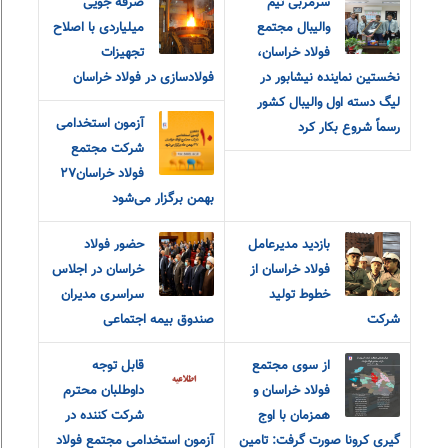
سرمربی تیم
صرفه جویی
والیبال مجتمع
میلیاردی با اصلاح
فولاد خراسان،
تجهیزات
نخستین نماینده نیشابور در
فولادسازی در فولاد خراسان
لیگ دسته اول والیبال کشور
آزمون استخدامی
رسماً شروع بکار کرد
شرکت مجتمع
فولاد خراسان۲۷
بهمن برگزار می‌شود
بازدید مدیرعامل
حضور فولاد
فولاد خراسان از
خراسان در اجلاس
خطوط تولید
سراسری مدیران
شرکت
صندوق بیمه اجتماعی
از سوی مجتمع
قابل توجه
فولاد خراسان و
داوطلبان محترم
همزمان با اوج
شرکت کننده در
گیری کرونا صورت گرفت: تامین
آزمون استخدامی مجتمع فولاد