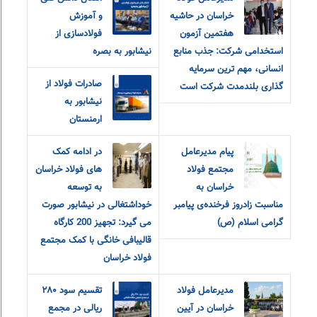
خراسان در حاشیه
و آموزش
هفتمین آزمون
فولادسازی از
استخدامی شرکت: جذب منابع
نیشابور به بصره
انسانی، مهم ترین سرمایه
صادرات فولاد از
گذاری بلندمدت شرکت است
نیشابور به
ارمنستان
پیام مدیرعامل
در ادامه کمک
مجتمع فولاد
های فولاد خراسان
خراسان به
به توسعه
مناسبت زادروز فرخنده‌ی پیامبر
خوداشتغالی در نیشابور صورت
گرامی اسلام (ص)
می گیرد: تجهیز 200 کارگاه
قالیبافی خانگی با کمک مجتمع
فولاد خراسان
مدیرعامل فولاد
تقسیم سود ۲۸۰
خراسان در آیین
ریالی در مجمع