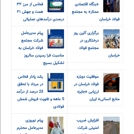
«بنگاه اقتصادی
فخاس از مرز ۳۲
ممتاز» به مجتمع
همت و جهش ۲۱
فولاد خراسان
درصدی درآمدهای عملیاتی
برگزاری آئین روز
پیام مدیرعامل
درختکاری در
شرکت مجتمع
مجتمع فولاد
فولاد خراسان به
خراسان
مناسبت فرا رسیدن سالروز
تشکیل بسیج
موفقیت دوباره
رشد پادار فخاس
فولاد خراسان در
در مرداد با تحقق
ارزیابی «جایزه
23 درصد از درآمد
منابع انسانی» ایران
5 ماهه و تقویت فروش شمش
فولادی
افزایش ضریب
پیام نوروزی
امنیتی شرکت
مدیرعامل محترم