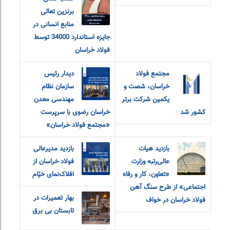
برنزین تعالی
منابع انسانی در
جایزه استاندارد 34000 توسط
فولاد خراسان
مجتمع فولاد
دیدار رئیس
خراسان، شصت و
سازمان نظام
یکمین شرکت برتر
مهندسی معدن
کشور شد
خراسان رضوی با سرپرست
«مجتمع فولاد خراسان»
بازدید هیات
بازدید مدیرعالی
عالی‌رتبه وزارت
فولاد خراسان از
«تعاون، کار و رفاه
افلاک‌نمای خیّام
اجتماعی» از طرح سنگ آهن
بهار تعمیرات در
فولاد خراسان در خواف
تابستان بی برق