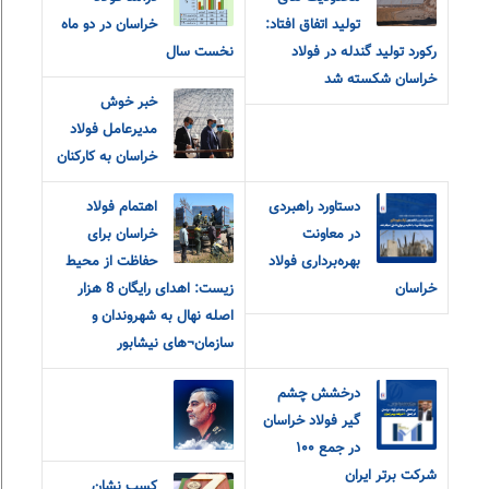
تولید اتفاق افتاد:
خراسان در دو ماه
رکورد تولید گندله در فولاد
نخست سال
خراسان شکسته شد
خبر خوش
مدیرعامل فولاد
خراسان به کارکنان
دستاورد راهبردی
اهتمام فولاد
در معاونت
خراسان برای
بهره‌برداری فولاد
حفاظت از محیط
خراسان
زیست: اهدای رایگان 8 هزار
اصله نهال به شهروندان و
سازمان¬های نیشابور
درخشش چشم
گیر فولاد خراسان
در جمع ۱۰۰
شرکت برتر ایران
کسب نشان