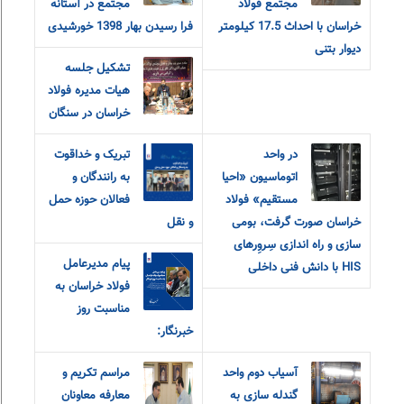
مجتمع فولاد
مجتمع در آستانه
خراسان با احداث 17.5 کیلومتر
فرا رسیدن بهار 1398 خورشیدی
دیوار بتنی
تشکیل جلسه
هیات مدیره فولاد
خراسان در سنگان
در واحد
تبریک و خداقوت
اتوماسیون «احیا
به رانندگان و
مستقیم» فولاد
فعالان حوزه حمل
خراسان صورت گرفت، بومی
و نقل
سازی و راه اندازی سِروِرهای
پیام مدیرعامل
HIS با دانش فنی داخلی
فولاد خراسان به
مناسبت روز
خبرنگار:
آسیاب دوم واحد
مراسم تکریم و
گندله سازی به
معارفه‌ معاونان