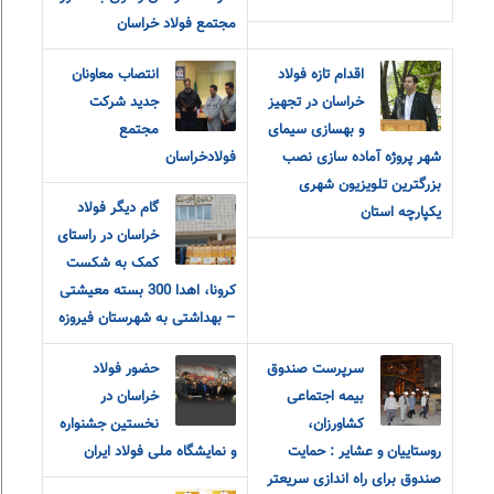
مجتمع فولاد خراسان
اقدام تازه فولاد
انتصاب معاونان
خراسان در تجهیز
جدید شرکت
و بهسازی سیمای
مجتمع
شهر پروژه آماده سازی نصب
فولادخراسان
بزرگترین تلویزیون شهری
گام دیگر فولاد
یکپارچه استان
خراسان در راستای
کمک به شکست
کرونا، اهدا 300 بسته معیشتی
– بهداشتی به شهرستان فیروزه
سرپرست صندوق
حضور فولاد
بیمه اجتماعی
خراسان در
کشاورزان،
نخستین جشنواره
روستاییان و عشایر : حمایت
و نمایشگاه ملی فولاد ایران
صندوق برای راه اندازی سریعتر