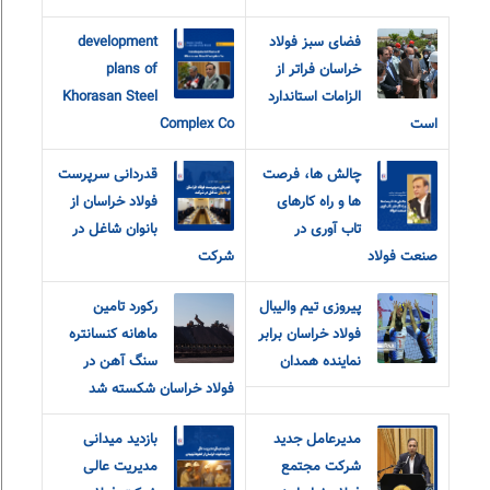
فضای سبز فولاد
development
خراسان فراتر از
plans of
الزامات استاندارد
Khorasan Steel
است
Complex Co
چالش ها، فرصت
قدردانی سرپرست
ها و راه کارهای
فولاد خراسان از
تاب آوری در
بانوان شاغل در
صنعت فولاد
شرکت
پیروزی تیم والیبال
رکورد تامین
فولاد خراسان برابر
ماهانه کنسانتره
نماینده همدان
سنگ آهن در
فولاد خراسان شکسته شد
مدیرعامل جدید
بازدید میدانی
شرکت مجتمع
مدیریت عالی