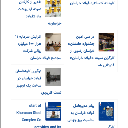
تقدیر از کارکنان
کارخانه کنسانتره فولاد خراسان
نمونه اردیبهشت
ماه «فولاد
خراسان»
در سی امین
افزایش سرمایه ۱۱
جشنواره «امتنان»
هزار ۱۰۰ میلیارد
خراسان رضوی از
ریالی شرکت
کارگران نمونه «فولاد خراسان»
مجتمع فولاد خراسان
قدردانی شد
نوآوری کارشناسان
فولاد خراسان در
ساخت یک تجهیز
تست کاربردی
پیام مدیرعامل
start of
فولاد خراسان به
Khorasan Steel
مناسبت روز جهانی
Complex Co
کارگر
activities and its