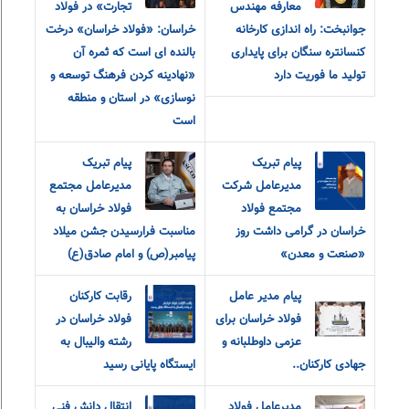
معارفه مهندس
تجارت» در فولاد
جوانبخت: راه اندازی کارخانه
خراسان: «فولاد خراسان» درخت
کنسانتره سنگان برای پایداری
بالنده ای است که ثمره آن
تولید ما فوریت دارد
«نهادینه کردن فرهنگ توسعه و
نوسازی» در استان و منطقه
است
پیام تبریک
پیام تبریک
مدیرعامل شرکت
مدیرعامل مجتمع
مجتمع فولاد
فولاد خراسان به
خراسان در گرامی داشت روز
مناسبت فرارسیدن جشن میلاد
«صنعت و معدن»
پیامبر(ص) و امام صادق(ع)
پیام مدیر عامل
رقابت کارکنان
فولاد خراسان برای
فولاد خراسان در
عزمی داوطلبانه و
رشته والیبال به
جهادی کارکنان..
ایستگاه پایانی رسید
مدیرعامل فولاد
انتقال دانش فنی