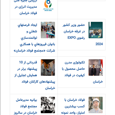
ارزیابی جایزه ملی
مدیریت انرژی در
فولاد خراسان
حضور وزیر کشور
ايجاد فرصتهاي
در غرفه خراسان
شغلي و
رضوی EXPO
توانمندسازي
2024
بانوان فيروزهاي با همکاري
شرکت «مجتمع فولاد خراسان»
تکنولوژی مدرن
قدردانی از 10
حاصل محصول با
پیشنهاد برتر در
کیفیت در فولاد
همایش تجلیل از
خراسان
پیشنهادهای کارکنان فولاد
خراسان
فولاد خراسان با
بیانیه مدیرعامل
کسب بیشترین
مجتمع فولاد
امتیاز، واحد نمونه
خراسان در سالروز