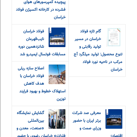
پیچیده کمپرسورهای هوای
فشرده در کارخانه اکسیژن فولاد
خراسان
گام تازه فولاد
فولاد خراسان
خراسان در مسیر
نایب‌قهرمان
تولید رقابتی و
شانزدهمین دوره
تنوع محصول: تولید میلگرد آج
مسابقات فوتسال ایمیدرو شد
مرکب در ناحیه نورد فولاد
اصلاح سازه ریلی
خراسان
فولاد خراسان با
هدف کاهش
استهلاک خطوط و بهبود فرایند
توزین
معرفی صد شرکت
گشایش نمایشگاه
برتر ایران با حضور
بین‌المللی
وزرای صمت و
«صنعت، معدن و
اقتصاد؛
فلزات» خراسان رضوی با حضور