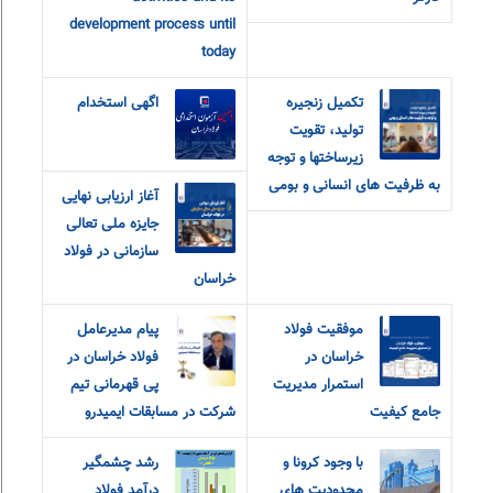
development process until
today
تکمیل زنجیره
اگهی استخدام
تولید، تقویت
زیرساختها و توجه
به ظرفیت های انسانی و بومی
آغاز ارزیابی نهایی
جایزه ملی تعالی
سازمانی در فولاد
خراسان
موفقیت فولاد
پیام مدیرعامل
خراسان در
فولاد خراسان در
استمرار مدیریت
پی قهرمانی تیم
جامع کیفیت
شرکت در مسابقات ایمیدرو
با وجود کرونا و
رشد چشمگیر
محدودیت های
درآمد فولاد