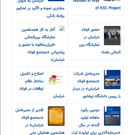
Hurdles in Way
خراسان به عنوان
of KSC Project
مشتری نمونه و تأکید بر تحکیم
روابط بانکی
حضور فولاد
آغاز به کار هجدهمین
خراسان در
نمایشگاه بین‌المللی
نمایشگاه بین
«ایران‌متافو» با حضور و
المللی بغداد
پشتیبانی «مجتمع فولاد
خراسان»
مدیرعامل شرکت
اصلاح و تکمیل
«مجتمع فولاد
ساختار نظام
خراسان» در دیدار
توقفات در فولاد
با رییس دانشگاه نیشابور
خراسان
دومین رکورد
تقدیر از مدیرعامل
ماهانه تولید
«مجتمع فولاد
گندله در سال
خراسان» در
«سرمایه‌گذاری برای تولید» ثبت
هشتمین همایش ملی