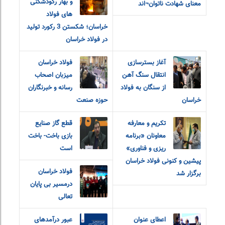
و بهار رکودشکنی
معنای شهادت ناتوان¬اند
های فولاد
خراسان؛ شکستن 3 رکورد تولید
در فولاد خراسان
آغاز بسترسازی
فولاد خراسان
انتقال سنگ آهن
میزبان اصحاب
از سنگان به فولاد
رسانه و خبرنگاران
خراسان
حوزه صنعت
تکریم و معارفه
قطع گاز صنایع
معاونان «برنامه
بازی باخت- باخت
ریزی و فناوری»
است
پیشین و کنونی فولاد خراسان
فولاد خراسان
برگزار شد
درمسیر بی پایان
تعالی
اعطای عنوان
عبور درآمدهای