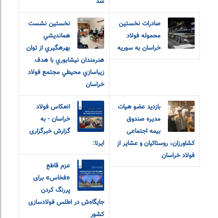
شد
صادرات نخستین
نخستين نشست
محموله فولاد
همانديشي
خراسان به سوریه
بهرهگيري از توان
هنرمندان نيشابوري با هدف
زيباسازي محيطي مجتمع فولاد
خراسان
بازدید عضو هیات
انعکاس فولاد
مدیره صندوق
خراسان - به
بیمه اجتماعی
گزارش خبرگزاری
کشاورزان، روستائیان و عشایر از
ایرنا:
فولاد خراسان
عزم قاطع
«فخاس» برای
پررنگ کردن
جایگاه‌ش در اطلس فولادسازی
کشور