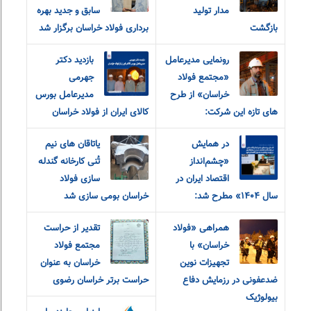
مدار تولید
سابق و جدید بهره
بازگشت
برداری فولاد خراسان برگزار شد
رونمایی مدیرعامل
بازدید دکتر
«مجتمع فولاد
جهرمی
خراسان» از طرح
مدیرعامل بورس
های تازه این شرکت:
کالای ایران از فولاد خراسان
در همایش
یاتاقان های نیم
«چشم‌انداز
تُنی کارخانه گندله
اقتصاد ایران در
سازی فولاد
سال ۱۴۰۴» مطرح شد:
خراسان بومی سازی شد
همراهی «فولاد
تقدیر از حراست
خراسان» با
مجتمع فولاد
تجهیزات نوین
خراسان به عنوان
ضدعفونی در رزمایش دفاع
حراست برتر خراسان رضوی
بیولوژیک