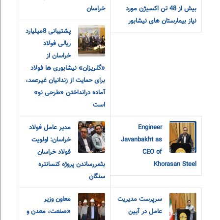
بیش از 48 تن اکسیژن مورد
خراسان
نیاز بیمارستان های نیشابور
پشتیبانی 8میلیارد
ریالی فولاد
خراسان از
«گلریزان» نیشابوری ها فولاد
برای حمایت از زندانیان غیرعمد،
آماده درانداختن «طرحی نو»
است
Engineer
مدیر عامل فولاد
Javanbakht as
خراسان: اولویت
CEO of
فولاد خراسان
Khorasan Steel
بثمررساندن پروژه کنسانتره
سنگان
سرپرست مدیریت
معاون وزیر
عامل در آیین
«صنعت، معدن و