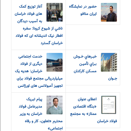
حضور در نمایشگاه
آغاز توزیع کمک
ایران متافو
های فولاد خراسان
به آسيب ديدگان
ناشي از شيوع كرونا: سفره
افطار نیک اندیشانه ای که فولاد
خراسان گسترد
خبـرهاي خــوش
خدمت اجتماعی
بـراي تأميـن
دیگری از فولاد
مسـکن کارکنـان
خراسان: هدیه یک
جــوان
میلیاردریالی مجتمع فولاد برای
تجهیز آمبولانس های اورژانس
اعطای عنوان
پیام تبریک
«بنگاه اقتصادی
مدیرعامل فولاد
ممتاز» به مجتمع
خراسان به وزیر
فولاد خراسان
محترم «تعاون، کار و رفاه
اجتماعی»