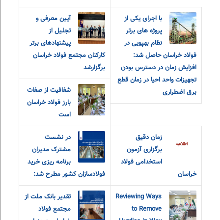
با اجرای یکی از
آیین معرفی و
پروژه های برتر
تجلیل از
نظام بهپویی در
پیشنهادهای برتر
فولاد خراسان حاصل شد:
کارکنان مجتمع فولاد خراسان
افزایش زمان در دسترس بودن
برگزارشد
تجهیزات واحد احیا در زمان قطع
شفافیت از صفات
برق اضطراری
بارز فولاد خراسان
است
زمان دقیق
در نشست
برگزاری آزمون
مشترک مدیران
استخدامی فولاد
برنامه ریزی خرید
خراسان
فولادسازان کشور مطرح شد:
Reviewing Ways
تقدیر بانک ملت از
to Remove
مجتمع فولاد