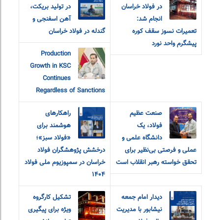
در فولاد خراسان
در تولید بریکت،
انجام شد:
آهن اسفنجی و
تعمیرات نسوز سقف کوره
گندله در فولاد خراسان
پیشگرم واحد نورد
Production
Growth in KSC
Continues
Regardless of Sanctions
صنعت عظیم
راهکارهای
فولاد، یک
هوشمند برای
دانشگاه علمی و
«فولاد سبز»؛
عملی و فرصتی بی‌نظیر برای
درخشش پژوهشگران فولاد
تحقق خواسته رهبر انقلاب است
خراسان در سمپوزیوم ملی فولاد
۱۴۰۴
دیدار امام جمعه
تشکیل کارگروه
نیشابور با مدیریت
ویژه برای پیگیری