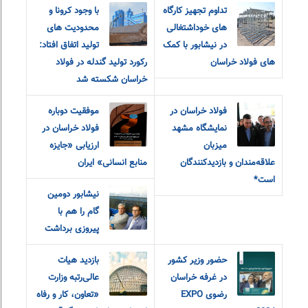
تداوم تجهیز کارگاه
با وجود کرونا و
های خوداشتغالی
محدودیت های
در نیشابور با کمک
تولید اتفاق افتاد:
های فولاد خراسان
رکورد تولید گندله در فولاد
خراسان شکسته شد
فولاد خراسان در
موفقیت دوباره
نمایشگاه مشهد
فولاد خراسان در
میزبان
ارزیابی «جایزه
علاقه‌مندان و‌ بازدیدکنندگان
منابع انسانی» ایران
است*
نیشابور دومین
گام را هم با
پیروزی برداشت
حضور وزیر کشور
بازدید هیات
در غرفه خراسان
عالی‌رتبه وزارت
رضوی EXPO
«تعاون، کار و رفاه