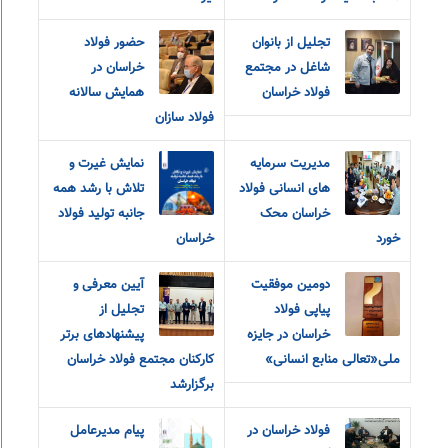
تجلیل از بانوان
حضور فولاد
شاغل در مجتمع
خراسان در
فولاد خراسان
همایش سالانه
فولاد سازان
مدیریت سرمایه
نمایش غیرت و
های انسانی فولاد
تلاش با رشد همه
خراسان محک
جانبه تولید فولاد
خورد
خراسان
دومین موفقیت
آیین معرفی و
پیاپی فولاد
تجلیل از
خراسان در جایزه
پیشنهادهای برتر
ملی«تعالی منابع انسانی»
کارکنان مجتمع فولاد خراسان
برگزارشد
فولاد خراسان در
پیام مدیرعامل