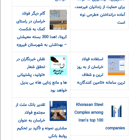
برای حمایت از زندانیان غیرعمد،
گام دیگر فولاد
آماده درانداختن «طرحی نو»
خراسان در راستای
است
کمک به شکست
کرونا، اهدا 300 بسته معیشتی
– بهداشتی به شهرستان فیروزه
استفاده فولاد
نقش خبرنگاران در
خراسان از به روز
تحقق شعار
ترین و شفاف
«تولید، پشتیبانی
ترین سامانه «تامین کنندگان»
ها و مانع زدایی ها» بی بدیل
خواهد بود
Khorasan Steel
تقدیر بانک ملت از
Complex among
مجتمع فولاد
Iran’s top 100
خراسان به عنوان
companies
مشتری نمونه و تأکید بر تحکیم
روابط بانکی