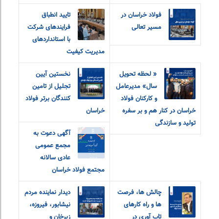
فولاد خراسان در
تایید انطباق
مسیر تعالی
فرایندهای شرکت
با استانداردهای
مدیریت کیفیت
« لحظه تحویل
نخستین آیین
سال» مدیرعامل
تجلیل از تامین
و‌ کارکنان فولاد
کنندگان برتر فولاد
خراسان در کنار هم و بر سفره
خراسان
تولید و سازندگی
آگهی دعوت به
مجمع عمومی
عادی سالانه
مجتمع فولاد خراسان
چالش ها، فرصت
دیدار نماینده مردم
ها و راه کارهای
نیشابور، فیروزه،
تاب آوری در
زبرخان و