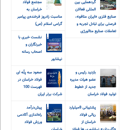
گردهمایی بین
مجتمع فولاد
المللی فعالان
خراسان به
صنایع فلزی «ایران متافو»،
مناسبت زادروز فرخنده‌ی پیامبر
فرصتی برای تبادل تجربه و
گرامی اسلام (ص)
تعاملات صنایع متالورژی
نشست خبری با
خبرنگاران و
اصحاب رسانه
نیشابور
بازدید رئیس و
صعود سه پلّه ای
عضو هیات مدیره
فولاد خراسان در
جدید از خطوط
فهرست 100
تولید فولاد خراسان
شرکت برتر ایران
پشتیبانی 8میلیارد
پیش‌درآمد
ریالی فولاد
راه‌اندازی آکادمی
خراسان از
ورزش فولاد
«گلریزان» نیشابوری ها فولاد
خراسان