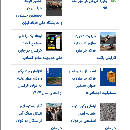
رکورد فروش در مهر ماه
حضور فولاد
98
خراسان در
نخستین جشنواره
و نمایشگاه ملی فولاد ایران
ظرفیت ذخیره
ارتقاء یک پله‌ای
سازی کنسانتره
مجتمع فولاد
فولاد خراسان
خراسان در جایزه
افزایش یافت
ملی مدیریت منابع انسانی
تقدیر از مدیرعامل
افزایش چشم‌گیر
فولاد خراسان به
ورودی مواد اولیه
عنوان «سفیر
به فولاد خراسان
مسئولیت اجتماعی»
از ابتدای سال ۱۴۰۳
ارتقای رکورد تولید
آغاز بسترسازی
ماهانه آهن
انتقال سنگ آهن
اسفنجی در فولاد
از سنگان به فولاد
خراسان
خراسان