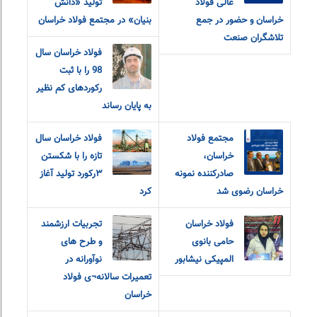
عالی فولاد
تولید «دانش
خراسان و حضور در جمع
بنیان» در مجتمع فولاد خراسان
تلاشگران صنعت
فولاد خراسان سال
98 را با ثبت
رکوردهای کم نظیر
به پایان رساند
مجتمع فولاد
فولاد خراسان سال
خراسان،
تازه را با شکستن
صادرکننده نمونه
۳رکورد تولید آغاز
خراسان رضوی شد
کرد
فولاد خراسان
تجربیات ارزشمند
حامی بانوی
و طرح های
المپیکی نیشابور
نوآورانه در
تعمیرات سالانه¬ی فولاد
خراسان