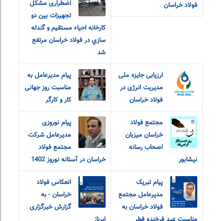
اضطراری مشکل
فولاد خراسان
تجهيزات بين دو
كارخانه احياء مستقيم و گندله
سازي در فولاد خراسان مرتفع
شد
ارزیابی جایزه ملی
پیام مدیرعامل به
مدیریت انرژی در
مناسبت روز جهانی
فولاد خراسان
کار و کارگر
مجتمع فولاد
پیام نوروزی
خراسان میزبان
مدیرعامل شرکت
اصحاب رسانه
مجتمع فولاد
نیشابور
خراسان در آستانه نوروز 1402
پیام تبریک
انعکاس فولاد
مدیرعامل مجتمع
خراسان - به
فولاد خراسان به
گزارش خبرگزاری
مناسبت عید فرخنده فطر
ایرنا: