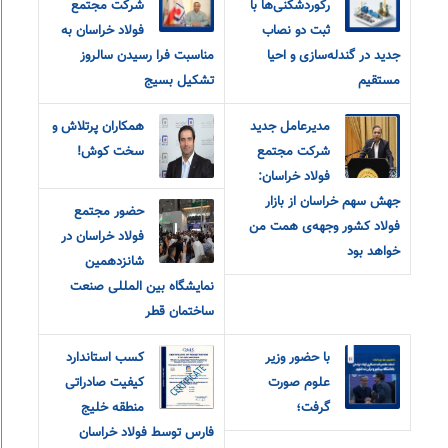
رکوردشکنی‌ها با
شرکت مجتمع
ثبت دو نصاب
فولاد خراسان به
جدید در گندله‌سازی و احیا
مناسبت فرا رسیدن سالروز
مستقیم
تشکیل بسیج
مدیرعامل جدید
همکاران پرتلاش و
شرکت مجتمع
سخت کوش!
فولاد خراسان:
جهش سهم خراسان از بازار
حضور مجتمع
فولاد کشور وجهه‌ی همت من
فولاد خراسان در
خواهد بود
شانزدهمین
نمایشگاه بین المللی صنعت
ساختمان قطر
با حضور وزیر
کسب استاندارد
علوم صورت
کیفیت صادراتی
گرفت؛
منطقه خلیج
فارس توسط فولاد خراسان