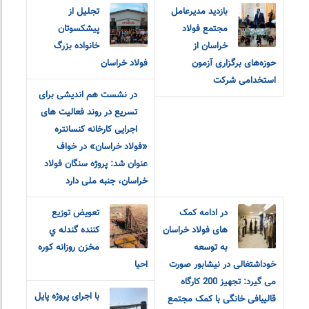
بازدید مدیرعامل
تجلیل از
مجتمع فولاد
پیشکسوتان
خراسان از
خانواده بزرگ
حوزه‌های برگزاری آزمون
فولاد خراسان
استخدامی شرکت
در نشست هم اندیشی برای
تسریع در روند فعالیت های
اجرایی کارخانه کنسانتره
«فولاد خراسان» در خواف
عنوان شد: پروژه سنگان فولاد
خراسان، جنبه ملی دارد
در ادامه کمک
تعويض توزيع
های فولاد خراسان
کننده گندله ي
به توسعه
مخزن روزانه کوره
خوداشتغالی در نیشابور صورت
احيا
می گیرد: تجهیز 200 کارگاه
با اجرای پروژه پایل
قالیبافی خانگی با کمک مجتمع