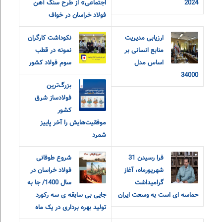
2024
اجتماعی» از طرح سنگ آهن
فولاد خراسان در خواف
ارزیابی مدیریت
نکوداشت کارگران
منابع انسانی بر
نمونه در قطب
اساس مدل
سوم فولاد کشور
34000
بزرگ‌ترین
فولادساز شرق
کشور
موفقیت‌هایش را آخر پاییز
شمرد
فرا رسیدن 31
شروع طوفانی
شهریورماه، آغاز
فولاد خراسان در
گرامیداشت
سال 1400/ جا به
حماسه ای است به وسعت ایران
جایی بی سابقه ی سه رکورد
تولید بهره برداری در یک ماه