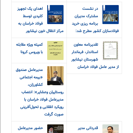
در نشست
اهدای یک تجهیز
مشترک مدیران
کلیدی توسط
برنامه ریزی خرید
فولاد خراسان به
فولادسازان کشور مطرح شد:
مرکز انتقال خون نیشابور
تقدیرنامه معاون
کمیته ویژه مقابله
استاندار، فرماندار
با ویروس کرونا
شهرستان نیشابور
از مدیر عامل فولاد خراسان
مدیرعامل صندوق
«بیمه اجتماعی
کشاورزان،
روستاییان و‌عشایر»: انتصاب
مدیرعامل فولاد خراسان با
رویکرد انقلابی و تحول‌آفرینی
صورت گرفت
قدردانی مدیر
حضور مدیرعامل