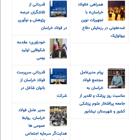
همراهی «فولاد
قدردانی از
خراسان» با
تلاشگران عرصه
تجهیزات نوین
پژوهش و نوآوری
ضدعفونی در رزمایش دفاع
در فولاد خراسان
بیولوژیک
خودباوری؛ مقدمه
شکوفایی تولید
بومی
پیام مدیرعامل
قدردانی سرپرست
مجتمع فولاد
فولاد خراسان از
خراسان به
بانوان شاغل در
مناسبت روز پزشک و تقدیر از
شرکت
جامعه پرافتخار علوم پزشکی
مدیر عامل فولاد
کشور و شهرستان نیشابور
خراسان، روابط
عمومی ها
هدایت‌گر سرمایه اجتماعی