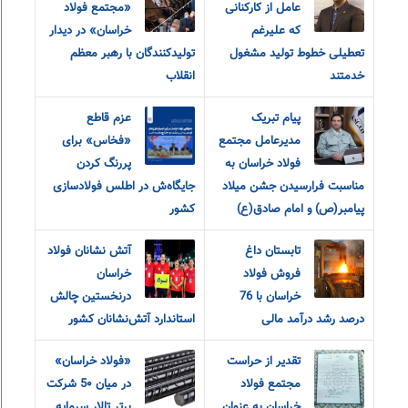
عامل از کارکنانی
«مجتمع فولاد
که علیرغم
خراسان» در دیدار
تعطیلی خطوط تولید مشغول
تولیدکنندگان با رهبر معظم
خدمتند
انقلاب
پیام تبریک
عزم قاطع
مدیرعامل مجتمع
«فخاس» برای
فولاد خراسان به
پررنگ کردن
مناسبت فرارسیدن جشن میلاد
جایگاه‌ش در اطلس فولادسازی
پیامبر(ص) و امام صادق(ع)
کشور
تابستان داغ
آتش نشانان فولاد
فروش فولاد
خراسان
خراسان با 76
درنخستین چالش
درصد رشد درآمد مالی
استاندارد آتش‌نشانان کشور
تقدیر از حراست
«فولاد خراسان»
مجتمع فولاد
در میان 5۰ شرکت
خراسان به عنوان
برترِ تالار سرمایه