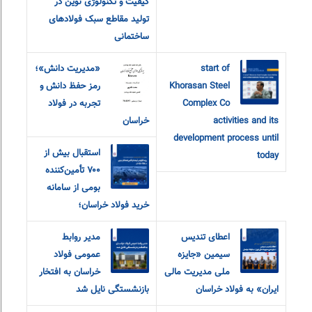
کیفیت و تکنولوژی نوین در
تولید مقاطع سبک فولادهای
ساختمانی
start of
«مديريت دانش»؛
Khorasan Steel
رمز حفظ دانش و
Complex Co
تجربه در فولاد
activities and its
خراسان
development process until
استقبال بیش از
today
۷۰۰ تأمین‌کننده
بومی از سامانه
خرید فولاد خراسان؛
اعطای تندیس
مدیر روابط
سیمین «جایزه
عمومی فولاد
ملی مدیریت مالی
خراسان به افتخار
ایران» به فولاد خراسان
بازنشستگی نایل شد