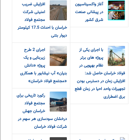
آغاز واکسیناسیون
افزایش ضریب
در پیشانی صنعت
امنیتی شرکت
شرق کشور
مجتمع فولاد
خراسان با احداث 17.5 کیلومتر
دیوار بتنی
با اجرای یکی از
اجرای 2 طرح
پروژه های برتر
زیربنایی و یک
نظام بهپویی در
پروژه «دانش
فولاد خراسان حاصل شد:
بنیان» آب نیشابور با همکاری
افزایش زمان در دسترس بودن
«مجتمع فولاد خراسان»
تجهیزات واحد احیا در زمان قطع
رکورد تاریخی برای
برق اضطراری
مجتمع فولاد
خراسان جهش
درخشان سودسازی هر سهم در
شرکت فولاد خراسان