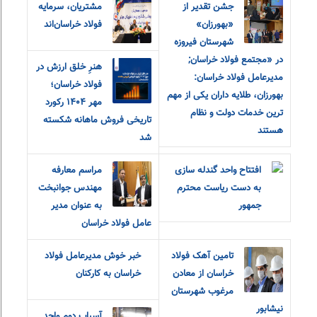
جشن تقدیر از
مشتریان، سرمایه
«بهورزان»
فولاد خراسان‌اند
شهرستان فیروزه
در «مجتمع فولاد خراسان;
هنرِ خلق ارزش در
مدیرعامل فولاد خراسان:
فولاد خراسان؛
بهورزان، طلایه داران یکی از مهم
مهر ۱۴۰۴ رکورد
ترین خدمات دولت و نظام
تاریخی فروش ماهانه شکسته
هستند
شد
افتتاح واحد گندله سازی
مراسم معارفه
به دست ریاست محترم
مهندس جوانبخت
جمهور
به عنوان مدیر
عامل فولاد خراسان
تامین آهک فولاد
خبر خوش مدیرعامل فولاد
خراسان از معادن
خراسان به کارکنان
مرغوب شهرستان
نیشابور
آسیاب دوم واحد