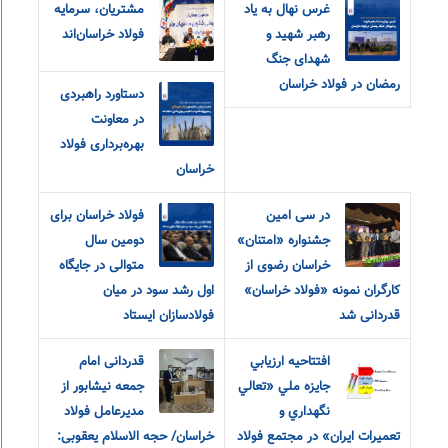
غرس نهال به یاد
مشتریان، سرمایه
رهبر شهید و
فولاد خراسان‌اند
شهدای جنگ
رمضان در فولاد خراسان
دستاورد راهبردی
در معاونت
بهره‌برداری فولاد
خراسان
در سی امین
فولاد خراسان برای
جشنواره «امتنان»
دومین سال
خراسان رضوی از
متوالی در جایگاه
کارگران نمونه «فولاد خراسان»
اول رشد سود در میان
قدردانی شد
فولادسازان ایستاد
افتتاحيه ارزيابي
قدردانی امام
جايزه ملي «تعالي
جمعه نیشابور از
نگهداري و
مدیرعامل فولاد
تعميرات ايران» در مجتمع فولاد
خراسان/ حجه الاسلام یعقوبی: