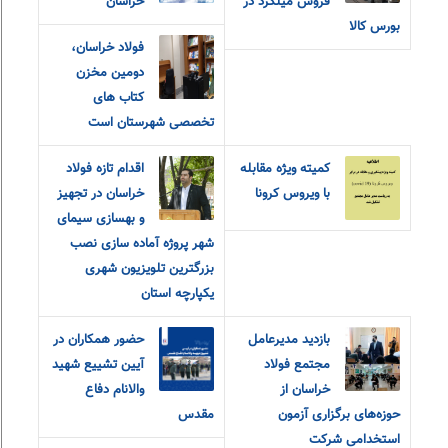
فروش میلگرد در
خراسان
بورس کالا
فولاد خراسان،
دومین مخزن
کتاب های
تخصصی شهرستان است
کمیته ویژه مقابله
اقدام تازه فولاد
با ویروس کرونا
خراسان در تجهیز
و بهسازی سیمای
شهر پروژه آماده سازی نصب
بزرگترین تلویزیون شهری
یکپارچه استان
بازدید مدیرعامل
حضور همکاران در
مجتمع فولاد
آیین تشییع شهید
خراسان از
والانام دفاع
حوزه‌های برگزاری آزمون
مقدس
استخدامی شرکت