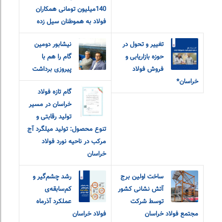
140میلیون تومانی همکاران
فولاد به هموطنان سیل زده
تغییر و تحول در
نیشابور دومین
حوزه بازاریابی و
گام را هم با
فروش فولاد
پیروزی برداشت
خراسان*
گام تازه فولاد
خراسان در مسیر
تولید رقابتی و
تنوع محصول: تولید میلگرد آج
مرکب در ناحیه نورد فولاد
خراسان
ساخت اولین برج
رشد چشم‌گیر و
آتش نشانی کشور
کم‌سابقه‌ی
توسط شرکت
عملکرد آذرماه
مجتمع فولاد خراسان
فولاد خراسان