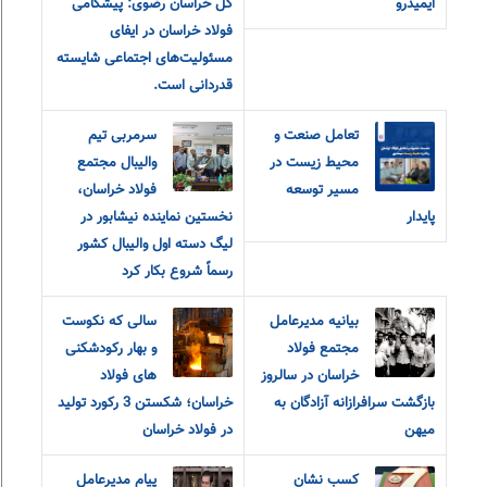
ایمیدرو
کل خراسان رضوی: پیشگامی
فولاد خراسان در ایفای
مسئولیت‌های اجتماعی شایسته
قدردانی است.
تعامل صنعت و
سرمربی تیم
محیط زیست در
والیبال مجتمع
مسیر توسعه
فولاد خراسان،
پایدار
نخستین نماینده نیشابور در
لیگ دسته اول والیبال کشور
رسماً شروع بکار کرد
بیانیه مدیرعامل
سالی که نکوست
مجتمع فولاد
و بهار رکودشکنی
خراسان در سالروز
های فولاد
بازگشت سرافرازانه آزادگان به
خراسان؛ شکستن 3 رکورد تولید
میهن
در فولاد خراسان
کسب نشان
پیام مدیرعامل