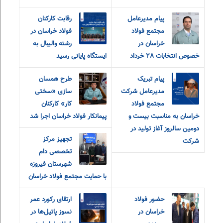
پیام مدیرعامل
رقابت کارکنان
مجتمع فولاد
فولاد خراسان در
خراسان در
رشته والیبال به
خصوص انتخابات ٢٨ خرداد
ایستگاه پایانی رسید
پیام تبریک
طرح همسان
مدیرعامل شرکت
سازی «سختی
مجتمع فولاد
کار» کارکنان
خراسان به مناسبت بیست و
پیمانکار فولاد خراسان اجرا شد
دومین سالروز آغاز تولید در
تجهیز مرکز
شرکت
تخصصی دام
شهرستان فیروزه
با حمایت مجتمع فولاد خراسان
حضور فولاد
ارتقای رکورد عمر
خراسان در
نسوز پاتیل‌ها در