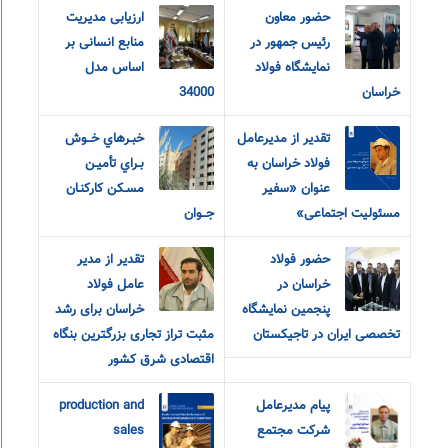
حضور معاون
ارزیابی مدیریت
رئیس جمهور در
منابع انسانی بر
نمایشگاه فولاد
اساس مدل
خراسان
34000
تقدیر از مدیرعامل
خبـرهاي خــوش
فولاد خراسان به
بـراي تأميـن
عنوان «سفیر
مسـکن کارکنـان
مسئولیت اجتماعی»
جــوان
حضور فولاد
تقدیر از مدیر
خراسان در
عامل فولاد
پنجمین نمایشگاه
خراسان برای رشد
تخصصی ایران در تاجیکستان
مثبت تراز تجاری بزرگترین بنگاه
اقتصادی شرق کشور
پیام مدیرعامل
production and
شرکت مجتمع
sales