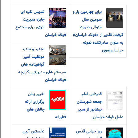
برای چهارمین بار و
تندیس نقره ای
سومین سال
جایزه مدیریت
متوالی صورت
انرژی برای مجتمع
گرفت: تقدیر از «فولاد خراسان»
فولاد خراسان
به عنوان صادرکننده نمونه
تجدید و تمدید
خراسان‌رضوی
موفقیت آمیز
گواهینامه های
سیستم های مدیریتی یکپارچه
فولاد خراسان
قدردانی امام
تغییر زمان
جمعه شهرستان
برگزاری ارائه
نیشابور از مدیر
چالش های
عامل فولاد خراسان
فناورانه
روز جهانی قدس
نخستین آیین