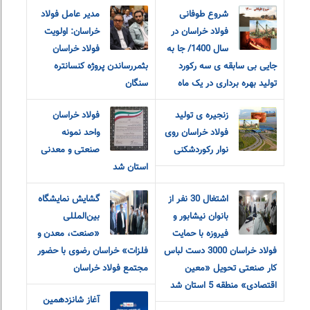
شروع طوفانی
مدیر عامل فولاد
فولاد خراسان در
خراسان: اولویت
سال 1400/ جا به
فولاد خراسان
جایی بی سابقه ی سه رکورد
بثمررساندن پروژه کنسانتره
تولید بهره برداری در یک ماه
سنگان
زنجیره ی تولید
فولاد خراسان
فولاد خراسان روی
واحد نمونه
نوار رکوردشکنی
صنعتی و معدنی
استان شد
اشتغال 30 نفر از
گشایش نمایشگاه
بانوان نیشابور و
بین‌المللی
فیروزه با حمایت
«صنعت، معدن و
فولاد خراسان 3000 دست لباس
فلزات» خراسان رضوی با حضور
کار صنعتی تحویل «معین
مجتمع فولاد خراسان
اقتصادی» منطقه 5 استان شد
آغاز شانزدهمین