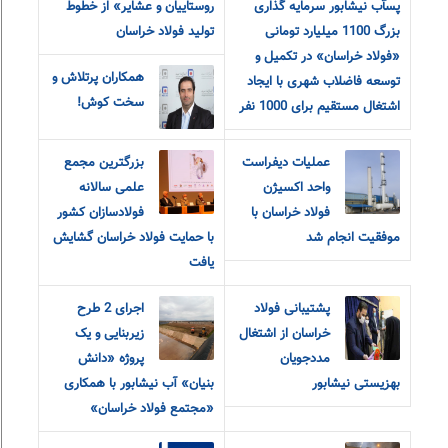
پسآب نیشابور سرمایه گذاری
روستاییان و عشایر» از خطوط
بزرگ 1100 میلیارد تومانی
تولید فولاد خراسان
«فولاد خراسان» در تکمیل و
همکاران پرتلاش و
توسعه فاضلاب شهری با ایجاد
سخت کوش!
اشتغال مستقیم برای 1000 نفر
عملیات دیفراست
بزرگترین مجمع
واحد اکسیژن
علمی سالانه
فولاد خراسان با
فولادسازان کشور
موفقیت انجام شد
با حمایت فولاد خراسان گشایش
یافت
پشتیبانی فولاد
اجرای 2 طرح
خراسان از اشتغال
زیربنایی و یک
مددجویان
پروژه «دانش
بهزیستی نیشابور
بنیان» آب نیشابور با همکاری
«مجتمع فولاد خراسان»