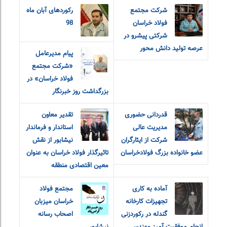
شرکت مجتمع
رکوردهای آبان ماه
فولاد خراسان
98
شرکتی پیشرو در
عرصه تولید دانش محور
پیام مدیرعامل
«شرکت مجتمع
فولاد خراسان» در
بزرگداشت روز خبرنگار
قدردانی حضوری
تقدیر معاون
مدیریت عالی
استاندار و فرماندار
شرکت از ایثارگران
نیشابور از نقش
عضو خانواده‌ بزرگ‌ فولادخراسان
تاثیرگذار فولاد خراسان به عنوان
معین اقتصادی منطقه
آماده به کاری
مجتمع فولاد
تجهیزات کارخانه
خراسان میزبان
گندله در رکوردزنی
اصحاب رسانه