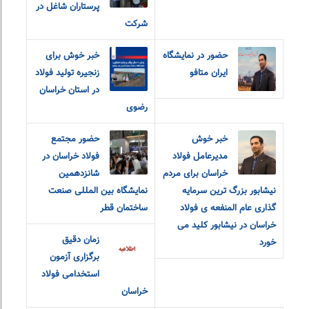
پرستاران شاغل در
شرکت
حضور در نمایشگاه
خبر خوش برای
ایران متافو
زنجیره تولید فولاد
در استان خراسان
رضوی
خبر خوش
حضور مجتمع
مدیرعامل فولاد
فولاد خراسان در
خراسان برای مردم
شانزدهمین
نیشابور بزرگ ترین سرمایه
نمایشگاه بین المللی صنعت
گذاری عام المنفعه ی فولاد
ساختمان قطر
خراسان در نیشابور کلید می
زمان دقیق
خورد
برگزاری آزمون
استخدامی فولاد
خراسان