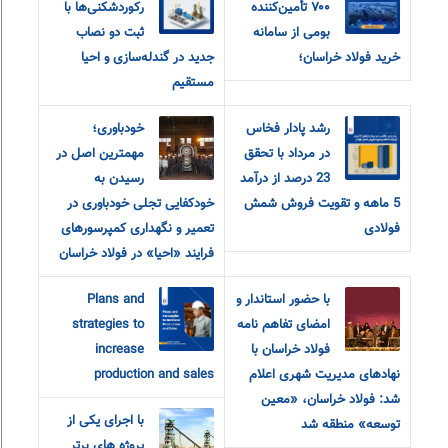
۷۰۰ تأمین‌کننده
رکوردشکنی‌ها با
بومی از سامانه
ثبت دو نصاب
خرید فولاد خراسان؛
جدید در گندله‌سازی و احیا
مستقیم
رشد پادار فخاس
خودباوری؛
در مرداد با تحقق
مهمترین اصل در
23 درصد از درآمد
رسیدن به
5 ماهه و تقویت فروش شمش
خودکفایی تجلی خودباوری در
فولادی
تعمیر و نگهداری کمپرسورهای
فرایند «احیا» در فولاد خراسان
با حضور استاندار و
Plans and
امضای تفاهم نامه
strategies to
فولاد خراسان با
increase
نهادهای مدیریت شهری اعلام
production and sales
شد: فولاد خراسان، «معین
با اجرای یکی از
توسعه» منطقه شد
پروژه های برتر