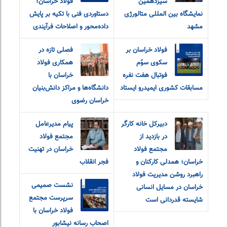
سیزدهمین
فولاد خراسان؛
نمایشگاه بین المللی متالورژی
دستاوردی فنی با تکیه بر پایش
مشهد
داده‌محور و اصلاحات فرآیندی
فولاد خراسان بر
فصلی تازه در
سکوی سوّم
همکاری فولاد
فوتبال هفت نفره
خراسان با
مسابقات کشوری ایمیدرو ایستاد
دانشگاه‌ها و مراکز دانش‌بنیان
خراسان رضوی
دبیرکل خانه کارگر
پیام مدیرعامل
در بازدید از
مجتمع فولاد
مجتمع فولاد
خراسان در تهنیت
خراسان؛ همدلی کارکنان و
فجر انقلاب
راهبرد روشن مدیریت فولاد
نشست صمیمی
خراسان در مسایل انسانی
سرپرست مجتمع
شایسته قدردانی است
فولاد خراسان با
اصحاب رسانه نیشابور