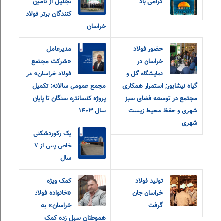
گرامی باد
تجلیل از تامین
کنندگان برتر فولاد
خراسان
حضور فولاد
مدیرعامل
خراسان در
«شرکت مجتمع
نمایشگاه گل و
فولاد خراسان» در
گیاه نیشابور; استمرار همکاری
مجمع عمومی سالانه: تکمیل
مجتمع در توسعه فضای سبز
پروژه کنسانتره سنگان تا پایان
شهری و حفظ محیط زیست
سال ۱۴۰۳
شهری
یک رکوردشکنی
خاص پس از ۷
سال
تولید فولاد
کمک ویژه
خراسان جان
«خانواده فولاد
گرفت
خراسان» به
هموطنان سیل زده کمک