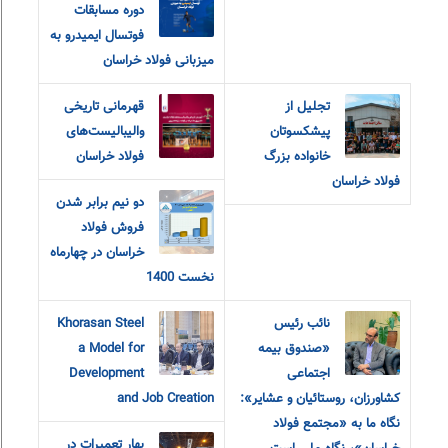
دوره مسابقات
فوتسال ایمیدرو به
میزبانی فولاد خراسان
تجلیل از
قهرمانی تاریخی
پیشکسوتان
والیبالیست‌های
خانواده بزرگ
فولاد خراسان
فولاد خراسان
دو نیم برابر شدن
فروش فولاد
خراسان در چهارماه
نخست 1400
نائب رئیس
Khorasan Steel
«صندوق بیمه
a Model for
اجتماعی
Development
کشاورزان، روستائیان و عشایر»:
and Job Creation
نگاه ما به «مجتمع فولاد
بهار تعمیرات در