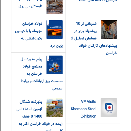
خراسان»، نگاه ملی است
تابستان بی برق
قدردانی از 10
فولاد خراسان
پیشنهاد برتر در
مهرماه را با دومین
همایش تجلیل از
رکوردشکنی به
پیشنهادهای کارکنان فولاد
پایان برد
خراسان
پیام مدیرعامل
مجتمع فولاد
خراسان به
مناسبت روز ارتباطات و روابط
عمومی
VP Visits
پذیرفته شدگان
Khorasan Steel
آزمون استخدامی
Exhibition
1400 تا هفته
آینده در فولاد خراسان آغاز به