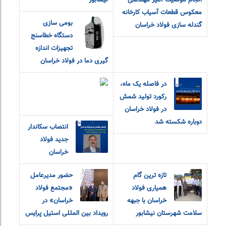
انجام موفقیت آمیز مهندسی
نیشابور
معکوس قطعات آسیاب کارخانه
بومی سازی
گندله سازی فولاد خراسان
دستگاه خطاسنج
تجهیزات اندازه
گیری دما در فولاد خراسان
در فاصله یک ماه،
رکورد تولید شمش
در فولاد خراسان
دوباره شکسته شد
انتصاب سکاندار
جدید فولاد
خراسان
تازه ترین گام
حضور مدیرعامل
همیاری فولاد
«مجتمع فولاد
خراسان با جبهه
خراسان» در
سلامت شهرستان نیشابور
رویداد بین المللی استیل پرایس