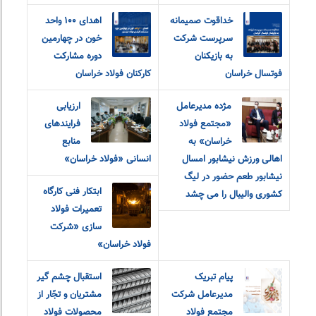
خداقوت صمیمانه
اهدای ۱۰۰ واحد
سرپرست شرکت
خون در چهارمین
به بازیکنان
دوره مشارکت
فوتسال خراسان
کارکنان فولاد خراسان
مژده مدیرعامل
ارزیابی
«مجتمع فولاد
فرایندهای
خراسان» به
منابع
اهالی ورزش نیشابور امسال
انسانی «فولاد خراسان»
نیشابور طعم حضور در لیگ
ابتکار فنی کارگاه
کشوری والیبال را می چشد
تعمیرات فولاد
سازی «شرکت
فولاد خراسان»
پیام تبریک
استقبال چشم گیر
مدیرعامل شرکت
مشتریان و تجّار از
مجتمع فولاد
محصولات فولاد