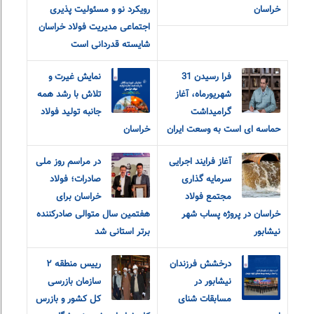
خراسان
رویکرد نو و مسئولیت پذیری
اجتماعی مدیریت فولاد خراسان
شایسته قدردانی است
فرا رسیدن 31
نمایش غیرت و
شهریورماه، آغاز
تلاش با رشد همه
گرامیداشت
جانبه تولید فولاد
حماسه ای است به وسعت ایران
خراسان
آغاز فرایند اجرایی
در مراسم روز ملی
سرمایه گذاری
صادرات؛ فولاد
مجتمع فولاد
خراسان برای
خراسان در پروژه پساب شهر
هفتمین سال متوالی صادرکننده
نیشابور
برتر استانی شد
درخشش فرزندان
رییس منطقه ٢
نیشابور در
سازمان بازرسی
مسابقات شنای
کل کشور و بازرس