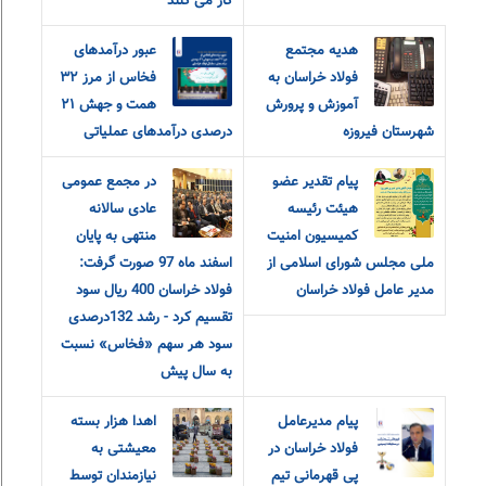
کار می کنند
هدیه مجتمع
عبور درآمدهای
فولاد خراسان به
فخاس از مرز ۳۲
آموزش و پرورش
همت و جهش ۲۱
شهرستان فیروزه
درصدی درآمدهای عملیاتی
پیام تقدیر عضو
در مجمع عمومی
هیئت رئیسه
عادی سالانه
کمیسیون امنیت
منتهی به پایان
ملی مجلس شورای اسلامی از
اسفند ماه 97 صورت گرفت:
مدیر عامل فولاد خراسان
فولاد خراسان 400 ریال سود
تقسیم کرد - رشد 132درصدی
سود هر سهم «فخاس» نسبت
به سال پیش
پیام مدیرعامل
اهدا هزار بسته
فولاد خراسان در
معیشتی به
پی قهرمانی تیم
نیازمندان توسط