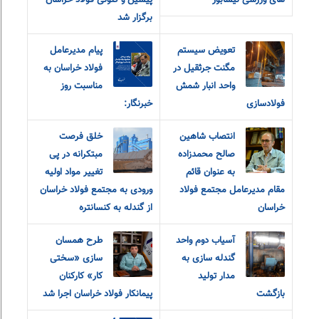
های ورزشی نیشابور
پیشین و کنونی فولاد خراسان
برگزار شد
تعویض سیستم
پیام مدیرعامل
مگنت جرثقیل در
فولاد خراسان به
واحد انبار شمش
مناسبت روز
فولادسازی
خبرنگار:
انتصاب شاهین
خلق فرصت
صالح محمدزاده
مبتکرانه در پی
به عنوان قائم
تغییر مواد اولیه
مقام مدیرعامل مجتمع فولاد
ورودی به مجتمع فولاد خراسان
خراسان
از گندله به کنسانتره
آسیاب دوم واحد
طرح همسان
گندله سازی به
سازی «سختی
مدار تولید
کار» کارکنان
بازگشت
پیمانکار فولاد خراسان اجرا شد