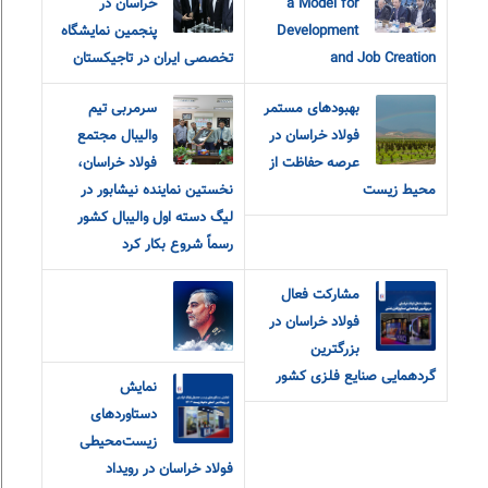
a Model for
خراسان در
Development
پنجمین نمایشگاه
and Job Creation
تخصصی ایران در تاجیکستان
بهبودهای مستمر
سرمربی تیم
فولاد خراسان در
والیبال مجتمع
عرصه حفاظت از
فولاد خراسان،
محیط زیست
نخستین نماینده نیشابور در
لیگ دسته اول والیبال کشور
رسماً شروع بکار کرد
مشارکت فعال
فولاد خراسان در
بزرگترین
گردهمایی صنایع فلزی کشور
نمایش
دستاوردهای
زیست‌محیطی
فولاد خراسان در رویداد