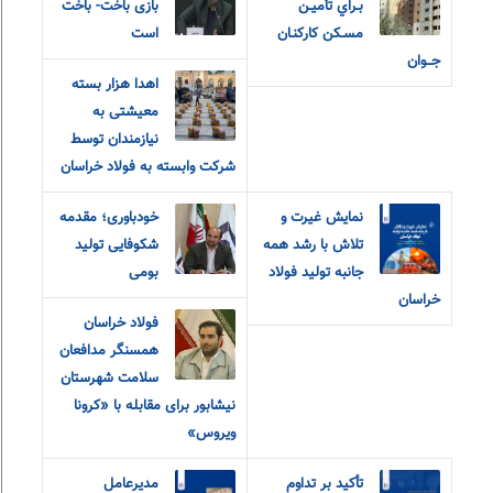
بـراي تأميـن
بازی باخت- باخت
مسـکن کارکنـان
است
جــوان
اهدا هزار بسته
معیشتی به
نیازمندان توسط
شرکت وابسته به فولاد خراسان
نمایش غیرت و
خودباوری؛ مقدمه
تلاش با رشد همه
شکوفایی تولید
جانبه تولید فولاد
بومی
خراسان
فولاد خراسان
همسنگر مدافعان
سلامت شهرستان
نیشابور برای مقابله با «کرونا
ویروس»
تأکید بر تداوم
مدیرعامل