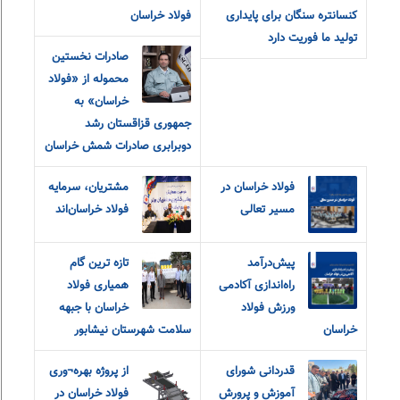
کنسانتره سنگان برای پایداری
فولاد خراسان
تولید ما فوریت دارد
صادرات نخستین
محموله از «فولاد
خراسان» به
جمهوری قزاقستان رشد
دوبرابری صادرات شمش خراسان
فولاد خراسان در
مشتریان، سرمایه
مسیر تعالی
فولاد خراسان‌اند
پیش‌درآمد
تازه ترین گام
راه‌اندازی آکادمی
همیاری فولاد
ورزش فولاد
خراسان با جبهه
خراسان
سلامت شهرستان نیشابور
قدردانی شورای
از پروژه بهره¬وری
آموزش و‌ پرورش
فولاد خراسان در