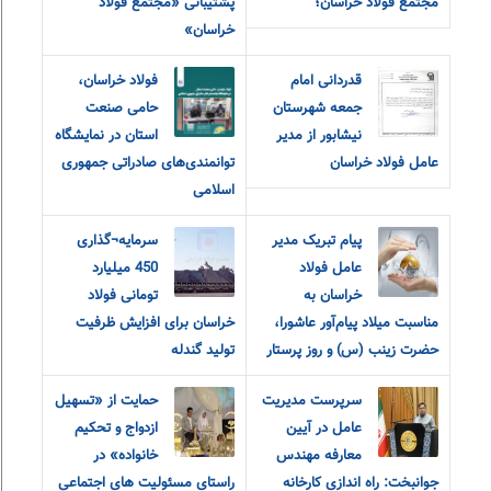
مجتمع فولاد خراسان؛
پشتیبانی «مجتمع فولاد
خراسان»
قدردانی امام
فولاد خراسان،
جمعه شهرستان
حامی صنعت
نیشابور از مدیر
استان در نمایشگاه
عامل فولاد خراسان
توانمندی‌های صادراتی جمهوری
اسلامی
پیام تبریک مدیر
سرمایه¬گذاری
عامل فولاد
450 میلیارد
خراسان به
تومانی فولاد
مناسبت میلاد پیام‌آور عاشورا،
خراسان برای افزایش ظرفیت
حضرت زینب (س) و روز پرستار
تولید گندله
سرپرست مدیریت
حمایت از «تسهیل
عامل در آیین
ازدواج و تحکیم
معارفه مهندس
خانواده» در
جوانبخت: راه اندازی کارخانه
راستای مسئولیت های اجتماعی