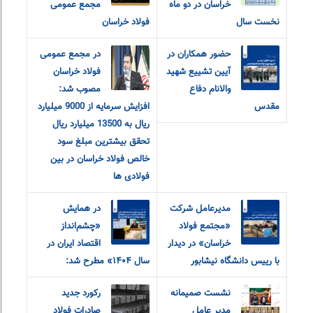
خراسان در دو ماه
مجمع عمومی
نخست سال
فولاد خراسان
حضور همکاران در
در مجمع عمومی
آیین تشییع شهید
فولاد خراسان
والانام دفاع
مصوب شد:
مقدس
افزایش سرمایه از 9000 میلیارد
ریال به 13500 میلیارد ریال
تحقق بیشترین مبلغ سود
خالص فولاد خراسان در بین
فولادی ها
مدیرعامل شرکت
در همایش
«مجتمع فولاد
«چشم‌انداز
خراسان» در دیدار
اقتصاد ایران در
با رییس دانشگاه نیشابور
سال ۱۴۰۴» مطرح شد:
نشست صمیمانه
رکورد جدید
مدیر عامل
صادرات فولاد