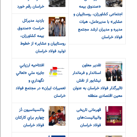
«صندوق بیمه
خراسان رقم خورد
اجتماعی کشاورزان، روستاییان و
بازدید مدیرکل
عشایر» با مدیرعامل، هیات
حراست «صندوق
مدیره و مدیران ارشد مجتمع
بیمه کشاورزان،
فولاد خراسان
روستاییان و عشایر» از خطوط
تولید فولاد خراسان
تقدیر معاون
افتتاحيه ارزيابي
استاندار و فرماندار
جايزه ملي «تعالي
نیشابور از نقش
نگهداري و
تاثیرگذار فولاد خراسان به عنوان
تعميرات ايران» در مجتمع فولاد
معین اقتصادی منطقه
خراسان
قهرمانی تاریخی
واکسيناسيون دُز
والیبالیست‌های
چهارم براي کارکنان
فولاد خراسان
فولاد خراسان