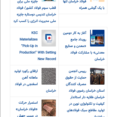
فولاد خراسان تنها
جایزه ملی برای
با یک گوشی همراه
قطب سوم فولاد کشور/ فولاد
خراسان تندیس دوستاره جایزه
ملی مدیریت انرژی را کسب کرد
آغاز به کار دومین
KSC
رویداد جامع
Materializes
«معدن و‌ صنایع
“Pick-Up in
معدنی» با مشارکت فولاد
Production” With Setting
خراسان
New Record
رییس انجمن
ارتقای رکورد تولید
حمایت از حقوق
ماهانه آهن
مصرف کنندگان
اسفنجی در فولاد
استان خراسان رضوی فولاد
خراسان
خراسان طلایه دار استاندار
استمرار حرکت
کیفیت و تکنولوژی نوین در
«فولاد خراسان»
تولید مقاطع سبک فولادهای
در مسیر جهش