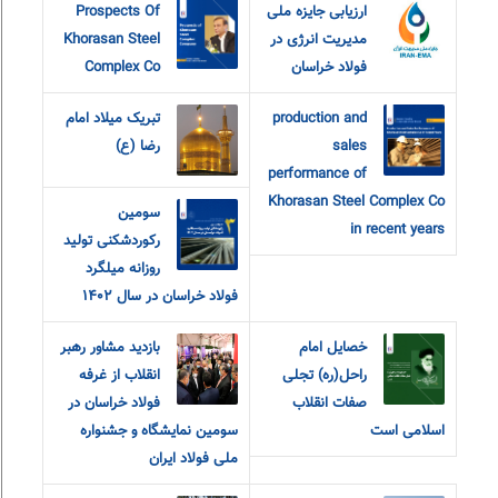
ارزیابی جایزه ملی
Prospects Of
مدیریت انرژی در
Khorasan Steel
فولاد خراسان
Complex Co
production and
تبریک میلاد امام
sales
رضا (ع)
performance of
Khorasan Steel Complex Co
سومین
in recent years
رکوردشکنی تولید
روزانه میلگرد
فولاد خراسان در سال ۱۴۰۲
خصایل امام
بازدید مشاور رهبر
راحل(ره) تجلی
انقلاب از غرفه
صفات انقلاب
فولاد خراسان در
اسلامی است
سومین نمایشگاه و جشنواره
ملی فولاد ایران