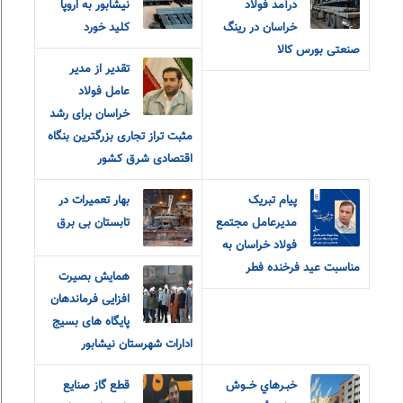
درآمد فولاد
نیشابور به اروپا
خراسان در رینگ
کلید خورد
صنعتی بورس کالا
تقدیر از مدیر
عامل فولاد
خراسان برای رشد
مثبت تراز تجاری بزرگترین بنگاه
اقتصادی شرق کشور
پیام تبریک
بهار تعمیرات در
مدیرعامل مجتمع
تابستان بی برق
فولاد خراسان به
مناسبت عید فرخنده فطر
همایش بصیرت
افزایی فرماندهان
پایگاه های بسیج
ادارات شهرستان نیشابور
خبـرهاي خــوش
قطع گاز صنایع