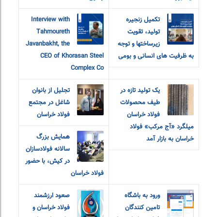
تکمیل زنجیره
Interview with
تولید، تقویت
Tahmoureth
زیرساختها و توجه
Javanbakht, the
به ظرفیت های انسانی و بومی
CEO of Khorasan Steel
Complex Co
یک تولید تازه در
تجلیل از بانوان
طیف محصولات
شاغل در مجتمع
فولاد خراسان
فولاد خراسان
میلگرد «آج مرکب» فولاد
همایش بزرگ
خراسان به بازار آمد
سالانه فولادسازان
در کیش، با حضور
فولاد خراسان
ورود به باشگاه
صعود ارزشمند
تامین کنندگان
فولاد خراسان و