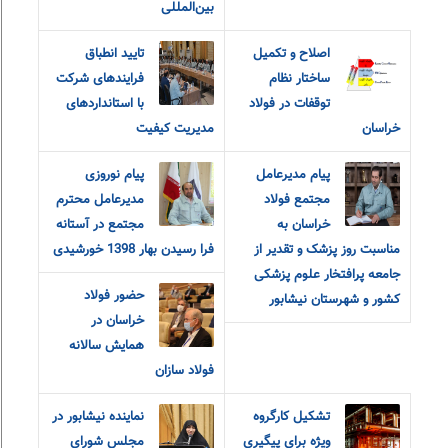
بین‌المللی
اصلاح و تکمیل
تایید انطباق
ساختار نظام
فرایندهای شرکت
توقفات در فولاد
با استانداردهای
خراسان
مدیریت کیفیت
پیام مدیرعامل
پیام نوروزی
مجتمع فولاد
مدیرعامل محترم
خراسان به
مجتمع در آستانه
مناسبت روز پزشک و تقدیر از
فرا رسیدن بهار 1398 خورشیدی
جامعه پرافتخار علوم پزشکی
حضور فولاد
کشور و شهرستان نیشابور
خراسان در
همایش سالانه
فولاد سازان
تشکیل کارگروه
نماینده نیشابور در
ویژه برای پیگیری
مجلس شورای