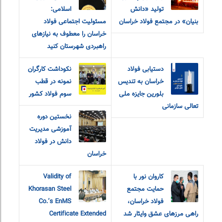
تولید «دانش
اسلامی:
بنیان» در مجتمع فولاد خراسان
مسئولیت اجتماعی فولاد
خراسان را معطوف به نیازهای
راهبردی شهرستان کنید
دستیابی فولاد
نکوداشت کارگران
خراسان به تندیس
نمونه در قطب
بلورین جایزه ملی
سوم فولاد کشور
تعالی سازمانی
نخستین دوره
آموزشی مدیریت
دانش در فولاد
خراسان
کاروان نور با
Validity of
حمایت مجتمع
Khorasan Steel
فولاد خراسان،
Co.’s EnMS
راهی مرزهای عشق و‌ایثار شد
Certificate Extended