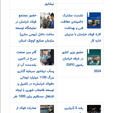
نیشابور
نشست مشترک
حضور مجتمع
«کمیته‌ی حفاظت
فولاد خراسان در
فنی و بهداشت
نمایشگاه توسعه
کار» فولاد خراسان با مدیران
ساخت داخل (بومی سازی)
اداره کار
سازمان صنایع کوچک استان
حضور وزیر کشور
گام سبز صنعت
در غرفه خراسان
سرخ در تامین
رضوی EXPO
بلندمدت آب از
2024
پسآب نیشابور سرمایه گذاری
بزرگ 1100 میلیارد تومانی
«فولاد خراسان» در تکمیل و
توسعه فاضلاب شهری با ایجاد
اشتغال مستقیم برای 1000 نفر
رشد 2.5برابری
صادرات فولاد از