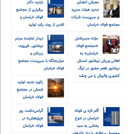
معرفی اعضای
بازدید دکتر
جدید هیات مدیره
برقراری از مجتمع
و سرپرست شرکت
فولاد خراسان و
مجتمع فولاد خراسان
تقدیر از روند رشد تولید
مژده مدیرعامل
دیدار نماینده مردم
«مجتمع فولاد
نیشابور، فیروزه،
خراسان» به
زبرخان و
اهالی ورزش نیشابور امسال
میان‌جلگه با سرپرست مجتمع
نیشابور طعم حضور در لیگ
فولاد خراسان
کشوری والیبال را می چشد
رکورد جدید تولید
شمش در مجتمع
فولاد خراسان
گام تازه ی فولاد
گرامی‌داشت روز
خراسان در تنوع
«پژوهش» در
بخشی به سبد
فولاد خراسان
محصول و تطابق با نیاز بازارهای