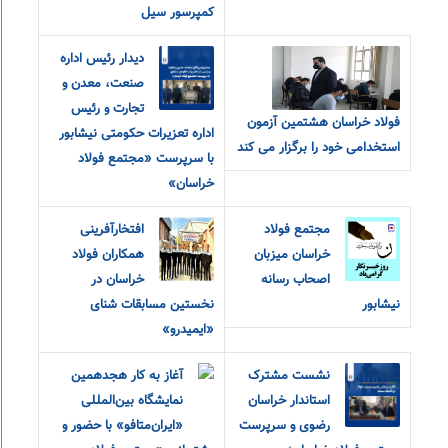
کمپرسور سیل
دیدار رئیس اداره
صنعت، معدن و
تجارت و رئیس
فولاد خراسان هشتمین آزمون
اداره تعزیرات حکومتی نیشابور
استخدامی خود را برگزار می کند
با سرپرست «مجتمع فولاد
خراسان»
مجتمع فولاد
افتخارآفرینی
خراسان میزبان
همکاران فولاد
اصحاب رسانه
خراسان در
نیشابور
نخستین مسابقات شنای
«ایمیدرو»
نشست مشترک
آغاز به کار هجدهمین
استاندار خراسان
نمایشگاه بین‌المللی
رضوی و سرپرست
«ایران‌متافو» با حضور و