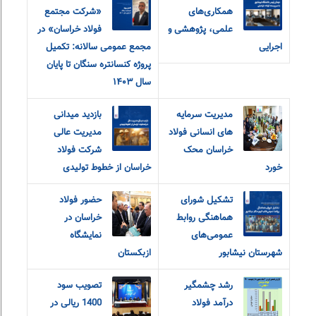
همکاری‌های
«شرکت مجتمع
علمی، پژوهشی و
فولاد خراسان» در
اجرایی
مجمع عمومی سالانه: تکمیل
پروژه کنسانتره سنگان تا پایان
سال ۱۴۰۳
مدیریت سرمایه
بازدید میدانی
های انسانی فولاد
مدیریت عالی
خراسان محک
شرکت فولاد
خورد
خراسان از خطوط تولیدی
تشکیل شورای
حضور فولاد
هماهنگی روابط
خراسان در
عمومی‌های
نمایشگاه
شهرستان نیشابور
ازبکستان
رشد چشمگیر
تصویب سود
درآمد فولاد
1400 ریالی در