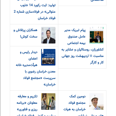
ساختمانی
تولید: ثبت رکورد 14 «ذوب
متوالی» در فولادسازی شماره 2
فولاد خراسان
پیام تبریک مدیر
همکاران پرتلاش و
عامل صندوق
سخت کوش!
بیمه اجتماعی
کشاورزان، روستائیان و عشایر به
دیدار رئیس و
مناسبت ۱۱ اردیبهشت روز جهانی
اعضای
کار و کارگر
هیأت‌مدیره خانه
معدن خراسان رضوی با
سرپرست «مجتمع فولاد
خراسان»
دومین کمک
تکریم و معارفه
مجتمع فولاد
معاونان «برنامه
خراسان به هیات
ریزی و فناوری»