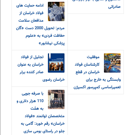
ادامه حمایت های
صادراتی
فولاد خراسان از
مدافعان سلامت
مردم: تحویل 2000 دست «گان
حفاظت فردی» به «علوم
پزشکی نیشابور»
موفقیت
تجلیل از فولاد
کارشناسان فولاد
خراسان به عنوان
خراسان در قطع
صادر کننده برتر
وابستگی به خارج برای
خراسان رضوی
تعمیراساسی کمپرسور اکسیژن
با صرفه جویی
110 هزار دلاری و
به همّت
متخصصان توانمند «فولاد
خراسان» رقم خورد: گامی به
جلو در راستای بومی سازی