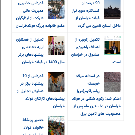
90 درصد از
قدردانی حضوری
کنسانتره مورد نیاز
مدیریت عالی
فولاد خراسان از
شرکت از ایثارگران
داخل استان تامین می گردد
عضو خانواده‌ بزرگ‌ فولادخراسان
تکمیل زنجیره از
تجلیل از همکاران
اهداف راهبردی
ارایه دهنده ی
صندوق در خراسان
پیشنهادهای برتر
است.
سال 1400 در فولاد خراسان
در آستانه میلاد
قدردانی از 10
خجسته
پیشنهاد برتر در
پیامبراکرم(ص)
همایش تجلیل از
اعلام شد: رکورد شکنی در فولاد
پیشنهادهای کارکنان فولاد
خراسان در نخستین ماه پس از
خراسان
محدودیت های تامین برق
حضور پرنشاط
خانواده فولاد