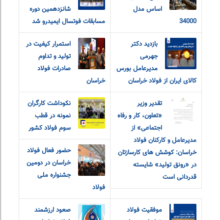
اساس مدل
شانزدهمین دوره
34000
مسابقات فوتسال ایمیدرو شد
بازدید دکتر
استمرار کیفیت در
جهرمی
تولید و تداوم
مدیرعامل بورس
صادرات فولاد
کالای ایران از فولاد خراسان
خراسان
تقدیر وزیر
نکوداشت کارگران
«تعاون، کار و رفاه
نمونه در قطب
اجتماعی» از
سوم فولاد کشور
مدیرعامل و کارکنان فولاد
حضور فعال فولاد
خراسان: کوشش های کارسازتان
خراسان در دومین
در «رونق تولید» شایسته
جشنواره ملی
قدردانی است
فولاد
موفقیت فولاد
صعود ارزشمند