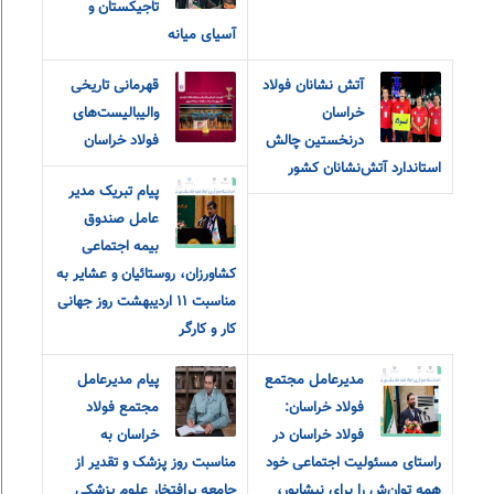
تاجیکستان و
آسیای میانه
آتش نشانان فولاد
قهرمانی تاریخی
خراسان
والیبالیست‌های
درنخستین چالش
فولاد خراسان
استاندارد آتش‌نشانان کشور
پیام تبریک مدیر
عامل صندوق
بیمه اجتماعی
کشاورزان، روستائیان و عشایر به
مناسبت ۱۱ اردیبهشت روز جهانی
کار و کارگر
مدیرعامل مجتمع
پیام مدیرعامل
فولاد خراسان:
مجتمع فولاد
فولاد خراسان در
خراسان به
راستای مسئولیت اجتماعی خود
مناسبت روز پزشک و تقدیر از
همه توان‌ش را برای نیشابور،
جامعه پرافتخار علوم پزشکی