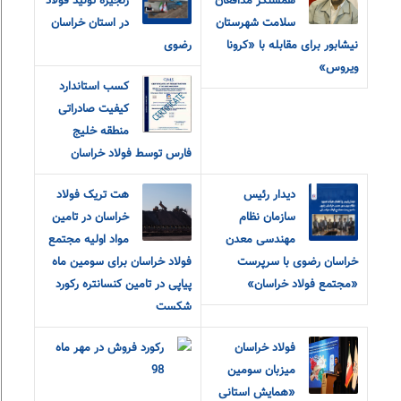
همسنگر مدافعان
زنجیره تولید فولاد
سلامت شهرستان
در استان خراسان
نیشابور برای مقابله با «کرونا
رضوی
ویروس»
کسب استاندارد
کیفیت صادراتی
منطقه خلیج
فارس توسط فولاد خراسان
دیدار رئیس
هت تریک فولاد
سازمان نظام
خراسان در تامین
مهندسی معدن
مواد اولیه مجتمع
خراسان رضوی با سرپرست
فولاد خراسان برای سومین ماه
«مجتمع فولاد خراسان»
پیاپی در تامین کنسانتره رکورد
شکست
فولاد خراسان
رکورد فروش در مهر ماه
میزبان سومین
98
«همایش استانی