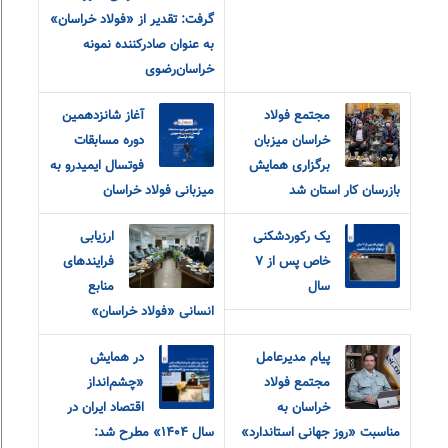
گرفت: تقدیر از «فولاد خراسان»
به عنوان صادرکننده نمونه
خراسان‌رضوی
مجتمع فولاد
آغاز شانزدهمین
خراسان میزبان
دوره مسابقات
برگزاری همایش
فوتسال ایمیدرو به
بازرسان کار استان شد
میزبانی فولاد خراسان
یک رکوردشکنی
ارزیابی
خاص پس از ۷
فرایندهای
سال
منابع
انسانی «فولاد خراسان»
پیام مدیرعامل
در همایش
مجتمع فولاد
«چشم‌انداز
خراسان به
اقتصاد ایران در
مناسبت «روز جهانی استاندارد»
سال ۱۴۰۴» مطرح شد: