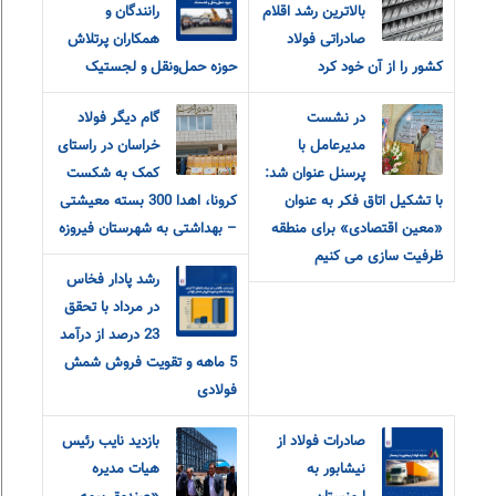
بالاترین رشد اقلام
رانندگان و
صادراتی فولاد
همکاران پرتلاش
کشور را از آن خود کرد
حوزه حمل‌ونقل و لجستیک
در نشست
گام دیگر فولاد
مدیرعامل با
خراسان در راستای
پرسنل عنوان شد:
کمک به شکست
با تشکیل اتاق فکر به عنوان
کرونا، اهدا 300 بسته معیشتی
«معین اقتصادی» برای منطقه
– بهداشتی به شهرستان فیروزه
ظرفیت سازی می کنیم
رشد پادار فخاس
در مرداد با تحقق
23 درصد از درآمد
5 ماهه و تقویت فروش شمش
فولادی
صادرات فولاد از
بازدید نایب رئیس
نیشابور به
هیات مدیره