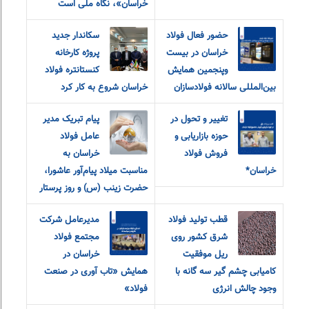
خراسان»، نگاه ملی است
حضور فعال فولاد
سکاندار جدید
خراسان در بیست
پروژه کارخانه
و‌پنجمین همایش
کنستانتره فولاد
بین‌المللی سالانه فولادسازان
خراسان شروع به کار کرد
تغییر و تحول در
پیام تبریک مدیر
حوزه بازاریابی و
عامل فولاد
فروش فولاد
خراسان به
خراسان*
مناسبت میلاد پیام‌آور عاشورا،
حضرت زینب (س) و روز پرستار
قطب تولید فولاد
مدیرعامل شرکت
شرق کشور روی
مجتمع فولاد
ریل موفقیت
خراسان در
کامیابی چشم گیر سه گانه با
همایش «تاب آوری در صنعت
وجود چالش انرژی
فولاد»