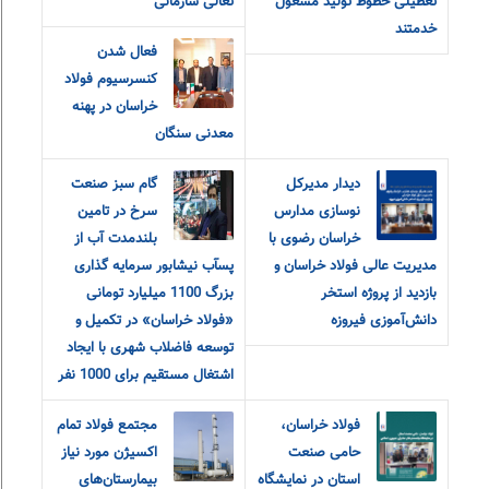
تعطیلی خطوط تولید مشغول
تعالی سازمانی
خدمتند
فعال شدن
کنسرسیوم فولاد
خراسان در پهنه
معدنی سنگان
دیدار مدیرکل
گام سبز صنعت
نوسازی مدارس
سرخ در تامین
خراسان رضوی با
بلندمدت آب از
مدیریت عالی فولاد خراسان و
پسآب نیشابور سرمایه گذاری
بازدید از پروژه استخر
بزرگ 1100 میلیارد تومانی
دانش‌آموزی فیروزه
«فولاد خراسان» در تکمیل و
توسعه فاضلاب شهری با ایجاد
اشتغال مستقیم برای 1000 نفر
فولاد خراسان،
مجتمع فولاد تمام
حامی صنعت
اکسیژن مورد نیاز
استان در نمایشگاه
بیمارستان‌های