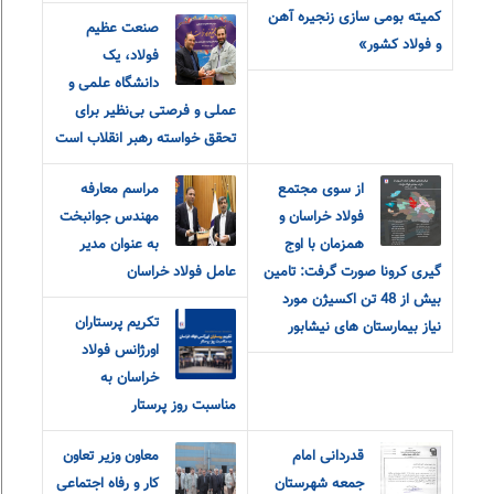
کمیته بومی سازی زنجیره آهن
صنعت عظیم
و فولاد کشور»
فولاد، یک
دانشگاه علمی و
عملی و فرصتی بی‌نظیر برای
تحقق خواسته رهبر انقلاب است
از سوی مجتمع
مراسم معارفه
فولاد خراسان و
مهندس جوانبخت
همزمان با اوج
به عنوان مدیر
گیری کرونا صورت گرفت: تامین
عامل فولاد خراسان
بیش از 48 تن اکسیژن مورد
تکریم پرستاران
نیاز بیمارستان های نیشابور
اورژانس فولاد
خراسان به
مناسبت روز پرستار
قدردانی امام
معاون وزیر تعاون
جمعه شهرستان
کار و رفاه اجتماعی