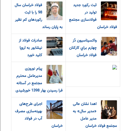
ثبت رکورد جدید
فولاد خراسان سال
تولید در
98 را با ثبت
فولادسازی مجتمع
رکوردهای کم نظیر
فولاد خراسان
به پایان رساند
واکسيناسيون دُز
صادرات فولاد از
چهارم براي کارکنان
نیشابور به اروپا
فولاد خراسان
کلید خورد
پیام نوروزی
مدیرعامل محترم
مجتمع در آستانه
فرا رسیدن بهار 1398 خورشیدی
اهدا نشان عالی
اجرای طرح‌های
«مدیر سال» به
بهینه‌سازی مصرف
مدیر عامل
آب در فولاد
مجتمع فولاد خراسان
خراسان