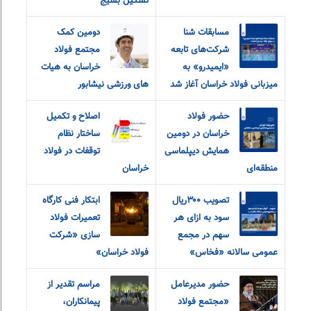
تشکیل بسیج
مسابقات شنا
دومین کمک
شرکت‌های تابعه
مجتمع فولاد
«ایمیدرو» به
خراسان به هیات
میزبانی فولاد خراسان آغاز شد
های ورزشی نیشابور
حضور فولاد
اصلاح و تکمیل
خراسان در دومین
ساختار نظام
همایش دیپلماسی
توقفات در فولاد
منطقه‌ای
خراسان
تصویب ۳۰۰ریال
ابتکار فنی کارگاه
سود به ازای هر
تعمیرات فولاد
سهم در مجمع
سازی «شرکت
عمومی سالانه «فخاس»
فولاد خراسان»
حضور مدیرعامل
مراسم تقدیر از
«مجتمع فولاد
پیمانکاران،