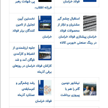
فولاد خراسان
پی شهادت رهبر
فرزانه انقلاب،
استقبال چشم گیر
نخستین آیین
مشتریان و تجّار از
تجلیل از تامین
محصولات فولاد
کنندگان برتر فولاد
خراسان پیشتازی فولاد خراسان
خراسان
در رینگ صنعتی «بورس کالا»
جلوه ارزشمندی از
انضباط و کارآمدی
ناوگان آمد و شد
کارکنان فولاد خراسان در روزهای
برفی آذرماه
نیشابور دومین
رشد چشم‌گیر و
گام را هم با
کم‌سابقه‌ی
پیروزی برداشت
عملکرد آذرماه
فولاد خراسان