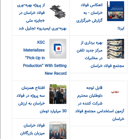
انعکاس فولاد
از پروژه بهره¬وری
خراسان - به
فولاد خراسان در
گزارش خبرگزاری
«جایزه ملی
ایرنا:
بهره¬وری ایمیدرو» تجلیل شد
بهره برداری از
KSC
مرکز جدید تلفن
Materializes
در مخابرات
“Pick-Up in
مجتمع فولاد خراسان
Production” With Setting
New Record
قابل توجه
افتتاح همزمان
داوطلبان محترم
سه پروژه در فولاد
شرکت کننده در
خراسان به ارزش
آزمون استخدامی مجتمع فولاد
30 میلیارد تومان
خراسان
فولاد خراسان
میزبان بازرگانان