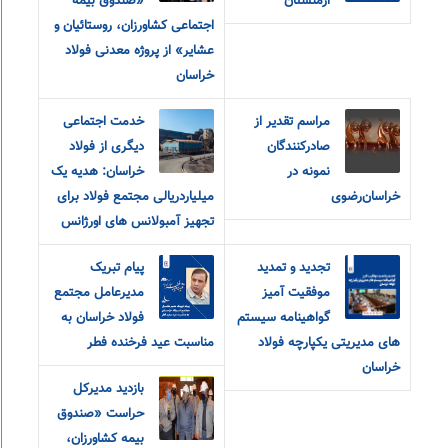
ارمنستان
«صندوق بیمه
اجتماعی کشاورزان، روستائیان و
عشایر» از پروژه معدنی فولاد
خراسان
مراسم تقدیر از
خدمت اجتماعی
صادرکنندگان
دیگری از فولاد
نمونه در
خراسان: هدیه یک
خراسان‌رضوی
میلیاردریالی مجتمع فولاد برای
تجهیز آمبولانس های اورژانس
تجدید و تمدید
پیام تبریک
موفقیت آمیز
مدیرعامل مجتمع
گواهینامه سیستم
فولاد خراسان به
های مدیریتی یکپارچه فولاد
مناسبت عید فرخنده فطر
خراسان
بازدید مدیرکل
حراست «صندوق
بیمه کشاورزان،