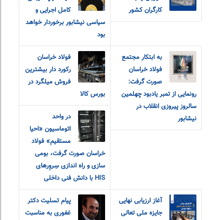
کارگران کشور
کامل اجرایی و
سیاسی نیشابور برخوردار خواهد
بود
به ابتکار مجتمع
فولاد خراسان
فولاد خراسان
رکورد دار بیشترین
صورت گرفت:
فروش میلگرد در
رونمایی از تمبر یادبود چهلمین
بورس کالا
سالروز پیروزی انقلاب در
در واحد
نیشابور
اتوماسیون «احیا
مستقیم» فولاد
خراسان صورت گرفت، بومی
سازی و راه اندازی سِروِرهای
HIS با دانش فنی داخلی
آغاز ارزیابی نهایی
پیام تسلیت دکتر
جایزه ملی تعالی
غفوری به مناسبت