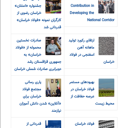
Contribution in
جشنواره «امتنان»
Developing the
خراسان رضوی از
National Corridor
کارگران نمونه «فولاد خراسان»
قدردانی شد
ارتقای رکورد تولید
صادرات نخستین
ماهانه آهن
محموله از «فولاد
اسفنجی در فولاد
خراسان» به
خراسان
جمهوری قزاقستان رشد
دوبرابری صادرات شمش خراسان
بهبودهای مستمر
یاری رسانی
فولاد خراسان در
مجتمع فولاد
عرصه حفاظت از
خراسان برای
محیط زیست
«آنلاین» شدن دانش آموزان
نیازمند
فولاد خراسان
قدردانی از