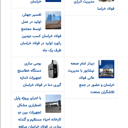
مدیریت انرژی
خراسان
فولاد خراسا
تفسیر جهش
تولید در عمل
توسط مجتمع
فولاد خراسان کسب دومین
رکورد تولید در فولاد خراسان
ظرف یک ماه
دیدار امام جمعه
بومی سازی
نیشابور با مدیریت
دستگاه خطاسنج
عالی فولاد
تجهیزات اندازه
خراسان و حضور در جمع
گیری دما در فولاد خراسان
تلاشگران صنعت
با اجرای پروژه پایل
اضطراری مشکل
تجهيزات بين دو
كارخانه احياء مستقيم و گندله
سازي در فولاد خراسان مرتفع