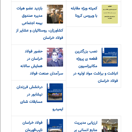
کمیته ویژه مقابله
بازدید عضو هیات
با ویروس کرونا
مدیره صندوق
بیمه اجتماعی
کشاورزان، روستائیان و عشایر از
فولاد خراسان
نصب بزرگترین
حضور فولاد
قطعه ی پروژه
خراسان در
مکانیزاسیون
همایش سالانه
انباشت و براشت مواد اولیه در
سرآمدان صنعت فولاد
فولاد خراسان
درخشش فرزندان
نیشابور در
مسابقات شنای
ایمیدرو
ارزیابی مدیریت
فولاد خراسان
منابع انسانی بر
نایب‌قهرمان