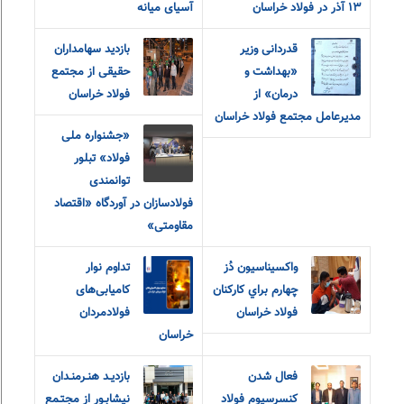
۱۳ آذر در فولاد خراسان
آسیای میانه
قدردانی وزیر
بازدید سهامداران
«بهداشت و
حقیقی از مجتمع
درمان» از
فولاد خراسان
مدیرعامل مجتمع فولاد خراسان
«جشنواره ملی
فولاد» تبلور
توانمندی
فولادسازان در آوردگاه «اقتصاد
مقاومتی»
واکسيناسيون دُز
تداوم نوار
چهارم براي کارکنان
کامیابی‌های
فولاد خراسان
فولادمردان
خراسان
فعال شدن
بازديـد هنـرمنـدان
کنسرسیوم فولاد
نيشابـور از مجتـمع