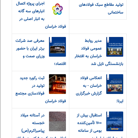
اجرای پروژه اتصال
تولید مقاطع سبک فولادهای
انبارهای سه گانه
ساختمانی
به انبار اصلی در
فولاد خراسان
مدیر روابط
معرفی صد شرکت
عمومی فولاد
برتر ایران با حضور
خراسان به افتخار
وزرای صمت و
بازنشستگی نایل شد
اقتصاد؛
انعکاس فولاد
ثبت رکورد جدید
خراسان - به
تولید در
گزارش خبرگزاری
فولادسازی مجتمع
ایرنا:
فولاد خراسان
استقبال بیش از
در آستانه میلاد
۷۰۰ تأمین‌کننده
خجسته
بومی از سامانه
پیامبراکرم(ص)