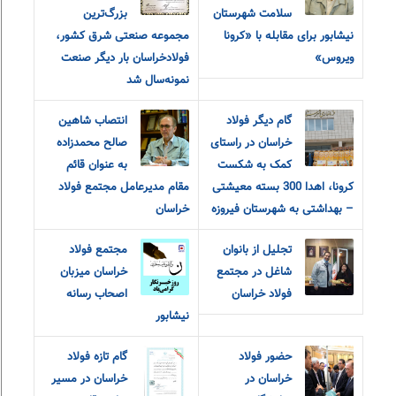
سلامت شهرستان
بزرگ‌ترین
نیشابور برای مقابله با «کرونا
مجموعه صنعتی شرق کشور،
ویروس»
فولادخراسان بار دیگر صنعت
نمونه‌سال شد
گام دیگر فولاد
انتصاب شاهین
خراسان در راستای
صالح محمدزاده
کمک به شکست
به عنوان قائم
کرونا، اهدا 300 بسته معیشتی
مقام مدیرعامل مجتمع فولاد
– بهداشتی به شهرستان فیروزه
خراسان
تجلیل از بانوان
مجتمع فولاد
شاغل در مجتمع
خراسان میزبان
فولاد خراسان
اصحاب رسانه
نیشابور
حضور فولاد
گام تازه فولاد
خراسان در
خراسان در مسیر