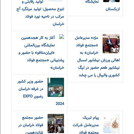
نمایشگاه
تولید رقابتی و
ازبکستان
تنوع محصول: تولید میلگرد آج
مرکب در ناحیه نورد فولاد
خراسان
مژده مدیرعامل
آغاز به کار هجدهمین
«مجتمع فولاد
نمایشگاه بین‌المللی
خراسان» به
«ایران‌متافو» با حضور و
اهالی ورزش نیشابور امسال
پشتیبانی «مجتمع فولاد
نیشابور طعم حضور در لیگ
خراسان»
کشوری والیبال را می چشد
حضور وزیر کشور
در غرفه خراسان
رضوی EXPO
2024
پیام تبریک
حضور مجتمع
مدیرعامل شرکت
فولاد خراسان در
مجتمع فولاد
شانزدهمین