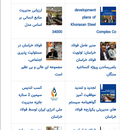
development
ارزیابی مدیریت
plans of
منابع انسانی بر
Khorasan Steel
اساس مدل
34000
Complex Co
مدیر عامل فولاد
فولاد خراسان در
خراسان: اولویت
مسئولیت پذیری
فولاد خراسان
اجتماعی،
بثمررساندن پروژه کنسانتره
مجموعه ای عالی و بی نظیر
سنگان
است
تجدید و تمدید
کسب تندیس
موفقیت آمیز
سیمین 2 ستاره
گواهینامه سیستم
جایزه مدیریت
های مدیریتی یکپارچه فولاد
ملی انرژی ایران توسط فولاد
خراسان
خراسان