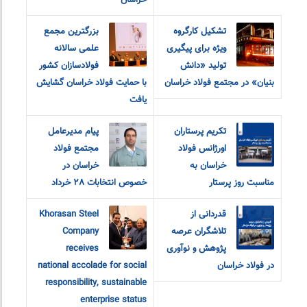
خراسان
تشکیل کارگروه
بزرگترین مجمع
ویژه برای پیگیری
علمی سالانه
تولید «دانش
فولادسازان کشور
بنیان» در مجتمع فولاد خراسان
با حمایت فولاد خراسان گشایش
یافت
تکریم پرستاران
پیام مدیرعامل
اورژانس فولاد
مجتمع فولاد
خراسان به
خراسان در
مناسبت روز پرستار
خصوص انتخابات ٢٨ خرداد
قدردانی از
Khorasan Steel
تلاشگران عرصه
Company
پژوهش و نوآوری
receives
در فولاد خراسان
national accolade for social
responsibility, sustainable
enterprise status