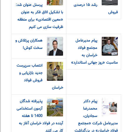
رشد ۱۵ درصدی
پرسنل عنوان شد:
فروش
با تشکیل اتاق فکر به عنوان
«معین اقتصادی» برای منطقه
ظرفیت سازی می کنیم
پیام مدیرعامل
همکاران پرتلاش و
مجتمع فولاد
سخت کوش!
خراسان به
مناسبت «روز جهانی استاندارد»
انتصاب سرپرست
جدید بازاریابی و
فروش فولاد
خراسان
پیام دکتر
پذیرفته شدگان
محمدرضا
آزمون استخدامی
سجادیان،
1400 تا هفته
مدیرعامل شرکت «مجتمع
آینده در فولاد خراسان آغاز به
فولاد خراسان» در بزرگداشت
کار می کنند