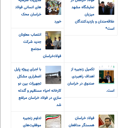
فولاد خراسان در
مدیریت سرمایه
نمایشگاه مشهد
های انسانی فولاد
میزبان
خراسان محک
علاقه‌مندان و‌ بازدیدکنندگان
خورد
است*
انتصاب معاونان
جدید شرکت
مجتمع
فولادخراسان
تکمیل زنجیره از
با اجرای پروژه پایل
اهداف راهبردی
اضطراری مشکل
صندوق در خراسان
تجهيزات بين دو
است.
كارخانه احياء مستقيم و گندله
سازي در فولاد خراسان مرتفع
شد
فولاد خراسان
تداوم زنجیره
همسنگر مدافعان
موفقیت‌های