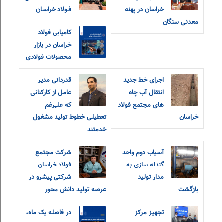
خراسان در پهنه
فـولاد خراسـان
معدنی سنگان
کامیابی فولاد
خراسان در بازار
محصولات فولادی
اجرای خط جدید
قدردانی مدیر
انتقال آب چاه
عامل از کارکنانی
های مجتمع فولاد
که علیرغم
خراسان
تعطیلی خطوط تولید مشغول
خدمتند
آسیاب دوم واحد
شرکت مجتمع
گندله سازی به
فولاد خراسان
مدار تولید
شرکتی پیشرو در
بازگشت
عرصه تولید دانش محور
تجهیز مرکز
در فاصله یک ماه،