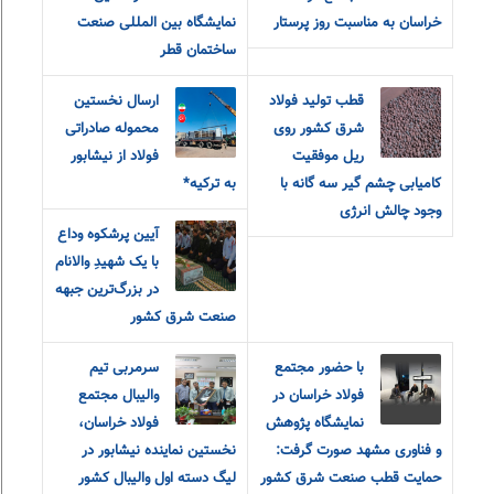
خراسان به مناسبت روز پرستار
نمایشگاه بین المللی صنعت
ساختمان قطر
قطب تولید فولاد
ارسال نخستین
شرق کشور روی
محموله صادراتی
ریل موفقیت
فولاد از نیشابور
کامیابی چشم گیر سه گانه با
به ترکیه*
وجود چالش انرژی
آیین پرشکوه وداع
با یک شهیدِ والانام
در بزرگ‌ترین جبهه
صنعت شرق کشور
با حضور مجتمع
سرمربی تیم
فولاد خراسان در
والیبال مجتمع
نمایشگاه پژوهش
فولاد خراسان،
و فناوری مشهد صورت گرفت:
نخستین نماینده نیشابور در
حمایت قطب صنعت شرق کشور
لیگ دسته اول والیبال کشور