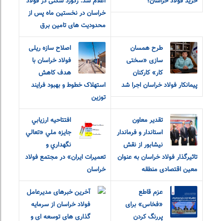
خرید فولاد خراسان؛
اعلام شد: رکورد شکنی در فولاد
خراسان در نخستین ماه پس از
محدودیت های تامین برق
طرح همسان
اصلاح سازه ریلی
سازی «سختی
فولاد خراسان با
کار» کارکنان
هدف کاهش
پیمانکار فولاد خراسان اجرا شد
استهلاک خطوط و بهبود فرایند
توزین
تقدیر معاون
افتتاحيه ارزيابي
استاندار و فرماندار
جايزه ملي «تعالي
نیشابور از نقش
نگهداري و
تاثیرگذار فولاد خراسان به عنوان
تعميرات ايران» در مجتمع فولاد
معین اقتصادی منطقه
خراسان
عزم قاطع
آخرین خبرهای مدیرعامل
«فخاس» برای
فولاد خراسان از سرمایه
پررنگ کردن
گذاری های توسعه ای و