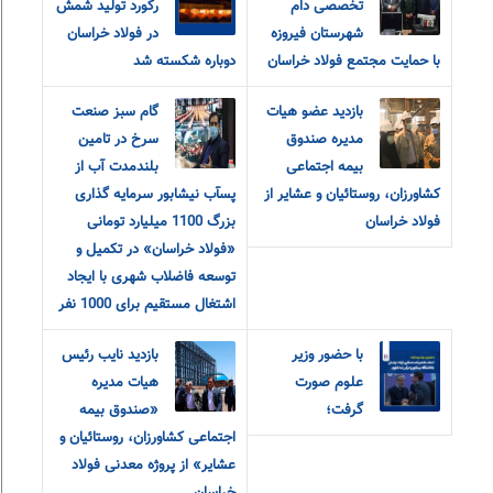
تخصصی دام
رکورد تولید شمش
شهرستان فیروزه
در فولاد خراسان
با حمایت مجتمع فولاد خراسان
دوباره شکسته شد
بازدید عضو هیات
گام سبز صنعت
مدیره صندوق
سرخ در تامین
بیمه اجتماعی
بلندمدت آب از
کشاورزان، روستائیان و عشایر از
پسآب نیشابور سرمایه گذاری
فولاد خراسان
بزرگ 1100 میلیارد تومانی
«فولاد خراسان» در تکمیل و
توسعه فاضلاب شهری با ایجاد
اشتغال مستقیم برای 1000 نفر
با حضور وزیر
بازدید نایب رئیس
علوم صورت
هیات مدیره
گرفت؛
«صندوق بیمه
اجتماعی کشاورزان، روستائیان و
عشایر» از پروژه معدنی فولاد