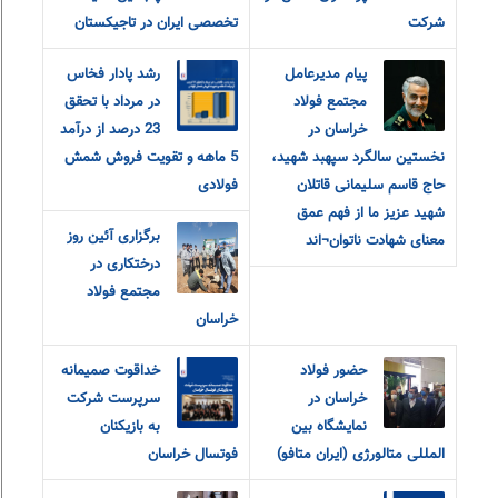
شرکت
تخصصی ایران در تاجیکستان
پیام مدیرعامل
رشد پادار فخاس
مجتمع فولاد
در مرداد با تحقق
خراسان در
23 درصد از درآمد
نخستین سالگرد سپهبد شهید،
5 ماهه و تقویت فروش شمش
حاج قاسم سلیمانی قاتلان
فولادی
شهید عزیز ما از فهم عمق
برگزاری آئین روز
معنای شهادت ناتوان¬اند
درختکاری در
مجتمع فولاد
خراسان
حضور فولاد
خداقوت صمیمانه
خراسان در
سرپرست شرکت
نمایشگاه بین
به بازیکنان
المللی متالورژی (ایران متافو)
فوتسال خراسان