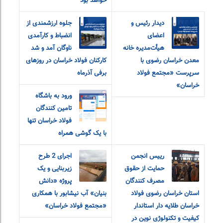
خواهد بود
دیدار رئیس و
جلوه ارزشمندی از
اعضای
انضباط و کارآمدی
هیأت‌مدیره خانه
ناوگان آمد و شد
معدن خراسان رضوی با
کارکنان فولاد خراسان در روزهای
سرپرست «مجتمع فولاد
برفی آذرماه
خراسان»
ورود به باشگاه
تامین کنندگان
فولاد خراسان تنها
با یک گوشی همراه
رییس انجمن
اجرای 2 طرح
حمایت از حقوق
زیربنایی و یک
مصرف کنندگان
پروژه «دانش
استان خراسان رضوی فولاد
بنیان» آب نیشابور با همکاری
خراسان طلایه دار استاندار
«مجتمع فولاد خراسان»
کیفیت و تکنولوژی نوین در