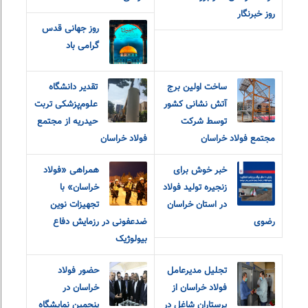
روز خبرنگار
روز جهانی قدس
گرامی باد
ساخت اولین برج
تقدیر دانشگاه
آتش نشانی کشور
علوم‌پزشکی تربت
توسط شرکت
حیدریه از مجتمع
مجتمع فولاد خراسان
فولاد خراسان
خبر خوش برای
همراهی «فولاد
زنجیره تولید فولاد
خراسان» با
در استان خراسان
تجهیزات نوین
رضوی
ضدعفونی در رزمایش دفاع
بیولوژیک
تجلیل مدیرعامل
حضور فولاد
فولاد خراسان از
خراسان در
پرستاران شاغل در
پنجمین نمایشگاه