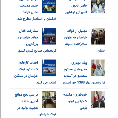
حامی بانوی
جدید مدیریت
المپیکی نیشابور
عامل فولاد
خراسان با استاندار مطرح شد:
تجلیل از فولاد
مشارکت فعال
خراسان به عنوان
فولاد خراسان در
صادرکننده نمونه
بزرگترین
استان
گردهمایی صنایع فلزی کشور
پیام نوروزی
احداث کارخانه
مدیرعامل محترم
کنسانتره فولاد
مجتمع در آستانه
خراسان در سنگان
فرا رسیدن بهار 1398 خورشیدی
شتاب می گیرد
خودباوری؛ مقدمه
بررسی رفع موانع
شکوفایی تولید
آخرین حلقه
بومی
زنجیره تولید در
فولاد خراسان