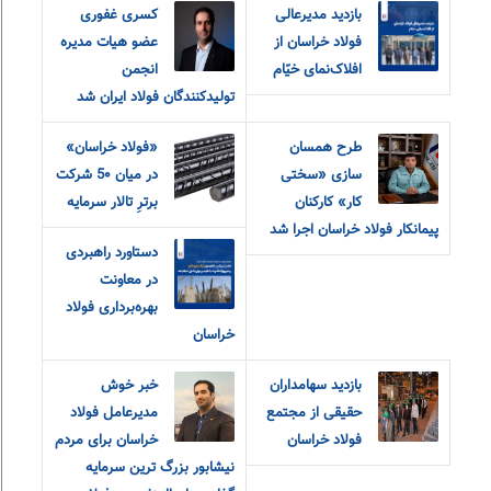
بازدید مدیرعالی
کسری غفوری
فولاد خراسان از
عضو هیات مدیره
افلاک‌نمای خیّام
انجمن
تولیدکنندگان فولاد ایران شد
طرح همسان
«فولاد خراسان»
سازی «سختی
در میان 5۰ شرکت
کار» کارکنان
برترِ تالار سرمایه
پیمانکار فولاد خراسان اجرا شد
دستاورد راهبردی
در معاونت
بهره‌برداری فولاد
خراسان
بازدید سهامداران
خبر خوش
حقیقی از مجتمع
مدیرعامل فولاد
فولاد خراسان
خراسان برای مردم
نیشابور بزرگ ترین سرمایه