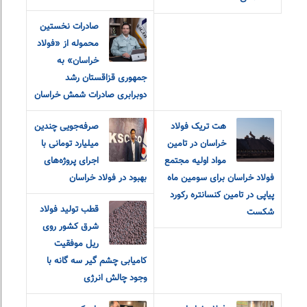
صادرات نخستین
محموله از «فولاد
خراسان» به
جمهوری قزاقستان رشد
دوبرابری صادرات شمش خراسان
هت تریک فولاد
صرفه‌جویی چندین
خراسان در تامین
میلیارد تومانی با
مواد اولیه مجتمع
اجرای پروژه‌های
فولاد خراسان برای سومین ماه
بهبود در فولاد خراسان
پیاپی در تامین کنسانتره رکورد
قطب تولید فولاد
شکست
شرق کشور روی
ریل موفقیت
کامیابی چشم گیر سه گانه با
وجود چالش انرژی