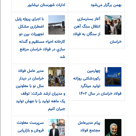
بهمن برگزار می‌شود
ادارات شهرستان نیشابور
آغاز بسترسازی
با اجرای پروژه پایل
انتقال سنگ آهن
اضطراری مشکل
از سنگان به فولاد
تجهيزات بين دو
خراسان
كارخانه احياء مستقيم و گندله
سازي در فولاد خراسان مرتفع
شد
چهارمین
مدير عامل فولاد
رکوردشکنی روزانه
خراسان در ديدار
تولید میلگرد
سال نو با معاونين
فولاد خراسان در سال ۱۴۰۲
و مديران ارشد شرکت: توقف
یک ماهه تولید را با جهش تولید
جبران کنیم
پیام مدیرعامل
سرپرست معاونت
مجتمع فولاد
فروش و بازاریابی