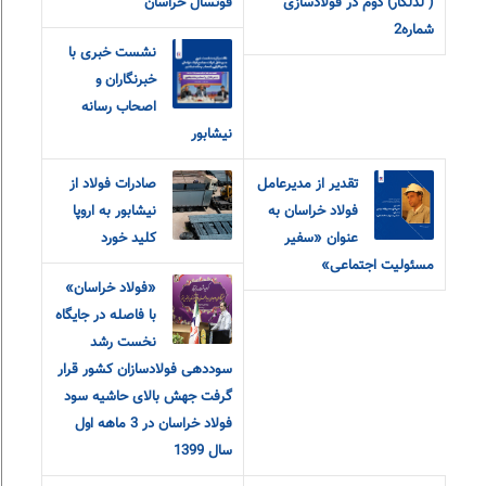
( لدلکار) دوم در فولادسازی
فوتسال خراسان
شماره2
نشست خبری با
خبرنگاران و
اصحاب رسانه
نیشابور
تقدیر از مدیرعامل
صادرات فولاد از
فولاد خراسان به
نیشابور به اروپا
عنوان «سفیر
کلید خورد
مسئولیت اجتماعی»
«فولاد خراسان»
با فاصله در جایگاه
نخست رشد
سوددهی فولادسازان کشور قرار
گرفت جهش بالای حاشیه سود
فولاد خراسان در 3 ماهه اول
سال 1399