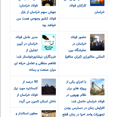
کارکنان فولاد
فولاد خراسان:
خراسان
جهش سهم خراسان از بازار
فولاد کشور وجهه‌ی همت من
خواهد بود
حضور فولاد
مدیر عامل فولاد
خراسان در
خراسان در آیین
نمایشگاه بین
تجلیل از
المللی متالورژی (ایران متافو)
خبرنگاران نیشابورخواستار شد:
تفاهم منطقی و تعامل حرفه ای
میان صنعت و رسانه
با اجرای یکی از
90 درصد از
پروژه های برتر
کنسانتره مورد نیاز
نظام بهپویی در
فولاد خراسان از
فولاد خراسان حاصل شد:
داخل استان تامین می گردد
افزایش زمان در دسترس بودن
معاون استاندار و
تجهیزات واحد احیا در زمان قطع