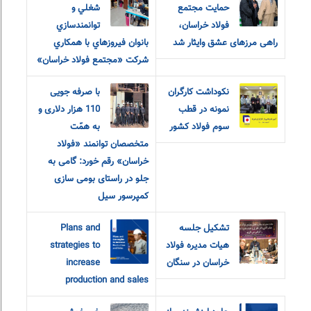
حمایت مجتمع
شغلي و
فولاد خراسان،
توانمندسازي
راهی مرزهای عشق و‌ایثار شد
بانوان فيروزهاي با همکاري
شرکت «مجتمع فولاد خراسان»
نکوداشت کارگران
با صرفه جویی
نمونه در قطب
110 هزار دلاری و
سوم فولاد کشور
به همّت
متخصصان توانمند «فولاد
خراسان» رقم خورد: گامی به
جلو در راستای بومی سازی
کمپرسور سیل
تشکیل جلسه
Plans and
هیات مدیره فولاد
strategies to
خراسان در سنگان
increase
production and sales