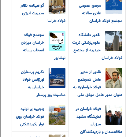
مجمع عمومی
گواهینامه نظام
عادی سالانه
مدیریت انرژی
مجتمع فولاد خراسان
فولاد خراسا
تقدیر دانشگاه
مجتمع فولاد
علوم‌پزشکی تربت
خراسان میزبان
حیدریه از مجتمع
اصحاب رسانه
فولاد خراسان
نیشابور
تقدیر از مدیر
تکریم پرستاران
عامل «مجتمع
اورژانس فولاد
فولاد خراسان» به
خراسان به
عنوان مدیر عامل موفق ملی
مناسبت روز پرستار
فولاد خراسان در
زنجیره ی تولید
نمایشگاه مشهد
فولاد خراسان روی
میزبان
نوار رکوردشکنی
علاقه‌مندان و‌ بازدیدکنندگان