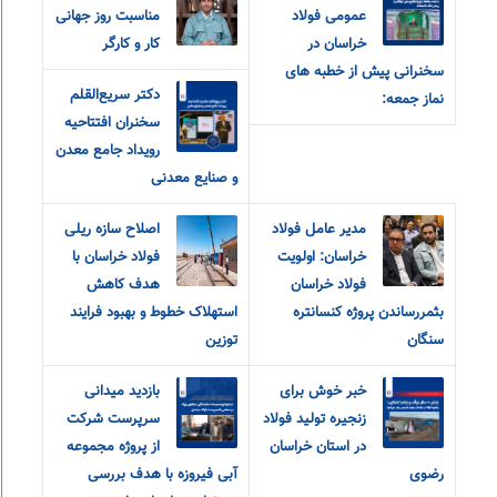
عمومی فولاد
مناسبت روز جهانی
خراسان در
کار و کارگر
سخنرانی پیش از خطبه های
دکتر سریع‌القلم
نماز جمعه:
سخنران افتتاحیه
رویداد جامع معدن
و صنایع معدنی
مدیر عامل فولاد
اصلاح سازه ریلی
خراسان: اولویت
فولاد خراسان با
فولاد خراسان
هدف کاهش
بثمررساندن پروژه کنسانتره
استهلاک خطوط و بهبود فرایند
سنگان
توزین
خبر خوش برای
بازدید میدانی
زنجیره تولید فولاد
سرپرست شرکت
در استان خراسان
از پروژه مجموعه
رضوی
آبی فیروزه با هدف بررسی