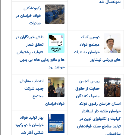
نمونه‌سال شد
رکوردشکنی
فولاد خراسان در
صادرات
دومین کمک
نقش خبرنگاران در
مجتمع فولاد
تحقق شعار
خراسان به هیات
«تولید، پشتیبانی
های ورزشی نیشابور
ها و مانع زدایی ها» بی بدیل
خواهد بود
رییس انجمن
انتصاب معاونان
حمایت از حقوق
جدید شرکت
مصرف کنندگان
مجتمع
استان خراسان رضوی فولاد
فولادخراسان
خراسان طلایه دار استاندار
بهار تولید فولاد
کیفیت و تکنولوژی نوین در
خراسان با‌ دو رکورد
تولید مقاطع سبک فولادهای
شکنی آغاز شد
ساختمانی