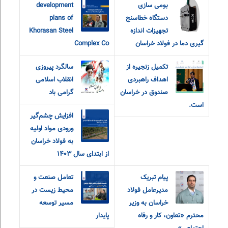
بومی سازی
development
دستگاه خطاسنج
plans of
تجهیزات اندازه
Khorasan Steel
گیری دما در فولاد خراسان
Complex Co
تکمیل زنجیره از
سالگرد پیروزی
اهداف راهبردی
انقلاب اسلامی
صندوق در خراسان
گرامی باد
است.
افزایش چشم‌گیر
ورودی مواد اولیه
به فولاد خراسان
از ابتدای سال ۱۴۰۳
پیام تبریک
تعامل صنعت و
مدیرعامل فولاد
محیط زیست در
خراسان به وزیر
مسیر توسعه
محترم «تعاون، کار و رفاه
پایدار