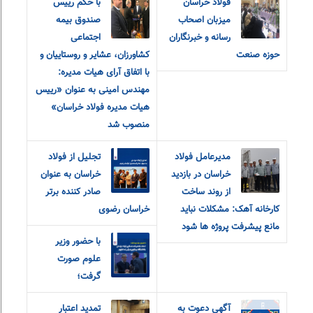
فولاد خراسان
با حکم رییس
میزبان اصحاب
صندوق بیمه
رسانه و خبرنگاران
اجتماعی
حوزه صنعت
کشاورزان، عشایر و روستاییان و
با اتفاق آرای هیات مدیره:
مهندس امینی به عنوان «رییس
هیات مدیره فولاد خراسان»
منصوب شد
مدیرعامل فولاد
تجلیل از فولاد
خراسان در بازدید
خراسان به عنوان
از روند ساخت
صادر کننده برتر
کارخانه آهک: مشکلات نباید
خراسان رضوی
مانع پیشرفت پروژه ها شود
با حضور وزیر
علوم صورت
گرفت؛
آگهی دعوت به
تمدید اعتبار