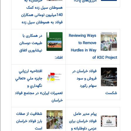
انرژی‌های پاک؛
خراسان» به
هموطنان سیل زده کمک
140میلیون تومانی همکاران
فولاد به هموطنان سیل زده
Reviewing Ways
در همکاری با
to Remove
طبیعت دوستان
Hurdles in Way
نیشابوری اتفاق
of KSC Project
افتاد:
فولاد خراسان در
افتتاحيه ارزيابي
فروش و سود
جايزه ملي «تعالي
سهام رکورد
نگهداري و
شکست
تعميرات ايران» در مجتمع فولاد
خراسان
پیام مدیر عامل
شفافیت از صفات
فولاد خراسان برای
بارز فولاد خراسان
عزمی داوطلبانه و
است