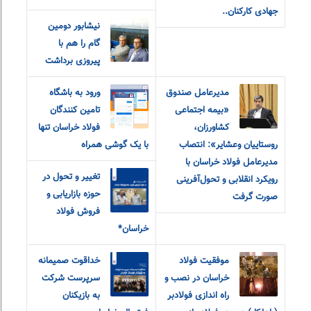
جهادی کارکنان..
نیشابور دومین
گام را هم با
پیروزی برداشت
مدیرعامل صندوق
ورود به باشگاه
«بیمه اجتماعی
تامین کنندگان
کشاورزان،
فولاد خراسان تنها
روستاییان و‌عشایر»: انتصاب
با یک گوشی همراه
مدیرعامل فولاد خراسان با
تغییر و تحول در
رویکرد انقلابی و تحول‌آفرینی
حوزه بازاریابی و
صورت گرفت
فروش فولاد
خراسان*
موفقیت فولاد
خداقوت صمیمانه
خراسان در نصب و
سرپرست شرکت
راه اندازی فولادبر
به بازیکنان