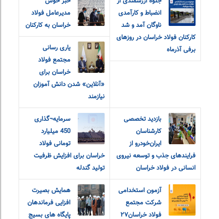
جلوه ارزشمندی از
خبر خوش
انضباط و کارآمدی
مدیرعامل فولاد
ناوگان آمد و شد
خراسان به کارکنان
کارکنان فولاد خراسان در روزهای
یاری رسانی
برفی آذرماه
مجتمع فولاد
خراسان برای
«آنلاین» شدن دانش آموزان
نیازمند
بازدید تخصصی
سرمایه¬گذاری
کارشناسان
450 میلیارد
ایران‌خودرو از
تومانی فولاد
فرایندهای جذب و توسعه نیروی
خراسان برای افزایش ظرفیت
انسانی در فولاد خراسان
تولید گندله
آزمون استخدامی
همایش بصیرت
شرکت مجتمع
افزایی فرماندهان
فولاد خراسان۲۷
پایگاه های بسیج