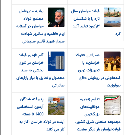
فولاد خراسان سال
بیانیه مدیرعامل
تازه را با شکستن
مجتمع فولاد
۳رکورد تولید آغاز
خراسان در آستانه
کرد
ایام فاطمیه و سالروز شهادت
سردار شهید قاسم سلیمانی
همراهی «فولاد
گام تازه ی فولاد
خراسان» با
خراسان در تنوع
تجهیزات نوین
بخشی به سبد
ضدعفونی در رزمایش دفاع
محصول و تطابق با نیاز بازارهای
بیولوژیک
صادراتی
تداوم زنجیره
پذیرفته شدگان
موفقیت‌های
آزمون استخدامی
بزرگ‌ترین
1400 تا هفته
مجموعه صنعتی شرق کشور،
آینده در فولاد خراسان آغاز به
فولادخراسان بار دیگر صنعت
کار می کنند