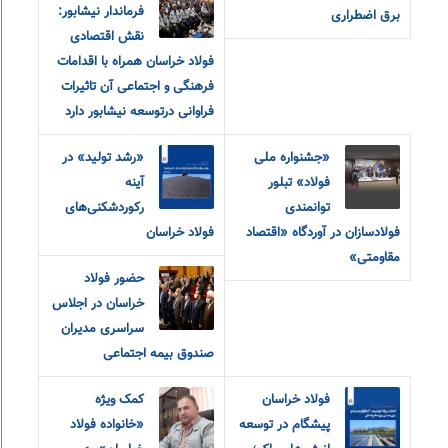
فرماندار نیشابور:
برق اضطراری
نقش اقتصادی
فولاد خراسان همراه با اقدامات
فرهنگی و اجتماعی آن تاثیرات
فراوانی درتوسعه نیشابور دارد
«جشنواره ملی
«رشد تولید» در
فولاد» تبلور
آینه
توانمندی
رکوردشکنی‌های
فولادسازان در آوردگاه «اقتصاد
فولاد خراسان
مقاومتی»
حضور فولاد
خراسان در اجلاس
سراسری مدیران
صندوق بیمه اجتماعی
فولاد خراسان
کمک ویژه
پیشگام در توسعه
«خانواده فولاد