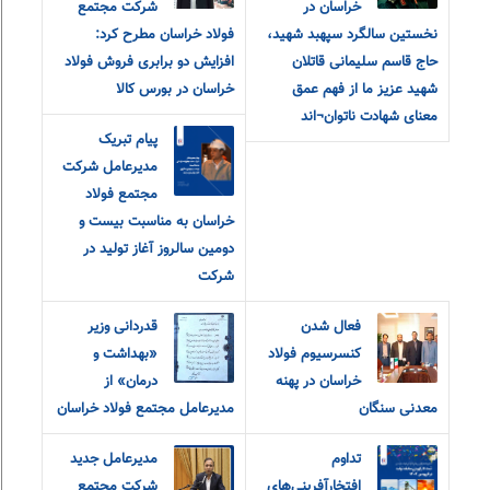
خراسان در
شرکت مجتمع
نخستین سالگرد سپهبد شهید،
فولاد خراسان مطرح کرد:
حاج قاسم سلیمانی قاتلان
افزایش دو برابری فروش فولاد
شهید عزیز ما از فهم عمق
خراسان در بورس کالا
معنای شهادت ناتوان¬اند
پیام تبریک
مدیرعامل شرکت
مجتمع فولاد
خراسان به مناسبت بیست و
دومین سالروز آغاز تولید در
شرکت
فعال شدن
قدردانی وزیر
کنسرسیوم فولاد
«بهداشت و
خراسان در پهنه
درمان» از
معدنی سنگان
مدیرعامل مجتمع فولاد خراسان
تداوم
مدیرعامل جدید
افتخارآفرینی‌های
شرکت مجتمع