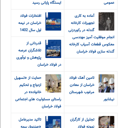
عمومی
ایستگاه پایانی رسید
آماده به کاری
افتخارات فولاد
تجهیزات کارخانه
خراسان در نیمه
گندله در رکوردزنی
اول سال 1402
انجام موفقیت آمیز مهندسی
قدردانی از
معکوس قطعات آسیاب کارخانه
تلاشگران عرصه
گندله سازی فولاد خراسان
پژوهش و نوآوری
در فولاد خراسان
تامین آهک فولاد
حمایت از «تسهیل
خراسان از معادن
ازدواج و تحکیم
مرغوب شهرستان
خانواده» در
نیشابور
راستای مسئولیت های اجتماعی
فولاد خراسان
تجلیل از کارگران
تاکید مدیرعامل
نمونه فولاد
«صندوق بیمه‌