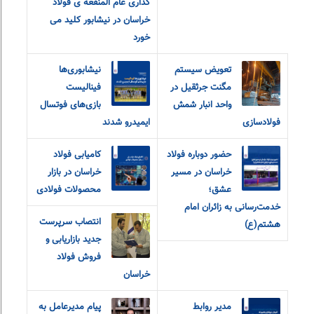
گذاری عام المنفعه ی فولاد
خراسان در نیشابور کلید می
خورد
تعویض سیستم
نیشابوری‌ها
مگنت جرثقیل در
فینالیست
واحد انبار شمش
بازی‌های فوتسال
فولادسازی
ایمیدرو شدند
حضور دوباره فولاد
کامیابی فولاد
خراسان در مسیر
خراسان در بازار
عشق؛
محصولات فولادی
خدمت‌رسانی به زائران امام
انتصاب سرپرست
هشتم(ع)
جدید بازاریابی و
فروش فولاد
خراسان
مدیر روابط
پیام مدیرعامل به