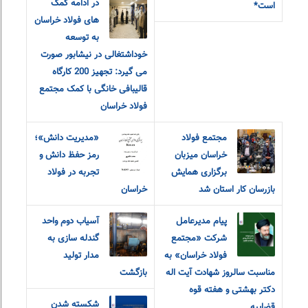
در ادامه کمک
است*
های فولاد خراسان
به توسعه
خوداشتغالی در نیشابور صورت
می گیرد: تجهیز 200 کارگاه
قالیبافی خانگی با کمک مجتمع
فولاد خراسان
مجتمع فولاد
«مديريت دانش»؛
خراسان میزبان
رمز حفظ دانش و
برگزاری همایش
تجربه در فولاد
بازرسان کار استان شد
خراسان
پیام مدیرعامل
آسیاب دوم واحد
شرکت «مجتمع
گندله سازی به
فولاد خراسان» به
مدار تولید
مناسبت سالروز شهادت آیت اله
بازگشت
دکتر بهشتی و هفته قوه
شکسته شدن
قضاییه