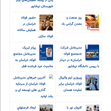
یکی از روابط‌ عمومی‌های برتر
شهرستان نیشابور
روز صنعت و
حضور فولاد
معدن گرامی باد
خراسان در
همایش سالانه
فولاد سازان
مدیرعامل شرکت
پیام تبریک
«مجتمع فولاد
مدیرعامل مجتمع
خراسان» در دیدار
فولاد خراسان به
با رییس دانشگاه نیشابور
مناسبت عید فرخنده فطر
پیروزی تیم والیبال
آخرین خبرهای مدیرعامل
فولاد خراسان برابر
فولاد خراسان از سرمایه
نماینده همدان
گذاری های توسعه ای و
رشد تولید
کاروان نور با
ايجاد فرصتهاي