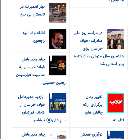
اجتماعی»
بهار تعمیرات در
تابستان بی برق
در مراسم روز ملی
انالله و انا الیه
صادرات؛ فولاد
راجعون
خراسان برای
هفتمین سال متوالی صادرکننده
پیام مدیرعامل
برتر استانی شد
فولاد خراسان به
مناسبت فرارسیدن
اربعین حسینی
تغییر زمان
‎ بازدید مدیرعامل
برگزاری ارائه
فولاد خراسان از
چالش های
«خانه فرزندان
فناورانه
امام‌ علی(ع) نیشابور
نوآوری همکار
پیام مدیرعامل