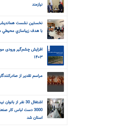
نیازمند
نخستين نشست همانديشي ب
با هدف زيباسازي محيطي م
افزایش چشم‌گیر ورودی مواد
۱۴۰۳
مراسم تقدیر از صادرکنندگا
اشتغال 30 نفر از با
استان شد