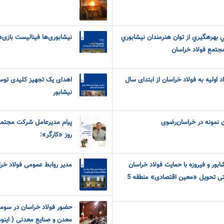
هرهگيري از توان هنرمندان نيشابوري
نیشابوری‌ها فینالیست بازی‌
جتمع فولاد خراسان
 اولیه به فولاد خراسان از ابتدای سال
اهدای یک تجهیز کلیدی توسط
نیشابور
ن نمونه در خراسان‌رضوی
پیام مدیرعامل شرکت مجتمع 
روز «کارگر»:
نوان نیشابور و فیروزه با حمایت فولاد خراسان
مدیر روابط عمومی فولاد خرا
3000 دست لباس کار صنعتی تحویل «معین اقتصادی» منطقه 5
حضور فولاد خراسان در سومی
معدن و صنایع معدنی ( اینوم