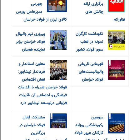
برگزاری ارائه
جهرمی
چالش های
مدیرعامل بورس
فناورانه
کالای ایران از فولاد خراسان
نکوداشت کارگران
پیروزی تیم والیبال
نمونه در قطب
فولاد خراسان برابر
سوم فولاد کشور
نماینده همدان
قهرمانی تاریخی
معاون استاندار و
والیبالیست‌های
فرماندار نیشابور:
فولاد خراسان
نقش اقتصادی
فولاد خراسان همراه با اقدامات
فرهنگی و اجتماعی آن تاثیرات
فراوانی درتوسعه نیشابور دارد
سومین
مشارکت فعال
رکوردشکنی روزانه
فولاد خراسان در
کارکنان غیور فولاد
بزرگترین