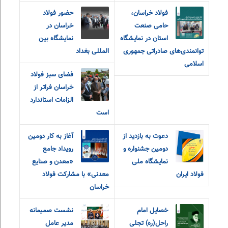
فولاد خراسان،
حضور فولاد
حامی صنعت
خراسان در
استان در نمایشگاه
نمایشگاه بین
توانمندی‌های صادراتی جمهوری
المللی بغداد
اسلامی
فضای سبز فولاد
خراسان فراتر از
الزامات استاندارد
است
دعوت به بازدید از
آغاز به کار دومین
دومین جشنواره و
رویداد جامع
نمایشگاه ملی
«معدن و‌ صنایع
فولاد ایران
معدنی» با مشارکت فولاد
خراسان
خصایل امام
نشست صمیمانه
راحل(ره) تجلی
مدیر عامل