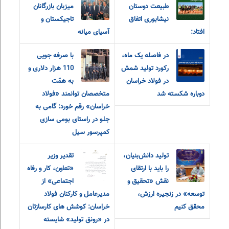
طبیعت دوستان
میزبان بازرگانان
نیشابوری اتفاق
تاجیکستان و
افتاد:
آسیای میانه
در فاصله یک ماه،
با صرفه جویی
رکورد تولید شمش
110 هزار دلاری و
در فولاد خراسان
به همّت
دوباره شکسته شد
متخصصان توانمند «فولاد
خراسان» رقم خورد: گامی به
جلو در راستای بومی سازی
کمپرسور سیل
تولید دانش‌بنیان،
تقدیر وزیر
را باید با ارتقای
«تعاون، کار و رفاه
نقش «تحقیق و‌
اجتماعی» از
توسعه» در زنجیره ارزش،
مدیرعامل و کارکنان فولاد
محقق کنیم
خراسان: کوشش های کارسازتان
در «رونق تولید» شایسته