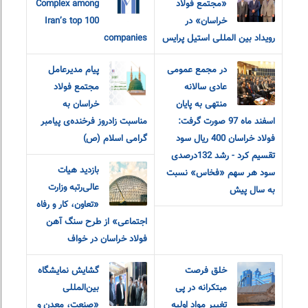
«مجتمع فولاد
Complex among
خراسان» در
Iran’s top 100
رویداد بین المللی استیل پرایس
companies
در مجمع عمومی
پیام مدیرعامل
عادی سالانه
مجتمع فولاد
منتهی به پایان
خراسان به
اسفند ماه 97 صورت گرفت:
مناسبت زادروز فرخنده‌ی پیامبر
فولاد خراسان 400 ریال سود
گرامی اسلام (ص)
تقسیم کرد - رشد 132درصدی
بازدید هیات
سود هر سهم «فخاس» نسبت
عالی‌رتبه وزارت
به سال پیش
«تعاون، کار و رفاه
اجتماعی» از طرح سنگ آهن
فولاد خراسان در خواف
خلق فرصت
گشایش نمایشگاه
مبتکرانه در پی
بین‌المللی
تغییر مواد اولیه
«صنعت، معدن و