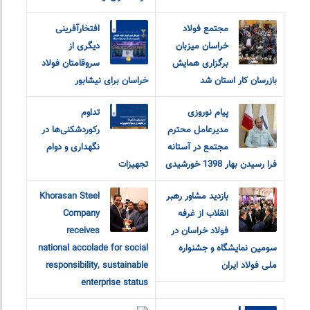
مجتمع فولاد
افتخارآفرینی
خراسان میزبان
دیگری از
برگزاری همایش
سروقامتان فولاد
بازرسان کار استان شد
خراسان برای نیشابور
پیام نوروزی
تداوم
مدیرعامل محترم
رکوردشکنی‌ها در
مجتمع در آستانه
نگهداری و دوام
فرا رسیدن بهار 1398 خورشیدی
تجهیزات
بازدید مشاور رهبر
Khorasan Steel
انقلاب از غرفه
Company
فولاد خراسان در
receives
سومین نمایشگاه و جشنواره
national accolade for social
ملی فولاد ایران
responsibility, sustainable
enterprise status