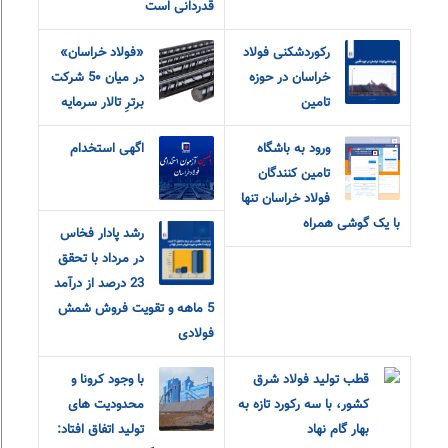
قدردانی است
رکوردشکنی فولاد
«فولاد خراسان»
خراسان در حوزه
در میان 5۰ شرکت
تامین
برترِ تالار سرمایه
ورود به باشگاه
اگهی استخدام
تامین کنندگان
فولاد خراسان تنها
با یک گوشی همراه
رشد پادار فخاس
در مرداد با تحقق
23 درصد از درآمد
5 ماهه و تقویت فروش شمش
فولادی
قطب تولید فولاد شرق
با وجود کرونا و
کشور، با سه رکورد تازه به
محدودیت های
بهار گام نهاد
تولید اتفاق افتاد: