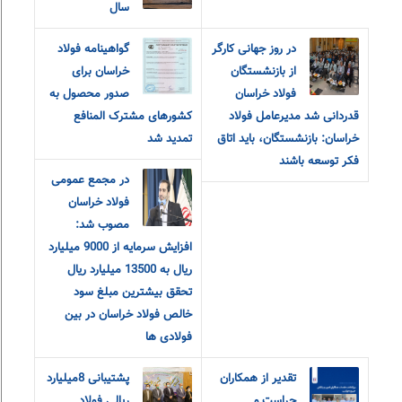
سال
در روز جهانی کارگر
گواهینامه فولاد
از بازنشستگان
خراسان برای
فولاد خراسان
صدور محصول به
قدردانی شد مدیرعامل فولاد
کشورهای مشترک المنافع
خراسان: بازنشستگان، باید اتاق
تمدید شد
فکر توسعه باشند
در مجمع عمومی
فولاد خراسان
مصوب شد:
افزایش سرمایه از 9000 میلیارد
ریال به 13500 میلیارد ریال
تحقق بیشترین مبلغ سود
خالص فولاد خراسان در بین
فولادی ها
تقدیر از همکاران
پشتیبانی 8میلیارد
حراست و
ریالی فولاد