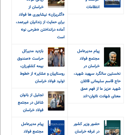
انتظامات
خراسان از
«گلریزان» نیشابوری ها فولاد
برای حمایت از زندانیان غیرعمد،
آماده درانداختن «طرحی نو»
است
پیام مدیرعامل
بازدید مدیرکل
مجتمع فولاد
حراست «صندوق
خراسان در
بیمه کشاورزان،
نخستین سالگرد سپهبد شهید،
روستاییان و عشایر» از خطوط
حاج قاسم سلیمانی قاتلان
تولید فولاد خراسان
شهید عزیز ما از فهم عمق
تجلیل از بانوان
معنای شهادت ناتوان¬اند
شاغل در مجتمع
فولاد خراسان
حضور وزیر کشور
پیام مدیرعامل
در غرفه خراسان
مجتمع فولاد