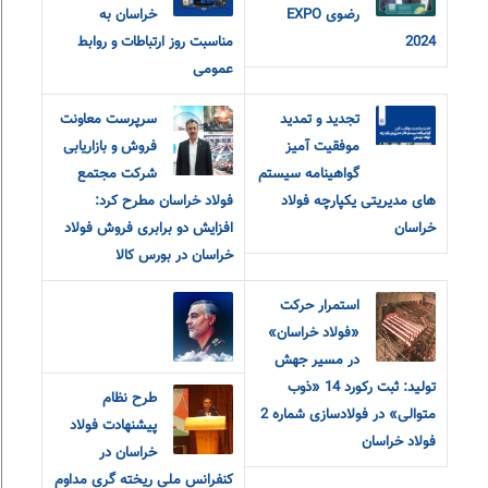
رضوی EXPO
خراسان به
2024
مناسبت روز ارتباطات و روابط
عمومی
تجدید و تمدید
سرپرست معاونت
موفقیت آمیز
فروش و بازاریابی
گواهینامه سیستم
شرکت مجتمع
های مدیریتی یکپارچه فولاد
فولاد خراسان مطرح کرد:
خراسان
افزایش دو برابری فروش فولاد
خراسان در بورس کالا
استمرار حرکت
«فولاد خراسان»
در مسیر جهش
تولید: ثبت رکورد 14 «ذوب
طرح نظام
متوالی» در فولادسازی شماره 2
پیشنهادت فولاد
فولاد خراسان
خراسان در
کنفرانس ملی ریخته گری مداوم