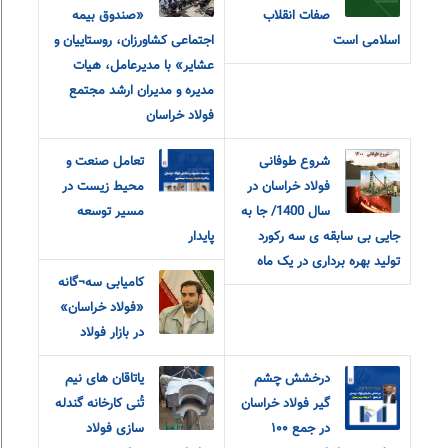
صفات انقلاب
«صندوق بیمه
اسلامی است
اجتماعی کشاورزان، روستاییان و
عشایر» با مدیرعامل، هیات
مدیره و مدیران ارشد مجتمع
فولاد خراسان
شروع طوفانی
تعامل صنعت و
فولاد خراسان در
محیط زیست در
سال 1400/ جا به
مسیر توسعه
جایی بی سابقه ی سه رکورد
پایدار
تولید بهره برداری در یک ماه
کامیابی سه¬گانه
«فولاد خراسان»
در بازار فولاد
درخشش چشم
یاتاقان های نیم
گیر فولاد خراسان
تُنی کارخانه گندله
در جمع ۱۰۰
سازی فولاد