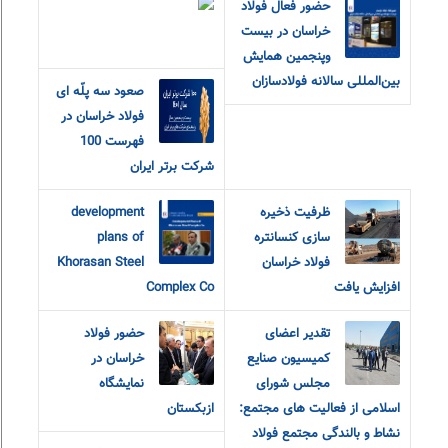
حضور فعال فولاد
خراسان در بیست
و‌پنجمین همایش
بین‌المللی سالانه فولادسازان
صعود سه پلّه ای
فولاد خراسان در
فهرست 100
شرکت برتر ایران
ظرفیت ذخیره
development
سازی کنسانتره
plans of
فولاد خراسان
Khorasan Steel
افزایش یافت
Complex Co
تقدیر اعضای
حضور فولاد
کمیسیون صنایع
خراسان در
مجلس شورای
نمایشگاه
اسلامی از فعالیت های مجتمع:
ازبکستان
نشاط و بالندگی مجتمع فولاد