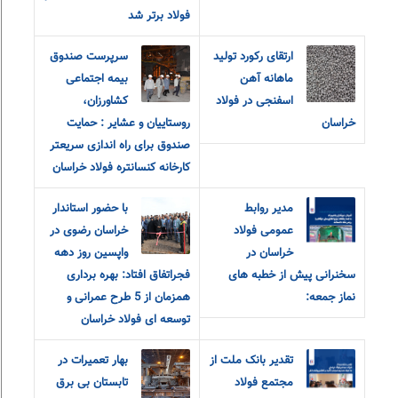
فولاد برتر شد
ارتقای رکورد تولید
سرپرست صندوق
ماهانه آهن
بیمه اجتماعی
اسفنجی در فولاد
کشاورزان،
خراسان
روستاییان و عشایر : حمایت
صندوق برای راه اندازی سریعتر
کارخانه کنسانتره فولاد خراسان
مدیر روابط
با حضور استاندار
عمومی فولاد
خراسان رضوی در
خراسان در
واپسین روز دهه
سخنرانی پیش از خطبه های
فجراتفاق افتاد: بهره برداری
نماز جمعه:
همزمان از 5 طرح عمرانی و
توسعه ای فولاد خراسان
تقدیر بانک ملت از
بهار تعمیرات در
مجتمع فولاد
تابستان بی برق