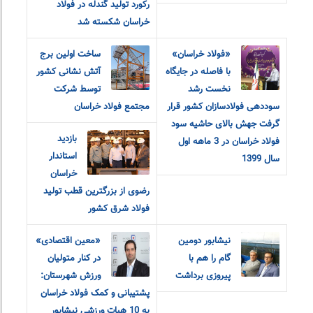
رکورد تولید گندله در فولاد
خراسان شکسته شد
«فولاد خراسان»
ساخت اولین برج
با فاصله در جایگاه
آتش نشانی کشور
نخست رشد
توسط شرکت
سوددهی فولادسازان کشور قرار
مجتمع فولاد خراسان
گرفت جهش بالای حاشیه سود
بازدید
فولاد خراسان در 3 ماهه اول
استاندار
سال 1399
خراسان
رضوی از بزرگترین قطب تولید
فولاد شرق کشور
نیشابور دومین
«معین اقتصادی»
گام را هم با
در کنار متولیان
پیروزی برداشت
ورزش شهرستان:
پشتیبانی و کمک فولاد خراسان
به 10 هیات ورزشی نیشابور