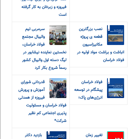
فیروزه و زبرخان به کار گرفته
است
نصب بزرگترین
سرمربی تیم
قطعه ی پروژه
والیبال مجتمع
مکانیزاسیون
فولاد خراسان،
انباشت و براشت مواد اولیه در
نخستین نماینده نیشابور در
فولاد خراسان
لیگ دسته اول والیبال کشور
رسماً شروع بکار کرد
فولاد خراسان
قدردانی شورای
پیشگام در توسعه
آموزش و‌ پرورش
انرژی‌های پاک؛
فیروزه از همدلی
فولاد خراسان و مسئولیت
پذیری اجتماعی کم نظیر
شرکت*
تغییر زمان
بازدید دکتر