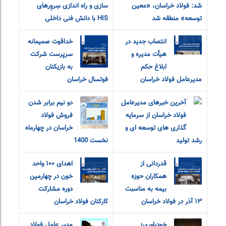
شد: فولاد خراسان، «معین
سازی و راه اندازی سِروِرهای
توسعه» منطقه شد
HIS با دانش فنی داخلی
انتصاب جدید در
خداقوت صمیمانه
هیأت مدیره و
سرپرست شرکت
ابلاغ حکم
به بازیکنان
مدیرعامل فولاد خراسان
فوتسال خراسان
آخرین خبرهای مدیرعامل
دو نیم برابر شدن
فولاد خراسان از سرمایه
فروش فولاد
گذاری های توسعه ای و
خراسان در چهارماه
رشد تولید
نخست 1400
قدردانی از
اهدای ۱۰۰ واحد
همکاران حوزه
خون در چهارمین
بیمه به مناسبت
دوره مشارکت
۱۳ آذر در فولاد خراسان
کارکنان فولاد خراسان
خودباوری؛
مدیر عامل فولاد