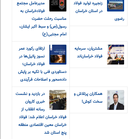
زنجیره تولید فولاد
مدیرعامل مجتمع
در استان خراسان
فولاد‌خراسان به
رضوی
مناسبت رحلت حضرت
رسول(ص) و سبط اکبر ایشان،
امام مجتبی(ع)
مشتریان، سرمایه
ارتقای رکورد عمر
فولاد خراسان‌اند
نسوز پاتیل‌ها در
فولاد خراسان؛
دستاوردی فنی با تکیه بر پایش
داده‌محور و اصلاحات فرآیندی
همکاران پرتلاش و
در بازدید و نشست
سخت کوش!
خبری کاروان
رسانه انقلاب از
فولاد خراسان اعلام شد: فولاد
خراسان معین اقتصادی منطقه
پنج استان شد