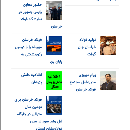
حضور معاون
رئیس جمهور در
نمایشگاه فولاد
خراسان
تولید فولاد
فولاد خراسان
خراسان جان
مهرماه را با دومین
گرفت
رکوردشکنی به
پایان برد
پیام نوروزی
اطلاعیه دانش
مدیرعامل مجتمع
پژوهان
فولاد خراسان
فولاد خراسان برای
دومین سال
متوالی در جایگاه
اول رشد سود در میان
فولادسازان ایستاد