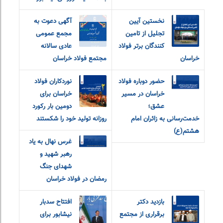
نخستین آیین
آگهی دعوت به
تجلیل از تامین
مجمع عمومی
کنندگان برتر فولاد
عادی سالانه
خراسان
مجتمع فولاد خراسان
حضور دوباره فولاد
نوردکاران فولاد
خراسان در مسیر
خراسان برای
عشق؛
دومین بار رکورد
خدمت‌رسانی به زائران امام
روزانه تولید خود را شکستند
هشتم(ع)
غرس نهال به یاد
رهبر شهید و
شهدای جنگ
رمضان در فولاد خراسان
بازدید دکتر
افتتاح سدبار
برقراری از مجتمع
نیشابور برای