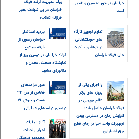
پیام مدیریت ارشد فولاد
خراسان در خور تحسین و تقدیر
خراسان در پی شهادت رهبر
است
فرزانه انقلاب،
تداوم تجهیز کارگاه
بازدید استاندار
های خوداشتغالی
خراسان رضوی از
در نیشابور با کمک
غرفه مجتمع
های فولاد خراسان
فولاد خراسان در دومین روز از
نمایشگاه صنعت، معدن و
متالورژی مشهد
با اجرای یکی از
عبور درآمدهای
پروژه های برتر
فخاس از مرز ۳۲
نظام بهپویی در
همت و جهش ۲۱
فولاد خراسان حاصل شد:
درصدی درآمدهای عملیاتی
افزایش زمان در دسترس بودن
آغاز عملیات
تجهیزات واحد احیا در زمان قطع
اجرایی احداث
برق اضطراری
مجموعه فرهنگی