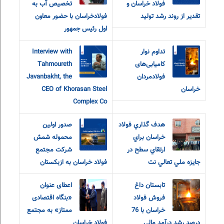
فولاد خراسان و
تخصیص آب به
تقدیر از روند رشد تولید
فولادخراسان با حضور معاون
اول رئیس جمهور
تداوم نوار
Interview with
کامیابی‌های
Tahmoureth
فولادمردان
Javanbakht, the
خراسان
CEO of Khorasan Steel
Complex Co
هدف گذاري فولاد
صدور اولین
خراسان براي
محموله شمش
شرکت مجتمع
جايزه ملي تعالي نت
فولاد خراسان به ازبکستان
تابستان داغ
اعطای عنوان
فروش فولاد
«بنگاه اقتصادی
خراسان با 76
ممتاز» به مجتمع
درصد رشد درآمد مالی
فولاد خراسان