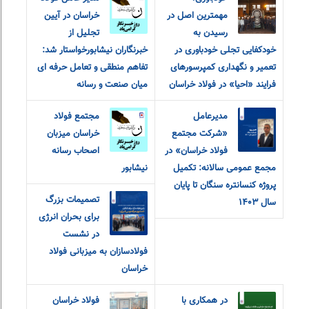
مهمترین اصل در
خراسان در آیین
رسیدن به
تجلیل از
خودکفایی تجلی خودباوری در
خبرنگاران نیشابورخواستار شد:
تعمیر و نگهداری کمپرسورهای
تفاهم منطقی و تعامل حرفه ای
فرایند «احیا» در فولاد خراسان
میان صنعت و رسانه
مدیرعامل
مجتمع فولاد
«شرکت مجتمع
خراسان میزبان
فولاد خراسان» در
اصحاب رسانه
مجمع عمومی سالانه: تکمیل
نیشابور
پروژه کنسانتره سنگان تا پایان
تصمیمات بزرگ
سال ۱۴۰۳
برای بحران انرژی
در نشست
فولادسازان به میزبانی فولاد
خراسان
در همکاری با
فولاد خراسان