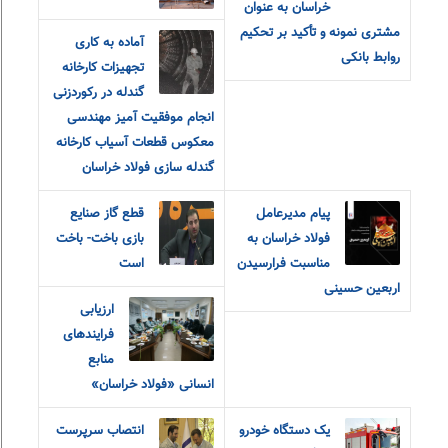
خراسان به عنوان
مشتری نمونه و تأکید بر تحکیم
آماده به کاری
روابط بانکی
تجهیزات کارخانه
گندله در رکوردزنی
انجام موفقیت آمیز مهندسی
معکوس قطعات آسیاب کارخانه
گندله سازی فولاد خراسان
پیام مدیرعامل
قطع گاز صنایع
فولاد خراسان به
بازی باخت- باخت
مناسبت فرارسیدن
است
اربعین حسینی
ارزیابی
فرایندهای
منابع
انسانی «فولاد خراسان»
یک دستگاه خودرو
انتصاب سرپرست