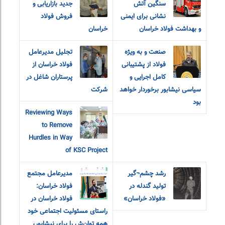
سنگین آتش
جدید بازاریابی و
نشانی برای ایمنی
فروش فولاد
و بهداشت فولاد خراسان
خراسان
صنعت و به ویژه
تجلیل مدیرعامل
فولاد از پشتیبانی
فولاد خراسان از
کامل اجرایی و
پرستاران شاغل در
سیاسی نیشابور برخوردار خواهد
شرکت
بود
Reviewing Ways
to Remove
Hurdles in Way
of KSC Project
رشد چشم¬گیر
مدیرعامل مجتمع
تولید گندله در
فولاد خراسان:
«فولاد خراسان»
فولاد خراسان در
راستای مسئولیت اجتماعی خود
همه توان‌ش را برای نیشابور،