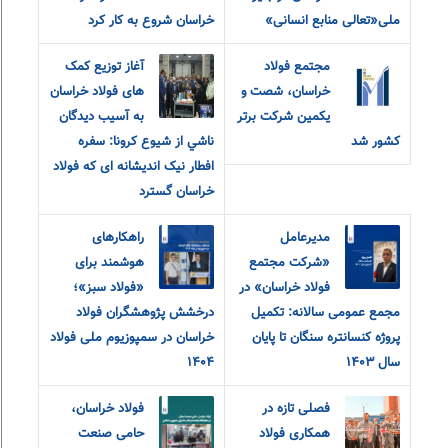
ملی«تعالی منابع انسانی»
خراسان شروع به کار کرد
مجتمع فولاد
آغاز توزیع کمک
خراسان، شصت و
های فولاد خراسان
یکمین شرکت برتر
به آسيب ديدگان
کشور شد
ناشي از شيوع كرونا: سفره
افطار نیک اندیشانه ای که فولاد
خراسان گسترد
مدیرعامل
راهکارهای
«شرکت مجتمع
هوشمند برای
فولاد خراسان» در
«فولاد سبز»؛
مجمع عمومی سالانه: تکمیل
درخشش پژوهشگران فولاد
پروژه کنسانتره سنگان تا پایان
خراسان در سمپوزیوم ملی فولاد
سال ۱۴۰۳
۱۴۰۴
فصلی تازه در
فولاد خراسان،
همکاری فولاد
حامی صنعت