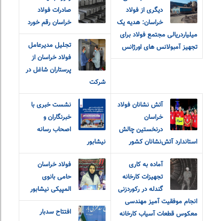
دیگری از فولاد
صادرات فولاد
خراسان: هدیه یک
خراسان رقم خورد
میلیاردریالی مجتمع فولاد برای
تجلیل مدیرعامل
تجهیز آمبولانس های اورژانس
فولاد خراسان از
پرستاران شاغل در
شرکت
آتش نشانان فولاد
نشست خبری با
خراسان
خبرنگاران و
درنخستین چالش
اصحاب رسانه
استاندارد آتش‌نشانان کشور
نیشابور
آماده به کاری
فولاد خراسان
تجهیزات کارخانه
حامی بانوی
گندله در رکوردزنی
المپیکی نیشابور
انجام موفقیت آمیز مهندسی
افتتاح سدبار
معکوس قطعات آسیاب کارخانه