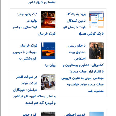
اقتصادی شرق کشور
ورود به باشگاه
ثبت رکورد جدید
تامین کنندگان
تولید در
فولاد خراسان تنها
فولادسازی مجتمع
با یک گوشی همراه
فولاد خراسان
با حکم رییس
فولاد خراسان
صندوق بیمه
مهرماه را با دومین
اجتماعی
رکوردشکنی به
کشاورزان، عشایر و روستاییان و
پایان برد
با اتفاق آرای هیات مدیره:
در ضیافت افطار
مهندس امینی به عنوان «رییس
شرکت فولاد
هیات مدیره فولاد خراسان»
خراسان؛ خبرنگاران
منصوب شد
و اهالی رسانه شهرستان نیشابور
و فیروزه گرد هم آمدند
خدمت اجتماعی
رکورد جدید