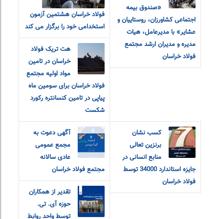
«صندوق بیمه
فولاد خراسان هشتمین آزمون
اجتماعی کشاورزان، روستاییان و
استخدامی خود را برگزار می کند
عشایر» با مدیرعامل، هیات
مدیره و مدیران ارشد مجتمع
هت تریک فولاد
فولاد خراسان
خراسان در تامین
مواد اولیه مجتمع
فولاد خراسان برای سومین ماه
پیاپی در تامین کنسانتره رکورد
شکست
کسب نشان
آگهی دعوت به
برنزین تعالی
مجمع عمومی
منابع انسانی در
عادی سالانه
جایزه استاندارد 34000 توسط
مجتمع فولاد خراسان
فولاد خراسان
تقدیر از همکاران
حوزه آی. تی.
توسط واحد روابط