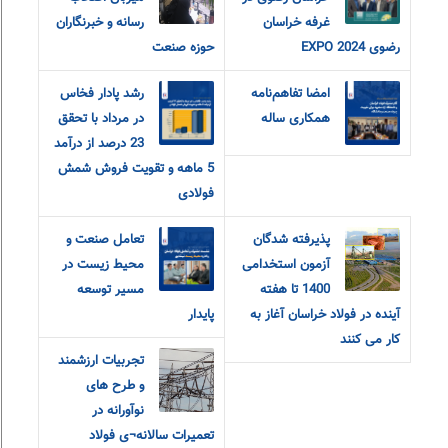
غرفه خراسان
رسانه و خبرنگاران
رضوی EXPO 2024
حوزه صنعت
امضا تفاهم‌نامه
رشد پادار فخاس
همکاری ساله
در مرداد با تحقق
23 درصد از درآمد
5 ماهه و تقویت فروش شمش
فولادی
پذیرفته شدگان
تعامل صنعت و
آزمون استخدامی
محیط زیست در
1400 تا هفته
مسیر توسعه
آینده در فولاد خراسان آغاز به
پایدار
کار می کنند
تجربیات ارزشمند
و طرح های
نوآورانه در
تعمیرات سالانه¬ی فولاد