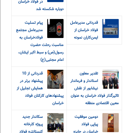
در فولاد خراسان
دوباره شکسته شد
قدردانی مدیرعامل
پیام‌ ‌تسلیت
فولاد خراسان از
مدیرعامل مجتمع
ایمن‌کاران نمونه
فولاد‌خراسان به
مناسبت رحلت حضرت
رسول(ص) و سبط اکبر ایشان،
امام مجتبی(ع)
تقدیر معاون
قدردانی از 10
استاندار و فرماندار
پیشنهاد برتر در
نیشابور از نقش
همایش تجلیل از
تاثیرگذار فولاد خراسان به عنوان
پیشنهادهای کارکنان فولاد
معین اقتصادی منطقه
خراسان
دومین موفقیت
سکاندار جدید
پیاپی فولاد
پروژه کارخانه
خراسان در جایزه
کنستانتره فولاد