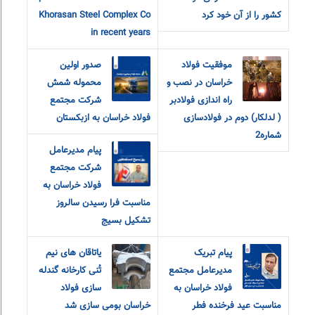
کشور را از آن خود کرد
Khorasan Steel Complex Co
in recent years
موفقیت فولاد
صدور اولین
خراسان در نصب و
محموله شمش
راه اندازی فولادبر
شرکت مجتمع
( لدلکار) دوم در فولادسازی
فولاد خراسان به ازبکستان
شماره2
پیام مدیرعامل
شرکت مجتمع
فولاد خراسان به
مناسبت فرا رسیدن سالروز
تشکیل بسیج
پیام تبریک
یاتاقان های نیم
مدیرعامل مجتمع
تُنی کارخانه گندله
فولاد خراسان به
سازی فولاد
مناسبت عید فرخنده فطر
خراسان بومی سازی شد