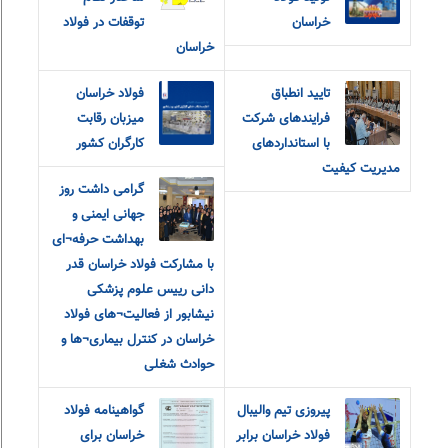
خراسان
توقفات در فولاد
خراسان
تایید انطباق
فولاد خراسان
فرایندهای شرکت
میزبان رقابت
با استانداردهای
کارگران کشور
مدیریت کیفیت
گرامی داشت روز
جهانی ایمنی و
بهداشت حرفه¬ای
با مشارکت فولاد خراسان قدر
دانی رییس علوم پزشکی
نیشابور از فعالیت¬های فولاد
خراسان در کنترل بیماری¬ها و
حوادث شغلی
پیروزی تیم والیبال
گواهینامه فولاد
فولاد خراسان برابر
خراسان برای