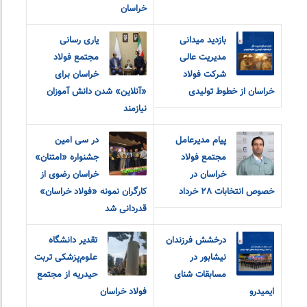
خراسان
بازدید میدانی
یاری رسانی
مدیریت عالی
مجتمع فولاد
شرکت فولاد
خراسان برای
خراسان از خطوط تولیدی
«آنلاین» شدن دانش آموزان
نیازمند
پیام مدیرعامل
در سی امین
مجتمع فولاد
جشنواره «امتنان»
خراسان در
خراسان رضوی از
خصوص انتخابات ٢٨ خرداد
کارگران نمونه «فولاد خراسان»
قدردانی شد
درخشش فرزندان
تقدیر دانشگاه
نیشابور در
علوم‌پزشکی تربت
مسابقات شنای
حیدریه از مجتمع
ایمیدرو
فولاد خراسان