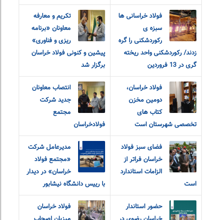
فولاد خراسانی ها
تکریم و معارفه
سبزه ی
معاونان «برنامه
رکوردشکنی را گره
ریزی و فناوری»
زدند/ رکوردشکنی واحد ریخته
پیشین و کنونی فولاد خراسان
گری در 13 فروردین
برگزار شد
فولاد خراسان،
انتصاب معاونان
دومین مخزن
جدید شرکت
کتاب های
مجتمع
تخصصی شهرستان است
فولادخراسان
فضای سبز فولاد
مدیرعامل شرکت
خراسان فراتر از
«مجتمع فولاد
الزامات استاندارد
خراسان» در دیدار
است
با رییس دانشگاه نیشابور
حضور استاندار
فولاد خراسان
خراسان رضوی در
میزبان اصحاب