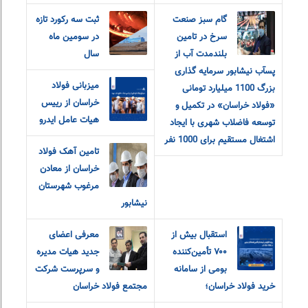
گام سبز صنعت
ثبت سه رکورد تازه
سرخ در تامین
در سومین ماه
بلندمدت آب از
سال
پسآب نیشابور سرمایه گذاری
میزبانی فولاد
بزرگ 1100 میلیارد تومانی
خراسان از رییس
«فولاد خراسان» در تکمیل و
هیات عامل ایدرو
توسعه فاضلاب شهری با ایجاد
اشتغال مستقیم برای 1000 نفر
تامین آهک فولاد
خراسان از معادن
مرغوب شهرستان
نیشابور
استقبال بیش از
معرفی اعضای
۷۰۰ تأمین‌کننده
جدید هیات مدیره
بومی از سامانه
و سرپرست شرکت
خرید فولاد خراسان؛
مجتمع فولاد خراسان