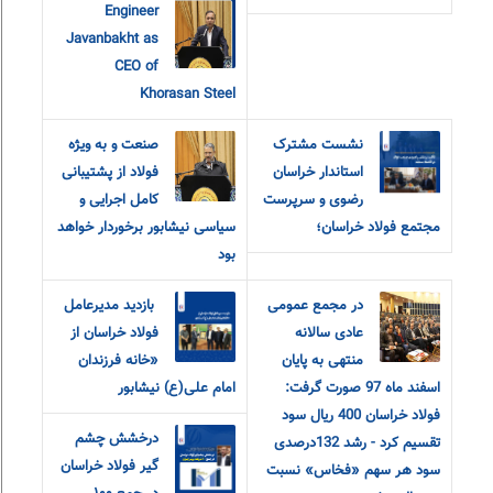
Engineer
Javanbakht as
CEO of
Khorasan Steel
نشست مشترک
صنعت و به ویژه
استاندار خراسان
فولاد از پشتیبانی
رضوی و سرپرست
کامل اجرایی و
مجتمع فولاد خراسان؛
سیاسی نیشابور برخوردار خواهد
بود
در مجمع عمومی
‎ بازدید مدیرعامل
عادی سالانه
فولاد خراسان از
منتهی به پایان
«خانه فرزندان
اسفند ماه 97 صورت گرفت:
امام‌ علی(ع) نیشابور
فولاد خراسان 400 ریال سود
درخشش چشم
تقسیم کرد - رشد 132درصدی
گیر فولاد خراسان
سود هر سهم «فخاس» نسبت