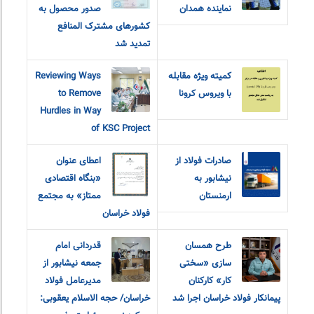
نماینده همدان
صدور محصول به
کشورهای مشترک المنافع
تمدید شد
کمیته ویژه مقابله
Reviewing Ways
با ویروس کرونا
to Remove
Hurdles in Way
of KSC Project
صادرات فولاد از
اعطای عنوان
نیشابور به
«بنگاه اقتصادی
ارمنستان
ممتاز» به مجتمع
فولاد خراسان
طرح همسان
قدردانی امام
سازی «سختی
جمعه نیشابور از
کار» کارکنان
مدیرعامل فولاد
پیمانکار فولاد خراسان اجرا شد
خراسان/ حجه الاسلام یعقوبی: