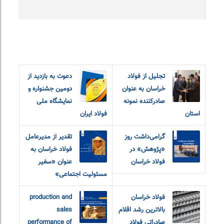
تجلیل از فولاد
دعوت به بازدید از
خراسان به عنوان
دومین جشنواره و
صادرکننده نمونه
نمایشگاه ملی
استان
فولاد ایران
گرامی‌داشت روز
تقدیر از مدیرعامل
«پژوهش» در
فولاد خراسان به
فولاد خراسان
عنوان «سفیر
مسئولیت اجتماعی»
فولاد خراسان
production and
بالاترین رشد اقلام
sales
صادراتی فولاد
performance of