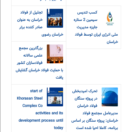
کسب تندیس
تجلیل از فولاد
سیمین 2 ستاره
خراسان به عنوان
جایزه مدیریت
صادر کننده برتر
ملی انرژی ایران توسط فولاد
خراسان رضوی
خراسان
بزرگترین مجمع
علمی سالانه
فولادسازان کشور
با حمایت فولاد خراسان گشایش
یافت
تحرک امیدبخش
start of
در پروژه سنگان
Khorasan Steel
فولاد خراسان
Complex Co
مدیرعامل مجتمع فولاد
activities and its
خراسان: پروژه سنگان بر اساس
development process until
برنامه، کاملا احیا شده است
today