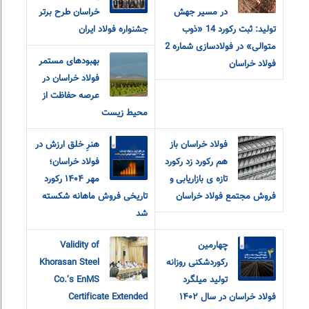
در مسیر جهش
خراسان طرح برتر
تولید: ثبت رکورد 14 «ذوب
جشنواره فولاد ایران
متوالی» در فولادسازی شماره 2
بهبودهای مستمر
فولاد خراسان
فولاد خراسان در
عرصه حفاظت از
محیط زیست
فولاد خراسان باز
هنرِ خلق ارزش در
هم رکورد زد رکورد
فولاد خراسان؛
تازه ی بازاریابی و
مهر ۱۴۰۴ رکورد
فروش مجتمع فولاد خراسان
تاریخی فروش ماهانه شکسته
شد
چهارمین
Validity of
رکوردشکنی روزانه
Khorasan Steel
تولید میلگرد
Co.’s EnMS
فولاد خراسان در سال ۱۴۰۲
Certificate Extended