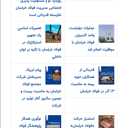
رویکرد نو و مسئولیت پذیری
اجتماعی مدیریت فولاد خراسان
شایسته قدردانی است
عملیات دیفراست
تعميرات اساسي
واحد اکسیژن
يک تجهيز
فولاد خراسان با
استراتژيک در
موفقیت انجام شد
فولاد خراسان با تکيه بر توان
داخلي
قدردانی از
پیام تبریک
همکاران حوزه
مدیرعامل شرکت
بیمه به مناسبت
مجتمع فولاد
۱۳ آذر در فولاد خراسان
خراسان به مناسبت بیست و
دومین سالروز آغاز تولید در
شرکت
استمرار حرکت
نوآوری همکار
«فولاد خراسان»
پژوهشگر فولاد