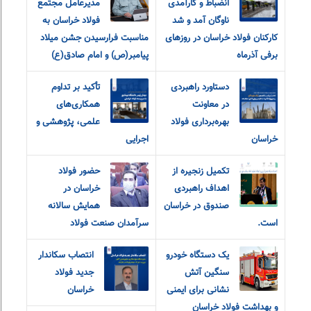
انضباط و کارآمدی
مدیرعامل مجتمع
ناوگان آمد و شد
فولاد خراسان به
کارکنان فولاد خراسان در روزهای
مناسبت فرارسیدن جشن میلاد
برفی آذرماه
پیامبر(ص) و امام صادق(ع)
دستاورد راهبردی
تأکید بر تداوم
در معاونت
همکاری‌های
بهره‌برداری فولاد
علمی، پژوهشی و
خراسان
اجرایی
تکمیل زنجیره از
حضور فولاد
اهداف راهبردی
خراسان در
صندوق در خراسان
همایش سالانه
است.
سرآمدان صنعت فولاد
یک دستگاه خودرو
انتصاب سکاندار
سنگین آتش
جدید فولاد
نشانی برای ایمنی
خراسان
و بهداشت فولاد خراسان