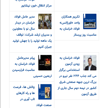
مرکز انتقال خون نیشابور
تکریم همکاران
مدير عامل فولاد
واحد «اورژانس»
خراسان در ديدار
فولاد خراسان به
سال نو با معاونين
مناسبت روز پرستار
و مديران ارشد شرکت: توقف
یک ماهه تولید را با جهش تولید
جبران کنیم
فولاد خراسان به
پیام مدیرعامل
زودی آزمون
فولاد خراسان به
استخدامی برگزار
مناسبت فرارسیدن
می کند جذب ٢۴۴ نفر نیرو در
اربعین حسینی
بزرگ ترین جبهه صنعتی شرق
چالش ها، فرصت
کشور در نیمه دوم سال جاری از
ها و راه کارهای
طریق آزمون
تاب آوری در
صنعت فولاد