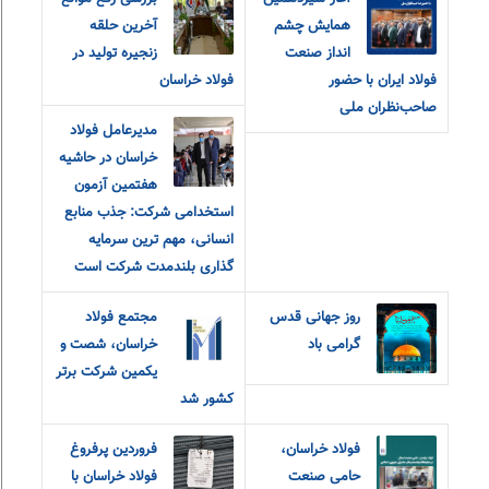
همایش چشم
آخرین حلقه
انداز صنعت
زنجیره تولید در
فولاد ایران با حضور
فولاد خراسان
صاحب‌نظران ملی
مدیرعامل فولاد
خراسان در حاشیه
هفتمین آزمون
استخدامی شرکت: جذب منابع
انسانی، مهم ترین سرمایه
گذاری بلندمدت شرکت است
روز جهانی قدس
مجتمع فولاد
گرامی باد
خراسان، شصت و
یکمین شرکت برتر
کشور شد
فولاد خراسان،
فروردین پرفروغ
حامی صنعت
فولاد خراسان با