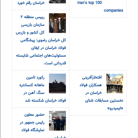
Iran’s top 100
خراسان رقم خورد
companies
رییس منطقه ٢
سازمان بازرسی
کل کشور و بازرس
کل خراسان رضوی: پیشگامی
فولاد خراسان در ایفای
مسئولیت‌های اجتماعی شایسته
قدردانی است.
افتخارآفرینی
رکورد تامین
همکاران فولاد
ماهانه کنسانتره
خراسان در
سنگ آهن در
نخستین مسابقات شنای
فولاد خراسان شکسته شد
«ایمیدرو»
حضور معاون
رئیس جمهور در
نمایشگاه فولاد