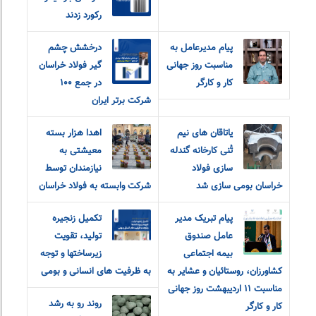
رکورد زدند
پیام مدیرعامل به
درخشش چشم
مناسبت روز جهانی
گیر فولاد خراسان
کار و کارگر
در جمع ۱۰۰
شرکت برتر ایران
یاتاقان های نیم
اهدا هزار بسته
تُنی کارخانه گندله
معیشتی به
سازی فولاد
نیازمندان توسط
خراسان بومی سازی شد
شرکت وابسته به فولاد خراسان
پیام تبریک مدیر
تکمیل زنجیره
عامل صندوق
تولید، تقویت
بیمه اجتماعی
زیرساختها و توجه
کشاورزان، روستائیان و عشایر به
به ظرفیت های انسانی و بومی
مناسبت ۱۱ اردیبهشت روز جهانی
روند رو به رشد
کار و کارگر