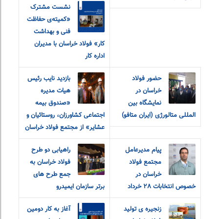
نشست مشترک
«کمیته‌ی حفاظت
فنی و بهداشت
کار» فولاد خراسان با مدیران
اداره کار
حضور فولاد
بازدید نایب رئیس
خراسان در
هیات مدیره
نمایشگاه بین
«صندوق بیمه
المللی متالورژی (ایران متافو)
اجتماعی کشاورزان، روستائیان و
عشایر» از مجتمع فولاد خراسان
پیام مدیرعامل
راهیابی دو طرح
مجتمع فولاد
فولاد خراسان به
خراسان در
جمع طرح های
خصوص انتخابات ٢٨ خرداد
برتر سازمان ایمیدرو
زنجیره ی تولید
آغاز به کار دومین