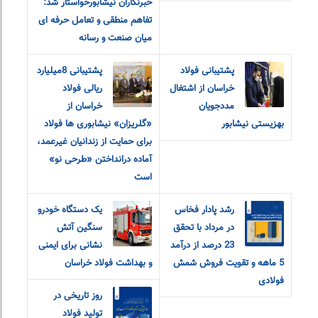
خبرنگاران نیشابورخواستار شد:
تفاهم منطقی و تعامل حرفه ای
میان صنعت و رسانه
پشتیبانی فولاد
پشتیبانی 8میلیارد
خراسان از اشتغال
ریالی فولاد
مددجویان
خراسان از
بهزیستی نیشابور
«گلریزان» نیشابوری ها فولاد
برای حمایت از زندانیان غیرعمد،
آماده درانداختن «طرحی نو»
است
رشد پادار فخاس
یک دستگاه خودرو
در مرداد با تحقق
سنگین آتش
23 درصد از درآمد
نشانی برای ایمنی
5 ماهه و تقویت فروش شمش
و بهداشت فولاد خراسان
فولادی
روز تاریخی در
تولید فولاد