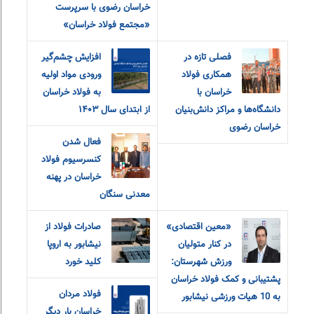
خراسان رضوی با سرپرست
«مجتمع فولاد خراسان»
فصلی تازه در
افزایش چشم‌گیر
همکاری فولاد
ورودی مواد اولیه
خراسان با
به فولاد خراسان
دانشگاه‌ها و مراکز دانش‌بنیان
از ابتدای سال ۱۴۰۳
خراسان رضوی
فعال شدن
کنسرسیوم فولاد
خراسان در پهنه
معدنی سنگان
«معین اقتصادی»
صادرات فولاد از
در کنار متولیان
نیشابور به اروپا
ورزش شهرستان:
کلید خورد
پشتیبانی و کمک فولاد خراسان
فولاد مردان
به 10 هیات ورزشی نیشابور
خراسان بار دیگر