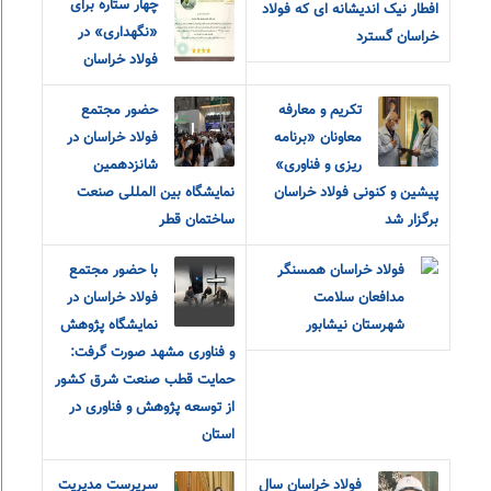
چهار ستاره برای
افطار نیک اندیشانه ای که فولاد
«نگهداری» در
خراسان گسترد
فولاد خراسان
تکریم و معارفه
حضور مجتمع
معاونان «برنامه
فولاد خراسان در
ریزی و فناوری»
شانزدهمین
پیشین و کنونی فولاد خراسان
نمایشگاه بین المللی صنعت
برگزار شد
ساختمان قطر
فولاد خراسان همسنگر
با حضور مجتمع
مدافعان سلامت
فولاد خراسان در
شهرستان نیشابور
نمایشگاه پژوهش
و فناوری مشهد صورت گرفت:
حمایت قطب صنعت شرق کشور
از توسعه پژوهش و فناوری در
استان
فولاد خراسان سال
سرپرست مدیریت