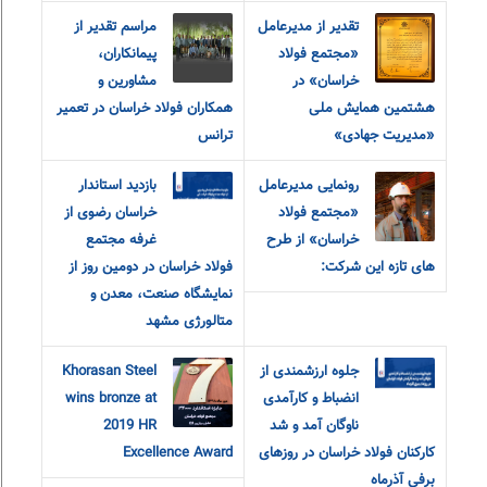
تقدیر از مدیرعامل
مراسم تقدیر از
«مجتمع فولاد
پیمانکاران،
خراسان» در
مشاورین و
هشتمین همایش ملی
همکاران فولاد خراسان در تعمیر
«مدیریت جهادی»
ترانس
رونمایی مدیرعامل
بازدید استاندار
«مجتمع فولاد
خراسان رضوی از
خراسان» از طرح
غرفه مجتمع
های تازه این شرکت:
فولاد خراسان در دومین روز از
نمایشگاه صنعت، معدن و
متالورژی مشهد
جلوه ارزشمندی از
Khorasan Steel
انضباط و کارآمدی
wins bronze at
ناوگان آمد و شد
2019 HR
کارکنان فولاد خراسان در روزهای
Excellence Award
برفی آذرماه