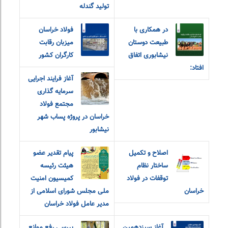
تولید گندله
در همکاری با
فولاد خراسان
طبیعت دوستان
میزبان رقابت
نیشابوری اتفاق
کارگران کشور
افتاد:
آغاز فرایند اجرایی
سرمایه گذاری
مجتمع فولاد
خراسان در پروژه پساب شهر
نیشابور
اصلاح و تکمیل
پیام تقدیر عضو
ساختار نظام
هیئت رئیسه
توقفات در فولاد
کمیسیون امنیت
خراسان
ملی مجلس شورای اسلامی از
مدیر عامل فولاد خراسان
آغاز سیزدهمین
بررسی رفع موانع