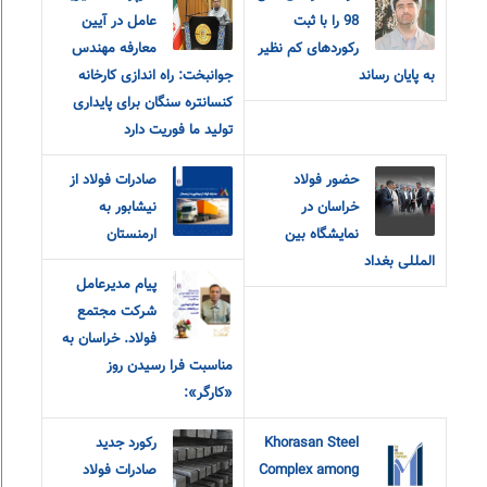
98 را با ثبت
عامل در آیین
رکوردهای کم نظیر
معارفه مهندس
به پایان رساند
جوانبخت: راه اندازی کارخانه
کنسانتره سنگان برای پایداری
تولید ما فوریت دارد
حضور فولاد
صادرات فولاد از
خراسان در
نیشابور به
نمایشگاه بین
ارمنستان
المللی بغداد
پیام مدیرعامل
شرکت مجتمع
فولاد. خراسان به
مناسبت فرا رسیدن روز
«کارگر»:
Khorasan Steel
رکورد جدید
Complex among
صادرات فولاد