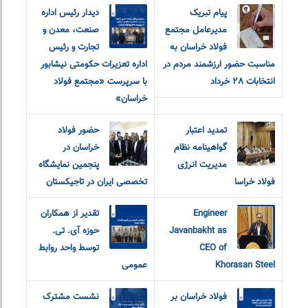
پیام تبریک
دیدار رئیس اداره
مدیرعامل مجتمع
صنعت، معدن و
فولاد خراسان به
تجارت و رئیس
مناسبت حضور ارزشمند مردم در
اداره تعزیرات حکومتی نیشابور
انتخابات ٢٨ خرداد
با سرپرست «مجتمع فولاد
خراسان»
تمدید اعتبار
حضور فولاد
گواهینامه نظام
خراسان در
مدیریت انرژی
پنجمین نمایشگاه
فولاد خراسا
تخصصی ایران در تاجیکستان
Engineer
تقدیر از همکاران
Javanbakht as
حوزه آی. تی.
CEO of
توسط واحد روابط
Khorasan Steel
عمومی
فولاد خراسان بر
نشست مشترک