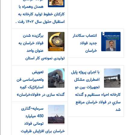
همدل وهمراه با
کارکنان خطوط تولید کارخانه به
استقبال حلول سال ۱۴۰۲ رفت .
انتصاب سکاندار
برگزیده شدن
جدید فولاد
فولاد خراسان به
خراسان
عنوان واحد
تولیدی نمونه‌ی کار استان
با اجرای پروژه پایل
تعویض
اضطراری مشکل
وتعمیراساسی فن
تجهيزات بين دو
استراتژیک کوره
كارخانه احياء مستقيم و گندله
گندله سازی در «فولادخراسان»
سازي در فولاد خراسان مرتفع
سرمایه¬گذاری
شد
450 میلیارد
تومانی فولاد
خراسان برای افزایش ظرفیت