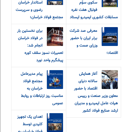
سکوی سوّم
استاندار خراسان
فوتبال هفت نفره
رضوی و سرپرست
مسابقات کشوری ایمیدرو ایستاد
مجتمع فولاد خراسان؛
معرفی صد شرکت
برای نخستین بار
برتر ایران با حضور
در فولاد خراسان
وزرای صمت و
انجام شد:
اقتصاد؛
تعمیرات نسوز سقف کوره
پیشگرم واحد نورد
آغاز همایش
پیام مدیرعامل
سالانه دنیای
مجتمع فولاد
اقتصاد با حضور
خراسان به
معاون وزیر صنعت و رییس
مناسبت روز ارتباطات و روابط
هیات عامل ایمیدرو و مدیران
عمومی
ارشد صنایع فولاد کشور
اهدای یک تجهیز
کلیدی توسط
فولاد خراسان به