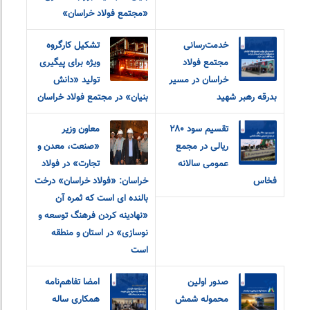
«مجتمع فولاد خراسان»
خدمت‌رسانی
تشکیل کارگروه
مجتمع فولاد
ویژه برای پیگیری
خراسان در مسیر
تولید «دانش
بدرقه رهبر شهید
بنیان» در مجتمع فولاد خراسان
تقسیم سود ۲۸۰
معاون وزیر
ریالی در مجمع
«صنعت، معدن و
عمومی سالانه
تجارت» در فولاد
فخاس
خراسان: «فولاد خراسان» درخت
بالنده ای است که ثمره آن
«نهادینه کردن فرهنگ توسعه و
نوسازی» در استان و منطقه
است
صدور اولین
امضا تفاهم‌نامه
محموله شمش
همکاری ساله