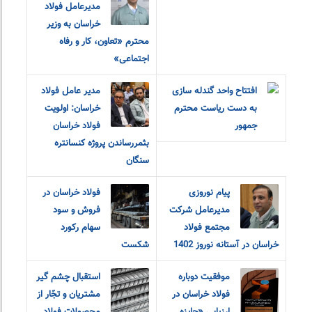
مدیرعامل فولاد
خراسان به وزیر
محترم «تعاون، کار و رفاه
اجتماعی»
افتتاح واحد گندله سازی
مدیر عامل فولاد
به دست ریاست محترم
خراسان: اولویت
جمهور
فولاد خراسان
بثمررساندن پروژه کنسانتره
سنگان
پیام نوروزی
فولاد خراسان در
مدیرعامل شرکت
فروش و سود
مجتمع فولاد
سهام رکورد
خراسان در آستانه نوروز 1402
شکست
موفقیت دوباره
استقبال چشم گیر
فولاد خراسان در
مشتریان و تجّار از