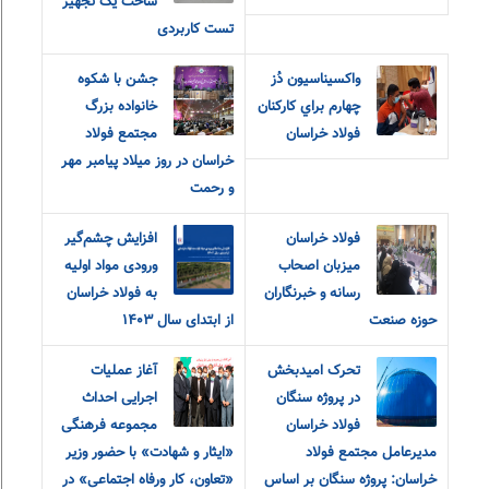
ساخت یک تجهیز
تست کاربردی
واکسيناسيون دُز
جشن با شکوه
چهارم براي کارکنان
خانواده بزرگ
فولاد خراسان
مجتمع فولاد
خراسان در روز میلاد پیامبر مهر
و رحمت
فولاد خراسان
افزایش چشم‌گیر
میزبان اصحاب
ورودی مواد اولیه
رسانه و خبرنگاران
به فولاد خراسان
حوزه صنعت
از ابتدای سال ۱۴۰۳
تحرک امیدبخش
آغاز عملیات
در پروژه سنگان
اجرایی احداث
فولاد خراسان
مجموعه فرهنگی
مدیرعامل مجتمع فولاد
«ایثار و شهادت» با حضور وزیر
خراسان: پروژه سنگان بر اساس
«تعاون، کار و‌رفاه اجتماعی» در