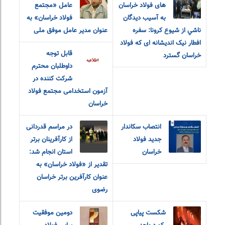
های فولاد خراسان
عامل «مجتمع
به آسيب ديدگان
فولاد خراسان» به
ناشي از شيوع كرونا: سفره
عنوان مدیر عامل موفق ملی
افطار نیک اندیشانه ای که فولاد
قابل توجه
خراسان گسترد
داوطلبان محترم
شرکت کننده در
آزمون استخدامی مجتمع فولاد
خراسان
انتصاب سکاندار
در مراسم قدردانی
جدید فولاد
از کارآفرینان برتر
خراسان
استان انجام شد:
تقدیر از «فولاد خراسان» به
عنوان کارآفرین برتر خراسان
رضوی
شکست پیاپی
دومین موفقیت