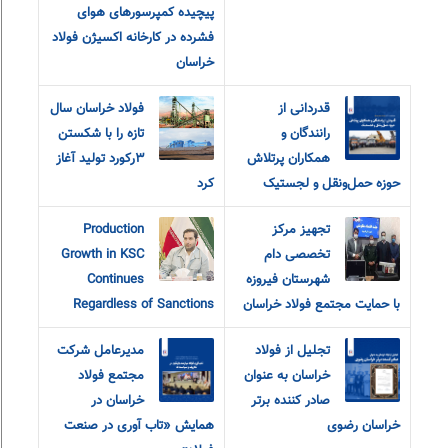
پیچیده کمپرسورهای هوای
فشرده در کارخانه اکسیژن فولاد
خراسان
قدردانی از
فولاد خراسان سال
رانندگان و
تازه را با شکستن
همکاران پرتلاش
۳رکورد تولید آغاز
حوزه حمل‌ونقل و لجستیک
کرد
تجهیز مرکز
Production
تخصصی دام
Growth in KSC
شهرستان فیروزه
Continues
با حمایت مجتمع فولاد خراسان
Regardless of Sanctions
تجلیل از فولاد
مدیرعامل شرکت
خراسان به عنوان
مجتمع فولاد
صادر کننده برتر
خراسان در
خراسان رضوی
همایش «تاب آوری در صنعت