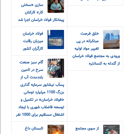
سازی «سختی
کار» کارکنان
پیمانکار فولاد خراسان اجرا شد
خلق فرصت
فولاد خراسان
مبتکرانه در پی
میزبان رقابت
تغییر مواد اولیه
کارگران کشور
ورودی به مجتمع فولاد خراسان
گام سبز صنعت
از گندله به کنسانتره
سرخ در تامین
بلندمدت آب از
پسآب نیشابور سرمایه گذاری
بزرگ 1100 میلیارد تومانی
«فولاد خراسان» در تکمیل و
توسعه فاضلاب شهری با ایجاد
اشتغال مستقیم برای 1000 نفر
از سوی مجتمع
تابستان داغ