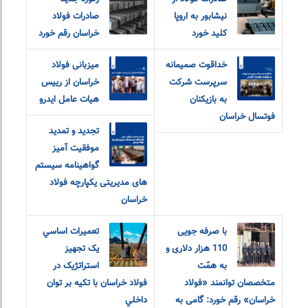
نیشابور به اروپا
صادرات فولاد
کلید خورد
خراسان رقم خورد
خداقوت صمیمانه
میزبانی فولاد
سرپرست شرکت
خراسان از رییس
به بازیکنان
هیات عامل ایدرو
فوتسال خراسان
تجدید و تمدید
موفقیت آمیز
گواهینامه سیستم
های مدیریتی یکپارچه فولاد
خراسان
با صرفه جویی
تعميرات اساسي
110 هزار دلاری و
يک تجهيز
به همّت
استراتژيک در
متخصصان توانمند «فولاد
فولاد خراسان با تکيه بر توان
خراسان» رقم خورد: گامی به
داخلي