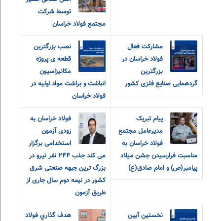
توسط شرکت
مجتمع فولاد خراسان
مشارکت فعال
نصب بزرگترین
فولاد خراسان در
قطعه ی پروژه
بزرگترین
مکانیزاسیون
گردهمایی صنایع فلزی کشور
انباشت و براشت مواد اولیه در
فولاد خراسان
پیام تبریک
فولاد خراسان به
مدیرعامل مجتمع
زودی آزمون
فولاد خراسان به
استخدامی برگزار
مناسبت فرارسیدن جشن میلاد
می کند جذب ٢۴۴ نفر نیرو در
پیامبر(ص) و امام صادق(ع)
بزرگ ترین جبهه صنعتی شرق
کشور در نیمه دوم سال جاری از
طریق آزمون
نخستین آیین
هدف گذاري فولاد