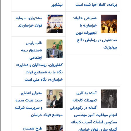
برنامه، کاملا احیا شده است
نیشابور
همراهی «فولاد
مشتریان، سرمایه
خراسان» با
فولاد خراسان‌اند
تجهیزات نوین
ضدعفونی در رزمایش دفاع
نائب رئیس
بیولوژیک
«صندوق بیمه
اجتماعی
کشاورزان، روستائیان و عشایر»:
نگاه ما به «مجتمع فولاد
خراسان»، نگاه ملی است
آماده به کاری
معرفی اعضای
تجهیزات کارخانه
جدید هیات مدیره
گندله در رکوردزنی
و سرپرست شرکت
انجام موفقیت آمیز مهندسی
مجتمع فولاد خراسان
معکوس قطعات آسیاب کارخانه
طرح همسان
گندله سازی فولاد خراسان