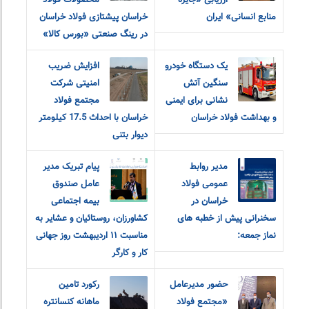
ارزیابی «جایزه
محصولات فولاد
منابع انسانی» ایران
خراسان پیشتازی فولاد خراسان
در رینگ صنعتی «بورس کالا»
یک دستگاه خودرو
افزایش ضریب
سنگین آتش
امنیتی شرکت
نشانی برای ایمنی
مجتمع فولاد
و بهداشت فولاد خراسان
خراسان با احداث 17.5 کیلومتر
دیوار بتنی
مدیر روابط
پیام تبریک مدیر
عمومی فولاد
عامل صندوق
خراسان در
بیمه اجتماعی
سخنرانی پیش از خطبه های
کشاورزان، روستائیان و عشایر به
نماز جمعه:
مناسبت ۱۱ اردیبهشت روز جهانی
کار و کارگر
حضور مدیرعامل
رکورد تامین
«مجتمع فولاد
ماهانه کنسانتره