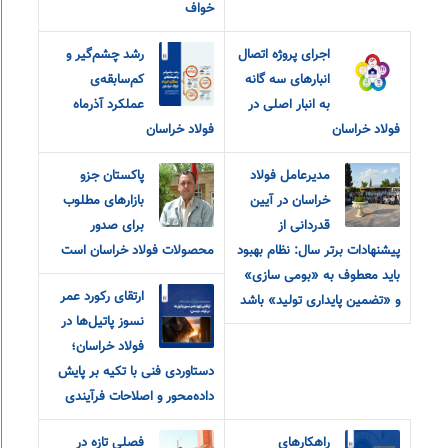
خواف
اجرای پروژه اتصال
رشد چشم‌گیر و
انبارهای سه گانه
کم‌سابقه‌ی
به انبار اصلی در
عملکرد آذرماه
فولاد خراسان
فولاد خراسان
مدیرعامل فولاد
پاکستان جزو
خراسان در آیین
بازارهای مطلوب
قدردانی از
برای صدور
پیشنهادات برتر سال: نظام بهبود
محصولات فولاد خراسان است
باید معطوف به «بومی سازی»
ارتقای رکورد عمر
و «تضمین پایداری تولید» باشد
نسوز پاتیل‌ها در
فولاد خراسان؛
دستاوردی فنی با تکیه بر پایش
داده‌محور و اصلاحات فرآیندی
راهکارهای
فصلی تازه در