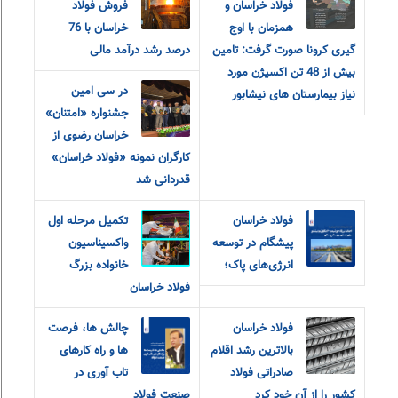
فولاد خراسان و
فروش فولاد
همزمان با اوج
خراسان با 76
گیری کرونا صورت گرفت: تامین
درصد رشد درآمد مالی
بیش از 48 تن اکسیژن مورد
در سی امین
نیاز بیمارستان های نیشابور
جشنواره «امتنان»
خراسان رضوی از
کارگران نمونه «فولاد خراسان»
قدردانی شد
فولاد خراسان
تکمیل مرحله اول
پیشگام در توسعه
واکسیناسیون
انرژی‌های پاک؛
خانواده بزرگ
فولاد خراسان
فولاد خراسان
چالش ها، فرصت
بالاترین رشد اقلام
ها و راه کارهای
صادراتی فولاد
تاب آوری در
کشور را از آن خود کرد
صنعت فولاد