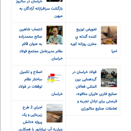
خراسان در سالروز
بازگشت سرافرازانه آزادگان به
میهن
تعويض توزيع
انتصاب شاهین
کننده گندله ي
صالح محمدزاده
مخزن روزانه کوره
به عنوان قائم
احيا
مقام مدیرعامل مجتمع فولاد
خراسان
فولاد خراسان در
اصلاح و تکمیل
گردهمایی بین
ساختار نظام
المللی فعالان
توقفات در فولاد
صنایع فلزی «ایران متافو»،
خراسان
فرصتی برای تبادل تجربه و
اجرای 2 طرح
تعاملات صنایع متالورژی
زیربنایی و یک
پروژه «دانش
بنیان» آب نیشابور با همکاری