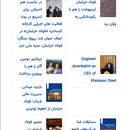
فولاد خراسان
در نشست هم
اردیبهشت را هم با
اندیشی برای
رکوردشکنی به
تسریع در روند
پایان برد
فعالیت های اجرایی کارخانه
کنسانتره «فولاد خراسان» در
خواف عنوان شد: پروژه سنگان
فولاد خراسان، جنبه ملی دارد
Engineer
نیشابور دومین
Javanbakht as
گام را هم با
CEO of
پیروزی برداشت
Khorasan Steel
بازدید میدانی
مدیریت عالی
شرکت فولاد
خراسان از خطوط تولیدی
مسابقات شنا
حضور فولاد
شرکت‌های تابعه
خراسان در