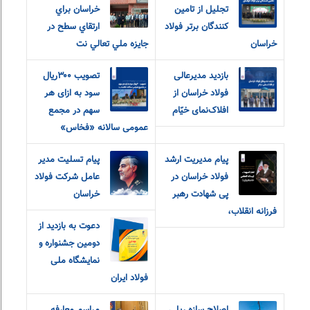
تجلیل از تامین
خراسان براي
کنندگان برتر فولاد
خراسان
جايزه ملي تعالي نت
بازدید مدیرعالی
تصویب ۳۰۰ریال
فولاد خراسان از
سود به ازای هر
افلاک‌نمای خیّام
سهم در مجمع
عمومی سالانه «فخاس»
پیام مدیریت ارشد
پیام تسلیت مدیر
فولاد خراسان در
عامل شرکت فولاد
پی شهادت رهبر
خراسان
فرزانه انقلاب،
دعوت به بازدید از
دومین جشنواره و
نمایشگاه ملی
فولاد ایران