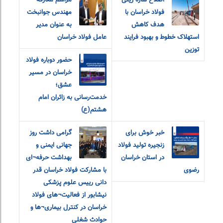
اصلاح سازه ریلی
مراسم معارفه
فولاد خراسان با
مهندس جوانبخت
هدف کاهش
به عنوان مدیر
استهلاک خطوط و بهبود فرایند
عامل فولاد خراسان
توزین
حضور دوباره فولاد
خراسان در مسیر
عشق؛
خدمت‌رسانی به زائران امام
هشتم(ع)
خبر خوش برای
گرامی داشت روز
زنجیره تولید فولاد
جهانی ایمنی و
در استان خراسان
بهداشت حرفه¬ای
رضوی
با مشارکت فولاد خراسان قدر
دانی رییس علوم پزشکی
نیشابور از فعالیت¬های فولاد
خراسان در کنترل بیماری¬ها و
حوادث شغلی