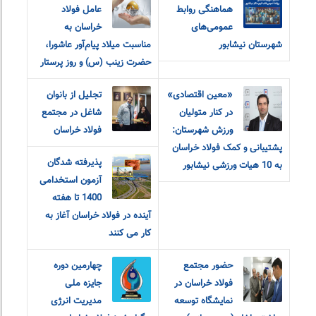
هماهنگی روابط
عامل فولاد
عمومی‌های
خراسان به
شهرستان نیشابور
مناسبت میلاد پیام‌آور عاشورا،
حضرت زینب (س) و روز پرستار
«معین اقتصادی»
تجلیل از بانوان
در کنار متولیان
شاغل در مجتمع
ورزش شهرستان:
فولاد خراسان
پشتیبانی و کمک فولاد خراسان
پذیرفته شدگان
به 10 هیات ورزشی نیشابور
آزمون استخدامی
1400 تا هفته
آینده در فولاد خراسان آغاز به
کار می کنند
حضور مجتمع
چهارمین دوره
فولاد خراسان در
جایزه ملی
نمایشگاه توسعه
مدیریت انرژی