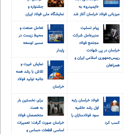
«ایمیدرو» به
جشنواره و
میزبانی فولاد خراسان آغاز شد
نمایشگاه ملی فولاد ایران
پیام تسلیت
تعامل صنعت و
مدیرعامل شرکت
محیط زیست در
مجتمع فولاد
مسیر توسعه
خراسان در پی شهادت
پایدار
رییس‌جمهوری اسلامی ایران و
نمایش غیرت و
همراهان
تلاش با رشد همه
جانبه تولید فولاد
خراسان
فولاد خراسان رتبه
برای نخستین بار
اول رشد حاشیه
به همت
سود فولادسازان را
متخصصان فولاد
کسب کرد
خراسان صورت گرفت: تعمیرات
اساسی قطعات حساس و