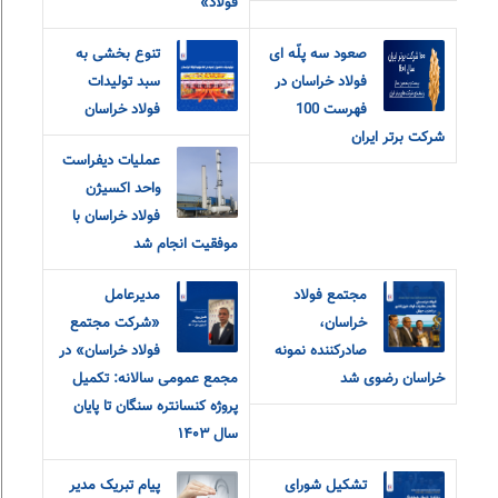
فولاد»
صعود سه پلّه ای
تنوع بخشی به
فولاد خراسان در
سبد تولیدات
فهرست 100
فولاد خراسان
شرکت برتر ایران
عملیات دیفراست
واحد اکسیژن
فولاد خراسان با
موفقیت انجام شد
مجتمع فولاد
مدیرعامل
خراسان،
«شرکت مجتمع
صادرکننده نمونه
فولاد خراسان» در
خراسان رضوی شد
مجمع عمومی سالانه: تکمیل
پروژه کنسانتره سنگان تا پایان
سال ۱۴۰۳
تشکیل شورای
پیام تبریک مدیر