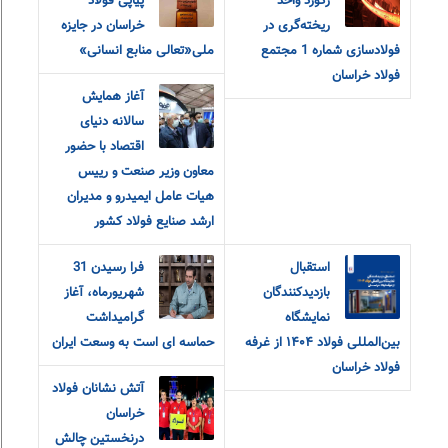
رکورد واحد
پیاپی فولاد
ریخته‌گری در
خراسان در جایزه
فولادسازی شماره 1 مجتمع
ملی«تعالی منابع انسانی»
فولاد خراسان
آغاز همایش
سالانه دنیای
اقتصاد با حضور
معاون وزیر صنعت و رییس
هیات عامل ایمیدرو و مدیران
ارشد صنایع فولاد کشور
استقبال
فرا رسیدن 31
بازدیدکنندگان
شهریورماه، آغاز
نمایشگاه
گرامیداشت
بین‌المللی فولاد ۱۴۰۴ از غرفه
حماسه ای است به وسعت ایران
فولاد خراسان
آتش نشانان فولاد
خراسان
درنخستین چالش