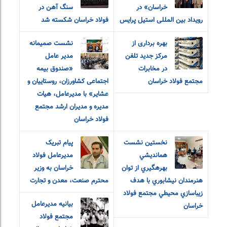
خراسان» در
سنگ آهن در
رویداد بین المللی استیل پرایس
فولاد خراسان شکسته شد
بهره برداری از
نشست صمیمانه
مرکز جدید تلفن
مدیر عامل
در مخابرات
«صندوق بیمه
مجتمع فولاد خراسان
اجتماعی کشاورزان، روستاییان و
عشایر» با مدیرعامل، هیات
مدیره و مدیران ارشد مجتمع
فولاد خراسان
نخستين نشست
پیام تبریک
همانديشي
مدیرعامل فولاد
بهرهگيري از توان
خراسان به وزیر
هنرمندان نيشابوري با هدف
محترم صنعت، معدن و تجارت
زيباسازي محيطي مجتمع فولاد
بیانیه مدیرعامل
خراسان
مجتمع فولاد