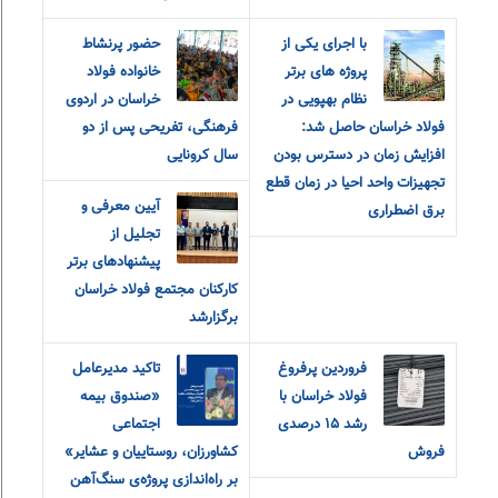
با اجرای یکی از
حضور پرنشاط
پروژه های برتر
خانواده فولاد
نظام بهپویی در
خراسان در اردوی
فولاد خراسان حاصل شد:
فرهنگی، تفریحی پس از دو
افزایش زمان در دسترس بودن
سال کرونایی
تجهیزات واحد احیا در زمان قطع
آیین معرفی و
برق اضطراری
تجلیل از
پیشنهادهای برتر
کارکنان مجتمع فولاد خراسان
برگزارشد
فروردین پرفروغ
تاکید مدیرعامل
فولاد خراسان با
«صندوق بیمه‌
رشد ۱۵ درصدی
اجتماعی
فروش
کشاورزان، روستاییان و عشایر»
بر راه‌اندازی پروژه‌ی سنگ‌آهن