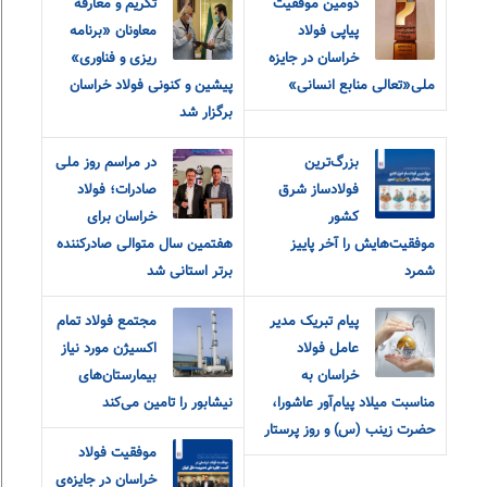
دومین موفقیت
تکریم و معارفه
پیاپی فولاد
معاونان «برنامه
خراسان در جایزه
ریزی و فناوری»
ملی«تعالی منابع انسانی»
پیشین و کنونی فولاد خراسان
برگزار شد
بزرگ‌ترین
در مراسم روز ملی
فولادساز شرق
صادرات؛ فولاد
کشور
خراسان برای
موفقیت‌هایش را آخر پاییز
هفتمین سال متوالی صادرکننده
شمرد
برتر استانی شد
پیام تبریک مدیر
مجتمع فولاد تمام
عامل فولاد
اکسیژن مورد نیاز
خراسان به
بیمارستان‌های
مناسبت میلاد پیام‌آور عاشورا،
نیشابور را تامین می‌کند
حضرت زینب (س) و روز پرستار
موفقیت فولاد
خراسان در جایزه‌ی