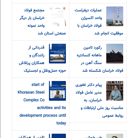
عملیات دیفراست
مجتمع فولاد
واحد اکسیژن
خراسان بار دیگر
فولاد خراسان با
واحد نمونه
موفقیت انجام شد
صنعتی استان شد
رکورد تامین
قدردانی از
ماهانه کنسانتره
رانندگان و
سنگ آهن در
همکاران پرتلاش
فولاد خراسان شکسته شد
حوزه حمل‌ونقل و لجستیک
پیام دکتر غفوری
start of
مدیر عامل فولاد
Khorasan Steel
خراسان، به
Complex Co
مناسبت روز ملی ارتباطات و
activities and its
روابط عمومی
development process until
today
خبر خوش
تقدیر از همکاران