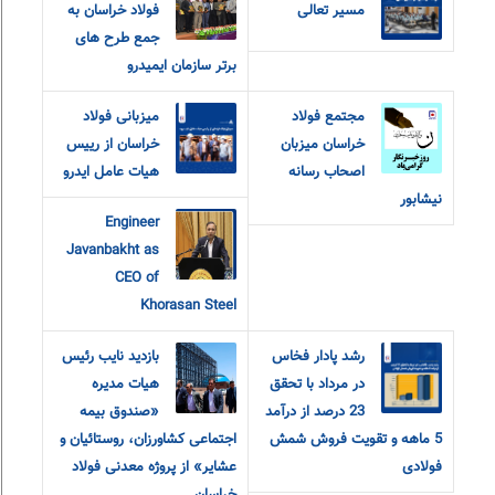
مسیر تعالی
فولاد خراسان به
جمع طرح های
برتر سازمان ایمیدرو
مجتمع فولاد
میزبانی فولاد
خراسان میزبان
خراسان از رییس
اصحاب رسانه
هیات عامل ایدرو
نیشابور
Engineer
Javanbakht as
CEO of
Khorasan Steel
رشد پادار فخاس
بازدید نایب رئیس
در مرداد با تحقق
هیات مدیره
23 درصد از درآمد
«صندوق بیمه
5 ماهه و تقویت فروش شمش
اجتماعی کشاورزان، روستائیان و
فولادی
عشایر» از پروژه معدنی فولاد