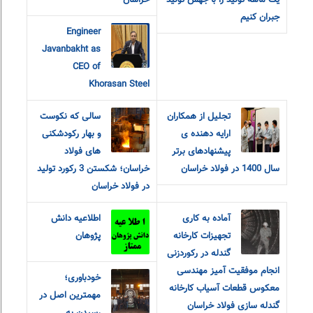
یک ماهه تولید را با جهش تولید
خراسان
جبران کنیم
Engineer
Javanbakht as
CEO of
Khorasan Steel
تجلیل از همکاران
سالی که نکوست
ارایه دهنده ی
و بهار رکودشکنی
پیشنهادهای برتر
های فولاد
سال 1400 در فولاد خراسان
خراسان؛ شکستن 3 رکورد تولید
در فولاد خراسان
آماده به کاری
اطلاعیه دانش
تجهیزات کارخانه
پژوهان
گندله در رکوردزنی
انجام موفقیت آمیز مهندسی
خودباوری؛
معکوس قطعات آسیاب کارخانه
مهمترین اصل در
گندله سازی فولاد خراسان