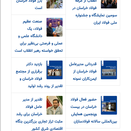
انقلاب از غرفه
بارز فولاد خراسان
فولاد خراسان در
است
سومین نمایشگاه و جشنواره
صنعت عظیم
ملی فولاد ایران
فولاد، یک
دانشگاه علمی و
عملی و فرصتی بی‌نظیر برای
تحقق خواسته رهبر انقلاب است
قدردانی مدیرعامل
بازدید دکتر
فولاد خراسان از
برقراری از مجتمع
ایمن‌کاران نمونه
فولاد خراسان و
تقدیر از روند رشد تولید
حضور فعال فولاد
تقدیر از مدیر
خراسان در بیست
عامل فولاد
و‌پنجمین همایش
خراسان برای رشد
بین‌المللی سالانه فولادسازان
مثبت تراز تجاری بزرگترین بنگاه
اقتصادی شرق کشور