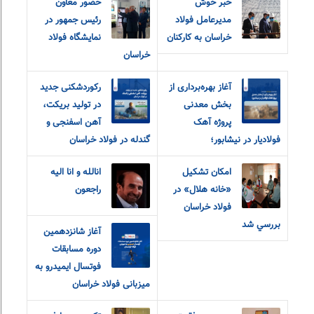
خبر خوش
حضور معاون
مدیرعامل فولاد
رئیس جمهور در
خراسان به کارکنان
نمایشگاه فولاد
خراسان
آغاز بهره‌برداری از
رکوردشکنی جدید
بخش معدنی
در تولید بریکت،
پروژه آهک
آهن اسفنجی و
فولادیار در نیشابور؛
گندله در فولاد خراسان
امکان تشکيل
انالله و انا الیه
«خانه هلال» در
راجعون
فولاد خراسان
بررسي شد
آغاز شانزدهمین
دوره مسابقات
فوتسال ایمیدرو به
میزبانی فولاد خراسان