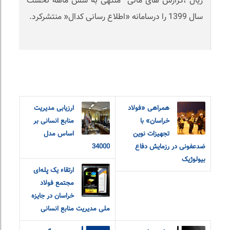
ریال ،گزارش های مالی منتهی به شش ماهه نخست
سال 1399 را درسامانه «اطلاع رسانی کدال« منتشرکرد.
همراهی «فولاد
ارزیابی مدیریت
خراسان» با
منابع انسانی بر
تجهیزات نوین
اساس مدل
ضدعفونی در رزمایش دفاع
34000
بیولوژیک
ارتقاء یک پله‌ای
مجتمع فولاد
خراسان در جایزه
ملی مدیریت منابع انسانی