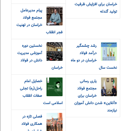
خراسان برای افزایش ظرفیت
پیام مدیرعامل
تولید گندله
مجتمع فولاد
خراسان در تهنیت
فجر انقلاب
رشد چشمگیر
نخستین دوره
درآمد فولاد
آموزشی مدیریت
خراسان در دو ماه
دانش در فولاد
نخست سال
خراسان
یاری رسانی
خصایل امام
مجتمع فولاد
راحل(ره) تجلی
خراسان برای
صفات انقلاب
«آنلاین» شدن دانش آموزان
اسلامی است
نیازمند
فصلی تازه در
همکاری فولاد