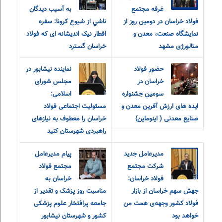
غرفه مجتمع
به آسيب ديدگان
فولاد خراسان در دومین روز از
ناشي از شيوع كرونا: سفره
نمایشگاه صنعت، معدن و
افطار نیک اندیشانه ای که فولاد
متالورژی مشهد
خراسان گسترد
حضور فولاد
نماینده نیشابور در
خراسان در
مجلس شورای
سومین جشنواره
اسلامی:
ایده های ارزش آفرین معدن و
مسئولیت اجتماعی فولاد
صنایع معدنی ( اینوماین)
خراسان را معطوف به نیازهای
راهبردی شهرستان کنید
مدیرعامل جدید
پیام مدیرعامل
شرکت مجتمع
مجتمع فولاد
فولاد خراسان:
خراسان به
جهش سهم خراسان از بازار
مناسبت روز پزشک و تقدیر از
فولاد کشور وجهه‌ی همت من
جامعه پرافتخار علوم پزشکی
خواهد بود
کشور و شهرستان نیشابور