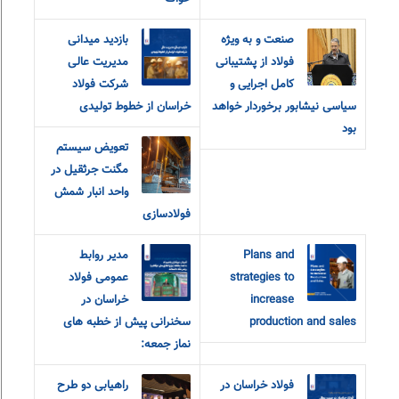
صنعت و به ویژه
بازدید میدانی
فولاد از پشتیبانی
مدیریت عالی
کامل اجرایی و
شرکت فولاد
سیاسی نیشابور برخوردار خواهد
خراسان از خطوط تولیدی
بود
تعویض سیستم
مگنت جرثقیل در
واحد انبار شمش
فولادسازی
Plans and
مدیر روابط
strategies to
عمومی فولاد
increase
خراسان در
production and sales
سخنرانی پیش از خطبه های
نماز جمعه:
فولاد خراسان در
راهیابی دو طرح