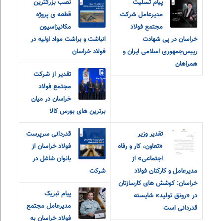
پیام تسلیت
نصب بزرگترین
مدیرعامل شرکت
قطعه ی پروژه
مجتمع فولاد
مکانیزاسیون
خراسان در پی شهادت
انباشت و براشت مواد اولیه در
رییس‌جمهوری اسلامی ایران و
فولاد خراسان
همراهان
تقدیر از شرکت
مجتمع فولاد
خراسان در میان
برترین های بورس کالا
تقدیر وزیر
قدردانی سرپرست
«تعاون، کار و رفاه
فولاد خراسان از
اجتماعی» از
بانوان شاغل در
مدیرعامل و کارکنان فولاد
شرکت
خراسان: کوشش های کارسازتان
پیام تبریک
در «رونق تولید» شایسته
مدیرعامل مجتمع
قدردانی است
فولاد خراسان به