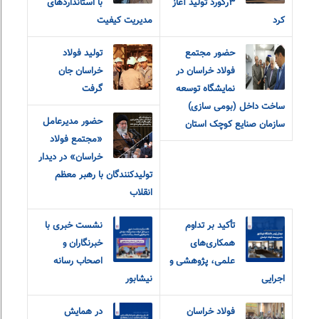
۳رکورد تولید آغاز
با استانداردهای
کرد
مدیریت کیفیت
حضور مجتمع
تولید فولاد
فولاد خراسان در
خراسان جان
نمایشگاه توسعه
گرفت
ساخت داخل (بومی سازی)
حضور مدیرعامل
سازمان صنایع کوچک استان
«مجتمع فولاد
خراسان» در دیدار
تولیدکنندگان با رهبر معظم
انقلاب
تأکید بر تداوم
نشست خبری با
همکاری‌های
خبرنگاران و
علمی، پژوهشی و
اصحاب رسانه
اجرایی
نیشابور
فولاد خراسان
در همایش