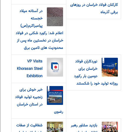
کارکنان فولاد خراسان در روزهای
در آستانه میلاد
برفی آذرماه
خجسته
پیامبراکرم(ص)
اعلام شد: رکورد شکنی در فولاد
خراسان در نخستین ماه پس از
محدودیت های تامین برق
نوردکاران فولاد
VP Visits
خراسان برای
Khorasan Steel
دومین بار رکورد
Exhibition
روزانه تولید خود را شکستند
خبر خوش برای
زنجیره تولید فولاد
در استان خراسان
رضوی
بازدید مشاور رهبر
شفافیت از صفات