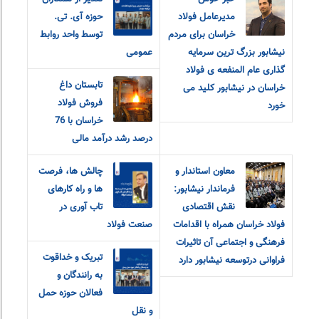
مدیرعامل فولاد
حوزه آی. تی.
خراسان برای مردم
توسط واحد روابط
نیشابور بزرگ ترین سرمایه
عمومی
گذاری عام المنفعه ی فولاد
تابستان داغ
خراسان در نیشابور کلید می
فروش فولاد
خورد
خراسان با 76
درصد رشد درآمد مالی
معاون استاندار و
چالش ها، فرصت
فرماندار نیشابور:
ها و راه کارهای
نقش اقتصادی
تاب آوری در
فولاد خراسان همراه با اقدامات
صنعت فولاد
فرهنگی و اجتماعی آن تاثیرات
تبریک و خداقوت
فراوانی درتوسعه نیشابور دارد
به رانندگان و
فعالان حوزه حمل
و نقل