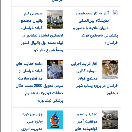
خراسان
آغاز به کار هجدهمین
سرمربی تیم
نمایشگاه بین‌المللی
والیبال مجتمع
«ایران‌متافو» با حضور و
فولاد خراسان،
پشتیبانی «مجتمع فولاد
نخستین نماینده نیشابور در
خراسان»
لیگ دسته اول والیبال کشور
رسماً شروع بکار کرد
آغاز فرایند اجرایی
ادامه حمایت های
سرمایه گذاری
فولاد خراسان از
مجتمع فولاد
مدافعان سلامت
خراسان در پروژه پساب شهر
مردم: تحویل 2000 دست «گان
نیشابور
حفاظت فردی» به «علوم
پزشکی نیشابور»
تجدید و تمدید
چهارمین دوره
موفقیت آمیز
جایزه ملی
گواهینامه های
مدیریت انرژی