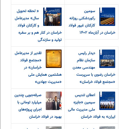
سومین
« لحظه تحویل
رکوردشکنی روزانه
سال» مدیرعامل
کارکنان غیور فولاد
و‌ کارکنان فولاد
خراسان در آبان‌ماه ۱۴۰۲
خراسان در کنار هم و بر سفره
تولید و سازندگی
دیدار رئیس
تقدیر از مدیرعامل
سازمان نظام
«مجتمع فولاد
مهندسی معدن
خراسان» در
خراسان رضوی با سرپرست
هشتمین همایش ملی
«مجتمع فولاد خراسان»
«مدیریت جهادی»
اعطای تندیس
صرفه‌جویی چندین
سیمین «جایزه
میلیارد تومانی با
ملی مدیریت مالی
اجرای پروژه‌های
ایران» به فولاد خراسان
بهبود در فولاد خراسان