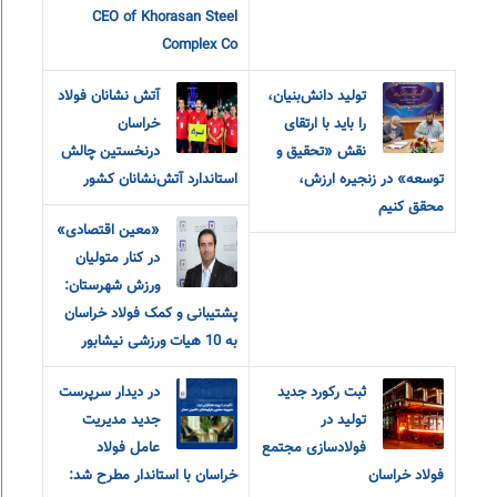
CEO of Khorasan Steel
Complex Co
تولید دانش‌بنیان،
آتش نشانان فولاد
را باید با ارتقای
خراسان
نقش «تحقیق و‌
درنخستین چالش
توسعه» در زنجیره ارزش،
استاندارد آتش‌نشانان کشور
محقق کنیم
«معین اقتصادی»
در کنار متولیان
ورزش شهرستان:
پشتیبانی و کمک فولاد خراسان
به 10 هیات ورزشی نیشابور
ثبت رکورد جدید
در دیدار سرپرست
تولید در
جدید مدیریت
فولادسازی مجتمع
عامل فولاد
فولاد خراسان
خراسان با استاندار مطرح شد: