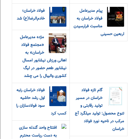
پیام مدیرعامل
فولاد خراسان؛
فولاد خراسان به
خادم‌الرضا(ع) شد
مناسبت فرارسیدن
اربعین حسینی
مژده مدیرعامل
«مجتمع فولاد
خراسان» به
اهالی ورزش نیشابور امسال
نیشابور طعم حضور در لیگ
کشوری والیبال را می چشد
گام تازه فولاد
فولاد خراسان رتبه
خراسان در مسیر
اول رشد حاشیه
تولید رقابتی و
سود فولادسازان را
تنوع محصول: تولید میلگرد آج
کسب کرد
مرکب در ناحیه نورد فولاد
افتتاح واحد گندله سازی
خراسان
به دست ریاست محترم