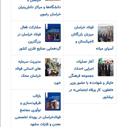
خراسان با
دانشگاه‌ها و مراکز دانش‌بنیان
خراسان رضوی
فولاد خراسان
مشارکت فعال
میزبان بازرگانان
فولاد خراسان در
تاجیکستان و
بزرگترین
آسیای میانه
گردهمایی صنایع فلزی کشور
آغاز عملیات
مدیریت سرمایه
اجرایی احداث
های انسانی فولاد
مجموعه فرهنگی
خراسان محک
«ایثار و شهادت» با حضور وزیر
خورد
«تعاون، کار و‌رفاه اجتماعی» در
بازتاب
نیشابور
ظرفیت‌سازی و
نوآوری مجتمع
فولادخراسان در رویداد تخصصی
معدن و فلزات مشهد