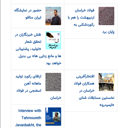
فولاد خراسان
حضور در نمایشگاه
اردیبهشت را هم با
ایران متافو
رکوردشکنی به
پایان برد
نقش خبرنگاران در
تحقق شعار
«تولید، پشتیبانی
ها و مانع زدایی ها» بی بدیل
خواهد بود
افتخارآفرینی
ارتقای رکورد تولید
همکاران فولاد
ماهانه آهن
خراسان در
اسفنجی در فولاد
نخستین مسابقات شنای
خراسان
«ایمیدرو»
Interview with
Tahmoureth
Javanbakht, the