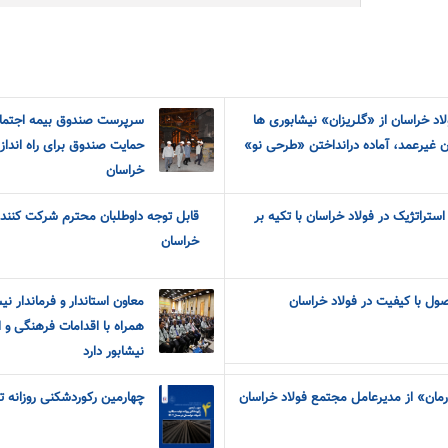
ریالی فولاد خراسان از «گلریزان» نیشابوری ها
سرپرست صندوق بیمه اجتماعی
یان غیرعمد، آماده درانداختن «طرحی نو»
حمایت صندوق برای راه اندازی
خراسان
تراتژيک در فولاد خراسان با تکيه بر
قابل توجه داوطلبان محترم شرکت کنند
خراسان
ل با کیفیت در فولاد خراسان
معاون استاندار و فرماندار ن
همراه با اقدامات فرهنگی و ا
نیشابور دارد
رمان» از مدیرعامل مجتمع فولاد خراسان
چهارمین رکوردشکنی روزانه تول