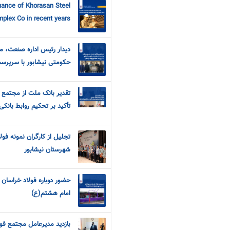
mance of Khorasan Steel
plex Co in recent years
دیدار رئیس اداره صنعت، مع
حکومتی نیشابور با سرپرس
تقدیر بانک ملت از مجتمع 
تأکید بر تحکیم روابط بانکی
تجلیل از کارگران نمونه فولا
شهرستان نیشابور
حضور دوباره فولاد خراسان
امام هشتم(ع)
بازدید مدیرعامل مجتمع فول