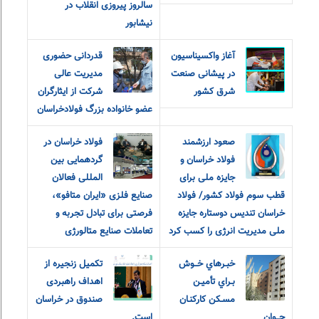
سالروز پیروزی انقلاب در
نیشابور
آغاز واکسیناسیون
قدردانی حضوری
در پیشانی صنعت
مدیریت عالی
شرق کشور
شرکت از ایثارگران
عضو خانواده‌ بزرگ‌ فولادخراسان
صعود ارزشمند
فولاد خراسان در
فولاد خراسان و
گردهمایی بین
جایزه ملی برای
المللی فعالان
قطب سوم فولاد کشور/ فولاد
صنایع فلزی «ایران متافو»،
خراسان تندیس دوستاره جایزه
فرصتی برای تبادل تجربه و
ملی مدیریت انرژی را کسب کرد
تعاملات صنایع متالورژی
خبـرهاي خــوش
تکمیل زنجیره از
بـراي تأميـن
اهداف راهبردی
مسـکن کارکنـان
صندوق در خراسان
جــوان
است.