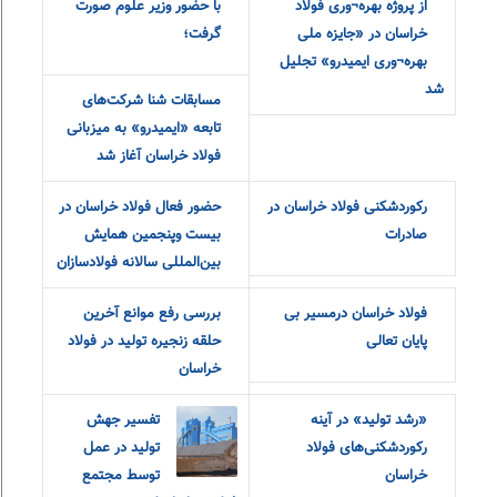
سازی می کنیم
فولاد خراسان به مناسبت
حضور ارزشمند مردم در
انتخابات ٢٨ خرداد
از پروژه بهره¬وری فولاد
با حضور وزیر علوم صورت
خراسان در «جایزه ملی
گرفت؛
بهره¬وری ایمیدرو» تجلیل
شد
مسابقات شنا شرکت‌های
تابعه «ایمیدرو» به میزبانی
فولاد خراسان آغاز شد
رکوردشکنی فولاد خراسان در
حضور فعال فولاد خراسان در
صادرات
بیست و‌پنجمین همایش
بین‌المللی سالانه فولادسازان
فولاد خراسان درمسیر بی
بررسی رفع موانع آخرین
پایان تعالی
حلقه زنجیره تولید در فولاد
خراسان