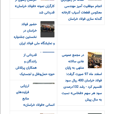
گندله در رکوردزنی
خراسان رضوی از
انجام موفقیت آمیز مهندسی
کارگران نمونه «فولاد خراسان»
معکوس قطعات آسیاب کارخانه
قدردانی شد
گندله سازی فولاد خراسان
حضور فولاد
خراسان در
نخستین جشنواره
و نمایشگاه ملی فولاد ایران
در مجمع عمومی
قدردانی از
عادی سالانه
رانندگان و
منتهی به پایان
همکاران پرتلاش
اسفند ماه 97 صورت گرفت:
حوزه حمل‌ونقل و لجستیک
فولاد خراسان 400 ریال سود
ارزیابی
تقسیم کرد - رشد 132درصدی
فرایندهای
سود هر سهم «فخاس» نسبت
منابع
به سال پیش
انسانی «فولاد خراسان»