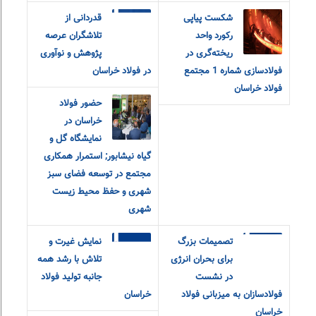
شکست پیاپی
قدردانی از
رکورد واحد
تلاشگران عرصه
ریخته‌گری در
پژوهش و نوآوری
فولادسازی شماره 1 مجتمع
در فولاد خراسان
فولاد خراسان
حضور فولاد
خراسان در
نمایشگاه گل و
گیاه نیشابور; استمرار همکاری
مجتمع در توسعه فضای سبز
شهری و حفظ محیط زیست
شهری
تصمیمات بزرگ
نمایش غیرت و
برای بحران انرژی
تلاش با رشد همه
در نشست
جانبه تولید فولاد
فولادسازان به میزبانی فولاد
خراسان
خراسان