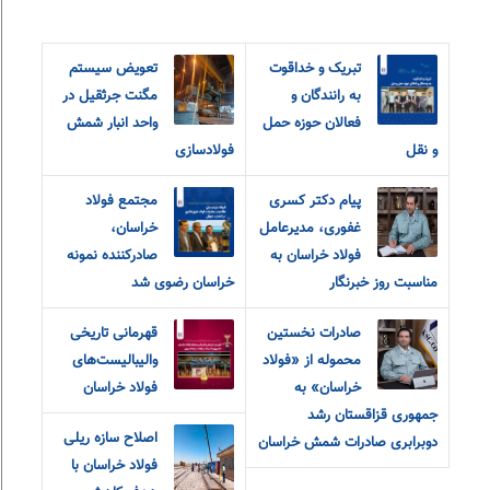
تبریک و خداقوت
تعویض سیستم
به رانندگان و
مگنت جرثقیل در
فعالان حوزه حمل
واحد انبار شمش
و نقل
فولادسازی
پیام دکتر کسری
مجتمع فولاد
غفوری، مدیرعامل
خراسان،
فولاد خراسان به
صادرکننده نمونه
مناسبت روز خبرنگار
خراسان رضوی شد
صادرات نخستین
قهرمانی تاریخی
محموله از «فولاد
والیبالیست‌های
خراسان» به
فولاد خراسان
جمهوری قزاقستان رشد
اصلاح سازه ریلی
دوبرابری صادرات شمش خراسان
فولاد خراسان با