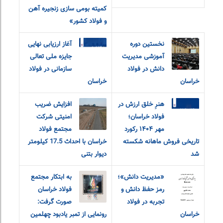
کمیته بومی سازی زنجیره آهن
و فولاد کشور»
نخستین دوره
آغاز ارزیابی نهایی
آموزشی مدیریت
جایزه ملی تعالی
دانش در فولاد
سازمانی در فولاد
خراسان
خراسان
هنرِ خلق ارزش در
افزایش ضریب
فولاد خراسان؛
امنیتی شرکت
مهر ۱۴۰۴ رکورد
مجتمع فولاد
تاریخی فروش ماهانه شکسته
خراسان با احداث 17.5 کیلومتر
شد
دیوار بتنی
«مديريت دانش»؛
به ابتکار مجتمع
رمز حفظ دانش و
فولاد خراسان
تجربه در فولاد
صورت گرفت:
خراسان
رونمایی از تمبر یادبود چهلمین