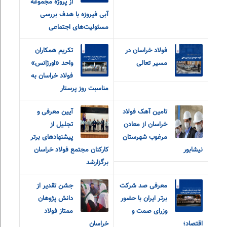
از پروژه مجموعه
آبی فیروزه با هدف بررسی
مسئولیت‌های اجتماعی
فولاد خراسان در
تکریم همکاران
مسیر تعالی
واحد «اورژانس»
فولاد خراسان به
مناسبت روز پرستار
تامین آهک فولاد
آیین معرفی و
خراسان از معادن
تجلیل از
مرغوب شهرستان
پیشنهادهای برتر
نیشابور
کارکنان مجتمع فولاد خراسان
برگزارشد
معرفی صد شرکت
جشن تقدیر از
برتر ایران با حضور
دانش پژوهان
وزرای صمت و
ممتاز فولاد
اقتصاد؛
خراسان