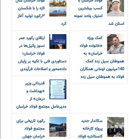
فولاد خراسان با
فولاد خراسان سال
کسب بیشترین
تازه را با شکستن
امتیاز، واحد نمونه
۳رکورد تولید آغاز
استان شد
کرد
کمک ویژه
ارتقای رکورد عمر
«خانواده فولاد
نسوز پاتیل‌ها در
خراسان» به
فولاد خراسان؛
هموطنان سیل زده کمک
دستاوردی فنی با تکیه بر پایش
140میلیون تومانی همکاران
داده‌محور و اصلاحات فرآیندی
فولاد به هموطنان سیل زده
قدردانی وزیر
«بهداشت و
درمان» از
مدیرعامل مجتمع فولاد خراسان
سکاندار جدید
رکورد تاریخی برای
پروژه کارخانه
مجتمع فولاد
کنستانتره فولاد
خراسان جهش