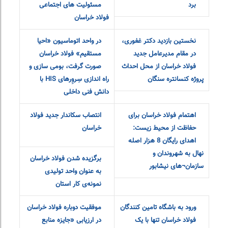
عنوان صادرکننده نمونه
خراسان‌رضوی
فولاد خراسان مهرماه را با
حمایت از «تسهیل ازدواج و
دومین رکوردشکنی به پایان
تحکیم خانواده» در راستای
برد
مسئولیت های اجتماعی
فولاد خراسان
نخستین بازدید دکتر غفوری،
در واحد اتوماسیون «احیا
در مقام مدیرعامل جدید
مستقیم» فولاد خراسان
فولاد خراسان از محل احداث
صورت گرفت، بومی سازی و
پروژه کنسانتره سنگان
راه اندازی سِروِرهای HIS با
دانش فنی داخلی
اهتمام فولاد خراسان برای
انتصاب سکاندار جدید فولاد
حفاظت از محیط زیست:
خراسان
اهدای رایگان 8 هزار اصله
نهال به شهروندان و
برگزیده شدن فولاد خراسان
سازمان¬های نیشابور