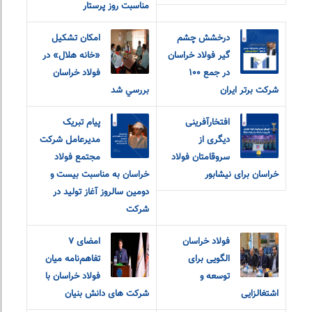
مناسبت روز پرستار
درخشش چشم
امکان تشکيل
گیر فولاد خراسان
«خانه هلال» در
در جمع ۱۰۰
فولاد خراسان
شرکت برتر ایران
بررسي شد
افتخارآفرینی
پیام تبریک
دیگری از
مدیرعامل شرکت
سروقامتان فولاد
مجتمع فولاد
خراسان برای نیشابور
خراسان به مناسبت بیست و
دومین سالروز آغاز تولید در
شرکت
فولاد خراسان
امضای ۷
الگویی برای
تفاهم‌نامه میان
توسعه و
فولاد خراسان با
اشتغالزایی
شرکت های دانش بنیان