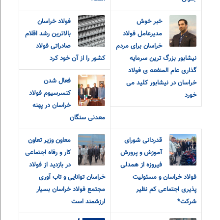
خبر خوش
فولاد خراسان
مدیرعامل فولاد
بالاترین رشد اقلام
خراسان برای مردم
صادراتی فولاد
نیشابور بزرگ ترین سرمایه
کشور را از آن خود کرد
گذاری عام المنفعه ی فولاد
فعال شدن
خراسان در نیشابور کلید می
کنسرسیوم فولاد
خورد
خراسان در پهنه
معدنی سنگان
قدردانی شورای
معاون وزیر تعاون
آموزش و‌ پرورش
کار و رفاه اجتماعی
فیروزه از همدلی
در بازدید از فولاد
فولاد خراسان و مسئولیت
خراسان توانایی و تاب آوری
پذیری اجتماعی کم نظیر
مجتمع فولاد خراسان بسیار
شرکت*
ارزشمند است