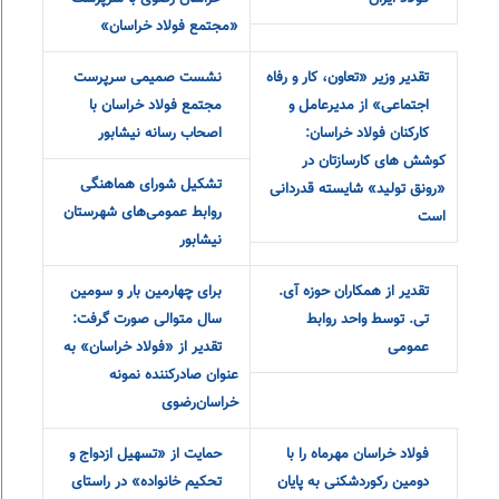
فولاد خراسان
حضور فولاد خراسان در
جشنواره و نمایشگاه ملی
فولاد ایران
دیدار رئیس و اعضای
تقدیر وزیر «تعاون، کار و رفاه
هیأت‌مدیره خانه معدن
اجتماعی» از مدیرعامل و
خراسان رضوی با سرپرست
کارکنان فولاد خراسان:
«مجتمع فولاد خراسان»
کوشش های کارسازتان در
«رونق تولید» شایسته قدردانی
است
نشست صمیمی سرپرست
تشکیل شورای هماهنگی
مجتمع فولاد خراسان با
روابط عمومی‌های شهرستان
اصحاب رسانه نیشابور
نیشابور
تقدیر از همکاران حوزه آی.
برای چهارمین بار و سومین
تی. توسط واحد روابط
سال متوالی صورت گرفت:
عمومی
تقدیر از «فولاد خراسان» به