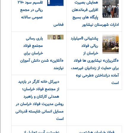
همایش بصیرت
تقسیم سود ۲۷۰
افزایی فرماندهان
ریالی در مجمع
پایگاه های بسیج
عمومی سالانه
ادارات شهرستان نیشابور
فخاس
پشتیبانی 8میلیارد
یاری رسانی
ریالی فولاد
مجتمع فولاد
خراسان از
خراسان برای
«گلریزان» نیشابوری ها فولاد
«آنلاین» شدن دانش آموزان
برای حمایت از زندانیان غیرعمد،
نیازمند
آماده درانداختن «طرحی نو»
دبیرکل خانه کارگر در بازدید
است
از مجتمع فولاد خراسان؛
همدلی کارکنان و راهبرد
روشن مدیریت فولاد خراسان در
مسایل انسانی شایسته قدردانی
است
نخستین آیین