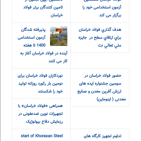
تجلیل از تامین
کنندگان برتر فولاد
فولاد خراسان هشتمین آزمون
خراسان
استخدامی خود را برگزار می کند
هدف گذاري فولاد
خراسان براي
جايزه ملي تعالي نت
پذیرفته شدگان
حضور فولاد
آزمون استخدامی
خراسان در
1400 تا هفته
سومین جشنواره
آینده در فولاد خراسان آغاز به
ایده های ارزش آفرین معدن و
کار می کنند
صنایع معدنی ( اینوماین)
نوردکاران فولاد خراسان برای
همراهی «فولاد خراسان» با
دومین بار رکورد روزانه تولید
تجهیزات نوین ضدعفونی در
خود را شکستند
رزمایش دفاع بیولوژیک