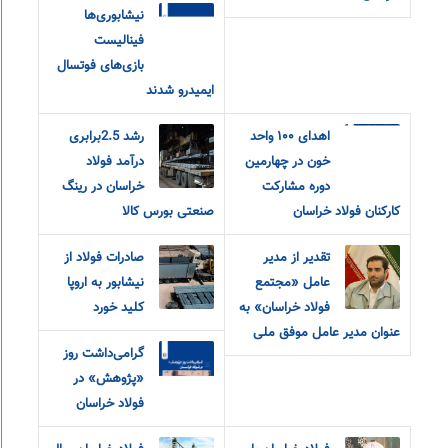
نیشابوری‌ها
فینالیست
بازی‌های فوتسال
ایمیدرو شدند
اهدای ۱۰۰ واحد
رشد 2.5برابری
خون در چهارمین
درآمد فولاد
دوره مشارکت
خراسان در رینگ
کارکنان فولاد خراسان
صنعتی بورس کالا
تقدیر از مدیر
صادرات فولاد از
عامل «مجتمع
نیشابور به اروپا
فولاد خراسان» به
کلید خورد
عنوان مدیر عامل موفق ملی
گرامی‌داشت روز
«پژوهش» در
فولاد خراسان