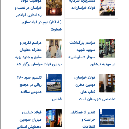
مشتریان، سرمایه
موفقیت فولاد
فولاد خراسان‌اند
خراسان در نصب و
راه اندازی فولادبر
( لدلکار) دوم در فولادسازی
شماره2
مراسم بزرگداشت
مراسم تکریم و
سپهبد شهید
معارفه‌ معاونان
سردار «سلیمانی»
سابق و جدید بهره
در مهدیه نیشابور
برداری فولاد خراسان برگزار شد
فولاد خراسان،
تقسیم سود ۲۸۰
دومین مخزن
ریالی در مجمع
کتاب های
عمومی سالانه
تخصصی شهرستان است
فخاس
تقدیر از همکاران
فولاد خراسان
حراست و
میزبان سومین
انتظامات
«همایش استانی