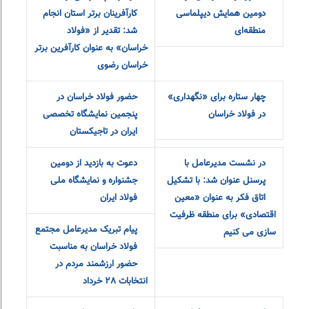
میزبانی فولاد خراسان از
رییس هیات عامل ایدرو
حضور فولاد خراسان در
در مراسم قدردانی از
دومین همایش دیپلماسی
کارآفرینان برتر استان انجام
منطقه‌ای
شد: تقدیر از «فولاد
خراسان» به عنوان کارآفرین برتر
خراسان رضوی
چهار ستاره برای «نگهداری»
حضور فولاد خراسان در
در فولاد خراسان
پنجمین نمایشگاه تخصصی
ایران در تاجیکستان
در نشست مدیرعامل با
دعوت به بازدید از دومین
پرسنل عنوان شد: با تشکیل
جشنواره و نمایشگاه ملی
اتاق فکر به عنوان «معین
فولاد ایران
اقتصادی» برای منطقه ظرفیت
پیام تبریک مدیرعامل مجتمع