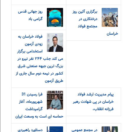
برگزاری آئین روز
روز جهانی قدس
درختکاری در
گرامی باد
مجتمع فولاد
خراسان
فولاد خراسان به
زودی آزمون
استخدامی برگزار
می کند جذب ٢۴۴ نفر نیرو در
بزرگ ترین جبهه صنعتی شرق
کشور در نیمه دوم سال جاری از
طریق آزمون
پیام مدیریت ارشد فولاد
فرا رسیدن 31
خراسان در پی شهادت رهبر
شهریورماه، آغاز
فرزانه انقلاب،
گرامیداشت
حماسه ای است به وسعت ایران
در مجمع عمومی
دستاورد راهبردی