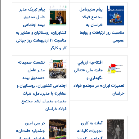
پیام مدیرعامل
پیام تبریک مدیر
مجتمع فولاد
عامل صندوق
خراسان به
بیمه اجتماعی
مناسبت روز ارتباطات و روابط
کشاورزان، روستائیان و عشایر به
عمومی
مناسبت ۱۱ اردیبهشت روز جهانی
کار و کارگر
افتتاحيه ارزيابي
نشست صمیمانه
جايزه ملي «تعالي
مدیر عامل
نگهداري و
«صندوق بیمه
تعميرات ايران» در مجتمع فولاد
اجتماعی کشاورزان، روستاییان و
خراسان
عشایر» با مدیرعامل، هیات
مدیره و مدیران ارشد مجتمع
فولاد خراسان
آماده به کاری
در سی امین
تجهیزات کارخانه
جشنواره «امتنان»