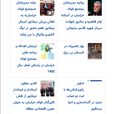
بیانیه مدیرعامل
مژده مدیرعامل
مجتمع فولاد
«مجتمع فولاد
خراسان در آستانه
خراسان» به
ایام فاطمیه و سالروز شهادت
اهالی ورزش نیشابور امسال
سردار شهید قاسم سلیمانی
نیشابور طعم حضور در لیگ
کشوری والیبال را می چشد
بهار تعمیرات در
ترجمان اهداف و
تابستان بی برق
برنامه های
مجتمع فولاد
خراسان در راستای شعار سال
1400
تداوم
تقدیر معاون
رکوردشکنی‌ها با
استاندار و فرماندار
ثبت دو نصاب
نیشابور از نقش
جدید در گندله‌سازی و احیا
تاثیرگذار فولاد خراسان به عنوان
مستقیم
معین اقتصادی منطقه