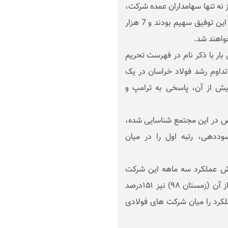
ز نه تنها سهامداران عمده شرکت،
بلکه همکاران صدیق و پرتلاش من که بیش از پیش در این توفیق سهیم بودند و 7 هزار
خواهند شد.
ار با ذکر نام در فهرست تحریم
تداوم رشد فولاد خراسان در یک
 و شناسایی سودی معادل 7 سال پیش از آن، پاسخی به ترامپ و
۹۸ بالغ بر ۷۹ درصد سودخالص در این مجتمع شناسایی شده،
وددهی، رتبه اول را در میان
ایش عملکرد سه ماهه این شرکت
تصریح کرد: مجتمع در بهار ۹۹ نسبت به سه ماه پیش از آن (زمستان ۹۸) نیز ۱۵۱درصد
لکرد را میان شرکت های فولادی