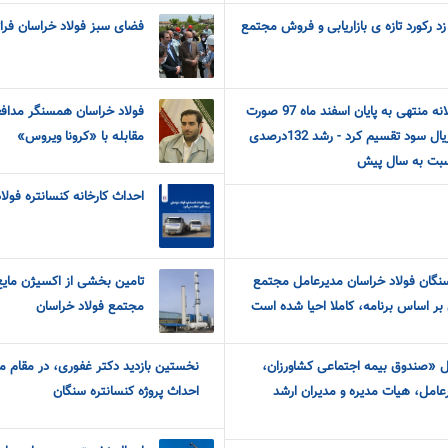
زد رکورد تازه ی بازاریابی و فروش مجتمع
فضای سبز فولاد خراسان فراتر
در مجمع عمومی عادی سالانه منتهی به پایان اسفند ماه 97 صورت
فولاد خراسان همسنگر مدافع
گرفت: فولاد خراسان 400 ریال سود تقسیم کرد - رشد 132درصدی
مقابله با «کرونا ویروس»
بت به سال پیش
احداث کارخانه کنسانتره فول
نگان فولاد خراسان مدیرعامل مجتمع
تامین بخشی از اکسیژن مایع 
 بر اساس برنامه، کاملا احیا شده است
مجتمع فولاد خراسان
 «صندوق بیمه اجتماعی کشاورزان،
نخستین بازدید دکتر غفوری، در مقام م
رعامل، هیات مدیره و مدیران ارشد
احداث پروژه کنسانتره سنگان