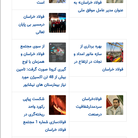
فولاد خراسان» به
است
عنوان مدیر عامل موفق ملی
فولاد خراسان
درمسیر بی پایان
تعالی
بهره برداری از
از سوی مجتمع
سازه مانور امداد و
فولاد خراسان و
نجات در ارتفاع در
همزمان با اوج
فولاد خراسان
گیری کرونا صورت گرفت: تامین
بیش از 48 تن اکسیژن مورد
نیاز بیمارستان های نیشابور
فولادخراسان
شکست پیاپی
سردمدارشفافیت
رکورد واحد
درصنعت
ریخته‌گری در
فولادسازی شماره 1 مجتمع
فولاد خراسان