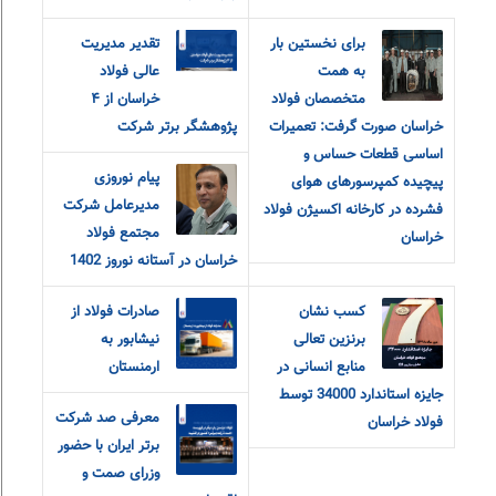
برای نخستین بار
تقدیر مدیریت
به همت
عالی فولاد
متخصصان فولاد
خراسان از ۴
خراسان صورت گرفت: تعمیرات
پژوهشگر برتر شرکت
اساسی قطعات حساس و
پیام نوروزی
پیچیده کمپرسورهای هوای
مدیرعامل شرکت
فشرده در کارخانه اکسیژن فولاد
مجتمع فولاد
خراسان
خراسان در آستانه نوروز 1402
کسب نشان
صادرات فولاد از
برنزین تعالی
نیشابور به
منابع انسانی در
ارمنستان
جایزه استاندارد 34000 توسط
معرفی صد شرکت
فولاد خراسان
برتر ایران با حضور
وزرای صمت و