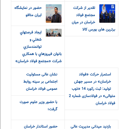
تقدیر از شرکت
حضور در نمایشگاه
مجتمع فولاد
ایران متافو
خراسان در میان
برترین های بورس کالا
ايجاد فرصتهاي
شغلي و
توانمندسازي
بانوان فيروزهاي با همکاري
شرکت «مجتمع فولاد خراسان»
استمرار حرکت «فولاد
نشان عالی مسئولیت
خراسان» در مسیر جهش
اجتماعی بر سینه روابط
تولید: ثبت رکورد 14 «ذوب
عمومی فولاد خراسان
متوالی» در فولادسازی شماره 2
با حضور وزیر علوم صورت
فولاد خراسان
گرفت؛
بازدید میدانی مدیریت عالی
حضور استاندار خراسان