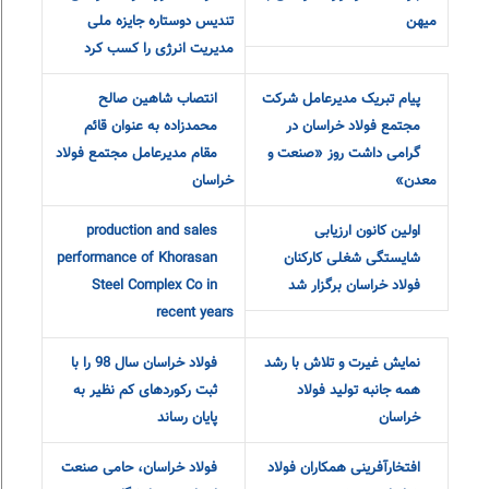
میهن
تندیس دوستاره جایزه ملی
مدیریت انرژی را کسب کرد
پیام تبریک مدیرعامل شرکت
انتصاب شاهین صالح
مجتمع فولاد خراسان در
محمدزاده به عنوان قائم
گرامی داشت روز «صنعت و
مقام مدیرعامل مجتمع فولاد
معدن»
خراسان
اولین کانون ارزیابی
production and sales
شایستگی شغلی کارکنان
performance of Khorasan
فولاد خراسان برگزار شد
Steel Complex Co in
recent years
نمایش غیرت و تلاش با رشد
فولاد خراسان سال 98 را با
همه جانبه تولید فولاد
ثبت رکوردهای کم نظیر به
خراسان
پایان رساند
افتخارآفرینی همکاران فولاد
فولاد خراسان، حامی صنعت