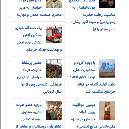
مدیرعامل مجتمع
مدیرعامل فولاد
فولاد‌خراسان به
خراسان به وزیر
مناسبت رحلت حضرت
محترم صنعت، معدن و تجارت
رسول(ص) و سبط اکبر ایشان،
یک دستگاه خودرو
امام مجتبی(ع)
سنگین آتش
نشانی برای ایمنی
و بهداشت فولاد خراسان
با وجود کرونا و
حضور پرنشاط
محدودیت های
خانواده فولاد
تولید اتفاق افتاد:
خراسان در اردوی
رکورد تولید گندله در فولاد
فرهنگی، تفریحی پس از دو
خراسان شکسته شد
سال کرونایی
دومین موفقیت
بازدید عضو هیات
پیاپی فولاد
مدیره صندوق
خراسان در جایزه
بیمه اجتماعی
ملی«تعالی منابع انسانی»
کشاورزان، روستائیان و عشایر از