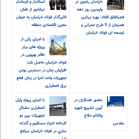
خراسان رضوی در
استاندار و فرماندار
واپسین روز دهه
نیشابور از نقش
فجراتفاق افتاد: بهره برداری
تاثیرگذار فولاد خراسان به عنوان
همزمان از 5 طرح عمرانی و
معین اقتصادی منطقه
توسعه ای فولاد خراسان
با اجرای یکی از
پروژه های برتر
نظام بهپویی در
فولاد خراسان حاصل شد:
افزایش زمان در دسترس بودن
تجهیزات واحد احیا در زمان قطع
برق اضطراری
حضور همکاران در
با اجرای پروژه پایل
آیین تشییع شهید
اضطراری مشکل
والانام دفاع
تجهيزات بين دو
مقدس
كارخانه احياء مستقيم و گندله
سازي در فولاد خراسان مرتفع