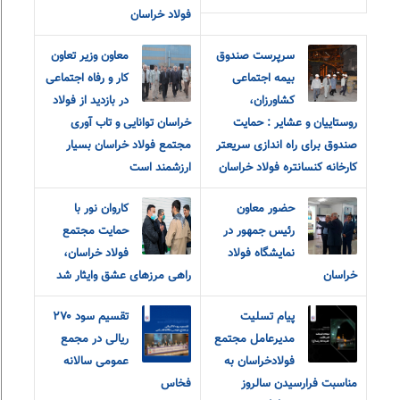
فولاد خراسان
سرپرست صندوق
معاون وزیر تعاون
بیمه اجتماعی
کار و رفاه اجتماعی
کشاورزان،
در بازدید از فولاد
روستاییان و عشایر : حمایت
خراسان توانایی و تاب آوری
صندوق برای راه اندازی سریعتر
مجتمع فولاد خراسان بسیار
کارخانه کنسانتره فولاد خراسان
ارزشمند است
حضور معاون
کاروان نور با
رئیس جمهور در
حمایت مجتمع
نمایشگاه فولاد
فولاد خراسان،
خراسان
راهی مرزهای عشق و‌ایثار شد
پیام‌ ‌تسلیت
تقسیم سود ۲۷۰
مدیرعامل مجتمع
ریالی در مجمع
فولاد‌خراسان به
عمومی سالانه
مناسبت‌ فرارسیدن سالروز
فخاس