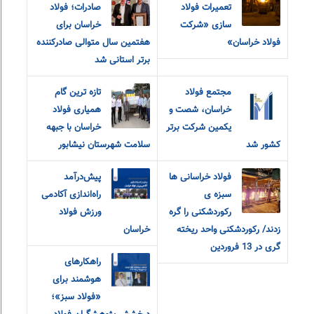
تعمیرات فولاد
صادرات؛ فولاد
سازی «شرکت
خراسان برای
فولاد خراسان»
هفتمین سال متوالی صادرکننده
برتر استانی شد
مجتمع فولاد
تازه ترین گام
خراسان، شصت و
همیاری فولاد
یکمین شرکت برتر
خراسان با جبهه
کشور شد
سلامت شهرستان نیشابور
فولاد خراسانی ها
پیش‌درآمد
سبزه ی
راه‌اندازی آکادمی
رکوردشکنی را گره
ورزش فولاد
زدند/ رکوردشکنی واحد ریخته
خراسان
گری در 13 فروردین
راهکارهای
هوشمند برای
«فولاد سبز»؛