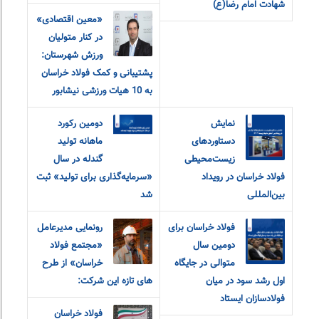
شهادت امام‌ رضا(ع)
«معین اقتصادی»
در کنار متولیان
ورزش شهرستان:
پشتیبانی و کمک فولاد خراسان
به 10 هیات ورزشی نیشابور
نمایش
دومین رکورد
دستاوردهای
ماهانه تولید
زیست‌محیطی
گندله در سال
فولاد خراسان در رویداد
«سرمایه‌گذاری برای تولید» ثبت
بین‌المللی
شد
فولاد خراسان برای
رونمایی مدیرعامل
دومین سال
«مجتمع فولاد
متوالی در جایگاه
خراسان» از طرح
اول رشد سود در میان
های تازه این شرکت:
فولادسازان ایستاد
فولاد خراسان