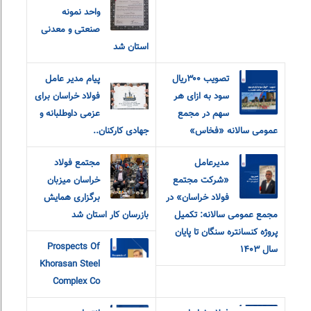
واحد نمونه
صنعتی و معدنی
استان شد
تصویب ۳۰۰ریال
پیام مدیر عامل
سود به ازای هر
فولاد خراسان برای
سهم در مجمع
عزمی داوطلبانه و
عمومی سالانه «فخاس»
جهادی کارکنان..
مدیرعامل
مجتمع فولاد
«شرکت مجتمع
خراسان میزبان
فولاد خراسان» در
برگزاری همایش
مجمع عمومی سالانه: تکمیل
بازرسان کار استان شد
پروژه کنسانتره سنگان تا پایان
Prospects Of
سال ۱۴۰۳
Khorasan Steel
Complex Co