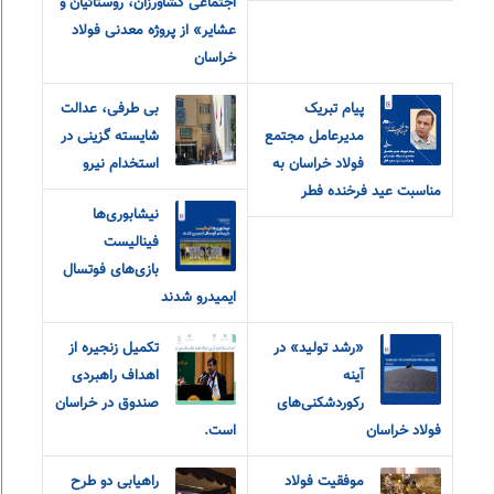
اجتماعی کشاورزان، روستائیان و
عشایر» از پروژه معدنی فولاد
خراسان
پیام تبریک
بی طرفی، عدالت
مدیرعامل مجتمع
شایسته گزینی در
فولاد خراسان به
استخدام نیرو
مناسبت عید فرخنده فطر
نیشابوری‌ها
فینالیست
بازی‌های فوتسال
ایمیدرو شدند
«رشد تولید» در
تکمیل زنجیره از
آینه
اهداف راهبردی
رکوردشکنی‌های
صندوق در خراسان
فولاد خراسان
است.
موفقیت فولاد
راهیابی دو طرح