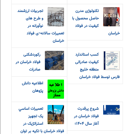
تکنولوژی مدرن
تجربیات ارزشمند
حاصل محصول با
و طرح های
کیفیت در فولاد
نوآورانه در
خراسان
تعمیرات سالانه¬ی فولاد
خراسان
کسب استاندارد
رکوردشکنی
کیفیت صادراتی
فولاد خراسان در
منطقه خلیج
صادرات
فارس توسط فولاد خراسان
اطلاعیه دانش
پژوهان
شروع پرقدرت
تعميرات اساسي
فولاد خراسان در
يک تجهيز
آغاز سال ۱۴۰۴؛
استراتژيک در
فولاد خراسان با تکيه بر توان