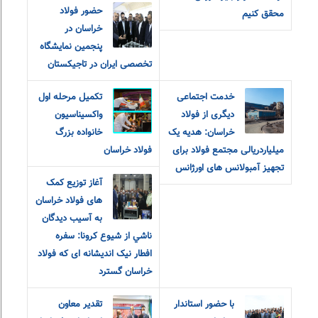
حضور فولاد
محقق کنیم
خراسان در
پنجمین نمایشگاه
تخصصی ایران در تاجیکستان
خدمت اجتماعی
تکمیل مرحله اول
دیگری از فولاد
واکسیناسیون
خراسان: هدیه یک
خانواده بزرگ
میلیاردریالی مجتمع فولاد برای
فولاد خراسان
تجهیز آمبولانس های اورژانس
آغاز توزیع کمک
های فولاد خراسان
به آسيب ديدگان
ناشي از شيوع كرونا: سفره
افطار نیک اندیشانه ای که فولاد
خراسان گسترد
با حضور استاندار
تقدیر معاون