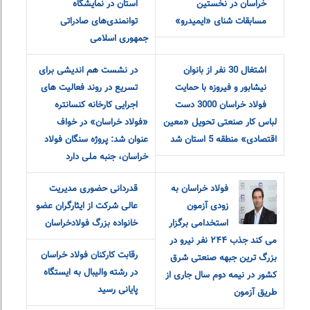
خراسان در نخستین
استان در نمایشگاه
مسابقات شنای «ایمیدرو»
توانمندی‌های صادراتی
جمهوری اسلامی
اشتغال 30 نفر از بانوان
در نشست هم اندیشی برای
نیشابور و فیروزه با حمایت
تسریع در روند فعالیت های
فولاد خراسان 3000 دست
اجرایی کارخانه کنسانتره
لباس کار صنعتی تحویل «معین
«فولاد خراسان» در خواف
اقتصادی» منطقه 5 استان شد
عنوان شد: پروژه سنگان فولاد
خراسان، جنبه ملی دارد
فولاد خراسان به
قدردانی حضوری مدیریت
زودی آزمون
عالی شرکت از ایثارگران عضو
استخدامی برگزار
خانواده‌ بزرگ‌ فولادخراسان
می کند جذب ٢۴۴ نفر نیرو در
رقابت کارکنان فولاد خراسان
بزرگ ترین جبهه صنعتی شرق
در رشته والیبال به ایستگاه
کشور در نیمه دوم سال جاری از
پایانی رسید
طریق آزمون