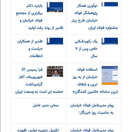
نوآوری همکار
بازدید دکتر
پژوهشگر فولاد
برقراری از مجتمع
خراسان طرح برتر
فولاد خراسان و
جشنواره فولاد ایران
تقدیر از روند رشد تولید
یک رکوردشکنی
تقدیر از همکاران
خاص پس از ۷
حراست و
سال
انتظامات
استفاده فولاد
فرا رسیدن 31
خراسان از به روز
شهریورماه، آغاز
ترین و شفاف
گرامیداشت
ترین سامانه «تامین کنندگان»
حماسه ای است به وسعت ایران
پیام مدیرعامل فولاد خراسان
سخن مدیر عامل
به مناسبت روز خبرنگار:
پیام مدیرعامل فولاد خراسان
تکمیل زنجیره تولید، تقویت