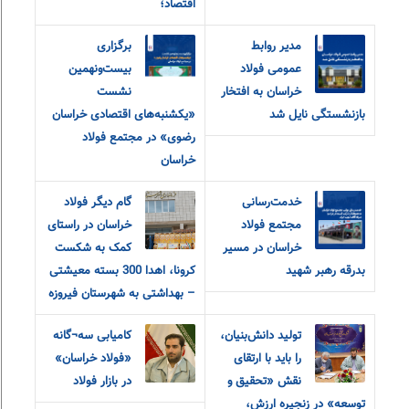
اقتصاد؛
مدیر روابط
برگزاری
عمومی فولاد
بیست‌ونهمین
خراسان به افتخار
نشست
بازنشستگی نایل شد
«یکشنبه‌های اقتصادی خراسان
رضوی» در مجتمع فولاد
خراسان
خدمت‌رسانی
گام دیگر فولاد
مجتمع فولاد
خراسان در راستای
خراسان در مسیر
کمک به شکست
بدرقه رهبر شهید
کرونا، اهدا 300 بسته معیشتی
– بهداشتی به شهرستان فیروزه
تولید دانش‌بنیان،
کامیابی سه¬گانه
را باید با ارتقای
«فولاد خراسان»
نقش «تحقیق و‌
در بازار فولاد
توسعه» در زنجیره ارزش،