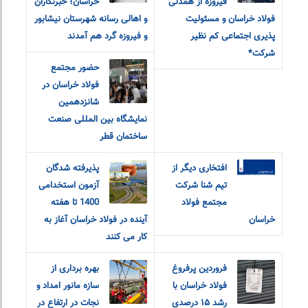
فیروزه از همدلی
خراسان؛ خبرنگاران
فولاد خراسان و مسئولیت
و اهالی رسانه شهرستان نیشابور
پذیری اجتماعی کم نظیر
و فیروزه گرد هم آمدند
شرکت*
حضور مجتمع
فولاد خراسان در
شانزدهمین
نمایشگاه بین المللی صنعت
ساختمان قطر
افتخاری دیگر از
پذیرفته شدگان
تیم شنا شرکت
آزمون استخدامی
مجتمع فولاد
1400 تا هفته
خراسان
آینده در فولاد خراسان آغاز به
کار می کنند
فروردین پرفروغ
بهره برداری از
فولاد خراسان با
سازه مانور امداد و
رشد ۱۵ درصدی
نجات در ارتفاع در