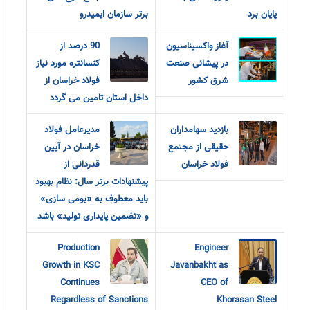
پایان برد
برتر سازمان ایمیدرو
آغاز واکسیناسیون
90 درصد از
در پیشانی صنعت
کنسانتره مورد نیاز
شرق کشور
فولاد خراسان از
داخل استان تامین می گردد
بازدید سهامداران
مدیرعامل فولاد
حقیقی از مجتمع
خراسان در آیین
فولاد خراسان
قدردانی از
پیشنهادات برتر سال: نظام بهبود
باید معطوف به «بومی سازی»
و «تضمین پایداری تولید» باشد
Production
Engineer
Growth in KSC
Javanbakht as
Continues
CEO of
Regardless of Sanctions
Khorasan Steel