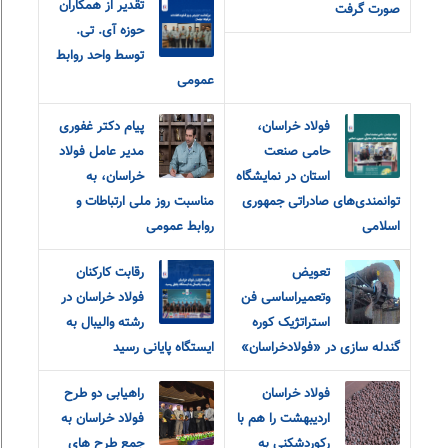
تقدیر از همکاران
صورت گرفت
حوزه آی. تی.
توسط واحد روابط
عمومی
فولاد خراسان،
پیام دکتر غفوری
حامی صنعت
مدیر عامل فولاد
استان در نمایشگاه
خراسان، به
توانمندی‌های صادراتی جمهوری
مناسبت روز ملی ارتباطات و
اسلامی
روابط عمومی
تعویض
رقابت کارکنان
وتعمیراساسی فن
فولاد خراسان در
استراتژیک کوره
رشته والیبال به
گندله سازی در «فولادخراسان»
ایستگاه پایانی رسید
فولاد خراسان
راهیابی دو طرح
اردیبهشت را هم با
فولاد خراسان به
رکوردشکنی به
جمع طرح های