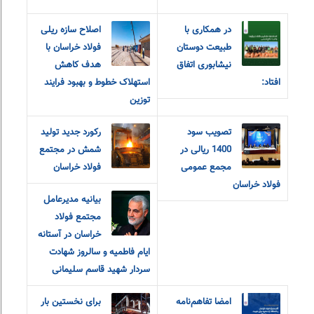
در همکاری با
اصلاح سازه ریلی
طبیعت دوستان
فولاد خراسان با
نیشابوری اتفاق
هدف کاهش
افتاد:
استهلاک خطوط و بهبود فرایند
توزین
تصویب سود
رکورد جدید تولید
1400 ریالی در
شمش در مجتمع
مجمع عمومی
فولاد خراسان
فولاد خراسان
بیانیه مدیرعامل
مجتمع فولاد
خراسان در آستانه
ایام فاطمیه و سالروز شهادت
سردار شهید قاسم سلیمانی
امضا تفاهم‌نامه
برای نخستین بار