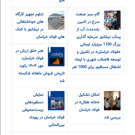
احيا
گام سبز صنعت
تداوم تجهیز کارگاه
سرخ در تامین
های خوداشتغالی
بلندمدت آب از
در نیشابور با کمک
پسآب نیشابور سرمایه گذاری
های فولاد خراسان
بزرگ 1100 میلیارد تومانی
هنرِ خلق ارزش در
«فولاد خراسان» در تکمیل و
فولاد خراسان؛
توسعه فاضلاب شهری با ایجاد
مهر ۱۴۰۴ رکورد
اشتغال مستقیم برای 1000 نفر
تاریخی فروش ماهانه شکسته
شد
امکان تشکيل
نمایش
«خانه هلال» در
دستاوردهای
فولاد خراسان
زیست‌محیطی
بررسي شد
فولاد خراسان در رویداد
بین‌المللی