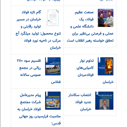
صنعت عظیم
گام تازه فولاد
فولاد، یک
خراسان در مسیر
دانشگاه علمی و
تولید رقابتی و
عملی و فرصتی بی‌نظیر برای
تنوع محصول: تولید میلگرد آج
تحقق خواسته رهبر انقلاب است
مرکب در ناحیه نورد فولاد
خراسان
تداوم نوار
تقسیم سود ۲۸۰
کامیابی‌های
ریالی در مجمع
فولادمردان
عمومی سالانه
خراسان
فخاس
انتصاب سکاندار
پیام مدیرعامل
جدید فولاد
شرکت مجتمع
خراسان
فولاد خراسان به
مناسبت فرارسیدن روز جهانی
قدس: