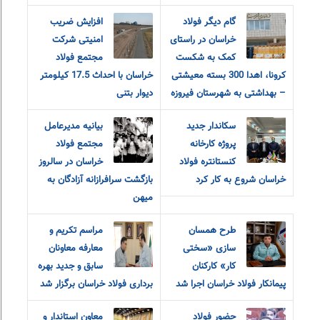
گام دیگر فولاد
افزایش ضریب
خراسان در راستای
امنیتی شرکت
کمک به شکست
مجتمع فولاد
کرونا، اهدا 300 بسته معیشتی
خراسان با احداث 17.5 کیلومتر
– بهداشتی به شهرستان فیروزه
دیوار بتنی
سکاندار جدید
بیانیه مدیرعامل
پروژه کارخانه
مجتمع فولاد
کنستانتره فولاد
خراسان در سالروز
خراسان شروع به کار کرد
بازگشت سرافرازانه آزادگان به
میهن
طرح همسان
مراسم تکریم و
سازی «سختی
معارفه‌ معاونان
کار» کارکنان
سابق و جدید بهره
پیمانکار فولاد خراسان اجرا شد
برداری فولاد خراسان برگزار شد
حضور فولاد
معاون استاندار و