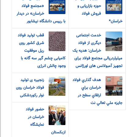
حوزه بازاریابی و
«مجتمع فولاد
فروش فولاد
خراسان» در دیدار
خراسان*
با رییس دانشگاه نیشابور
خدمت اجتماعی
قطب تولید فولاد
دیگری از فولاد
شرق کشور روی
خراسان: هدیه یک
ریل موفقیت
میلیاردریالی مجتمع فولاد برای
کامیابی چشم گیر سه گانه با
تجهیز آمبولانس های اورژانس
وجود چالش انرژی
هدف گذاري فولاد
زنجیره ی تولید
خراسان براي
فولاد خراسان روی
نوار رکوردشکنی
جايزه ملي تعالي نت
حضور فولاد
خراسان در
نمایشگاه
ازبکستان