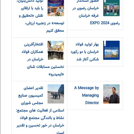
حضور استاندار
تولید دانش‌بنیان،
خراسان رضوی در
را باید با ارتقای
غرفه خراسان
نقش «تحقیق و‌
رضوی EXPO 2024
توسعه» در زنجیره ارزش،
محقق کنیم
بهار تولید فولاد
افتخارآفرینی
خراسان با‌ دو رکورد
همکاران فولاد
شکنی آغاز شد
خراسان در
نخستین مسابقات شنای
«ایمیدرو»
A Message by
تقدیر اعضای
Managing
کمیسیون صنایع
Director
مجلس شورای
اسلامی از فعالیت های مجتمع:
نشاط و بالندگی مجتمع فولاد
خراسان در خور تحسین و تقدیر
است