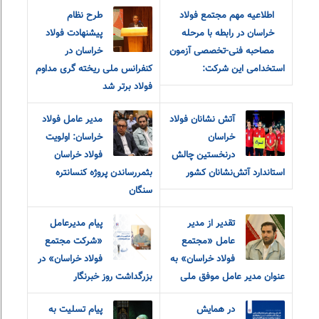
اطلاعیه مهم مجتمع فولاد
طرح نظام
خراسان در رابطه با مرحله
پیشنهادت فولاد
مصاحبه فنی-تخصصی آزمون
خراسان در
استخدامی این شرکت:
کنفرانس ملی ریخته گری مداوم
فولاد برتر شد
آتش نشانان فولاد
مدیر عامل فولاد
خراسان
خراسان: اولویت
درنخستین چالش
فولاد خراسان
استاندارد آتش‌نشانان کشور
بثمررساندن پروژه کنسانتره
سنگان
تقدیر از مدیر
پیام مدیرعامل
عامل «مجتمع
«شرکت مجتمع
فولاد خراسان» به
فولاد خراسان» در
عنوان مدیر عامل موفق ملی
بزرگداشت روز خبرنگار
در همایش
پیام تسلیت به