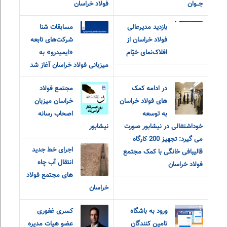
جــوان
فولاد خراسان
بازدید مدیرعالی
مسابقات شنا
فولاد خراسان از
شرکت‌های تابعه
افلاک‌نمای خیّام
«ایمیدرو» به
میزبانی فولاد خراسان آغاز شد
در ادامه کمک
مجتمع فولاد
های فولاد خراسان
خراسان میزبان
به توسعه
اصحاب رسانه
خوداشتغالی در نیشابور صورت
نیشابور
می گیرد: تجهیز 200 کارگاه
اجرای خط جدید
قالیبافی خانگی با کمک مجتمع
انتقال آب چاه
فولاد خراسان
های مجتمع فولاد
خراسان
ورود به باشگاه
کسری غفوری
تامین کنندگان
عضو هیات مدیره