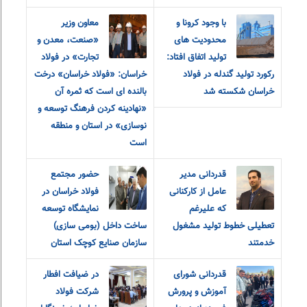
با وجود کرونا و
معاون وزیر
محدودیت های
«صنعت، معدن و
تولید اتفاق افتاد:
تجارت» در فولاد
رکورد تولید گندله در فولاد
خراسان: «فولاد خراسان» درخت
خراسان شکسته شد
بالنده ای است که ثمره آن
«نهادینه کردن فرهنگ توسعه و
نوسازی» در استان و منطقه
است
قدردانی مدیر
حضور مجتمع
عامل از کارکنانی
فولاد خراسان در
که علیرغم
نمایشگاه توسعه
تعطیلی خطوط تولید مشغول
ساخت داخل (بومی سازی)
خدمتند
سازمان صنایع کوچک استان
قدردانی شورای
در ضیافت افطار
آموزش و‌ پرورش
شرکت فولاد