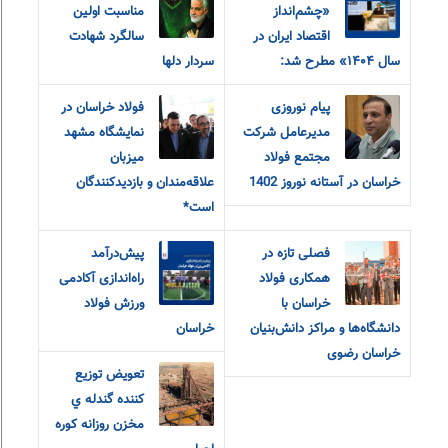
«چشم‌انداز
مناسبت اولین
اقتصاد ایران در
سالگرد شهادت
سال ۱۴۰۴» مطرح شد:
سردار دلها
پیام نوروزی
فولاد خراسان در
مدیرعامل شرکت
نمایشگاه مشهد
مجتمع فولاد
میزبان
خراسان در آستانه نوروز 1402
علاقه‌مندان و‌ بازدیدکنندگان
است*
فصلی تازه در
پیش‌درآمد
همکاری فولاد
راه‌اندازی آکادمی
خراسان با
ورزش فولاد
دانشگاه‌ها و مراکز دانش‌بنیان
خراسان
خراسان رضوی
تعويض توزيع
کننده گندله ي
مخزن روزانه کوره