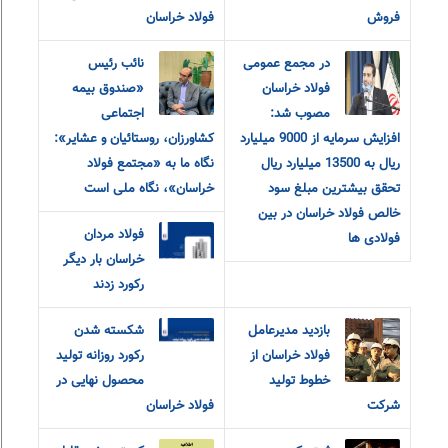
فروش
فولاد خراسان
در مجمع عمومی
نائب رئیس
فولاد خراسان
«صندوق بیمه
مصوب شد:
اجتماعی
افزایش سرمایه از 9000 میلیارد
کشاورزان، روستائیان و عشایر»:
ریال به 13500 میلیارد ریال
نگاه ما به «مجتمع فولاد
تحقق بیشترین مبلغ سود
خراسان»، نگاه ملی است
خالص فولاد خراسان در بین
فولاد مردان
فولادی ها
خراسان بار دیگر
رکورد زدند
بازدید مدیرعامل
شکسته شدن
فولاد خراسان از
رکورد روزانه تولید
خطوط تولید
محصول نهایی در
شرکت
فولاد خراسان