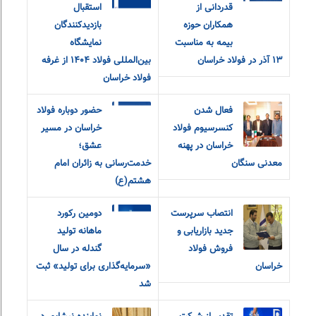
قدردانی از
استقبال
همکاران حوزه
بازدیدکنندگان
بیمه به مناسبت
نمایشگاه
۱۳ آذر در فولاد خراسان
بین‌المللی فولاد ۱۴۰۴ از غرفه
فولاد خراسان
فعال شدن
حضور دوباره فولاد
کنسرسیوم فولاد
خراسان در مسیر
خراسان در پهنه
عشق؛
معدنی سنگان
خدمت‌رسانی به زائران امام
هشتم(ع)
انتصاب سرپرست
دومین رکورد
جدید بازاریابی و
ماهانه تولید
فروش فولاد
گندله در سال
خراسان
«سرمایه‌گذاری برای تولید» ثبت
شد