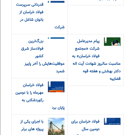
قدردانی سرپرست
فولاد خراسان از
بانوان شاغل در
شرکت
پیام مدیرعامل
بزرگ‌ترین
شرکت «مجتمع
فولادساز شرق
فولاد خراسان» به
کشور
مناسبت سالروز شهادت آیت اله
موفقیت‌هایش را آخر پاییز
دکتر بهشتی و هفته قوه
شمرد
قضاییه
فولاد خراسان
مهرماه را با دومین
رکوردشکنی به
پایان برد
فولاد خراسان برای
با اجرای یکی از
دومین سال
پروژه های برتر