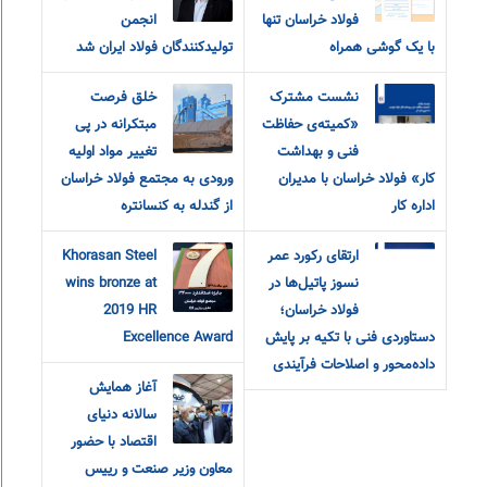
فولاد خراسان تنها
انجمن
با یک گوشی همراه
تولیدکنندگان فولاد ایران شد
نشست مشترک
خلق فرصت
«کمیته‌ی حفاظت
مبتکرانه در پی
فنی و بهداشت
تغییر مواد اولیه
کار» فولاد خراسان با مدیران
ورودی به مجتمع فولاد خراسان
اداره کار
از گندله به کنسانتره
ارتقای رکورد عمر
Khorasan Steel
نسوز پاتیل‌ها در
wins bronze at
فولاد خراسان؛
2019 HR
دستاوردی فنی با تکیه بر پایش
Excellence Award
داده‌محور و اصلاحات فرآیندی
آغاز همایش
سالانه دنیای
اقتصاد با حضور
معاون وزیر صنعت و رییس