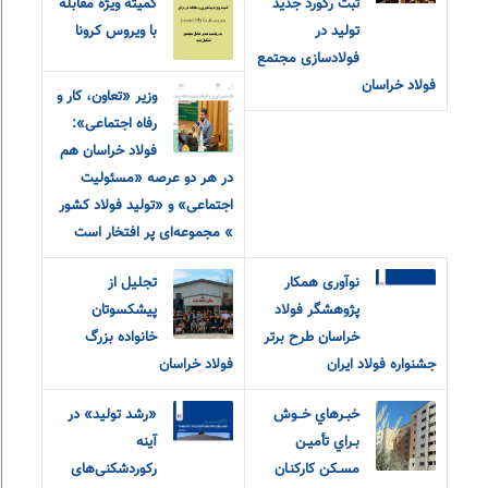
ثبت رکورد جدید
کمیته ویژه مقابله
تولید در
با ویروس کرونا
فولادسازی مجتمع
فولاد خراسان
وزیر «تعاون، کار و
رفاه اجتماعی»:
فولاد خراسان هم
در هر دو‌ عرصه «مسئولیت
اجتماعی» و «تولید فولاد کشور
» مجموعه‌ای پر افتخار است
نوآوری همکار
تجلیل از
پژوهشگر فولاد
پیشکسوتان
خراسان طرح برتر
خانواده بزرگ
جشنواره فولاد ایران
فولاد خراسان
خبـرهاي خــوش
«رشد تولید» در
بـراي تأميـن
آینه
مسـکن کارکنـان
رکوردشکنی‌های