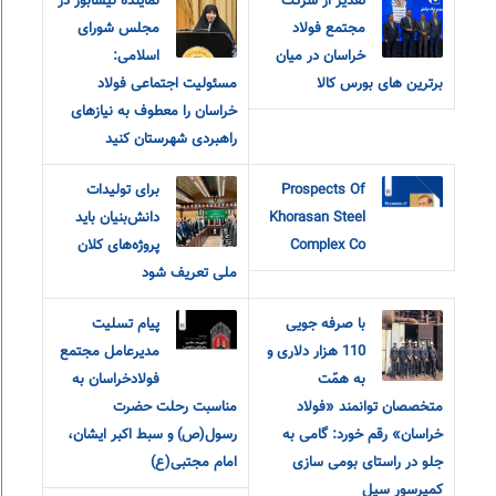
تقدیر از شرکت
نماینده نیشابور در
مجتمع فولاد
مجلس شورای
خراسان در میان
اسلامی:
برترین های بورس کالا
مسئولیت اجتماعی فولاد
خراسان را معطوف به نیازهای
راهبردی شهرستان کنید
Prospects Of
برای تولیدات
Khorasan Steel
دانش‌بنیان باید
Complex Co
پروژه‌های کلان
ملی تعریف شود
با صرفه جویی
پیام‌ ‌تسلیت
110 هزار دلاری و
مدیرعامل مجتمع
به همّت
فولاد‌خراسان به
متخصصان توانمند «فولاد
مناسبت رحلت حضرت
خراسان» رقم خورد: گامی به
رسول(ص) و سبط اکبر ایشان،
جلو در راستای بومی سازی
امام مجتبی(ع)
کمپرسور سیل