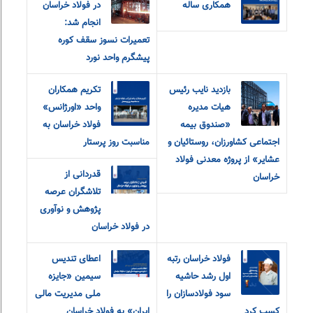
همکاری ساله
در فولاد خراسان
انجام شد:
تعمیرات نسوز سقف کوره
پیشگرم واحد نورد
بازدید نایب رئیس
تکریم همکاران
هیات مدیره
واحد «اورژانس»
«صندوق بیمه
فولاد خراسان به
اجتماعی کشاورزان، روستائیان و
مناسبت روز پرستار
عشایر» از پروژه معدنی فولاد
قدردانی از
خراسان
تلاشگران عرصه
پژوهش و نوآوری
در فولاد خراسان
فولاد خراسان رتبه
اعطای تندیس
اول رشد حاشیه
سیمین «جایزه
سود فولادسازان را
ملی مدیریت مالی
کسب کرد
ایران» به فولاد خراسان