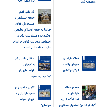
Complex Co
منصوب شد
قدردانی امام
جمعه نیشابور از
مدیرعامل فولاد
خراسان/ حجه الاسلام یعقوبی:
رویکرد نو و مسئولیت پذیری
اجتماعی مدیریت فولاد خراسان
شایسته قدردانی است
فولاد خراسان
انتقال دانش فنی
میزبان رقابت
و آموزش
کارگران کشور
فولادسازی از
نیشابور به بصره
حضور فولاد
تغییر و تحول در
خراسان در
حوزه بازاریابی و
نمایشگاه گل و
فروش فولاد
گیاه نیشابور; استمرار همکاری
خراسان*