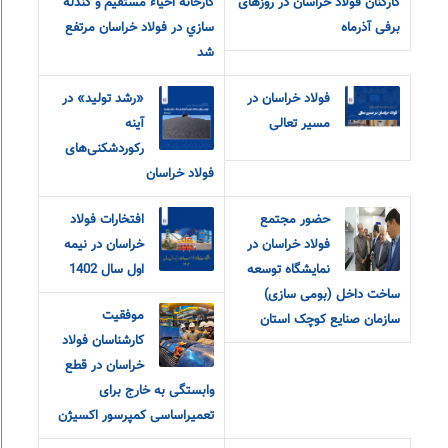
کارکنان فولاد خراسان در روزهای
كارخانه احياء مستقيم و گندله
برفی آذرماه
سازي در فولاد خراسان مرتفع
شد
فولاد خراسان در
«رشد تولید» در
مسیر تعالی
آینه
رکوردشکنی‌های
فولاد خراسان
حضور مجتمع
افتخارات فولاد
فولاد خراسان در
خراسان در نیمه
نمایشگاه توسعه
اول سال 1402
ساخت داخل (بومی سازی)
موفقیت
سازمان صنایع کوچک استان
کارشناسان فولاد
خراسان در قطع
وابستگی به خارج برای
تعمیراساسی کمپرسور اکسیژن