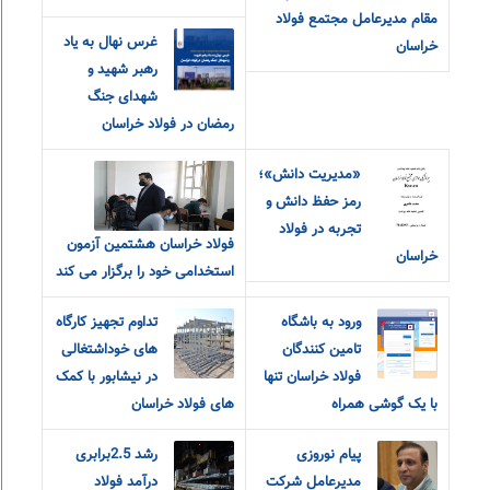
مقام مدیرعامل مجتمع فولاد
غرس نهال به یاد
خراسان
رهبر شهید و
شهدای جنگ
رمضان در فولاد خراسان
«مديريت دانش»؛
رمز حفظ دانش و
تجربه در فولاد
فولاد خراسان هشتمین آزمون
خراسان
استخدامی خود را برگزار می کند
ورود به باشگاه
تداوم تجهیز کارگاه
تامین کنندگان
های خوداشتغالی
فولاد خراسان تنها
در نیشابور با کمک
با یک گوشی همراه
های فولاد خراسان
پیام نوروزی
رشد 2.5برابری
مدیرعامل شرکت
درآمد فولاد