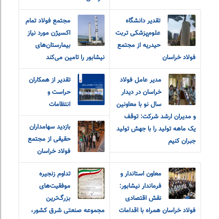
تقدیر دانشگاه
مجتمع فولاد تمام
علوم‌پزشکی تربت
اکسیژن مورد نیاز
حیدریه از مجتمع
بیمارستان‌های
فولاد خراسان
نیشابور را تامین می‌کند
مدير عامل فولاد
تقدیر از همکاران
خراسان در ديدار
حراست و
سال نو با معاونين
انتظامات
و مديران ارشد شرکت: توقف
بازدید سهامداران
یک ماهه تولید را با جهش تولید
حقیقی از مجتمع
جبران کنیم
فولاد خراسان
معاون استاندار و
تداوم زنجیره
فرماندار نیشابور:
موفقیت‌های
نقش اقتصادی
بزرگ‌ترین
فولاد خراسان همراه با اقدامات
مجموعه صنعتی شرق کشور،