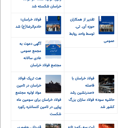
خراسان شکسته شد
تقدیر از همکاران
فولاد خراسان؛
حوزه آی. تی.
خادم‌الرضا(ع) شد
توسط واحد روابط
عمومی
آگهی دعوت به
مجمع عمومی
عادی سالانه
مجتمع فولاد خراسان
فولاد خراسان با
هت تریک فولاد
فاصله
خراسان در تامین
«صدرنشین رشد
مواد اولیه مجتمع
حاشیه سود» فولاد سازان بزرگ
فولاد خراسان برای سومین ماه
کشور شد
پیاپی در تامین کنسانتره رکورد
شکست
ثبت سه رکورد تازه
قدردانی حضوری