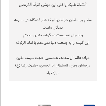
أَلسَّلٰامُ عَلَیکَ یٰا عَلی اِبنِ موسَی أَلرّضٰآ أَلمُرتَضٰی
سلام بر سلطان خراسان؛ او که غبار قدمگاهش، سرمه
دیدگان ماست
رضا جان عمریست که گوشه نشین محبتم
این گوشه را به وسعت دنیا نمی‌دهم یا امام الرئوف
میلاد عالم آل محمد، هشتمین حجت سرمد، نگین
درخشان وطن، السلطان ابا الحسن، حضرت رضا (ع)
مبارک باد