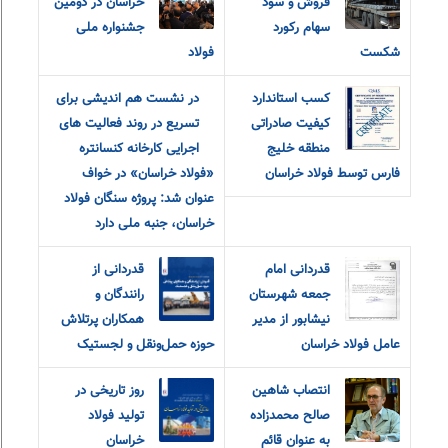
فروش و سود
خراسان در دومین
سهام رکورد
جشنواره ملی
شکست
فولاد
کسب استاندارد
در نشست هم اندیشی برای
کیفیت صادراتی
تسریع در روند فعالیت های
منطقه خلیج
اجرایی کارخانه کنسانتره
فارس توسط فولاد خراسان
«فولاد خراسان» در خواف
عنوان شد: پروژه سنگان فولاد
خراسان، جنبه ملی دارد
قدردانی امام
قدردانی از
جمعه شهرستان
رانندگان و
نیشابور از مدیر
همکاران پرتلاش
عامل فولاد خراسان
حوزه حمل‌ونقل و لجستیک
انتصاب شاهین
روز تاریخی در
صالح محمدزاده
تولید فولاد
به عنوان قائم
خراسان