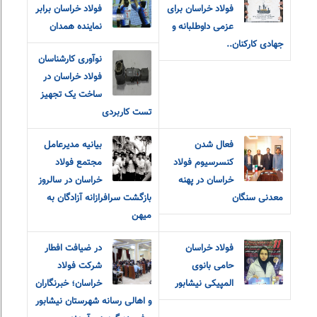
فولاد خراسان برای
فولاد خراسان برابر
عزمی داوطلبانه و
نماینده همدان
جهادی کارکنان..
نوآوری کارشناسان
فولاد خراسان در
ساخت یک تجهیز
تست کاربردی
فعال شدن
بیانیه مدیرعامل
کنسرسیوم فولاد
مجتمع فولاد
خراسان در پهنه
خراسان در سالروز
معدنی سنگان
بازگشت سرافرازانه آزادگان به
میهن
فولاد خراسان
در ضیافت افطار
حامی بانوی
شرکت فولاد
المپیکی نیشابور
خراسان؛ خبرنگاران
و اهالی رسانه شهرستان نیشابور