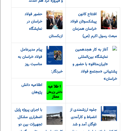
و فیروزه گرد هم آمدند
افتتاح کانون
حضور فولاد
پیشکسوتان فولاد
خراسان در
خراسان همزمان
نمایشگاه
مبعث رسول اکرم (ص)
ازبکستان
آغاز به کار هجدهمین
پیام مدیرعامل
نمایشگاه بین‌المللی
فولاد خراسان به
«ایران‌متافو» با حضور و
مناسبت روز
پشتیبانی «مجتمع فولاد
خبرنگار:
خراسان»
اطلاعیه دانش
پژوهان
جلوه ارزشمندی از
با اجرای پروژه پایل
انضباط و کارآمدی
اضطراری مشکل
ناوگان آمد و شد
تجهيزات بين دو