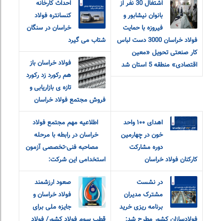
اشتغال 30 نفر از
احداث کارخانه
بانوان نیشابور و
کنسانتره فولاد
فیروزه با حمایت
خراسان در سنگان
فولاد خراسان 3000 دست لباس
شتاب می گیرد
کار صنعتی تحویل «معین
فولاد خراسان باز
اقتصادی» منطقه 5 استان شد
هم رکورد زد رکورد
تازه ی بازاریابی و
فروش مجتمع فولاد خراسان
اهدای ۱۰۰ واحد
اطلاعیه مهم مجتمع فولاد
خون در چهارمین
خراسان در رابطه با مرحله
دوره مشارکت
مصاحبه فنی-تخصصی آزمون
کارکنان فولاد خراسان
استخدامی این شرکت:
در نشست
صعود ارزشمند
مشترک مدیران
فولاد خراسان و
برنامه ریزی خرید
جایزه ملی برای
فولادسازان کشور مطرح شد:
قطب سوم فولاد کشور/ فولاد