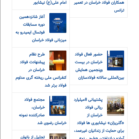
همکاران فولاد خراسان در تعمیر
امام‌ علی(ع) نیشابور
ترانس
آغاز شانزدهمین
دوره مسابقات
فوتسال ایمیدرو به
میزبانی فولاد خراسان
حضور فعال فولاد
طرح نظام
خراسان در بیست
پیشنهادت فولاد
و‌پنجمین همایش
خراسان در
بین‌المللی سالانه فولادسازان
کنفرانس ملی ریخته گری مداوم
فولاد برتر شد
پشتیبانی 8میلیارد
مجتمع فولاد
ریالی فولاد
خراسان،
خراسان از
صادرکننده نمونه
«گلریزان» نیشابوری ها فولاد
خراسان رضوی شد
برای حمایت از زندانیان غیرعمد،
تجلیل از بانوان
آماده درانداختن «طرحی نو»