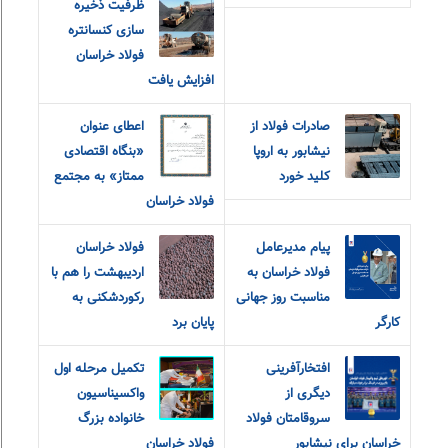
ظرفیت ذخیره
سازی کنسانتره
فولاد خراسان
افزایش یافت
صادرات فولاد از
اعطای عنوان
نیشابور به اروپا
«بنگاه اقتصادی
کلید خورد
ممتاز» به مجتمع
فولاد خراسان
پیام مدیرعامل
فولاد خراسان
فولاد خراسان به
اردیبهشت را هم با
مناسبت روز جهانی
رکوردشکنی به
کارگر
پایان برد
افتخارآفرینی
تکمیل مرحله اول
دیگری از
واکسیناسیون
سروقامتان فولاد
خانواده بزرگ
خراسان برای نیشابور
فولاد خراسان