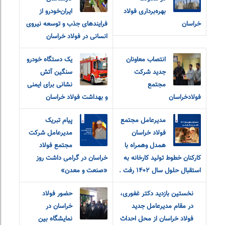
بهره‌برداری فولاد
ایران‌خودرو از
خراسان
فرایندهای جذب و توسعه نیروی
انسانی در فولاد خراسان
انتصاب معاونان
یک دستگاه خودرو
جدید شرکت
سنگین آتش
مجتمع
نشانی برای ایمنی
فولادخراسان
و بهداشت فولاد خراسان
مدیرعامل مجتمع
پیام تبریک
فولاد خراسان
مدیرعامل شرکت
همدل وهمراه با
مجتمع فولاد
کارکنان خطوط تولید کارخانه به
خراسان در گرامی داشت روز
استقبال حلول سال ۱۴۰۲ رفت .
«صنعت و معدن»
نخستین بازدید دکتر غفوری،
حضور فولاد
در مقام مدیرعامل جدید
خراسان در
فولاد خراسان از محل احداث
نمایشگاه بین