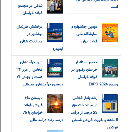
شاغل در مجتمع
است
فولاد خراسان
دومین جشنواره و
درخشش فرزندان
نمایشگاه ملی
نیشابور در
فولاد ایران
مسابقات شنای
ایمیدرو
حضور استاندار
عبور درآمدهای
خراسان رضوی در
فخاس از مرز ۳۲
غرفه خراسان
همت و جهش ۲۱
رضوی EXPO 2024
درصدی درآمدهای عملیاتی
رشد پادار فخاس
تابستان داغ
در مرداد با تحقق
فروش فولاد
23 درصد از درآمد
خراسان با 76
5 ماهه و تقویت فروش شمش
درصد رشد درآمد مالی
فولادی