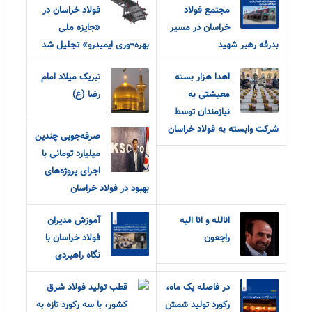
مجتمع فولاد
فولاد خراسان در
خراسان در مسیر
«جایزه ملی
بدرقه رهبر شهید
بهره¬وری ایمیدرو» تجلیل شد
اهدا هزار بسته
تبریک میلاد امام
معیشتی به
رضا (ع)
نیازمندان توسط
شرکت وابسته به فولاد خراسان
صرفه‌جویی چندین
میلیارد تومانی با
اجرای پروژه‌های
بهبود در فولاد خراسان
انالله و انا الیه
آموزش مدیران
راجعون
فولاد خراسان با
نگاه راهبردی
در فاصله یک ماه،
قطب تولید فولاد شرق
رکورد تولید شمش
کشور، با سه رکورد تازه به