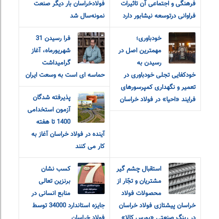
فرهنگی و اجتماعی آن تاثیرات
فولادخراسان بار دیگر صنعت
فراوانی درتوسعه نیشابور دارد
نمونه‌سال شد
خودباوری؛
فرا رسیدن 31
مهمترین اصل در
شهریورماه، آغاز
رسیدن به
گرامیداشت
خودکفایی تجلی خودباوری در
حماسه ای است به وسعت ایران
تعمیر و نگهداری کمپرسورهای
پذیرفته شدگان
فرایند «احیا» در فولاد خراسان
آزمون استخدامی
1400 تا هفته
آینده در فولاد خراسان آغاز به
کار می کنند
استقبال چشم گیر
کسب نشان
مشتریان و تجّار از
برنزین تعالی
محصولات فولاد
منابع انسانی در
خراسان پیشتازی فولاد خراسان
جایزه استاندارد 34000 توسط
در رینگ صنعتی «بورس کالا»
فولاد خراسان