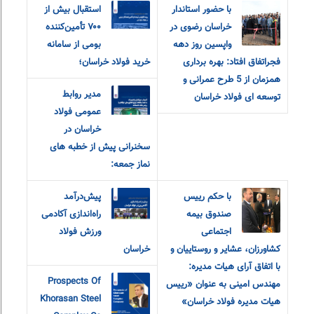
با حضور استاندار
استقبال بیش از
خراسان رضوی در
۷۰۰ تأمین‌کننده
واپسین روز دهه
بومی از سامانه
فجراتفاق افتاد: بهره برداری
خرید فولاد خراسان؛
همزمان از 5 طرح عمرانی و
مدیر روابط
توسعه ای فولاد خراسان
عمومی فولاد
خراسان در
سخنرانی پیش از خطبه های
نماز جمعه:
با حکم رییس
پیش‌درآمد
صندوق بیمه
راه‌اندازی آکادمی
اجتماعی
ورزش فولاد
کشاورزان، عشایر و روستاییان و
خراسان
با اتفاق آرای هیات مدیره:
Prospects Of
مهندس امینی به عنوان «رییس
Khorasan Steel
هیات مدیره فولاد خراسان»