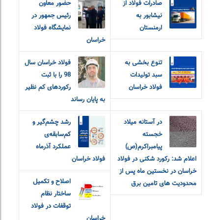
صادرات فولاد از
حضور معاون
نیشابور به
رئیس جمهور در
ارمنستان
نمایشگاه فولاد
خراسان
تنوع بخشی به
فولاد خراسان سال
سبد تولیدات
98 را با ثبت
فولاد خراسان
رکوردهای کم نظیر
به پایان رساند
در آستانه میلاد
رشد چشم‌گیر و
خجسته
کم‌سابقه‌ی
پیامبراکرم(ص)
عملکرد آذرماه
اعلام شد: رکورد شکنی در فولاد
فولاد خراسان
خراسان در نخستین ماه پس از
اصلاح و تکمیل
محدودیت های تامین برق
ساختار نظام
توقفات در فولاد
خراسان