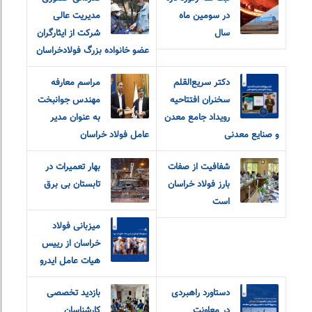
در سومین ماه
مدیریت عالی
سال
شرکت از ایثارگران
عضو خانواده‌ بزرگ‌ فولادخراسان
دکتر سریع‌القلم
مراسم معارفه
سخنران افتتاحیه
مهندس جوانبخت
رویداد جامع معدن
به عنوان مدیر
و صنایع معدنی
عامل فولاد خراسان
شفافیت از صفات
بهار تعمیرات در
بارز فولاد خراسان
تابستان بی برق
است
میزبانی فولاد
خراسان از رییس
هیات عامل ایدرو
دستاورد راهبردی
بازدید تخصصی
در معاونت
کارشناسان