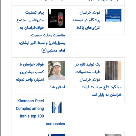
فولاد خراسان
پیام‌ ‌تسلیت
پیشگام در توسعه
مدیرعامل مجتمع
انرژی‌های پاک؛
فولاد‌خراسان به
مناسبت رحلت حضرت
رسول(ص) و سبط اکبر ایشان،
امام مجتبی(ع)
یک تولید تازه در
فولاد خراسان با
طیف محصولات
کسب بیشترین
فولاد خراسان
امتیاز، واحد نمونه
میلگرد «آج مرکب» فولاد
استان شد
خراسان به بازار آمد
Khorasan Steel
Complex among
Iran’s top 100
companies