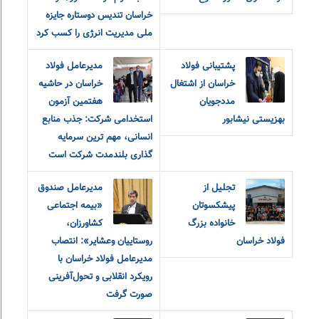
خراسان تندیس دوستاره جایزه
ملی مدیریت انرژی را کسب کرد
پشتیبانی فولاد
مدیرعامل فولاد
خراسان از اشتغال
خراسان در حاشیه
مددجویان
هفتمین آزمون
بهزیستی نیشابور
استخدامی شرکت: جذب منابع
انسانی، مهم ترین سرمایه
گذاری بلندمدت شرکت است
تجلیل از
مدیرعامل صندوق
پیشکسوتان
«بیمه اجتماعی
خانواده بزرگ
کشاورزان،
فولاد خراسان
روستاییان و‌عشایر»: انتصاب
مدیرعامل فولاد خراسان با
رویکرد انقلابی و تحول‌آفرینی
صورت گرفت