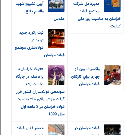
مدیرعامل شرکت
آیین تشییع شهید
مجتمع فولاد
والانام دفاع
خراسان به مناسبت روز ملی
مقدس
کیفیت
ثبت رکورد جدید
تولید در
فولادسازی مجتمع
فولاد خراسان
واکسيناسيون دُز
«فولاد خراسان»
چهارم براي کارکنان
با فاصله در جایگاه
فولاد خراسان
نخست رشد
سوددهی فولادسازان کشور قرار
گرفت جهش بالای حاشیه سود
فولاد خراسان در 3 ماهه اول
سال 1399
فولاد خراسان در
حضور فعال فولاد