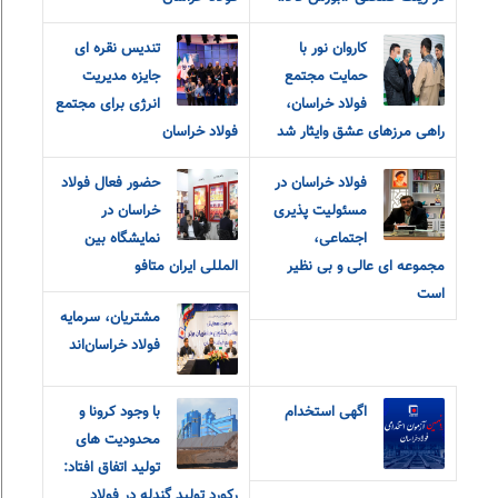
کاروان نور با
تندیس نقره ای
حمایت مجتمع
جایزه مدیریت
فولاد خراسان،
انرژی برای مجتمع
راهی مرزهای عشق و‌ایثار شد
فولاد خراسان
فولاد خراسان در
حضور فعال فولاد
مسئولیت پذیری
خراسان در
اجتماعی،
نمایشگاه بین
مجموعه ای عالی و بی نظیر
المللی ایران متافو
است
مشتریان، سرمایه
فولاد خراسان‌اند
اگهی استخدام
با وجود کرونا و
محدودیت های
تولید اتفاق افتاد:
رکورد تولید گندله در فولاد