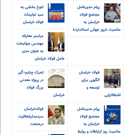
پیام مدیرعامل
تنوع بخشی به
مجتمع فولاد
سبد تولیدات
خراسان به
فولاد خراسان
مناسبت «روز جهانی استاندارد»
مراسم معارفه
مهندس جوانبخت
به عنوان مدیر
عامل فولاد خراسان
فولاد خراسان
تحرک چشم¬گیر
الگویی برای
در پروژه معدنی
توسعه و
بزرگ فولاد
اشتغالزایی
خراسان
پیام مدیرعامل
فولادخراسان
مجتمع فولاد
سردمدارشفافیت
خراسان به
درصنعت
مناسبت روز ارتباطات و روابط