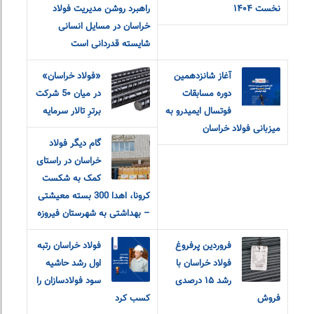
نخست ۱۴۰۴
راهبرد روشن مدیریت فولاد
خراسان در مسایل انسانی
شایسته قدردانی است
آغاز شانزدهمین
«فولاد خراسان»
دوره مسابقات
در میان 5۰ شرکت
فوتسال ایمیدرو به
برترِ تالار سرمایه
میزبانی فولاد خراسان
گام دیگر فولاد
خراسان در راستای
کمک به شکست
کرونا، اهدا 300 بسته معیشتی
– بهداشتی به شهرستان فیروزه
فروردین پرفروغ
فولاد خراسان رتبه
فولاد خراسان با
اول رشد حاشیه
رشد ۱۵ درصدی
سود فولادسازان را
فروش
کسب کرد