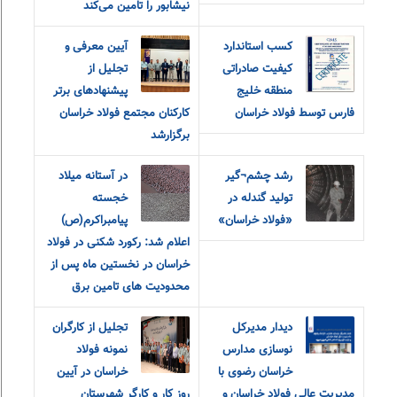
نیشابور را تامین می‌کند
کسب استاندارد
آیین معرفی و
کیفیت صادراتی
تجلیل از
منطقه خلیج
پیشنهادهای برتر
فارس توسط فولاد خراسان
کارکنان مجتمع فولاد خراسان
برگزارشد
رشد چشم¬گیر
در آستانه میلاد
تولید گندله در
خجسته
«فولاد خراسان»
پیامبراکرم(ص)
اعلام شد: رکورد شکنی در فولاد
خراسان در نخستین ماه پس از
محدودیت های تامین برق
دیدار مدیرکل
تجلیل از کارگران
نوسازی مدارس
نمونه فولاد
خراسان رضوی با
خراسان در آیین
مدیریت عالی فولاد خراسان و
روز کار و کارگر شهرستان