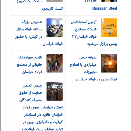
CEO of
ساخت یک تجهیز
Khorasan Steel
تست کاربردی
آزمون استخدامی
همایش بزرگ
شرکت مجتمع
سالانه فولادسازان
فولاد خراسان۲۷
در کیش، با حضور
بهمن برگزار می‌شود
فولاد خراسان
صرفه جویی
بازدید سهامداران
میلیاردی با اصلاح
حقیقی از مجتمع
تجهیزات
فولاد خراسان
فولادسازی در فولاد خراسان
رییس انجمن
حمایت از حقوق
مصرف کنندگان
استان خراسان رضوی فولاد
خراسان طلایه دار استاندار
کیفیت و تکنولوژی نوین در
تولید مقاطع سبک فولادهای