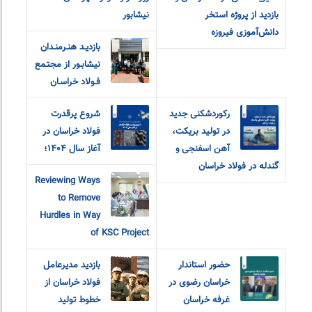
بازدید از پروژه استخر
نیشابور
دانش‌آموزی فیروزه
بازديـد هنـرمنـدان
نيشابـور از مجتـمع
فـولاد خراسـان
رکوردشکنی جدید
شروع پرقدرت
در تولید بریکت،
فولاد خراسان در
آهن اسفنجی و
آغاز سال ۱۴۰۴؛
گندله در فولاد خراسان
Reviewing Ways
to Remove
Hurdles in Way
of KSC Project
حضور استاندار
بازدید مدیرعامل
خراسان رضوی در
فولاد خراسان از
غرفه خراسان
خطوط تولید