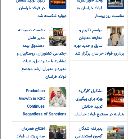
واحد «اورژانس»
رکورد تولید شمش
فولاد خراسان به
در فولاد خراسان
مناسبت روز پرستار
دوباره شکسته شد
مراسم تکریم و
نشست صمیمانه
معارفه‌ معاونان
مدیر عامل
سابق و جدید بهره
«صندوق بیمه
برداری فولاد خراسان برگزار شد
اجتماعی کشاورزان، روستاییان و
عشایر» با مدیرعامل، هیات
مدیره و مدیران ارشد مجتمع
فولاد خراسان
تشکیل کارگروه
Production
ویژه برای پیگیری
Growth in KSC
تولید «دانش
Continues
بنیان» در مجتمع فولاد خراسان
Regardless of Sanctions
پذیرفته شدگان
افتتاح همزمان
آزمون استخدامی
سه پروژه در فولاد