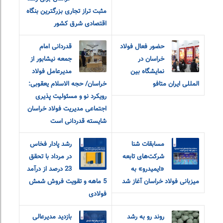
مثبت تراز تجاری بزرگترین بنگاه
اقتصادی شرق کشور
حضور فعال فولاد
قدردانی امام
خراسان در
جمعه نیشابور از
نمایشگاه بین
مدیرعامل فولاد
المللی ایران متافو
خراسان/ حجه الاسلام یعقوبی:
رویکرد نو و مسئولیت پذیری
اجتماعی مدیریت فولاد خراسان
شایسته قدردانی است
مسابقات شنا
رشد پادار فخاس
شرکت‌های تابعه
در مرداد با تحقق
«ایمیدرو» به
23 درصد از درآمد
میزبانی فولاد خراسان آغاز شد
5 ماهه و تقویت فروش شمش
فولادی
روند رو به رشد
بازدید مدیرعالی