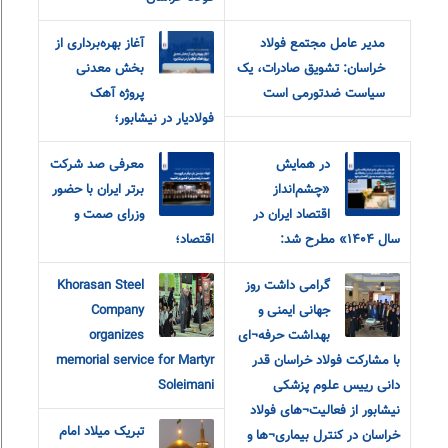
مدیر عامل مجتمع فولاد
آغاز بهره‌برداری از
خراسان: تشویق صادرات، یک
بخش معدنی
سیاست ضدتورمی است
پروژه آهک
فولادیار در نیشابور؛
در همایش
معرفی صد شرکت
«چشم‌انداز
برتر ایران با حضور
اقتصاد ایران در
وزرای صمت و
سال ۱۴۰۴» مطرح شد:
اقتصاد؛
گرامی داشت روز
Khorasan Steel
جهانی ایمنی و
Company
بهداشت حرفه¬ای
organizes
با مشارکت فولاد خراسان قدر
memorial service for Martyr
دانی رییس علوم پزشکی
Soleimani
نیشابور از فعالیت¬های فولاد
تبریک میلاد امام
خراسان در کنترل بیماری¬ها و