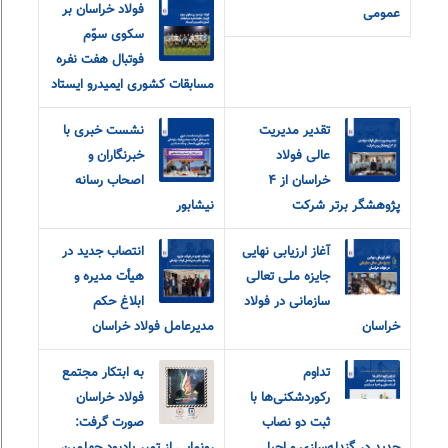
فولاد خراسان بر
عمومی
سکوی سوّم
فوتبال هفت نفره
مسابقات کشوری ایمیدرو ایستاد
تقدیر مدیریت
نشست خبری با
عالی فولاد
خبرنگاران و
خراسان از ۴
اصحاب رسانه
پژوهشگر برتر شرکت
نیشابور
آغاز ارزیابی نهایی
انتصاب جدید در
جایزه ملی تعالی
هیأت مدیره و
سازمانی در فولاد
ابلاغ حکم
خراسان
مدیرعامل فولاد خراسان
تداوم
به ابتکار مجتمع
رکوردشکنی‌ها با
فولاد خراسان
ثبت دو نصاب
صورت گرفت: