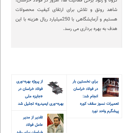
کرونا و رکود برخی فعالیت ها، امروز در فولاد خراسان،
شاهد رونق و تلاش برای ارتقای کیفیت محصولات
هستیم و آزمایشگاهی با 250میلیارد ریال هزینه با این
هدف به بهره برداری می رسد.
برای نخستین بار
از پروژه بهره¬وری
در فولاد خراسان
فولاد خراسان در
انجام شد:
«جایزه ملی
تعمیرات نسوز سقف کوره
بهره¬وری ایمیدرو» تجلیل شد
پیشگرم واحد نورد
تقدیر از مدیر
عامل فولاد
خراسان برای رشد