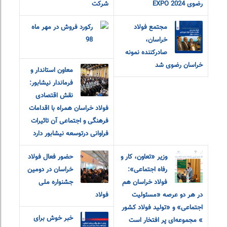
رضوی EXPO 2024
شرکت
مجتمع فولاد
رکورد فروش در مهر ماه
خراسان،
98
صادرکننده نمونه
خراسان رضوی شد
معاون استاندار و
فرماندار نیشابور:
نقش اقتصادی
فولاد خراسان همراه با اقدامات
فرهنگی و اجتماعی آن تاثیرات
فراوانی درتوسعه نیشابور دارد
وزیر «تعاون، کار و
حضور فعال فولاد
رفاه اجتماعی»:
خراسان در دومین
فولاد خراسان هم
جشنواره ملی
در هر دو‌ عرصه «مسئولیت
فولاد
اجتماعی» و «تولید فولاد کشور
خبر خوش برای
» مجموعه‌ای پر افتخار است