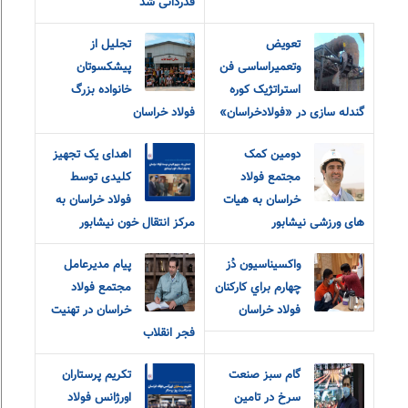
قدردانی شد
تعویض
تجلیل از
وتعمیراساسی فن
پیشکسوتان
استراتژیک کوره
خانواده بزرگ
گندله سازی در «فولادخراسان»
فولاد خراسان
دومین کمک
اهدای یک تجهیز
مجتمع فولاد
کلیدی توسط
خراسان به هیات
فولاد خراسان به
های ورزشی نیشابور
مرکز انتقال خون نیشابور
واکسيناسيون دُز
پیام مدیرعامل
چهارم براي کارکنان
مجتمع فولاد
فولاد خراسان
خراسان در تهنیت
فجر انقلاب
گام سبز صنعت
تکریم پرستاران
سرخ در تامین
اورژانس فولاد