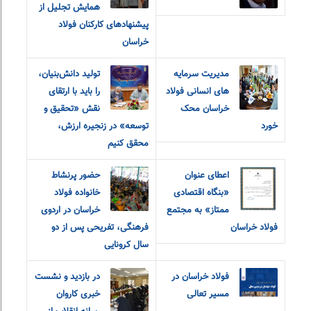
همایش تجلیل از
پیشنهادهای کارکنان فولاد
خراسان
مدیریت سرمایه
تولید دانش‌بنیان،
های انسانی فولاد
را باید با ارتقای
خراسان محک
نقش «تحقیق و‌
خورد
توسعه» در زنجیره ارزش،
محقق کنیم
اعطای عنوان
حضور پرنشاط
«بنگاه اقتصادی
خانواده فولاد
ممتاز» به مجتمع
خراسان در اردوی
فولاد خراسان
فرهنگی، تفریحی پس از دو
سال کرونایی
فولاد خراسان در
در بازدید و نشست
مسیر تعالی
خبری کاروان