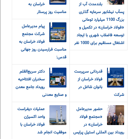
بلندمدت آب از
خراسان به
پسآب نیشابور سرمایه گذاری
مناسبت روز پرستار
بزرگ 1100 میلیارد تومانی
پیام مدیرعامل
«فولاد خراسان» در تکمیل و
شرکت مجتمع
توسعه فاضلاب شهری با ایجاد
فولاد خراسان به
اشتغال مستقیم برای 1000 نفر
مناسبت فرارسیدن روز جهانی
قدس:
قدردانی سرپرست
دکتر سریع‌القلم
فولاد خراسان از
سخنران افتتاحیه
بانوان شاغل در
رویداد جامع معدن
شرکت
و صنایع معدنی
حضور مدیرعامل
عملیات دیفراست
«مجتمع فولاد
واحد اکسیژن
خراسان» در
فولاد خراسان با
رویداد بین المللی استیل پرایس
موفقیت انجام شد