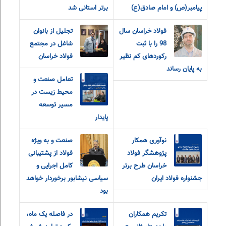
پیامبر(ص) و امام صادق(ع)
برتر استانی شد
فولاد خراسان سال
تجلیل از بانوان
98 را با ثبت
شاغل در مجتمع
رکوردهای کم نظیر
فولاد خراسان
به پایان رساند
تعامل صنعت و
محیط زیست در
مسیر توسعه
پایدار
نوآوری همکار
صنعت و به ویژه
پژوهشگر فولاد
فولاد از پشتیبانی
خراسان طرح برتر
کامل اجرایی و
جشنواره فولاد ایران
سیاسی نیشابور برخوردار خواهد
بود
تکریم همکاران
در فاصله یک ماه،