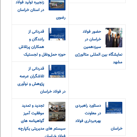
زنجیره تولید فولاد
در استان خراسان
رضوی
حضور فولاد
قدردانی از
خراسان در
رانندگان و
سیزدهمین
همکاران پرتلاش
نمایشگاه بین المللی متالورژی
حوزه حمل‌ونقل و لجستیک
مشهد
قدردانی از
تلاشگران عرصه
پژوهش و نوآوری
در فولاد خراسان
دستاورد راهبردی
تجدید و تمدید
در معاونت
موفقیت آمیز
بهره‌برداری فولاد
گواهینامه های
خراسان
سیستم های مدیریتی یکپارچه
فولاد خراسان