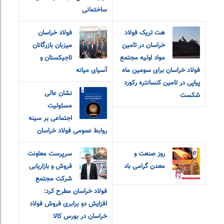
ساختمانی
هت تریک فولاد
فولاد خراسان
خراسان در تامین
میزبان بازرگانان
مواد اولیه مجتمع
تاجیکستان و
فولاد خراسان برای سومین ماه
آسیای میانه
پیاپی در تامین کنسانتره رکورد
نشان عالی
شکست
مسئولیت
اجتماعی بر سینه
روابط عمومی فولاد خراسان
روز صنعت و
سرپرست معاونت
معدن گرامی باد
فروش و بازاریابی
شرکت مجتمع
فولاد خراسان مطرح کرد:
افزایش دو برابری فروش فولاد
خراسان در بورس کالا