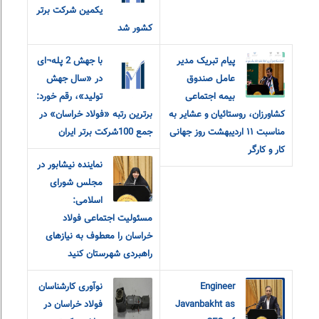
یکمین شرکت برتر
کشور شد
پیام تبریک مدیر
با جهش 2 پله¬ای
عامل صندوق
در «سال جهش
بیمه اجتماعی
تولید»، رقم خورد:
کشاورزان، روستائیان و عشایر به
برترین رتبه «فولاد خراسان» در
مناسبت ۱۱ اردیبهشت روز جهانی
جمع 100شرکت برتر ایران
کار و کارگر
نماینده نیشابور در
مجلس شورای
اسلامی:
مسئولیت اجتماعی فولاد
خراسان را معطوف به نیازهای
راهبردی شهرستان کنید
Engineer
نوآوری کارشناسان
Javanbakht as
فولاد خراسان در