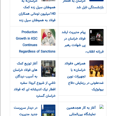
خراسان به افتخار
خراسان» به
بازنشستگی نایل شد
هموطنان سیل زده کمک
140میلیون تومانی همکاران
فولاد به هموطنان سیل زده
پیام مدیریت ارشد
Production
فولاد خراسان در
Growth in KSC
پی شهادت رهبر
Continues
فرزانه انقلاب،
Regardless of Sanctions
همراهی «فولاد
آغاز توزیع کمک
خراسان» با
های فولاد خراسان
تجهیزات نوین
به آسيب ديدگان
ضدعفونی در رزمایش دفاع
ناشي از شيوع كرونا: سفره
بیولوژیک
افطار نیک اندیشانه ای که فولاد
خراسان گسترد
آغاز به کار هجدهمین
در دیدار سرپرست
نمایشگاه بین‌المللی
جدید مدیریت