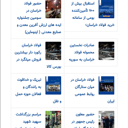
استقبال بیش از
حضور فولاد
۷۰۰ تأمین‌کننده
خراسان در
بومی از سامانه
سومین جشنواره
خرید فولاد خراسان؛
ایده های ارزش آفرین معدن و
صنایع معدنی ( اینوماین)
صادرات نخستین
فولاد خراسان
محموله فولاد
رکورد دار بیشترین
خراسان به سوریه
فروش میلگرد در
بورس کالا
فولاد خراسان در
تبریک و خداقوت
میان ستارگان
به رانندگان و
روابط عمومی
فعالان حوزه حمل
ایران
و نقل
حضور معاون
مراسم بزرگداشت
رئیس جمهور در
سپهبد شهید