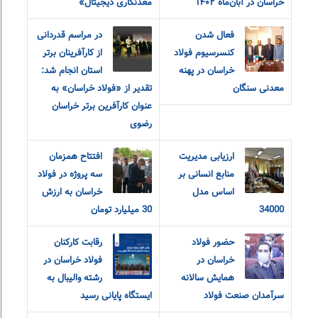
خراسان در آبان‌ماه ۱۴۰۲
معدنکاری دیجیتال»
فعال شدن
در مراسم قدردانی
کنسرسیوم فولاد
از کارآفرینان برتر
خراسان در پهنه
استان انجام شد:
معدنی سنگان
تقدیر از «فولاد خراسان» به
عنوان کارآفرین برتر خراسان
رضوی
ارزیابی مدیریت
افتتاح همزمان
منابع انسانی بر
سه پروژه در فولاد
اساس مدل
خراسان به ارزش
34000
30 میلیارد تومان
حضور فولاد
رقابت کارکنان
خراسان در
فولاد خراسان در
همایش سالانه
رشته والیبال به
سرآمدان صنعت فولاد
ایستگاه پایانی رسید