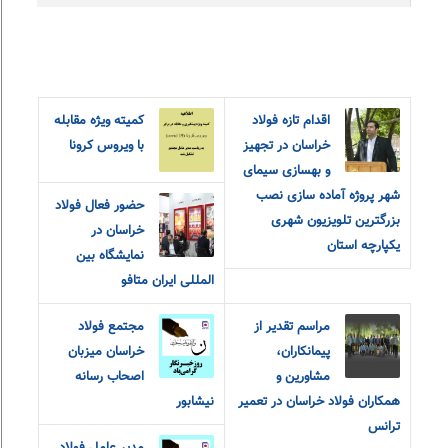
اقدام تازه فولاد
کمیته ویژه مقابله
خراسان در تجهیز
با ویروس کرونا
و بهسازی سیمای
شهر پروژه آماده سازی نصب
حضور فعال فولاد
بزرگترین تلویزیون شهری
خراسان در
یکپارچه استان
نمایشگاه بین
المللی ایران متافو
مراسم تقدیر از
مجتمع فولاد
پیمانکاران،
خراسان میزبان
مشاورین و
اصحاب رسانه
همکاران فولاد خراسان در تعمیر
نیشابور
ترانس