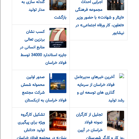
اجرایی احداث
گندله سازی به
مجموعه فرهنگی
مدار تولید
«ایثار و شهادت» با حضور وزیر
بازگشت
«تعاون، کار و‌رفاه اجتماعی» در
کسب نشان
نیشابور
برنزین تعالی
منابع انسانی در
جایزه استاندارد 34000 توسط
فولاد خراسان
آخرین خبرهای مدیرعامل
صدور اولین
فولاد خراسان از سرمایه
محموله شمش
گذاری های توسعه ای و
شرکت مجتمع
رشد تولید
فولاد خراسان به ازبکستان
تجلیل از کارگران
تشکیل کارگروه
نمونه فولاد
ویژه برای پیگیری
خراسان در آیین
تولید «دانش
روز کار و کارگر شهرستان
بنیان» در مجتمع فولاد خراسان