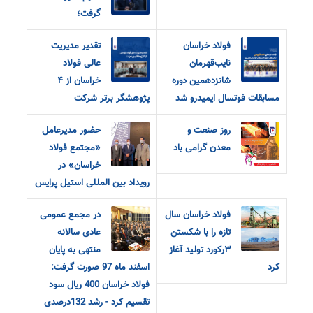
گرفت؛
فولاد خراسان
تقدیر مدیریت
نایب‌قهرمان
عالی فولاد
شانزدهمین دوره
خراسان از ۴
مسابقات فوتسال ایمیدرو شد
پژوهشگر برتر شرکت
روز صنعت و
حضور مدیرعامل
معدن گرامی باد
«مجتمع فولاد
خراسان» در
رویداد بین المللی استیل پرایس
فولاد خراسان سال
در مجمع عمومی
تازه را با شکستن
عادی سالانه
۳رکورد تولید آغاز
منتهی به پایان
کرد
اسفند ماه 97 صورت گرفت:
فولاد خراسان 400 ریال سود
تقسیم کرد - رشد 132درصدی