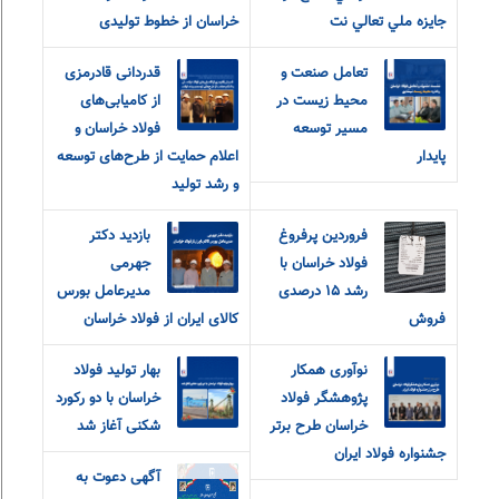
جايزه ملي تعالي نت
خراسان از خطوط تولیدی
تعامل صنعت و
قدردانی قادرمزی
محیط زیست در
از کامیابی‌های
مسیر توسعه
فولاد خراسان و
پایدار
اعلام حمایت از طرح‌های توسعه
و رشد تولید
فروردین پرفروغ
بازدید دکتر
فولاد خراسان با
جهرمی
رشد ۱۵ درصدی
مدیرعامل بورس
فروش
کالای ایران از فولاد خراسان
نوآوری همکار
بهار تولید فولاد
پژوهشگر فولاد
خراسان با‌ دو رکورد
خراسان طرح برتر
شکنی آغاز شد
جشنواره فولاد ایران
آگهی دعوت به