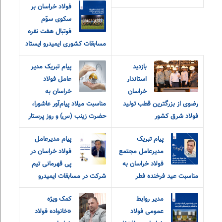
فولاد خراسان بر
سکوی سوّم
فوتبال هفت نفره
مسابقات کشوری ایمیدرو ایستاد
بازدید
پیام تبریک مدیر
استاندار
عامل فولاد
خراسان
خراسان به
رضوی از بزرگترین قطب تولید
مناسبت میلاد پیام‌آور عاشورا،
فولاد شرق کشور
حضرت زینب (س) و روز پرستار
پیام تبریک
پیام مدیرعامل
مدیرعامل مجتمع
فولاد خراسان در
فولاد خراسان به
پی قهرمانی تیم
مناسبت عید فرخنده فطر
شرکت در مسابقات ایمیدرو
مدیر روابط
کمک ویژه
عمومی فولاد
«خانواده فولاد