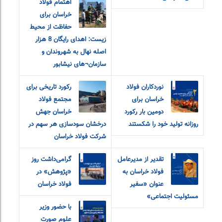
اهتمام فولاد
خراسان برای
حفاظت از محیط
زیست: اهدای رایگان 8 هزار
اصله نهال به شهروندان و
سازمان¬های نیشابور
نوردکاران فولاد
رکورد تاریخی برای
خراسان برای
مجتمع فولاد
دومین بار رکورد
خراسان جهش
روزانه تولید خود را شکستند
درخشان سودسازی هر سهم در
شرکت فولاد خراسان
تقدیر از مدیرعامل
گرامی‌داشت روز
فولاد خراسان به
«پژوهش» در
عنوان «سفیر
فولاد خراسان
مسئولیت اجتماعی»
با حضور وزیر
علوم صورت