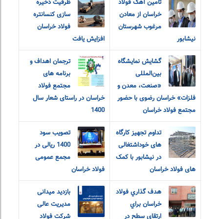
تامین آهک فولاد
ظرفیت ذخیره
خراسان از معادن
سازی کنسانتره
مرغوب شهرستان
فولاد خراسان
نیشابور
افزایش یافت
گشایش نمایشگاه
ترجمان اهداف و
بین‌المللی
برنامه های
«صنعت، معدن و
مجتمع فولاد
فلزات» خراسان رضوی با حضور
خراسان در راستای شعار سال
مجتمع فولاد خراسان
1400
تداوم تجهیز کارگاه
تصویب سود
های خوداشتغالی
1400 ریالی در
در نیشابور با کمک
مجمع عمومی
های فولاد خراسان
فولاد خراسان
هدف گذاري فولاد
بازدید میدانی
خراسان براي
مدیریت عالی
شرکت فولاد