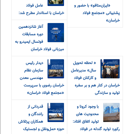
«ایران‌متافو» با حضور و
عامل فولاد
پشتیبانی «مجتمع فولاد
خراسان با استاندار مطرح شد:
خراسان»
آغاز شانزدهمین
دوره مسابقات
فوتسال ایمیدرو به
میزبانی فولاد خراسان
« لحظه تحویل
دیدار رئیس
سال» مدیرعامل
سازمان نظام
و‌ کارکنان فولاد
مهندسی معدن
خراسان در کنار هم و بر سفره
خراسان رضوی با سرپرست
تولید و سازندگی
«مجتمع فولاد خراسان»
با وجود کرونا و
قدردانی از
محدودیت های
رانندگان و
تولید اتفاق افتاد:
همکاران پرتلاش
رکورد تولید گندله در فولاد
حوزه حمل‌ونقل و لجستیک