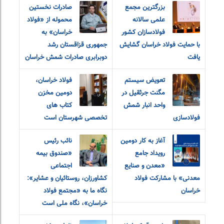
بزرگترین مجمع
صادرات نخستین
علمی سالانه
محموله از «فولاد
فولادسازان کشور
خراسان» به
با حمایت فولاد خراسان گشایش
جمهوری قزاقستان رشد
یافت
دوبرابری صادرات شمش خراسان
تعویض سیستم
فولاد خراسان،
مگنت جرثقیل در
دومین مخزن
واحد انبار شمش
کتاب های
فولادسازی
تخصصی شهرستان است
آغاز به کار دومین
نائب رئیس
رویداد جامع
«صندوق بیمه
«معدن و‌ صنایع
اجتماعی
معدنی» با مشارکت فولاد
کشاورزان، روستائیان و عشایر»:
خراسان
نگاه ما به «مجتمع فولاد
خراسان»، نگاه ملی است