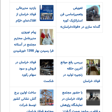
تعویض
بازدید مدیرعالی
وتعمیراساسی فن
فولاد خراسان از
استراتژیک کوره
افلاک‌نمای خیّام
گندله سازی در «فولادخراسان»
پیام نوروزی
مدیرعامل محترم
مجتمع در آستانه
فرا رسیدن بهار 1398 خورشیدی
بررسی رفع موانع
فولاد خراسان در
آخرین حلقه
فروش و سود
زنجیره تولید در
سهام رکورد
فولاد خراسان
شکست
با حضور مجتمع
ساخت اولین برج
فولاد خراسان در
آتش نشانی کشور
نمایشگاه پژوهش
توسط شرکت
و فناوری مشهد صورت گرفت:
مجتمع فولاد خراسان