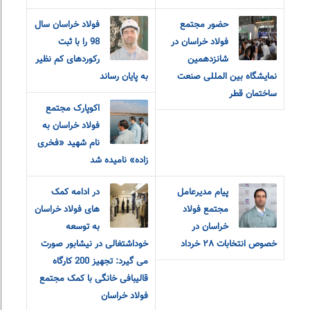
حضور مجتمع
فولاد خراسان سال
فولاد خراسان در
98 را با ثبت
شانزدهمین
رکوردهای کم نظیر
نمایشگاه بین المللی صنعت
به پایان رساند
ساختمان قطر
اکوپارک مجتمع
فولاد خراسان به
نام شهید «فخری
زاده» نامیده شد
پیام مدیرعامل
در ادامه کمک
مجتمع فولاد
های فولاد خراسان
خراسان در
به توسعه
خصوص انتخابات ٢٨ خرداد
خوداشتغالی در نیشابور صورت
می گیرد: تجهیز 200 کارگاه
قالیبافی خانگی با کمک مجتمع
فولاد خراسان