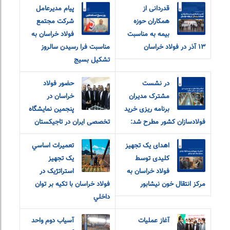
قدردانی از
پیام مدیرعامل
همکاران حوزه
شرکت مجتمع
بیمه به مناسبت
فولاد خراسان به
۱۳ آذر در فولاد خراسان
مناسبت فرا رسیدن سالروز
تشکیل بسیج
در نشست
حضور فولاد
مشترک مدیران
خراسان در
برنامه ریزی خرید
پنجمین نمایشگاه
فولادسازان کشور مطرح شد:
تخصصی ایران در تاجیکستان
اهدای یک تجهیز
تعميرات اساسي
کلیدی توسط
يک تجهيز
فولاد خراسان به
استراتژيک در
مرکز انتقال خون نیشابور
فولاد خراسان با تکيه بر توان
داخلي
آغاز عملیات
آسیاب دوم واحد