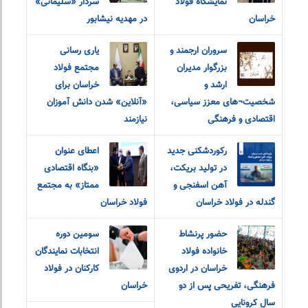
نمایشگاه فولاد
سردار «سلیمانی»
خراسان
در مهدیه نیشابور
سروران ارجمند و
یاری رسانی
بزرگوار مدیران
مجتمع فولاد
ارشد و
خراسان برای
شخصیت¬های معزز سیاسی،
«آنلاین» شدن دانش آموزان
اقتصادی و فرهنگی
نیازمند
رکوردشکنی جدید
اعطای عنوان
در تولید بریکت،
«بنگاه اقتصادی
آهن اسفنجی و
ممتاز» به مجتمع
گندله در فولاد خراسان
فولاد خراسان
حضور پرنشاط
سومین دوره
خانواده فولاد
انتخابات نمایندگان
خراسان در اردوی
کارکنان در فولاد
فرهنگی، تفریحی پس از دو
خراسان
سال کرونایی