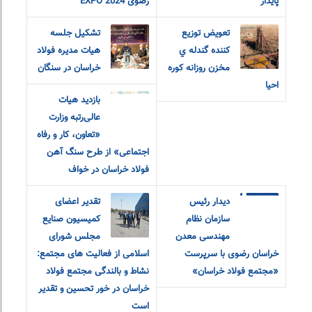
پایدار
رضوی EXPO 2024
تعويض توزيع
تشکیل جلسه
کننده گندله ي
هیات مدیره فولاد
مخزن روزانه کوره
خراسان در سنگان
احيا
بازدید هیات
عالی‌رتبه وزارت
«تعاون، کار و رفاه
اجتماعی» از طرح سنگ آهن
فولاد خراسان در خواف
دیدار رئیس
تقدیر اعضای
سازمان نظام
کمیسیون صنایع
مهندسی معدن
مجلس شورای
خراسان رضوی با سرپرست
اسلامی از فعالیت های مجتمع:
«مجتمع فولاد خراسان»
نشاط و بالندگی مجتمع فولاد
خراسان در خور تحسین و تقدیر
است