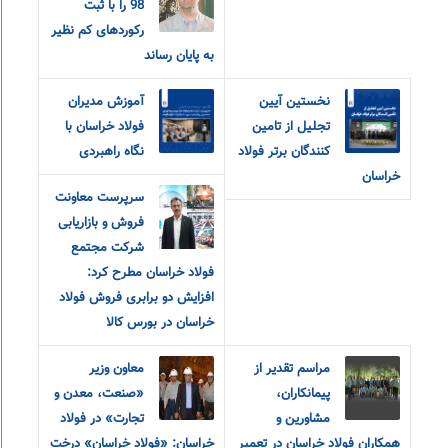
98 را با ثبت
رکوردهای کم نظیر
به پایان رساند
نخستین آیین
آموزش مدیران
تجلیل از تامین
فولاد خراسان با
کنندگان برتر فولاد
نگاه راهبردی
خراسان
سرپرست معاونت
فروش و بازاریابی
شرکت مجتمع
فولاد خراسان مطرح کرد:
افزایش دو برابری فروش فولاد
خراسان در بورس کالا
مراسم تقدیر از
معاون وزیر
پیمانکاران،
«صنعت، معدن و
مشاورین و
تجارت» در فولاد
همکاران فولاد خراسان در تعمیر
خراسان: «فولاد خراسان» درخت