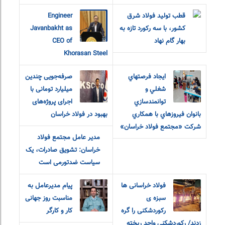
قطب تولید فولاد شرق
Engineer
کشور، با سه رکورد تازه به
Javanbakht as
بهار گام نهاد
CEO of
Khorasan Steel
ايجاد فرصتهاي
صرفه‌جویی چندین
شغلي و
میلیارد تومانی با
توانمندسازي
اجرای پروژه‌های
بانوان فيروزهاي با همکاري
بهبود در فولاد خراسان
شرکت «مجتمع فولاد خراسان»
مدیر عامل مجتمع فولاد
خراسان: تشویق صادرات، یک
سیاست ضدتورمی است
فولاد خراسانی ها
پیام مدیرعامل به
سبزه ی
مناسبت روز جهانی
رکوردشکنی را گره
کار و کارگر
زدند/ رکوردشکنی واحد ریخته