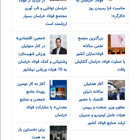
فولاد. خراسان به
در بازدید از فولاد
مناسبت فرا رسیدن روز
خراسان توانایی و تاب آوری
«کارگر»:
مجتمع فولاد خراسان بسیار
ارزشمند است
بزرگترین مجمع
«معین اقتصادی»
علمی سالانه
در کنار متولیان
فولادسازان کشور
ورزش شهرستان:
با حمایت فولاد خراسان گشایش
پشتیبانی و کمک فولاد خراسان
یافت
به 10 هیات ورزشی نیشابور
آغاز همایش
آغاز به کار دومین
سالانه دنیای
رویداد جامع
اقتصاد با حضور
«معدن و‌ صنایع
معاون وزیر صنعت و رییس
معدنی» با مشارکت فولاد
هیات عامل ایمیدرو و مدیران
خراسان
ارشد صنایع فولاد کشور
برای نخستین بار
به همت