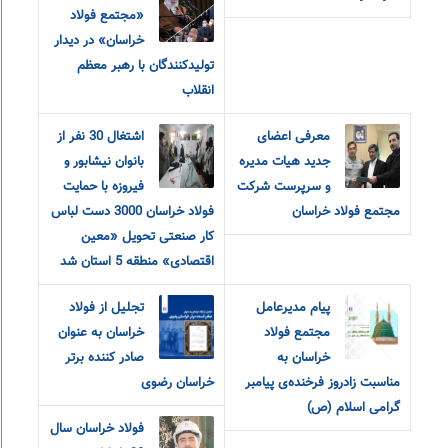
«مجتمع فولاد
خراسان» در دیدار
تولیدکنندگان با رهبر معظم
انقلاب
معرفی اعضای
اشتغال 30 نفر از
جدید هیات مدیره
بانوان نیشابور و
و سرپرست شرکت
فیروزه با حمایت
مجتمع فولاد خراسان
فولاد خراسان 3000 دست لباس
کار صنعتی تحویل «معین
اقتصادی» منطقه 5 استان شد
پیام مدیرعامل
تجلیل از فولاد
مجتمع فولاد
خراسان به عنوان
خراسان به
صادر کننده برتر
مناسبت زادروز فرخنده‌ی پیامبر
خراسان رضوی
گرامی اسلام (ص)
فولاد خراسان سال