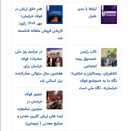
ارتباط با مدیر
هنرِ خلق ارزش در
عامل
فولاد خراسان؛
مهر ۱۴۰۴ رکورد
تاریخی فروش ماهانه شکسته
شد
نائب رئیس
در مراسم روز ملی
«صندوق بیمه
صادرات؛ فولاد
اجتماعی
خراسان برای
کشاورزان، روستائیان و عشایر»:
هفتمین سال متوالی صادرکننده
نگاه ما به «مجتمع فولاد
برتر استانی شد
خراسان»، نگاه ملی است
حضور فولاد
خراسان در
سومین جشنواره
ایده های ارزش آفرین معدن و
صنایع معدنی ( اینوماین)