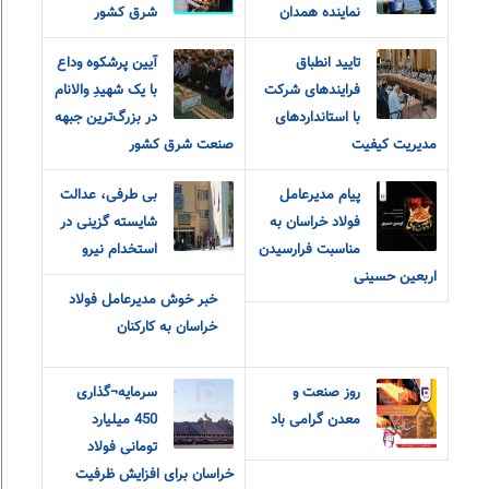
نماینده همدان
شرق کشور
تایید انطباق
آیین پرشکوه وداع
فرایندهای شرکت
با یک شهیدِ والانام
با استانداردهای
در بزرگ‌ترین جبهه
مدیریت کیفیت
صنعت شرق کشور
پیام مدیرعامل
بی طرفی، عدالت
فولاد خراسان به
شایسته گزینی در
مناسبت فرارسیدن
استخدام نیرو
اربعین حسینی
خبر خوش مدیرعامل فولاد
خراسان به کارکنان
روز صنعت و
سرمایه¬گذاری
معدن گرامی باد
450 میلیارد
تومانی فولاد
خراسان برای افزایش ظرفیت