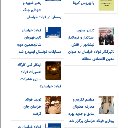
با ویروس کرونا
رهبر شهید و
شهدای جنگ
رمضان در فولاد خراسان
تقدیر معاون
فولاد خراسان
استاندار و فرماندار
نایب‌قهرمان
نیشابور از نقش
شانزدهمین دوره
تاثیرگذار فولاد خراسان به عنوان
مسابقات فوتسال ایمیدرو شد
معین اقتصادی منطقه
ابتکار فنی کارگاه
تعمیرات فولاد
سازی «شرکت
فولاد خراسان»
مراسم تکریم و
تولید فولاد
معارفه‌ معاونان
خراسان جان
سابق و جدید بهره
گرفت
برداری فولاد خراسان برگزار شد
فولاد خراسان در