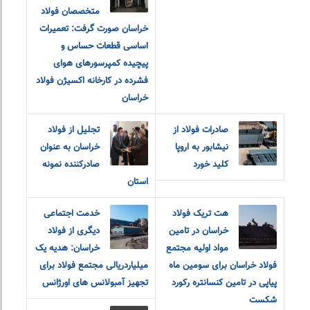
متخصصان فولاد
خراسان صورت گرفت: تعمیرات
اساسی قطعات حساس و
پیچیده کمپرسورهای هوای
فشرده در کارخانه اکسیژن فولاد
خراسان
صادرات فولاد از
تجلیل از فولاد
نیشابور به اروپا
خراسان به عنوان
کلید خورد
صادرکننده نمونه
استان
هت تریک فولاد
خدمت اجتماعی
خراسان در تامین
دیگری از فولاد
مواد اولیه مجتمع
خراسان: هدیه یک
فولاد خراسان برای سومین ماه
میلیاردریالی مجتمع فولاد برای
پیاپی در تامین کنسانتره رکورد
تجهیز آمبولانس های اورژانس
شکست