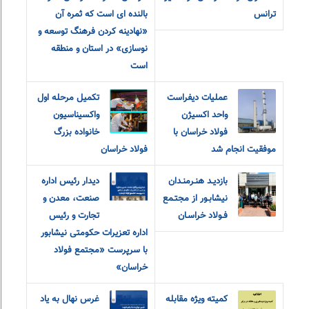
ترانس
بالنده ای است که ثمره آن
«نهادینه کردن فرهنگ توسعه و
نوسازی» در استان و منطقه
است
عملیات دیفراست
تکمیل مرحله اول
واحد اکسیژن
واکسیناسیون
فولاد خراسان با
خانواده بزرگ
موفقیت انجام شد
فولاد خراسان
بازديـد هنـرمنـدان
دیدار رئیس اداره
نيشابـور از مجتـمع
صنعت، معدن و
فـولاد خراسـان
تجارت و رئیس
اداره تعزیرات حکومتی نیشابور
با سرپرست «مجتمع فولاد
خراسان»
کمیته ویژه مقابله
غرس نهال به یاد