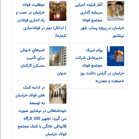
آغاز فرایند اجرایی
موفقیت فولاد
سرمایه گذاری
خراسان در نصب و
مجتمع فولاد
راه اندازی فولادبر
خراسان در پروژه پساب شهر
( لدلکار) دوم در فولادسازی
نیشابور
شماره2
پیام تبریک
خبـرهاي خــوش
مدیرعامل شرکت
بـراي تأميـن
مجتمع فولاد
مسـکن کارکنـان
خراسان در گرامی داشت روز
جــوان
«صنعت و معدن»
در ادامه کمک
های فولاد خراسان
به توسعه
خوداشتغالی در نیشابور صورت
می گیرد: تجهیز 200 کارگاه
قالیبافی خانگی با کمک مجتمع
فولاد خراسان