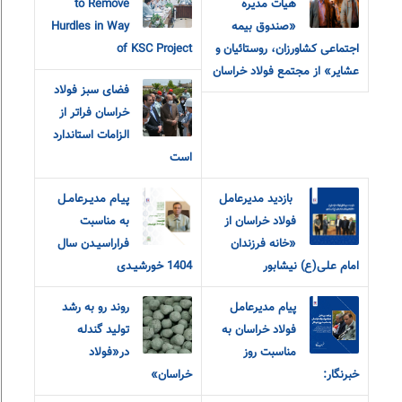
هیات مدیره
to Remove
«صندوق بیمه
Hurdles in Way
اجتماعی کشاورزان، روستائیان و
of KSC Project
عشایر» از مجتمع فولاد خراسان
فضای سبز فولاد
خراسان فراتر از
الزامات استاندارد
است
‎ بازدید مدیرعامل
پیـام مدیـرعامـل
فولاد خراسان از
به مناسبت
«خانه فرزندان
فراراسیـدن سال
امام‌ علی(ع) نیشابور
1404 خورشیـدی
پیام مدیرعامل
روند رو به رشد
فولاد خراسان به
تولید گندله
مناسبت روز
در«فولاد
خبرنگار:
خراسان»