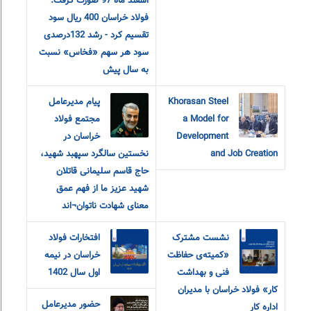
اسفند ماه 97 صورت گرفت:
فولاد خراسان 400 ریال سود
تقسیم کرد - رشد 132درصدی
سود هر سهم «فخاس» نسبت
به سال پیش
Khorasan Steel
پیام مدیرعامل
a Model for
مجتمع فولاد
Development
خراسان در
and Job Creation
نخستین سالگرد سپهبد شهید،
حاج قاسم سلیمانی قاتلان
شهید عزیز ما از فهم عمق
معنای شهادت ناتوان¬اند
نشست مشترک
افتخارات فولاد
«کمیته‌ی حفاظت
خراسان در نیمه
فنی و بهداشت
اول سال 1402
کار» فولاد خراسان با مدیران
حضور مدیرعامل
اداره کار