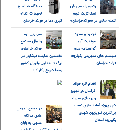
وتعمیراساسی فن
دستگاه خطاسنج
استراتژیک کوره
تجهیزات اندازه
گندله سازی در «فولادخراسان»
گیری دما در فولاد خراسان
تجدید و تمدید
سرمربی تیم
موفقیت آمیز
والیبال مجتمع
گواهینامه های
فولاد خراسان،
سیستم های مدیریتی یکپارچه
نخستین نماینده نیشابور در
فولاد خراسان
لیگ دسته اول والیبال کشور
رسماً شروع بکار کرد
اقدام تازه فولاد
خراسان در تجهیز
و بهسازی سیمای
شهر پروژه آماده سازی نصب
در مجمع عمومی
بزرگترین تلویزیون شهری
عادی سالانه
یکپارچه استان
منتهی به پایان