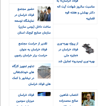
فولاد خراسان» به
مناسبت سالروز شهادت آیت اله
حضور مجتمع
دکتر بهشتی و هفته قوه
فولاد خراسان در
قضاییه
نمایشگاه توسعه
ساخت داخل (بومی سازی)
سازمان صنایع کوچک استان
از پروژه بهره¬وری
تقدیر از حراست مجتمع
فولاد خراسان در
فولاد خراسان به عنوان
«جایزه ملی
حراست برتر خراسان رضوی
بهره¬وری ایمیدرو» تجلیل شد
تداوم تجهیز کارگاه
های خوداشتغالی
در نیشابور با کمک
های فولاد خراسان
انتصاب شاهین
فولاد خراسان
صالح محمدزاده
میزبان سومین