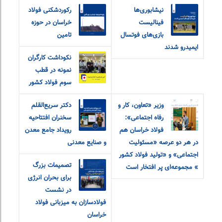
نیشابوری‌ها
رکوردشکنی فولاد
فینالیست
خراسان در حوزه
بازی‌های فوتسال
تامین
ایمیدرو شدند
نکوداشت کارگران
نمونه در قطب
سوم فولاد کشور
وزیر «تعاون، کار و
دکتر سریع‌القلم
رفاه اجتماعی»:
سخنران افتتاحیه
فولاد خراسان هم
رویداد جامع معدن
در هر دو‌ عرصه «مسئولیت
و صنایع معدنی
اجتماعی» و «تولید فولاد کشور
تصمیمات بزرگ
» مجموعه‌ای پر افتخار است
برای بحران انرژی
در نشست
فولادسازان به میزبانی فولاد
خراسان