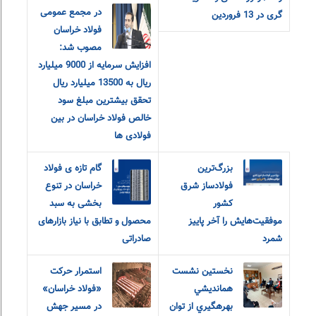
در مجمع عمومی
گری در 13 فروردین
فولاد خراسان
مصوب شد:
افزایش سرمایه از 9000 میلیارد
ریال به 13500 میلیارد ریال
تحقق بیشترین مبلغ سود
خالص فولاد خراسان در بین
فولادی ها
بزرگ‌ترین
گام تازه ی فولاد
فولادساز شرق
خراسان در تنوع
کشور
بخشی به سبد
موفقیت‌هایش را آخر پاییز
محصول و تطابق با نیاز بازارهای
شمرد
صادراتی
نخستين نشست
استمرار حرکت
همانديشي
«فولاد خراسان»
بهرهگيري از توان
در مسیر جهش