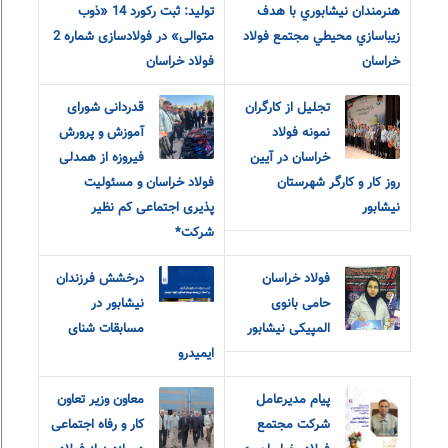
هنرمندان نيشابوري با هدف
تولید: ثبت رکورد 14 «ذوب
زيباسازي محيطي مجتمع فولاد
متوالی» در فولادسازی شماره 2
خراسان
فولاد خراسان
تجلیل از کارگران
قدردانی شورای
نمونه فولاد
آموزش و‌ پرورش
خراسان در آیین
فیروزه از همدلی
روز کار و کارگر شهرستان
فولاد خراسان و مسئولیت
نیشابور
پذیری اجتماعی کم نظیر
شرکت*
فولاد خراسان
درخشش فرزندان
حامی بانوی
نیشابور در
المپیکی نیشابور
مسابقات شنای
ایمیدرو
پیام مدیرعامل
معاون وزیر تعاون
شرکت مجتمع
کار و رفاه اجتماعی