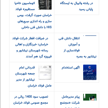
در رشته والیبال به ایستگاه
اتوماسیون «احیا
پایانی رسید
مستقیم» فولاد
خراسان صورت گرفت، بومی
سازی و راه اندازی سِروِرهای
HIS با دانش فنی داخلی
انتقال دانش فنی
در ضیافت افطار شرکت فولاد
و آموزش
خراسان؛ خبرنگاران و اهالی
فولادسازی از
رسانه شهرستان نیشابور و
نیشابور به بصره
فیروزه گرد هم آمدند
اگهی استخدام
قدردانی امام
جمعه شهرستان
نیشابور از مدیر
عامل فولاد خراسان
پیام مدیرعامل
تصویب سود 1400 ریالی در
شرکت «مجتمع
مجمع عمومی فولاد خراسان