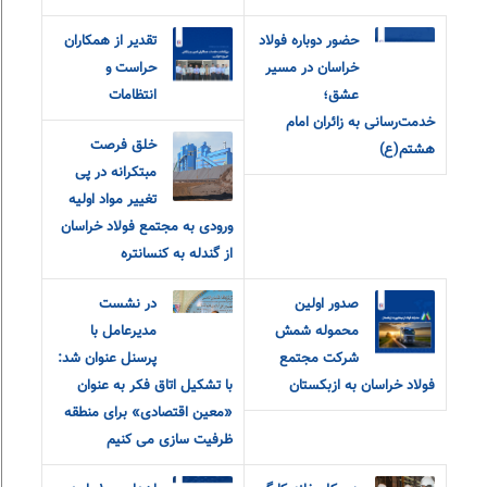
حضور دوباره فولاد
تقدیر از همکاران
خراسان در مسیر
حراست و
عشق؛
انتظامات
خدمت‌رسانی به زائران امام
خلق فرصت
هشتم(ع)
مبتکرانه در پی
تغییر مواد اولیه
ورودی به مجتمع فولاد خراسان
از گندله به کنسانتره
صدور اولین
در نشست
محموله شمش
مدیرعامل با
شرکت مجتمع
پرسنل عنوان شد:
فولاد خراسان به ازبکستان
با تشکیل اتاق فکر به عنوان
«معین اقتصادی» برای منطقه
ظرفیت سازی می کنیم