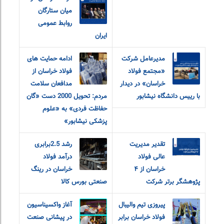
میان ستارگان
روابط عمومی
ایران
مدیرعامل شرکت
ادامه حمایت های
«مجتمع فولاد
فولاد خراسان از
خراسان» در دیدار
مدافعان سلامت
با رییس دانشگاه نیشابور
مردم: تحویل 2000 دست «گان
حفاظت فردی» به «علوم
پزشکی نیشابور»
تقدیر مدیریت
رشد 2.5برابری
عالی فولاد
درآمد فولاد
خراسان از ۴
خراسان در رینگ
پژوهشگر برتر شرکت
صنعتی بورس کالا
پیروزی تیم والیبال
آغاز واکسیناسیون
فولاد خراسان برابر
در پیشانی صنعت