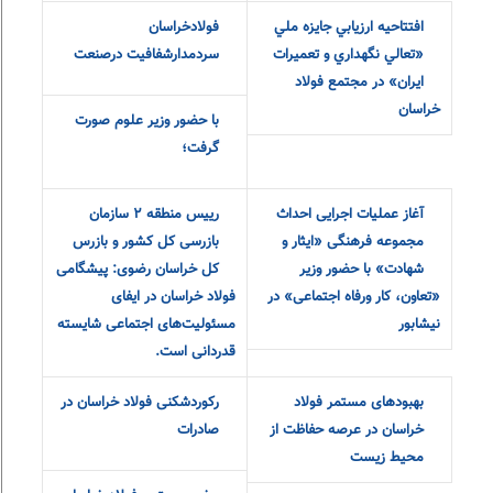
افتتاحيه ارزيابي جايزه ملي
فولادخراسان
«تعالي نگهداري و تعميرات
سردمدارشفافیت درصنعت
ايران» در مجتمع فولاد
خراسان
با حضور وزیر علوم صورت
گرفت؛
آغاز عملیات اجرایی احداث
رییس منطقه ٢ سازمان
مجموعه فرهنگی «ایثار و
بازرسی کل کشور و بازرس
شهادت» با حضور وزیر
کل خراسان رضوی: پیشگامی
«تعاون، کار و‌رفاه اجتماعی» در
فولاد خراسان در ایفای
نیشابور
مسئولیت‌های اجتماعی شایسته
قدردانی است.
بهبودهای مستمر فولاد
رکوردشکنی فولاد خراسان در
خراسان در عرصه حفاظت از
صادرات
محیط زیست