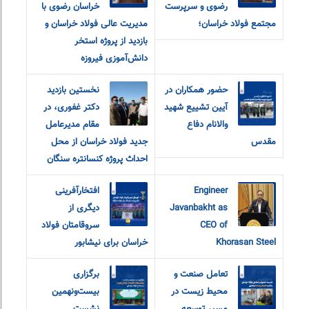
رضوی و سرپرست
خراسان رضوی با
مجتمع فولاد خراسان؛
مدیریت عالی فولاد خراسان و
بازدید از پروژه استخر
دانش‌آموزی فیروزه
حضور همکاران در
نخستین بازدید
آیین تشییع شهید
دکتر غفوری، در
والانام دفاع
مقام مدیرعامل
مقدس
جدید فولاد خراسان از محل
احداث پروژه کنسانتره سنگان
Engineer
افتخارآفرینی
Javanbakht as
دیگری از
CEO of
سروقامتان فولاد
Khorasan Steel
خراسان برای نیشابور
تعامل صنعت و
برگزاری
محیط زیست در
بیست‌ونهمین