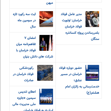
میهن
مدیر عامل فولاد
ثبت سه رکورد تازه
خراسان: اولویت
در سومین ماه
فولاد خراسان
سال
بثمررساندن پروژه کنسانتره
امضای ۷
سنگان
تفاهم‌نامه میان
فولاد خراسان با
شرکت های دانش بنیان
حضور دوباره فولاد
رکوردشکنی
خراسان در مسیر
فولاد خراسان در
عشق؛
صادرات
خدمت‌رسانی به زائران امام
اعطای تندیس
هشتم(ع)
سیمین «جایزه
ملی مدیریت مالی
ایران» به فولاد خراسان