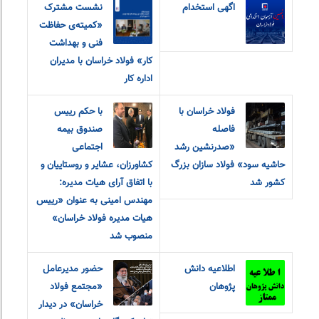
اگهی استخدام
نشست مشترک
«کمیته‌ی حفاظت
فنی و بهداشت
کار» فولاد خراسان با مدیران
اداره کار
فولاد خراسان با
با حکم رییس
فاصله
صندوق بیمه
«صدرنشین رشد
اجتماعی
حاشیه سود» فولاد سازان بزرگ
کشاورزان، عشایر و روستاییان و
کشور شد
با اتفاق آرای هیات مدیره:
مهندس امینی به عنوان «رییس
هیات مدیره فولاد خراسان»
منصوب شد
اطلاعیه دانش
حضور مدیرعامل
پژوهان
«مجتمع فولاد
خراسان» در دیدار