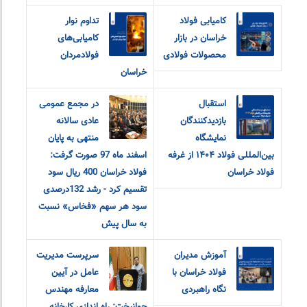
کامیابی فولاد
تداوم نوار
خراسان در بازار
کامیابی‌های
محصولات فولادی
فولادمردان
خراسان
استقبال
در مجمع عمومی
بازدیدکنندگان
عادی سالانه
نمایشگاه
منتهی به پایان
بین‌المللی فولاد ۱۴۰۴ از غرفه
اسفند ماه 97 صورت گرفت:
فولاد خراسان
فولاد خراسان 400 ریال سود
تقسیم کرد - رشد 132درصدی
سود هر سهم «فخاس» نسبت
به سال پیش
آموزش مدیران
سرپرست مدیریت
فولاد خراسان با
عامل در آیین
نگاه راهبردی
معارفه مهندس