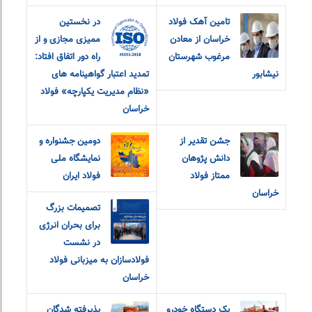
تامین آهک فولاد
در نخستین
خراسان از معادن
ممیزی مجازی و از
مرغوب شهرستان
راه دور اتفاق افتاد:
نیشابور
تمدید اعتبار گواهینامه های
«نظام مدیریت یکپارچه» فولاد
خراسان
جشن تقدیر از
دومین جشنواره و
دانش پژوهان
نمایشگاه ملی
ممتاز فولاد
فولاد ایران
خراسان
تصمیمات بزرگ
برای بحران انرژی
در نشست
فولادسازان به میزبانی فولاد
خراسان
یک دستگاه خودرو
پذیرفته شدگان