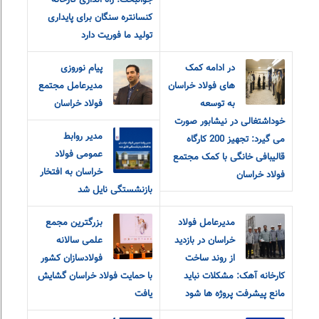
جوانبخت: راه اندازی کارخانه
کنسانتره سنگان برای پایداری
تولید ما فوریت دارد
در ادامه کمک
پیام نوروزی
های فولاد خراسان
مدیرعامل مجتمع
به توسعه
فولاد خراسان
خوداشتغالی در نیشابور صورت
مدیر روابط
می گیرد: تجهیز 200 کارگاه
عمومی فولاد
قالیبافی خانگی با کمک مجتمع
خراسان به افتخار
فولاد خراسان
بازنشستگی نایل شد
مدیرعامل فولاد
بزرگترین مجمع
خراسان در بازدید
علمی سالانه
از روند ساخت
فولادسازان کشور
کارخانه آهک: مشکلات نباید
با حمایت فولاد خراسان گشایش
مانع پیشرفت پروژه ها شود
یافت