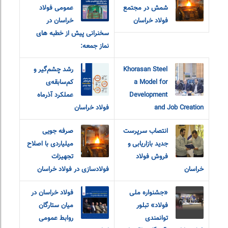
شمش در مجتمع
عمومی فولاد
فولاد خراسان
خراسان در
سخنرانی پیش از خطبه های
نماز جمعه:
Khorasan Steel
رشد چشم‌گیر و
a Model for
کم‌سابقه‌ی
Development
عملکرد آذرماه
and Job Creation
فولاد خراسان
انتصاب سرپرست
صرفه جویی
جدید بازاریابی و
میلیاردی با اصلاح
فروش فولاد
تجهیزات
خراسان
فولادسازی در فولاد خراسان
«جشنواره ملی
فولاد خراسان در
فولاد» تبلور
میان ستارگان
توانمندی
روابط عمومی