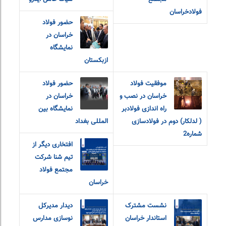
فولادخراسان
حضور فولاد
خراسان در
نمایشگاه
ازبکستان
موفقیت فولاد
حضور فولاد
خراسان در نصب و
خراسان در
راه اندازی فولادبر
نمایشگاه بین
( لدلکار) دوم در فولادسازی
المللی بغداد
شماره2
افتخاری دیگر از
تیم شنا شرکت
مجتمع فولاد
خراسان
نشست مشترک
دیدار مدیرکل
استاندار خراسان
نوسازی مدارس