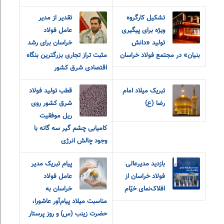
تشکیل کارگروه
تقدیر از مدیر
ویژه برای پیگیری
عامل فولاد
تولید «دانش
خراسان برای رشد
بنیان» در مجتمع فولاد خراسان
مثبت تراز تجاری بزرگترین بنگاه
اقتصادی شرق کشور
تبریک میلاد امام
قطب تولید فولاد
رضا (ع)
شرق کشور روی
ریل موفقیت
کامیابی چشم گیر سه گانه با
وجود چالش انرژی
بازدید مدیرعالی
پیام تبریک مدیر
فولاد خراسان از
عامل فولاد
افلاک‌نمای خیّام
خراسان به
مناسبت میلاد پیام‌آور عاشورا،
حضرت زینب (س) و روز پرستار