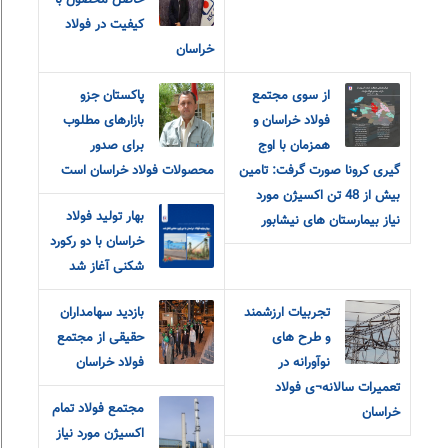
حاصل محصول با
کیفیت در فولاد
خراسان
از سوی مجتمع
پاکستان جزو
فولاد خراسان و
بازارهای مطلوب
همزمان با اوج
برای صدور
گیری کرونا صورت گرفت: تامین
محصولات فولاد خراسان است
بیش از 48 تن اکسیژن مورد
بهار تولید فولاد
نیاز بیمارستان های نیشابور
خراسان با‌ دو رکورد
شکنی آغاز شد
تجربیات ارزشمند
بازدید سهامداران
و طرح های
حقیقی از مجتمع
نوآورانه در
فولاد خراسان
تعمیرات سالانه¬ی فولاد
مجتمع فولاد تمام
خراسان
اکسیژن مورد نیاز