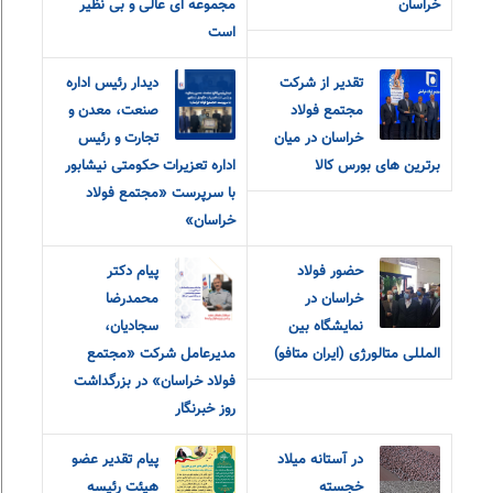
خراسان
مجموعه ای عالی و بی نظیر
است
تقدیر از شرکت
دیدار رئیس اداره
مجتمع فولاد
صنعت، معدن و
خراسان در میان
تجارت و رئیس
برترین های بورس کالا
اداره تعزیرات حکومتی نیشابور
با سرپرست «مجتمع فولاد
خراسان»
حضور فولاد
پیام دکتر
خراسان در
محمدرضا
نمایشگاه بین
سجادیان،
المللی متالورژی (ایران متافو)
مدیرعامل شرکت «مجتمع
فولاد خراسان» در بزرگداشت
روز خبرنگار
در آستانه میلاد
پیام تقدیر عضو
خجسته
هیئت رئیسه