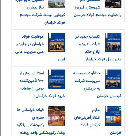
تخصصی دام
اکسیژن مایع مورد
شهرستان فیروزه
نیاز بیماران
با حمایت مجتمع فولاد خراسان
کرونایی توسط شرکت مجتمع
فولاد خراسان
انتصاب جدید در
موفقیت فولاد
هیأت مدیره و
خراسان در جایزه‌ی
ابلاغ حکم
ملی مدیریت مالی
مدیرعامل فولاد خراسان
ایران
خداقوت صمیمانه
استقبال بیش از
سرپرست شرکت
۷۰۰ تأمین‌کننده
به بازیکنان
بومی از سامانه
فوتسال خراسان
خرید فولاد خراسان؛
تداوم
فولاد خراسانی ها
افتخارآفرینی‌های
سبزه ی
کارکنان فولاد
رکوردشکنی را گره
خراسان
زدند/ رکوردشکنی واحد ریخته