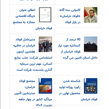
کامیابی سه¬گانه
اعطای عنوان
«فولاد خراسان»
«بنگاه اقتصادی
در بازار فولاد
ممتاز» به مجتمع
فولاد خراسان
90 درصد از
مدیرعامل فولاد
کنسانتره مورد نیاز
خراسان در حاشیه
فولاد خراسان از
هفتمین آزمون
داخل استان تامین می گردد
استخدامی شرکت: جذب منابع
انسانی، مهم ترین سرمایه
گذاری بلندمدت شرکت است
شکسته شدن
مجتمع فولاد
رکورد روزانه تولید
خراسان؛
محصول نهایی در
صدرنشین تأمین
فولاد خراسان
میلگرد کشور در چهار ماهه
نخست ۱۴۰۴