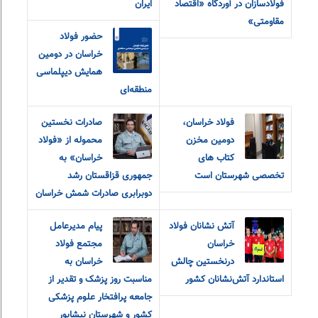
فولادسازان در آوردگاه «اقتصاد
ایران
مقاومتی»
حضور فولاد
خراسان در دومین
همایش دیپلماسی
منطقه‌ای
فولاد خراسان،
صادرات نخستین
دومین مخزن
محموله از «فولاد
کتاب های
خراسان» به
تخصصی شهرستان است
جمهوری قزاقستان رشد
دوبرابری صادرات شمش خراسان
آتش نشانان فولاد
پیام مدیرعامل
خراسان
مجتمع فولاد
درنخستین چالش
خراسان به
استاندارد آتش‌نشانان کشور
مناسبت روز پزشک و تقدیر از
جامعه پرافتخار علوم پزشکی
کشور و شهرستان نیشابور