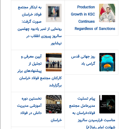
Production
به ابتکار مجتمع
Growth in KSC
فولاد خراسان
Continues
صورت گرفت:
Regardless of Sanctions
رونمایی از تمبر یادبود چهلمین
سالروز پیروزی انقلاب در
نیشابور
روز جهانی قدس
آیین معرفی و
گرامی باد
تجلیل از
پیشنهادهای برتر
کارکنان مجتمع فولاد خراسان
برگزارشد
پیام‌ ‌تسلیت
نخستین دوره
مدیرعامل مجتمع
آموزشی مدیریت
فولاد‌خراسان به
دانش در فولاد
مناسبت‌ فرارسیدن سالروز
خراسان
شهادت امام‌ رضا(ع)