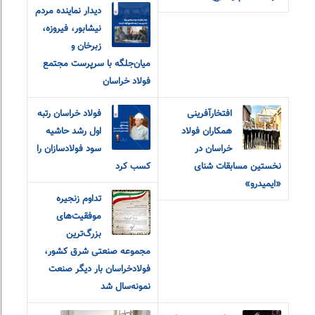
دیدار نماینده مردم
نیشابور، فیروزه،
زبرخان و
میان‌جلگه با سرپرست مجتمع
فولاد خراسان
افتخارآفرینی
فولاد خراسان رتبه
همکاران فولاد
اول رشد حاشیه
خراسان در
سود فولادسازان را
نخستین مسابقات شنای
کسب کرد
«ایمیدرو»
تداوم زنجیره
موفقیت‌های
بزرگ‌ترین
مجموعه صنعتی شرق کشور،
فولادخراسان بار دیگر صنعت
نمونه‌سال شد