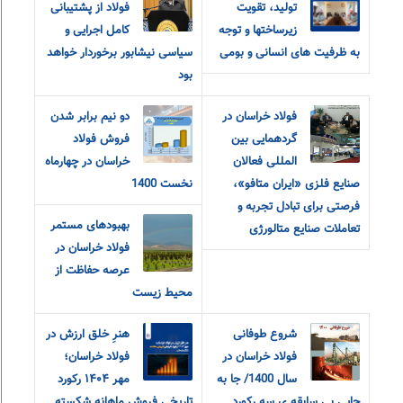
تولید، تقویت
فولاد از پشتیبانی
زیرساختها و توجه
کامل اجرایی و
به ظرفیت های انسانی و بومی
سیاسی نیشابور برخوردار خواهد
بود
فولاد خراسان در
دو نیم برابر شدن
گردهمایی بین
فروش فولاد
المللی فعالان
خراسان در چهارماه
صنایع فلزی «ایران متافو»،
نخست 1400
فرصتی برای تبادل تجربه و
بهبودهای مستمر
تعاملات صنایع متالورژی
فولاد خراسان در
عرصه حفاظت از
محیط زیست
شروع طوفانی
هنرِ خلق ارزش در
فولاد خراسان در
فولاد خراسان؛
سال 1400/ جا به
مهر ۱۴۰۴ رکورد
جایی بی سابقه ی سه رکورد
تاریخی فروش ماهانه شکسته