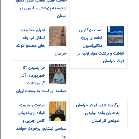
حمایت قطب صنعت شرق کشور
از توسعه پژوهش و فناوری در
استان
نصب بزرگترین
اجرای خط جدید
قطعه ی پروژه
انتقال آب چاه
مکانیزاسیون
های مجتمع فولاد
انباشت و براشت مواد اولیه در
خراسان
فولاد خراسان
فرا رسیدن 31
شهریورماه، آغاز
گرامیداشت
حماسه ای است به وسعت ایران
برگزیده شدن فولاد خراسان
صنعت و به ویژه
به عنوان واحد تولیدی
فولاد از پشتیبانی
نمونه‌ی کار استان
کامل اجرایی و
سیاسی نیشابور برخوردار خواهد
بود