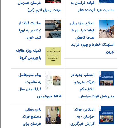
فولاد خراسان به
خراسان همزمان
مناسبت عید فرخنده فطر
مبعث رسول اکرم (ص)
اصلاح سازه ریلی
صادرات فولاد از
فولاد خراسان با
نیشابور به اروپا
هدف کاهش
کلید خورد
استهلاک خطوط و بهبود فرایند
کمیته ویژه مقابله
توزین
با ویروس کرونا
انتصاب جدید در
پیـام مدیـرعامـل
هیأت مدیره و
به مناسبت
ابلاغ حکم
فراراسیـدن سال
مدیرعامل فولاد خراسان
1404 خورشیـدی
انعکاس فولاد
یاری رسانی
خراسان - به
مجتمع فولاد
گزارش خبرگزاری
خراسان برای