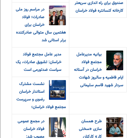
صندوق برای راه اندازی سریعتر
در مراسم روز ملی
کارخانه کنسانتره فولاد خراسان
صادرات؛ فولاد
خراسان برای
هفتمین سال متوالی صادرکننده
برتر استانی شد
بیانیه مدیرعامل
مدیر عامل مجتمع فولاد
مجتمع فولاد
خراسان: تشویق صادرات، یک
خراسان در آستانه
سیاست ضدتورمی است
ایام فاطمیه و سالروز شهادت
نشست مشترک
سردار شهید قاسم سلیمانی
استاندار خراسان
رضوی و سرپرست
مجتمع فولاد خراسان؛
طرح همسان
در مجمع عمومی
سازی «سختی
فولاد خراسان
کار» کارکنان
مصوب شد: