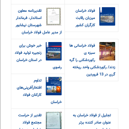
فولاد خراسان
تقدیرنامه معاون
میزبان رقابت
استاندار، فرماندار
کارگران کشور
شهرستان نیشابور
از مدیر عامل فولاد خراسان
فولاد خراسانی ها
خبر خوش برای
سبزه ی
زنجیره تولید فولاد
رکوردشکنی را گره
در استان خراسان
زدند/ رکوردشکنی واحد ریخته
رضوی
گری در 13 فروردین
تداوم
افتخارآفرینی‌های
کارکنان فولاد
خراسان
تجلیل از فولاد خراسان به
تقدیر از حراست
عنوان صادر کننده برتر
مجتمع فولاد