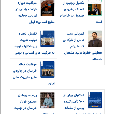
تکمیل زنجیره از
موفقیت دوباره
اهداف راهبردی
فولاد خراسان در
صندوق در خراسان
ارزیابی «جایزه
است.
منابع انسانی» ایران
قدردانی مدیر
تکمیل زنجیره
عامل از کارکنانی
تولید، تقویت
که علیرغم
زیرساختها و توجه
تعطیلی خطوط تولید مشغول
به ظرفیت های انسانی و بومی
خدمتند
موفقیت فولاد
خراسان در جایزه‌ی
ملی مدیریت مالی
ایران
استقبال بیش از
پیام مدیرعامل
۷۰۰ تأمین‌کننده
مجتمع فولاد
بومی از سامانه
خراسان در تهنیت