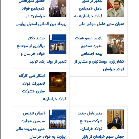
تقدیر از مدیر
حضور مدیرعامل
عامل «مجتمع
«مجتمع فولاد
فولاد خراسان» به
خراسان» در
عنوان مدیر عامل موفق ملی
رویداد بین المللی استیل پرایس
بازدید عضو هیات
بازدید دکتر
مدیره صندوق
برقراری از مجتمع
بیمه اجتماعی
فولاد خراسان و
کشاورزان، روستائیان و عشایر از
تقدیر از روند رشد تولید
فولاد خراسان
ابتکار فنی کارگاه
تعمیرات فولاد
سازی «شرکت
فولاد خراسان»
مدیرعامل جدید
اعطای تندیس
شرکت مجتمع
سیمین «جایزه
فولاد خراسان:
ملی مدیریت مالی
جهش سهم خراسان از بازار
ایران» به فولاد خراسان