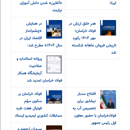
ایرنا:
«آنلاین» شدن دانش آموزان
نیازمند
هنرِ خلق ارزش در
در همایش
فولاد خراسان؛
«چشم‌انداز
مهر ۱۴۰۴ رکورد
اقتصاد ایران در
تاریخی فروش ماهانه شکسته
سال ۱۴۰۴» مطرح شد:
شد
پروانه استاندارد و
صلاحیت
آزمایشگاه همکار
فولاد خراسان تمدید شد
افتتاح سدبار
فولاد خراسان بر
نیشابور برای
سکوی سوّم
تخصیص آب به
فوتبال هفت نفره
فولادخراسان با حضور معاون
مسابقات کشوری ایمیدرو ایستاد
اول رئیس جمهور
سروران ارجمند و