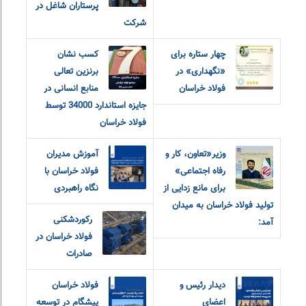
پرستاران شاغل در
شرکت
چهار ستاره برای
کسب نشان
«نگهداری» در
برنزین تعالی
فولاد خراسان
منابع انسانی در
جایزه استاندارد 34000 توسط
فولاد خراسان
وزیر«تعاون، کار و
آموزش مدیران
رفاه اجتماعی»
فولاد خراسان با
برای مانع زدایی از
نگاه راهبردی
تولید فولاد خراسان به میدان
رکوردشکنی
آمد:
فولاد خراسان در
صادرات
دیدار رئیس و
فولاد خراسان
اعضای
پیشگام در توسعه