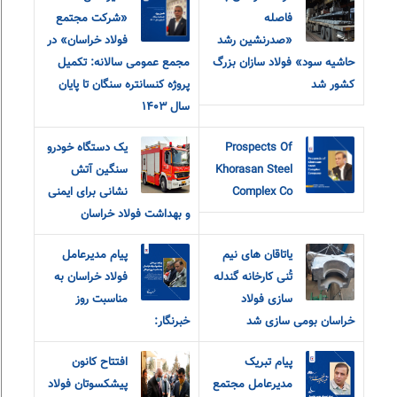
فاصله
«شرکت مجتمع
«صدرنشین رشد
فولاد خراسان» در
حاشیه سود» فولاد سازان بزرگ
مجمع عمومی سالانه: تکمیل
کشور شد
پروژه کنسانتره سنگان تا پایان
سال ۱۴۰۳
Prospects Of
یک دستگاه خودرو
Khorasan Steel
سنگین آتش
Complex Co
نشانی برای ایمنی
و بهداشت فولاد خراسان
یاتاقان های نیم
پیام مدیرعامل
تُنی کارخانه گندله
فولاد خراسان به
سازی فولاد
مناسبت روز
خراسان بومی سازی شد
خبرنگار:
پیام تبریک
افتتاح کانون
مدیرعامل مجتمع
پیشکسوتان فولاد