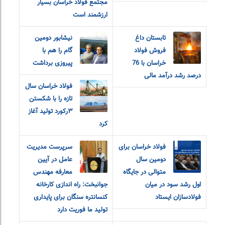
مجتمع فولاد خراسان بسیار
ارزشمند است
تابستان داغ
نیشابور دومین
فروش فولاد
گام را هم با
خراسان با 76
پیروزی برداشت
درصد رشد درآمد مالی
فولاد خراسان سال
تازه را با شکستن
۳رکورد تولید آغاز
کرد
فولاد خراسان برای
سرپرست مدیریت
دومین سال
عامل در آیین
متوالی در جایگاه
معارفه مهندس
اول رشد سود در میان
جوانبخت: راه اندازی کارخانه
فولادسازان ایستاد
کنسانتره سنگان برای پایداری
تولید ما فوریت دارد