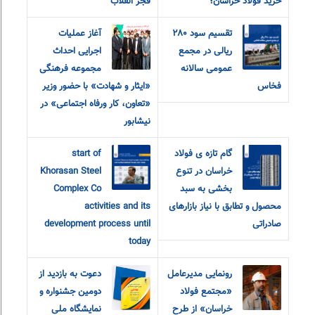
خرید فولاد خراسان؛
فجر انقلاب
تقسیم سود ۲۸۰
آغاز عملیات
ریالی در مجمع
اجرایی احداث
عمومی سالانه
مجموعه فرهنگی
فخاس
«ایثار و شهادت» با حضور وزیر
«تعاون، کار و‌رفاه اجتماعی» در
نیشابور
گام تازه ی فولاد
start of
خراسان در تنوع
Khorasan Steel
بخشی به سبد
Complex Co
محصول و تطابق با نیاز بازارهای
activities and its
صادراتی
development process until
today
رونمایی مدیرعامل
دعوت به بازدید از
«مجتمع فولاد
دومین جشنواره و
خراسان» از طرح
نمایشگاه ملی