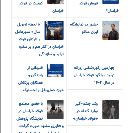
فروش فولاد
کیفیت در فولاد
خراسان*
خراسان
حضور در نمایشگاه
« لحظه تحویل
ایران متافو
سال» مدیرعامل
و‌ کارکنان فولاد
خراسان در کنار هم و بر سفره
تولید و سازندگی
چهارمین رکوردشکنی روزانه
قدردانی از
تولید میلگرد فولاد خراسان
رانندگان و
در سال ۱۴۰۲
همکاران پرتلاش
حوزه حمل‌ونقل و لجستیک
رشد چشم¬گیر
با حضور مجتمع
تولید گندله در
فولاد خراسان در
«فولاد خراسان»
نمایشگاه پژوهش
و فناوری مشهد صورت گرفت: