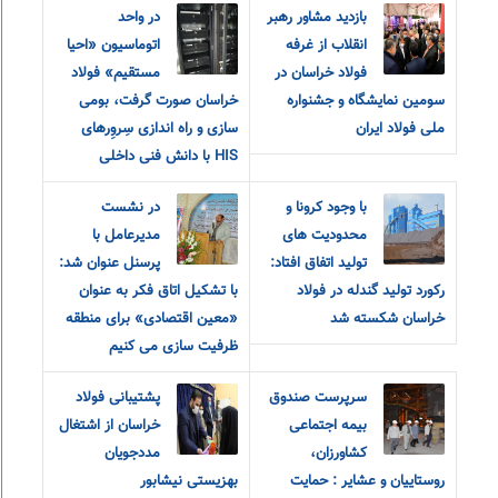
بازدید مشاور رهبر
در واحد
انقلاب از غرفه
اتوماسیون «احیا
فولاد خراسان در
مستقیم» فولاد
سومین نمایشگاه و جشنواره
خراسان صورت گرفت، بومی
ملی فولاد ایران
سازی و راه اندازی سِروِرهای
HIS با دانش فنی داخلی
با وجود کرونا و
در نشست
محدودیت های
مدیرعامل با
تولید اتفاق افتاد:
پرسنل عنوان شد:
رکورد تولید گندله در فولاد
با تشکیل اتاق فکر به عنوان
خراسان شکسته شد
«معین اقتصادی» برای منطقه
ظرفیت سازی می کنیم
سرپرست صندوق
پشتیبانی فولاد
بیمه اجتماعی
خراسان از اشتغال
کشاورزان،
مددجویان
روستاییان و عشایر : حمایت
بهزیستی نیشابور