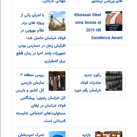
های ورزشی نیشابور
جهادی کارکنان..
Khorasan Steel
با اجرای یکی از
wins bronze at
پروژه های برتر
2019 HR
نظام بهپویی در
Excellence Award
فولاد خراسان حاصل شد:
افزایش زمان در دسترس بودن
تجهیزات واحد احیا در زمان قطع
برق اضطراری
رکورد جدید
رییس منطقه ٢
صادرات فولاد
سازمان بازرسی
خراسان رقم خورد
کل کشور و بازرس
کل خراسان رضوی: پیشگامی
فولاد خراسان در ایفای
مسئولیت‌های اجتماعی شایسته
قدردانی است.
بازدید
تحرک امیدبخش