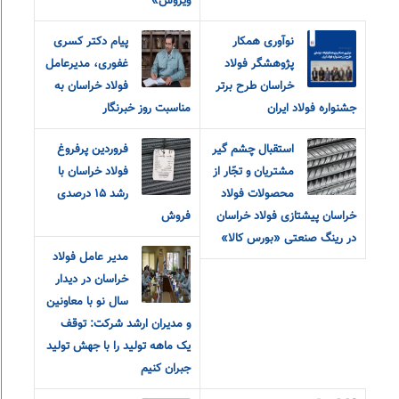
ویروس»
نوآوری همکار
پیام دکتر کسری
پژوهشگر فولاد
غفوری، مدیرعامل
خراسان طرح برتر
فولاد خراسان به
جشنواره فولاد ایران
مناسبت روز خبرنگار
استقبال چشم گیر
فروردین پرفروغ
مشتریان و تجّار از
فولاد خراسان با
محصولات فولاد
رشد ۱۵ درصدی
خراسان پیشتازی فولاد خراسان
فروش
در رینگ صنعتی «بورس کالا»
مدير عامل فولاد
خراسان در ديدار
سال نو با معاونين
و مديران ارشد شرکت: توقف
یک ماهه تولید را با جهش تولید
جبران کنیم