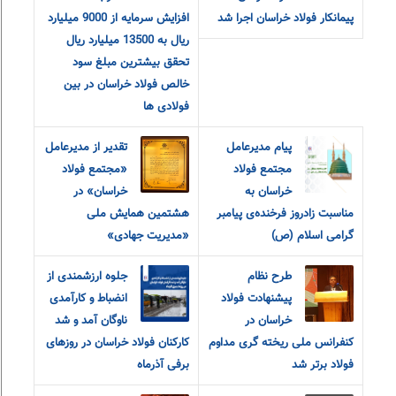
پیمانکار فولاد خراسان اجرا شد
افزایش سرمایه از 9000 میلیارد
ریال به 13500 میلیارد ریال
تحقق بیشترین مبلغ سود
خالص فولاد خراسان در بین
فولادی ها
پیام مدیرعامل
تقدیر از مدیرعامل
مجتمع فولاد
«مجتمع فولاد
خراسان به
خراسان» در
مناسبت زادروز فرخنده‌ی پیامبر
هشتمین همایش ملی
گرامی اسلام (ص)
«مدیریت جهادی»
طرح نظام
جلوه ارزشمندی از
پیشنهادت فولاد
انضباط و کارآمدی
خراسان در
ناوگان آمد و شد
کنفرانس ملی ریخته گری مداوم
کارکنان فولاد خراسان در روزهای
فولاد برتر شد
برفی آذرماه