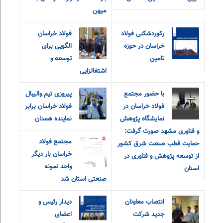
میهن
رکوردشکنی فولاد
فولاد خراسان
خراسان در حوزه
الگویی برای
تامین
توسعه و
اشتغالزایی
با حضور مجتمع
پیروزی تیم والیبال
فولاد خراسان در
فولاد خراسان برابر
نمایشگاه پژوهش
نماینده همدان
و فناوری مشهد صورت گرفت:
مجتمع فولاد
حمایت قطب صنعت شرق کشور
خراسان بار دیگر
از توسعه پژوهش و فناوری در
واحد نمونه
استان
صنعتی استان شد
انتصاب معاونان
دیدار رئیس و
جدید شرکت
اعضای