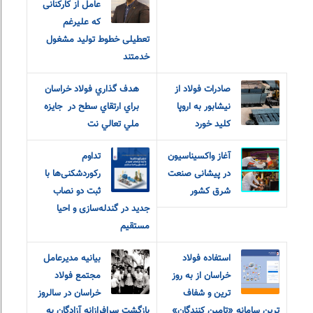
عامل از کارکنانی
که علیرغم
تعطیلی خطوط تولید مشغول
خدمتند
صادرات فولاد از
هدف گذاري فولاد خراسان
نیشابور به اروپا
براي ارتقاي ‎سطح در ‎ جايزه
کلید خورد
ملي تعالي نت
آغاز واکسیناسیون
تداوم
در پیشانی صنعت
رکوردشکنی‌ها با
شرق کشور
ثبت دو نصاب
جدید در گندله‌سازی و احیا
مستقیم
استفاده فولاد
بیانیه مدیرعامل
خراسان از به روز
مجتمع فولاد
ترین و شفاف
خراسان در سالروز
ترین سامانه «تامین کنندگان»
بازگشت سرافرازانه آزادگان به