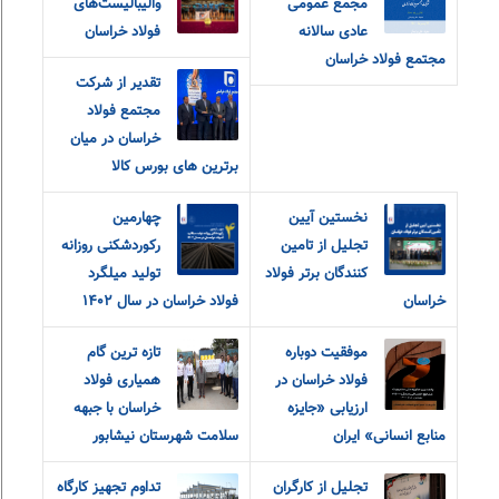
مجمع عمومی
والیبالیست‌های
عادی سالانه
فولاد خراسان
مجتمع فولاد خراسان
تقدیر از شرکت
مجتمع فولاد
خراسان در میان
برترین های بورس کالا
نخستین آیین
چهارمین
تجلیل از تامین
رکوردشکنی روزانه
کنندگان برتر فولاد
تولید میلگرد
خراسان
فولاد خراسان در سال ۱۴۰۲
موفقیت دوباره
تازه ترین گام
فولاد خراسان در
همیاری فولاد
ارزیابی «جایزه
خراسان با جبهه
منابع انسانی» ایران
سلامت شهرستان نیشابور
تجلیل از کارگران
تداوم تجهیز کارگاه