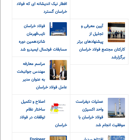
افطار نیک اندیشانه ای که فولاد
خراسان گسترد
آیین معرفی و
فولاد خراسان
تجلیل از
نایب‌قهرمان
پیشنهادهای برتر
شانزدهمین دوره
کارکنان مجتمع فولاد خراسان
مسابقات فوتسال ایمیدرو شد
برگزارشد
مراسم معارفه
مهندس جوانبخت
به عنوان مدیر
عامل فولاد خراسان
عملیات دیفراست
اصلاح و تکمیل
واحد اکسیژن
ساختار نظام
فولاد خراسان با
توقفات در فولاد
موفقیت انجام شد
خراسان
افتتاح سدبار
Engineer