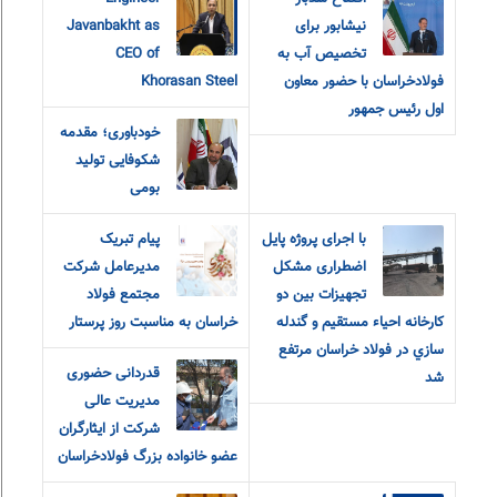
نیشابور برای
Javanbakht as
تخصیص آب به
CEO of
فولادخراسان با حضور معاون
Khorasan Steel
اول رئیس جمهور
خودباوری؛ مقدمه
شکوفایی تولید
بومی
با اجرای پروژه پایل
پیام تبریک
اضطراری مشکل
مدیرعامل شرکت
تجهيزات بين دو
مجتمع فولاد
كارخانه احياء مستقيم و گندله
خراسان به مناسبت روز پرستار
سازي در فولاد خراسان مرتفع
قدردانی حضوری
شد
مدیریت عالی
شرکت از ایثارگران
عضو خانواده‌ بزرگ‌ فولادخراسان