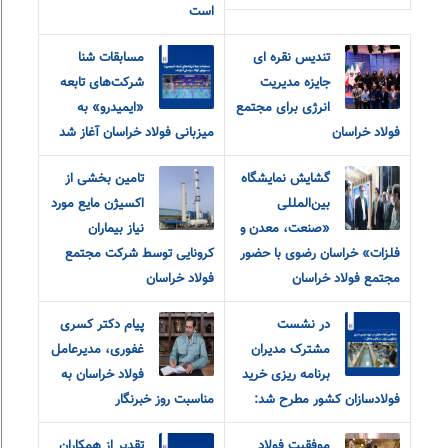
است
تندیس نقره ای
مسابقات شنا
جایزه مدیریت
شرکت‌های تابعه
انرژی برای مجتمع
«ایمیدرو» به
فولاد خراسان
میزبانی فولاد خراسان آغاز شد
گشایش نمایشگاه
تامین بخشی از
بین‌المللی
اکسیژن مایع مورد
«صنعت، معدن و
نیاز بیماران
فلزات» خراسان رضوی با حضور
کرونایی توسط شرکت مجتمع
مجتمع فولاد خراسان
فولاد خراسان
در نشست
پیام دکتر کسری
مشترک مدیران
غفوری، مدیرعامل
برنامه ریزی خرید
فولاد خراسان به
فولادسازان کشور مطرح شد:
مناسبت روز خبرنگار
موفقیت فولاد
تقدیر از همکاران