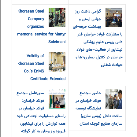
گرامی داشت روز
Khorasan Steel
جهانی ایمنی و
Company
بهداشت حرفه¬ای
organizes
با مشارکت فولاد خراسان قدر
memorial service for Martyr
دانی رییس علوم پزشکی
Soleimani
نیشابور از فعالیت¬های فولاد
Validity of
خراسان در کنترل بیماری¬ها و
Khorasan Steel
حوادث شغلی
Co.’s EnMS
Certificate Extended
حضور مجتمع
مدیرعامل مجتمع
فولاد خراسان در
فولاد خراسان:
نمایشگاه توسعه
فولاد خراسان در
ساخت داخل (بومی سازی)
راستای مسئولیت اجتماعی خود
سازمان صنایع کوچک استان
همه توان‌ش را برای نیشابور،
فیروزه و زبرخان به کار گرفته