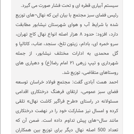
سیستم آبیاری قطره ای و تحت فشار صورت می گیرد.
رئیس فضای سبز مجتمع با بیان این که نهال¬های توزیع
شده با شرایط آب و هوای شهرستان نیشابور مطابقت
دارد، افزود: حدود ۸ هزار اصله انواع نهال کاج تهران،
سرو خمره ای، بادام، زیتون تلخ، سنجد، عناب، کاتالپا و
گل محمدی به ادارات مختلف نیشابور، از جمله
شهرداری و تیپ زرهی ۲۱ امام رضا(ع) و دهیاری های
روستاهای متقاضی، توزیع شد.
احمد همت آبادی گفت: مجتمع فولاد خراسان توسعه
فضای سبز عمومی، ارتقای فرهنگ درختکاری اقدامی
مسئولانه در راستای «طرح فراگیر کاشت نهال» تلقی
کرده و امسال نیز مشارکت خود را در نهضت درختکاری
مانند سال¬های پیش تداوم داده است. ضمن آن که
تعداد 500 اصله نهال دیگر برای توزیع بین همکاران