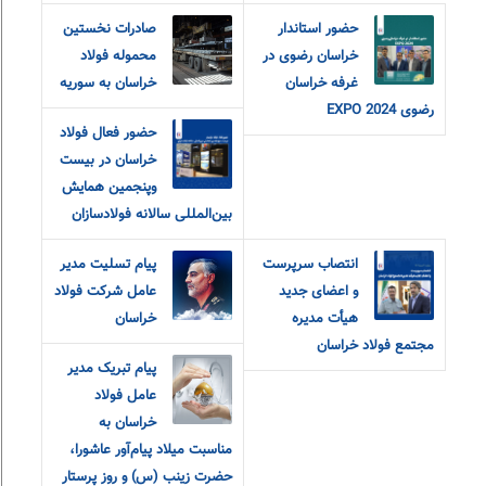
حضور استاندار
صادرات نخستین
خراسان رضوی در
محموله فولاد
غرفه خراسان
خراسان به سوریه
رضوی EXPO 2024
حضور فعال فولاد
خراسان در بیست
و‌پنجمین همایش
بین‌المللی سالانه فولادسازان
انتصاب سرپرست
پیام تسلیت مدیر
و اعضای جدید
عامل شرکت فولاد
هیأت مدیره
خراسان
مجتمع فولاد خراسان
پیام تبریک مدیر
عامل فولاد
خراسان به
مناسبت میلاد پیام‌آور عاشورا،
حضرت زینب (س) و روز پرستار