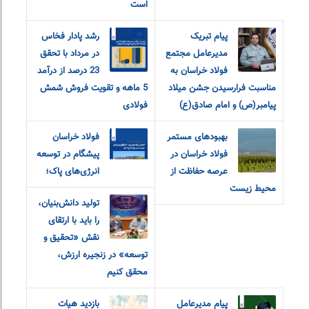
است
پیام تبریک
رشد پادار فخاس
مدیرعامل مجتمع
در مرداد با تحقق
فولاد خراسان به
23 درصد از درآمد
مناسبت فرارسیدن جشن میلاد
5 ماهه و تقویت فروش شمش
پیامبر(ص) و امام صادق(ع)
فولادی
بهبودهای مستمر
فولاد خراسان
فولاد خراسان در
پیشگام در توسعه
عرصه حفاظت از
انرژی‌های پاک؛
محیط زیست
تولید دانش‌بنیان،
را باید با ارتقای
نقش «تحقیق و‌
توسعه» در زنجیره ارزش،
محقق کنیم
پیام مدیرعامل
بازدید هیات