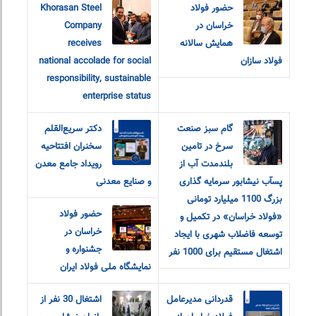
حضور فولاد
Khorasan Steel
خراسان در
Company
همایش سالانه
receives
فولاد سازان
national accolade for social
responsibility, sustainable
enterprise status
گام سبز صنعت
دکتر سریع‌القلم
سرخ در تامین
سخنران افتتاحیه
بلندمدت آب از
رویداد جامع معدن
پسآب نیشابور سرمایه گذاری
و صنایع معدنی
بزرگ 1100 میلیارد تومانی
حضور فولاد
«فولاد خراسان» در تکمیل و
خراسان در
توسعه فاضلاب شهری با ایجاد
جشنواره و
اشتغال مستقیم برای 1000 نفر
نمایشگاه ملی فولاد ایران
قدردانی مدیرعامل
اشتغال 30 نفر از