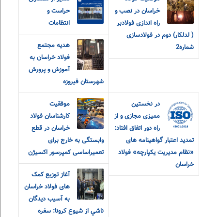
خراسان در نصب و
حراست و
راه اندازی فولادبر
انتظامات
( لدلکار) دوم در فولادسازی
هدیه مجتمع
شماره2
فولاد خراسان به
آموزش و پرورش
شهرستان فیروزه
در نخستین
موفقیت
ممیزی مجازی و از
کارشناسان فولاد
راه دور اتفاق افتاد:
خراسان در قطع
تمدید اعتبار گواهینامه های
وابستگی به خارج برای
«نظام مدیریت یکپارچه» فولاد
تعمیراساسی کمپرسور اکسیژن
خراسان
آغاز توزیع کمک
های فولاد خراسان
به آسيب ديدگان
ناشي از شيوع كرونا: سفره