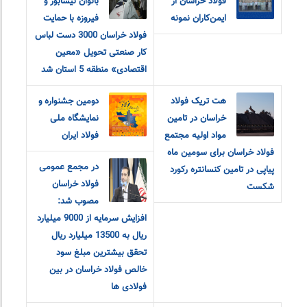
فولاد خراسان از
بانوان نیشابور و
ایمن‌کاران نمونه
فیروزه با حمایت
فولاد خراسان 3000 دست لباس
کار صنعتی تحویل «معین
اقتصادی» منطقه 5 استان شد
هت تریک فولاد
دومین جشنواره و
خراسان در تامین
نمایشگاه ملی
مواد اولیه مجتمع
فولاد ایران
فولاد خراسان برای سومین ماه
در مجمع عمومی
پیاپی در تامین کنسانتره رکورد
فولاد خراسان
شکست
مصوب شد:
افزایش سرمایه از 9000 میلیارد
ریال به 13500 میلیارد ریال
تحقق بیشترین مبلغ سود
خالص فولاد خراسان در بین
فولادی ها