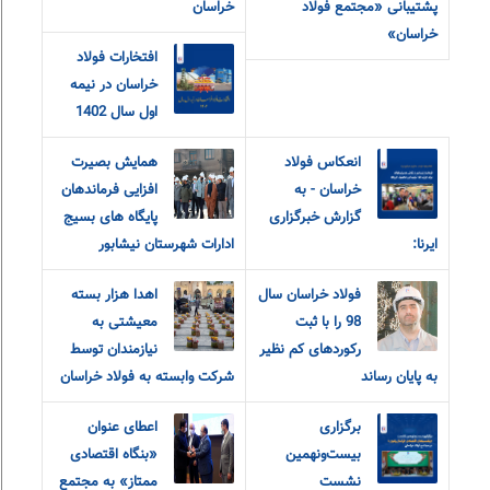
پشتیبانی «مجتمع فولاد
خراسان
خراسان»
افتخارات فولاد
خراسان در نیمه
اول سال 1402
انعکاس فولاد
همایش بصیرت
خراسان - به
افزایی فرماندهان
گزارش خبرگزاری
پایگاه های بسیج
ایرنا:
ادارات شهرستان نیشابور
فولاد خراسان سال
اهدا هزار بسته
98 را با ثبت
معیشتی به
رکوردهای کم نظیر
نیازمندان توسط
به پایان رساند
شرکت وابسته به فولاد خراسان
برگزاری
اعطای عنوان
بیست‌ونهمین
«بنگاه اقتصادی
نشست
ممتاز» به مجتمع