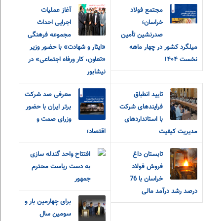
مجتمع فولاد
آغاز عملیات
خراسان؛
اجرایی احداث
صدرنشین تأمین
مجموعه فرهنگی
میلگرد کشور در چهار ماهه
«ایثار و شهادت» با حضور وزیر
نخست ۱۴۰۴
«تعاون، کار و‌رفاه اجتماعی» در
نیشابور
تایید انطباق
معرفی صد شرکت
فرایندهای شرکت
برتر ایران با حضور
با استانداردهای
وزرای صمت و
مدیریت کیفیت
اقتصاد؛
تابستان داغ
افتتاح واحد گندله سازی
فروش فولاد
به دست ریاست محترم
خراسان با 76
جمهور
درصد رشد درآمد مالی
برای چهارمین بار و
سومین سال