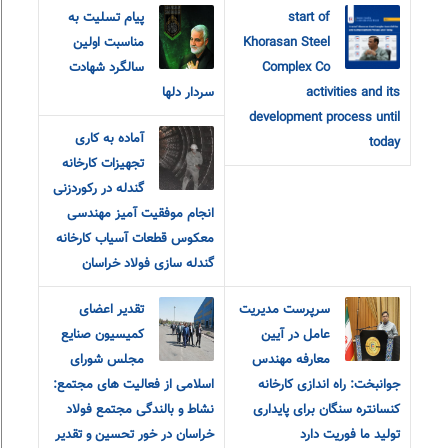
start of
پیام تسلیت به
Khorasan Steel
مناسبت اولین
Complex Co
سالگرد شهادت
activities and its
سردار دلها
development process until
آماده به کاری
today
تجهیزات کارخانه
گندله در رکوردزنی
انجام موفقیت آمیز مهندسی
معکوس قطعات آسیاب کارخانه
گندله سازی فولاد خراسان
سرپرست مدیریت
تقدیر اعضای
عامل در آیین
کمیسیون صنایع
معارفه مهندس
مجلس شورای
جوانبخت: راه اندازی کارخانه
اسلامی از فعالیت های مجتمع:
کنسانتره سنگان برای پایداری
نشاط و بالندگی مجتمع فولاد
تولید ما فوریت دارد
خراسان در خور تحسین و تقدیر