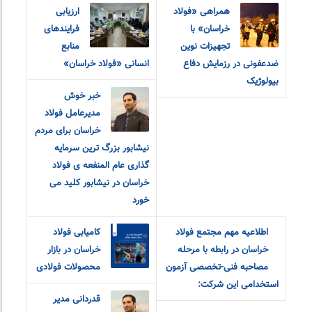
همراهی «فولاد
ارزیابی
خراسان» با
فرایندهای
تجهیزات نوین
منابع
ضدعفونی در رزمایش دفاع
انسانی «فولاد خراسان»
بیولوژیک
خبر خوش
مدیرعامل فولاد
خراسان برای مردم
نیشابور بزرگ ترین سرمایه
گذاری عام المنفعه ی فولاد
خراسان در نیشابور کلید می
خورد
اطلاعیه مهم مجتمع فولاد
کامیابی فولاد
خراسان در رابطه با مرحله
خراسان در بازار
مصاحبه فنی-تخصصی آزمون
محصولات فولادی
استخدامی این شرکت:
قدردانی مدیر