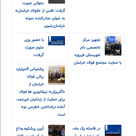
متوالی صورت
گرفت: تقدیر از «فولاد خراسان»
به عنوان صادرکننده نمونه
خراسان‌رضوی
تجهیز مرکز
با حضور وزیر
تخصصی دام
علوم صورت
شهرستان فیروزه
گرفت؛
با حمایت مجتمع فولاد خراسان
پشتیبانی 8میلیارد
ریالی فولاد
خراسان از
«گلریزان» نیشابوری ها فولاد
برای حمایت از زندانیان غیرعمد،
آماده درانداختن «طرحی نو»
است
در فاصله یک ماه،
آیین پرشکوه وداع