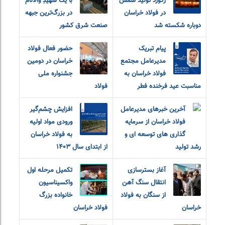
رکورد تولید شمش
با یک شهیدِ والانام
در فولاد خراسان
در بزرگ‌ترین جبهه
دوباره شکسته شد
صنعت شرق کشور
پیام تبریک
حضور فعال فولاد
مدیرعامل مجتمع
خراسان در دومین
فولاد خراسان به
جشنواره ملی
مناسبت عید فرخنده فطر
فولاد
آخرین خبرهای مدیرعامل
افزایش چشم‌گیر
فولاد خراسان از سرمایه
ورودی مواد اولیه
گذاری های توسعه ای و
به فولاد خراسان
رشد تولید
از ابتدای سال ۱۴۰۳
آغاز بسترسازی
تکمیل مرحله اول
انتقال سنگ آهن
واکسیناسیون
از سنگان به فولاد
خانواده بزرگ
خراسان
فولاد خراسان