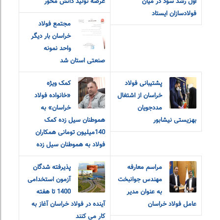
اول رشد سود در میان
عرصه تولید دانش محور
فولادسازان ایستاد
مجتمع فولاد
خراسان بار دیگر
واحد نمونه
صنعتی استان شد
پشتیبانی فولاد
کمک ویژه
خراسان از اشتغال
«خانواده فولاد
مددجویان
خراسان» به
بهزیستی نیشابور
هموطنان سیل زده کمک
140میلیون تومانی همکاران
فولاد به هموطنان سیل زده
مراسم معارفه
پذیرفته شدگان
مهندس جوانبخت
آزمون استخدامی
به عنوان مدیر
1400 تا هفته
عامل فولاد خراسان
آینده در فولاد خراسان آغاز به
کار می کنند