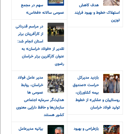
هدف کاهش
سهم در مجمع
استهلاک خطوط و بهبود فرایند
عمومی سالانه «فخاس»
توزین
در مراسم قدردانی
از کارآفرینان برتر
استان انجام شد:
تقدیر از «فولاد خراسان» به
عنوان کارآفرین برتر خراسان
رضوی
بازدید مدیرکل
مدیر عامل فولاد
حراست «صندوق
خراسان، روابط
بیمه کشاورزان،
عمومی ها
روستاییان و عشایر» از خطوط
هدایت‌گر سرمایه اجتماعی
تولید فولاد خراسان
سازمان‌ها و حافظ دارایی معنوی
کشور هستند
بازطراحی و بهبود
بیانیه مدیرعامل