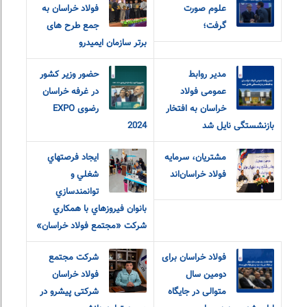
علوم صورت
فولاد خراسان به
گرفت؛
جمع طرح های
برتر سازمان ایمیدرو
مدیر روابط
حضور وزیر کشور
عمومی فولاد
در غرفه خراسان
خراسان به افتخار
رضوی EXPO
بازنشستگی نایل شد
2024
مشتریان، سرمایه
ايجاد فرصتهاي
فولاد خراسان‌اند
شغلي و
توانمندسازي
بانوان فيروزهاي با همکاري
شرکت «مجتمع فولاد خراسان»
فولاد خراسان برای
شرکت مجتمع
دومین سال
فولاد خراسان
متوالی در جایگاه
شرکتی پیشرو در