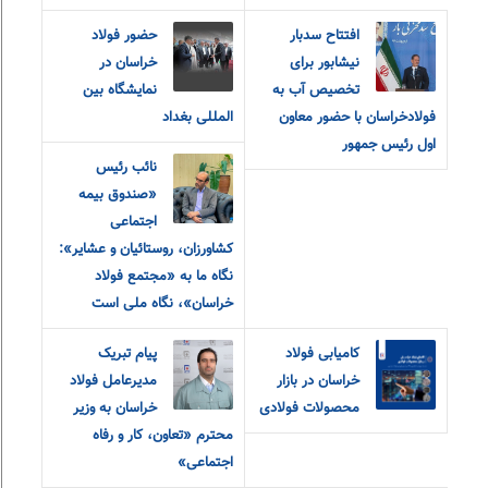
افتتاح سدبار
حضور فولاد
نیشابور برای
خراسان در
تخصیص آب به
نمایشگاه بین
فولادخراسان با حضور معاون
المللی بغداد
اول رئیس جمهور
نائب رئیس
«صندوق بیمه
اجتماعی
کشاورزان، روستائیان و عشایر»:
نگاه ما به «مجتمع فولاد
خراسان»، نگاه ملی است
کامیابی فولاد
پیام تبریک
خراسان در بازار
مدیرعامل فولاد
محصولات فولادی
خراسان به وزیر
محترم «تعاون، کار و رفاه
اجتماعی»