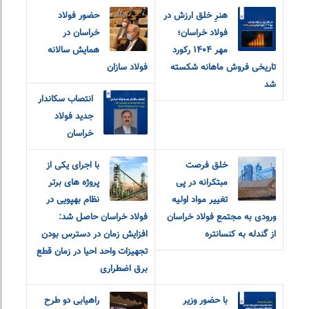
هنرِ خلق ارزش در
حضور فولاد
فولاد خراسان؛
خراسان در
مهر ۱۴۰۴ رکورد
همایش سالانه
تاریخی فروش ماهانه شکسته
فولاد سازان
شد
انتصاب سکاندار
جدید فولاد
خراسان
خلق فرصت
با اجرای یکی از
مبتکرانه در پی
پروژه های برتر
تغییر مواد اولیه
نظام بهپویی در
ورودی به مجتمع فولاد خراسان
فولاد خراسان حاصل شد:
از گندله به کنسانتره
افزایش زمان در دسترس بودن
تجهیزات واحد احیا در زمان قطع
برق اضطراری
با حضور وزیر
راهیابی دو طرح