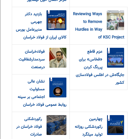
مرکز انتقال خون نیشابور
Reviewing Ways
بازدید دکتر
to Remove
جهرمی
Hurdles in Way
مدیرعامل بورس
of KSC Project
کالای ایران از فولاد خراسان
عزم قاطع
فولادخراسان
«فخاس» برای
سردمدارشفافیت
پررنگ کردن
درصنعت
جایگاه‌ش در اطلس فولادسازی
نشان عالی
کشور
مسئولیت
اجتماعی بر سینه
روابط عمومی فولاد خراسان
چهارمین
رکوردشکنی
رکوردشکنی روزانه
فولاد خراسان در
تولید میلگرد
صادرات