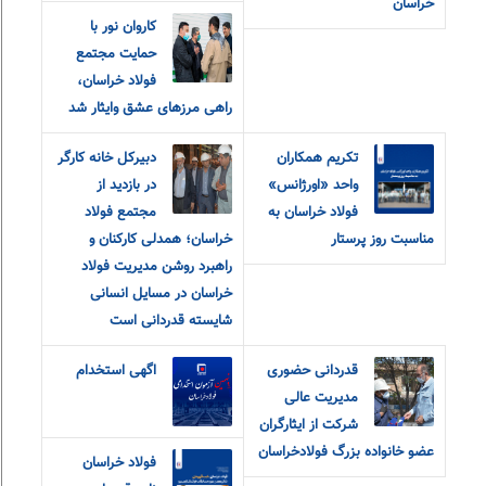
خراسان
کاروان نور با
حمایت مجتمع
فولاد خراسان،
راهی مرزهای عشق و‌ایثار شد
تکریم همکاران
دبیرکل خانه کارگر
واحد «اورژانس»
در بازدید از
فولاد خراسان به
مجتمع فولاد
مناسبت روز پرستار
خراسان؛ همدلی کارکنان و
راهبرد روشن مدیریت فولاد
خراسان در مسایل انسانی
شایسته قدردانی است
قدردانی حضوری
اگهی استخدام
مدیریت عالی
شرکت از ایثارگران
عضو خانواده‌ بزرگ‌ فولادخراسان
فولاد خراسان