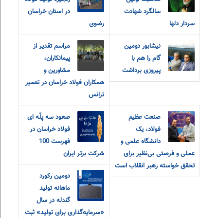
سالگرد شهادت
در استان خراسان
سردار دلها
رضوی
نیشابور دومین
مراسم تقدیر از
گام را هم با
پیمانکاران،
پیروزی برداشت
مشاورین و
همکاران فولاد خراسان در تعمیر
ترانس
صنعت عظیم
صعود سه پلّه ای
فولاد، یک
فولاد خراسان در
دانشگاه علمی و
فهرست 100
عملی و فرصتی بی‌نظیر برای
شرکت برتر ایران
تحقق خواسته رهبر انقلاب است
دومین رکورد
ماهانه تولید
گندله در سال
«سرمایه‌گذاری برای تولید» ثبت