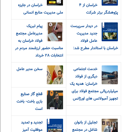
خراسان از ۴
خراسان در جایزه
پژوهشگر برتر شرکت
ملی مدیریت منابع انسانی
در دیدار سرپرست
پیام تبریک
جدید مدیریت
مدیرعامل مجتمع
عامل فولاد
فولاد خراسان به
خراسان با استاندار مطرح شد:
مناسبت حضور ارزشمند مردم در
انتخابات ٢٨ خرداد
خدمت اجتماعی
سخن مدیر عامل
دیگری از فولاد
خراسان: هدیه یک
میلیاردریالی مجتمع فولاد برای
قطع گاز صنایع
تجهیز آمبولانس های اورژانس
بازی باخت- باخت
است
تجلیل از بانوان
تجدید و تمدید
شاغل در مجتمع
موفقیت آمیز