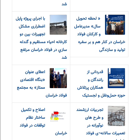
شد
« لحظه تحویل
با اجرای پروژه پایل
سال» مدیرعامل
اضطراری مشکل
و‌ کارکنان فولاد
تجهيزات بين دو
خراسان در کنار هم و بر سفره
كارخانه احياء مستقيم و گندله
تولید و سازندگی
سازي در فولاد خراسان مرتفع
شد
قدردانی از
اعطای عنوان
رانندگان و
«بنگاه اقتصادی
همکاران پرتلاش
ممتاز» به مجتمع
حوزه حمل‌ونقل و لجستیک
فولاد خراسان
تجربیات ارزشمند
اصلاح و تکمیل
و طرح های
ساختار نظام
نوآورانه در
توقفات در فولاد
تعمیرات سالانه¬ی فولاد
خراسان