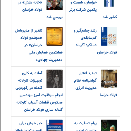
خراسان، شصت و
«خانه هلال» در
یکمین شرکت برتر
فولاد خراسان
کشور شد
بررسي شد
رشد چشم‌گیر و
تقدیر از مدیرعامل
کم‌سابقه‌ی
«مجتمع فولاد
عملکرد آذرماه
خراسان» در
فولاد خراسان
هشتمین همایش ملی
«مدیریت جهادی»
تمدید اعتبار
آماده به کاری
گواهینامه نظام
تجهیزات کارخانه
مدیریت انرژی
گندله در رکوردزنی
فولاد خراسا
انجام موفقیت آمیز مهندسی
معکوس قطعات آسیاب کارخانه
گندله سازی فولاد خراسان
پیام تسلیت به
خبر خوش برای
مناسبت اولین
زنجیره تولید فولاد