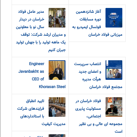
آغاز شانزدهمین
مدير عامل فولاد
دوره مسابقات
خراسان در ديدار
فوتسال ایمیدرو به
سال نو با معاونين
میزبانی فولاد خراسان
و مديران ارشد شرکت: توقف
یک ماهه تولید را با جهش تولید
جبران کنیم
انتصاب سرپرست
Engineer
و اعضای جدید
Javanbakht as
هیأت مدیره
CEO of
مجتمع فولاد خراسان
Khorasan Steel
فولاد خراسان در
تایید انطباق
مسئولیت پذیری
فرایندهای شرکت
اجتماعی،
با استانداردهای
مجموعه ای عالی و بی نظیر
مدیریت کیفیت
است