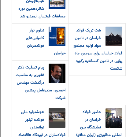
نایب‌قهرمان
شانزدهمین دوره
مسابقات فوتسال ایمیدرو شد
هت تریک فولاد
تداوم نوار
خراسان در تامین
کامیابی‌های
مواد اولیه مجتمع
فولادمردان
فولاد خراسان برای سومین ماه
خراسان
پیاپی در تامین کنسانتره رکورد
پیام تسلیت دکتر
شکست
غفوری به مناسبت
درگذشت مهندس
احمدی، مدیرعامل پیشین
شرکت
حضور فولاد
«جشنواره ملی
خراسان در
فولاد» تبلور
نمایشگاه بین
توانمندی
المللی متالورژی (ایران متافو)
فولادسازان در آوردگاه «اقتصاد