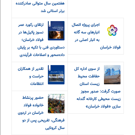
هفتمین سال متوالی صادرکننده
برتر استانی شد
اجرای پروژه اتصال
ارتقای رکورد عمر
انبارهای سه گانه
نسوز پاتیل‌ها در
به انبار اصلی در
فولاد خراسان؛
فولاد خراسان
دستاوردی فنی با تکیه بر پایش
داده‌محور و اصلاحات فرآیندی
از سوی اداره کل
تقدیر از همکاران
حفاظت محیط
حراست و
زیست استان
انتظامات
صورت گرفت: صدور مجوز
حضور پرنشاط
زیست محیطی کارخانه گندله
خانواده فولاد
سازی «فولاد خراسان»
خراسان در اردوی
فرهنگی، تفریحی پس از دو
سال کرونایی