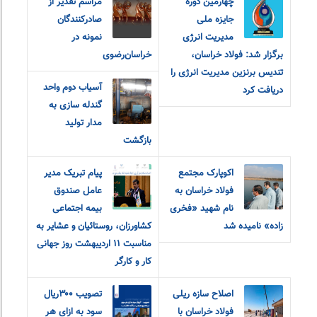
چهارمین دوره
مراسم تقدیر از
جایزه ملی
صادرکنندگان
مدیریت انرژی
نمونه در
برگزار شد: فولاد خراسان،
خراسان‌رضوی
تندیس برنزین مدیریت انرژی را
آسیاب دوم واحد
دریافت کرد
گندله سازی به
مدار تولید
بازگشت
اکوپارک مجتمع
پیام تبریک مدیر
فولاد خراسان به
عامل صندوق
نام شهید «فخری
بیمه اجتماعی
زاده» نامیده شد
کشاورزان، روستائیان و عشایر به
مناسبت ۱۱ اردیبهشت روز جهانی
کار و کارگر
اصلاح سازه ریلی
تصویب ۳۰۰ریال
فولاد خراسان با
سود به ازای هر