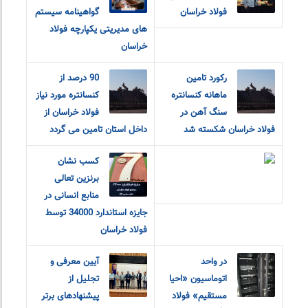
فولاد خراسان
گواهینامه سیستم
های مدیریتی یکپارچه فولاد
خراسان
رکورد تامین
90 درصد از
ماهانه کنسانتره
کنسانتره مورد نیاز
سنگ آهن در
فولاد خراسان از
فولاد خراسان شکسته شد
داخل استان تامین می گردد
کسب نشان
برنزین تعالی
منابع انسانی در
جایزه استاندارد 34000 توسط
فولاد خراسان
در واحد
آیین معرفی و
اتوماسیون «احیا
تجلیل از
مستقیم» فولاد
پیشنهادهای برتر