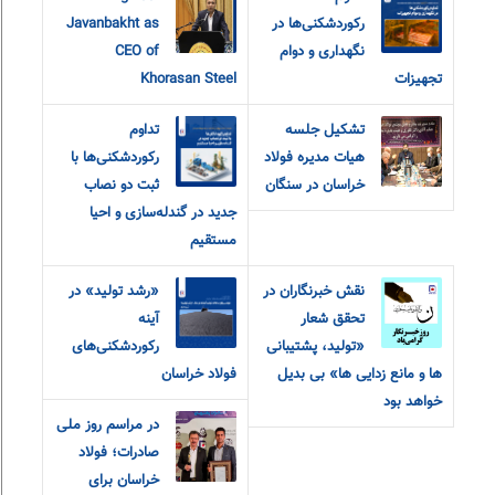
رکوردشکنی‌ها در
Javanbakht as
نگهداری و دوام
CEO of
تجهیزات
Khorasan Steel
تشکیل جلسه
تداوم
هیات مدیره فولاد
رکوردشکنی‌ها با
خراسان در سنگان
ثبت دو نصاب
جدید در گندله‌سازی و احیا
مستقیم
نقش خبرنگاران در
«رشد تولید» در
تحقق شعار
آینه
«تولید، پشتیبانی
رکوردشکنی‌های
ها و مانع زدایی ها» بی بدیل
فولاد خراسان
خواهد بود
در مراسم روز ملی
صادرات؛ فولاد
خراسان برای