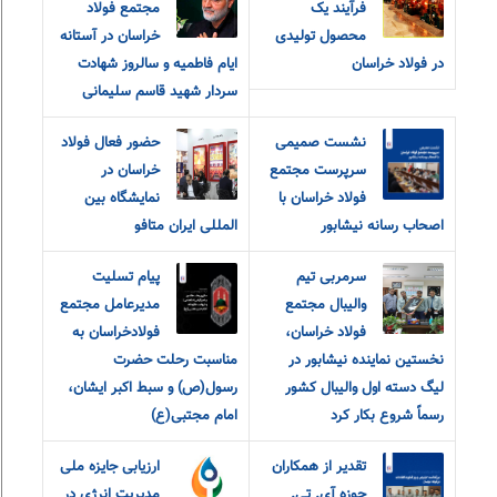
فرآیند یک
مجتمع فولاد
محصول تولیدی
خراسان در آستانه
در فولاد خراسان
ایام فاطمیه و سالروز شهادت
سردار شهید قاسم سلیمانی
نشست صمیمی
حضور فعال فولاد
سرپرست مجتمع
خراسان در
فولاد خراسان با
نمایشگاه بین
اصحاب رسانه نیشابور
المللی ایران متافو
سرمربی تیم
پیام‌ ‌تسلیت
والیبال مجتمع
مدیرعامل مجتمع
فولاد خراسان،
فولاد‌خراسان به
نخستین نماینده نیشابور در
مناسبت رحلت حضرت
لیگ دسته اول والیبال کشور
رسول(ص) و سبط اکبر ایشان،
رسماً شروع بکار کرد
امام مجتبی(ع)
تقدیر از همکاران
ارزیابی جایزه ملی
حوزه آی. تی.
مدیریت انرژی در