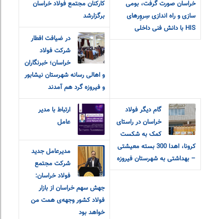
خراسان صورت گرفت، بومی
کارکنان مجتمع فولاد خراسان
سازی و راه اندازی سِروِرهای
برگزارشد
HIS با دانش فنی داخلی
در ضیافت افطار
شرکت فولاد
خراسان؛ خبرنگاران
و اهالی رسانه شهرستان نیشابور
و فیروزه گرد هم آمدند
گام دیگر فولاد
ارتباط با مدیر
خراسان در راستای
عامل
کمک به شکست
کرونا، اهدا 300 بسته معیشتی
مدیرعامل جدید
– بهداشتی به شهرستان فیروزه
شرکت مجتمع
فولاد خراسان:
جهش سهم خراسان از بازار
فولاد کشور وجهه‌ی همت من
خواهد بود