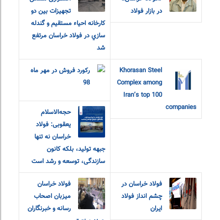
در بازار فولاد
تجهيزات بين دو
كارخانه احياء مستقيم و گندله
سازي در فولاد خراسان مرتفع
شد
Khorasan Steel
رکورد فروش در مهر ماه
98
Complex among
Iran’s top 100
companies
حجه‌الاسلام
یعقوبی: فولاد
خراسان نه تنها
جبهه تولید، بلکه کانون
سازندگی، توسعه و رشد است
فولاد خراسان در
فولاد خراسان
چشم انداز فولاد
میزبان اصحاب
ایران
رسانه و خبرنگاران