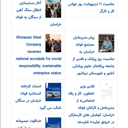
آغاز بسترسازی
مناسبت ۱۱ اردیبهشت روز جهانی
انتقال سنگ آهن
کار و کارگر
از سنگان به فولاد
خراسان
پیام مدیرعامل
Khorasan Steel
مجتمع فولاد
Company
خراسان به
receives
مناسبت روز پزشک و تقدیر از
national accolade for social
جامعه پرافتخار علوم پزشکی
responsibility, sustainable
کشور و شهرستان نیشابور
enterprise status
تقدیر وزیر
احداث کارخانه
«تعاون، کار و رفاه
کنسانتره فولاد
اجتماعی» از
خراسان در سنگان
مدیرعامل و کارکنان فولاد
شتاب می گیرد
خراسان: کوشش های کارسازتان
خداقوت صمیمانه
در «رونق تولید» شایسته