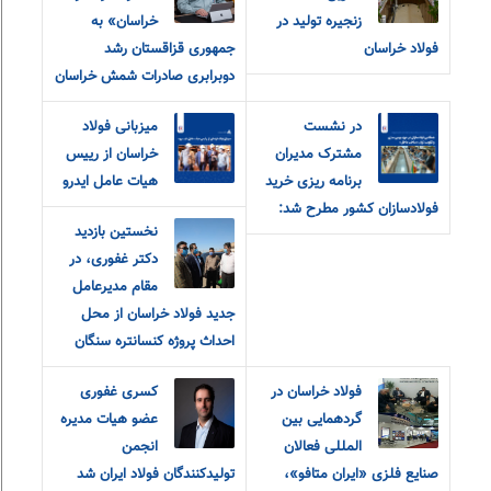
زنجیره تولید در
خراسان» به
فولاد خراسان
جمهوری قزاقستان رشد
دوبرابری صادرات شمش خراسان
در نشست
میزبانی فولاد
مشترک مدیران
خراسان از رییس
برنامه ریزی خرید
هیات عامل ایدرو
فولادسازان کشور مطرح شد:
نخستین بازدید
دکتر غفوری، در
مقام مدیرعامل
جدید فولاد خراسان از محل
احداث پروژه کنسانتره سنگان
فولاد خراسان در
کسری غفوری
گردهمایی بین
عضو هیات مدیره
المللی فعالان
انجمن
صنایع فلزی «ایران متافو»،
تولیدکنندگان فولاد ایران شد