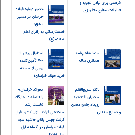
فرصتی برای تبادل تجربه و
حضور دوباره فولاد
تعاملات صنایع متالورژی
خراسان در مسیر
عشق؛
خدمت‌رسانی به زائران امام
هشتم(ع)
امضا تفاهم‌نامه
استقبال بیش از
همکاری ساله
۷۰۰ تأمین‌کننده
بومی از سامانه
خرید فولاد خراسان؛
دکتر سریع‌القلم
«فولاد خراسان»
سخنران افتتاحیه
با فاصله در جایگاه
رویداد جامع معدن
نخست رشد
و صنایع معدنی
سوددهی فولادسازان کشور قرار
گرفت جهش بالای حاشیه سود
فولاد خراسان در 3 ماهه اول