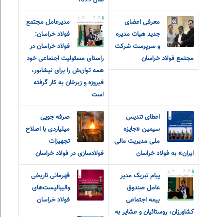
سال 1399
معرفی اعضای
مدیرعامل مجتمع
جدید هیات مدیره
فولاد خراسان:
و سرپرست شرکت
فولاد خراسان در
مجتمع فولاد خراسان
راستای مسئولیت اجتماعی خود
همه توان‌ش را برای نیشابور،
فیروزه و زبرخان به کار گرفته
است
اعطای تندیس
صرفه جویی
سیمین «جایزه
میلیاردی با اصلاح
ملی مدیریت مالی
تجهیزات
ایران» به فولاد خراسان
فولادسازی در فولاد خراسان
پیام تبریک مدیر
قهرمانی تاریخی
عامل صندوق
والیبالیست‌های
بیمه اجتماعی
فولاد خراسان
کشاورزان، روستائیان و عشایر به