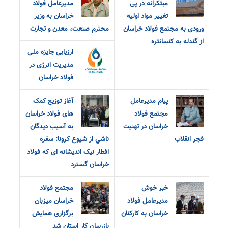
مبتکرانه در پی
مدیرعامل فولاد
تغییر مواد اولیه
خراسان به وزیر
ورودی به مجتمع فولاد خراسان
محترم صنعت، معدن و تجارت
از گندله به کنسانتره
ارزیابی جایزه ملی
مدیریت انرژی در
فولاد خراسان
پیام مدیرعامل
آغاز توزیع کمک
مجتمع فولاد
های فولاد خراسان
خراسان در تهنیت
به آسيب ديدگان
فجر انقلاب
ناشي از شيوع كرونا: سفره
افطار نیک اندیشانه ای که فولاد
خراسان گسترد
خبر خوش
مجتمع فولاد
مدیرعامل فولاد
خراسان میزبان
خراسان به کارکنان
برگزاری همایش
بازرسان کار استان شد