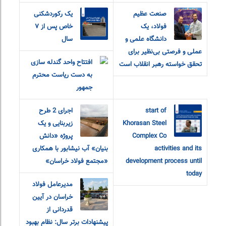
صنعت عظیم
یک رکوردشکنی
فولاد، یک
خاص پس از ۷
دانشگاه علمی و
سال
عملی و فرصتی بی‌نظیر برای
افتتاح واحد گندله سازی
تحقق خواسته رهبر انقلاب است
به دست ریاست محترم
جمهور
start of
اجرای 2 طرح
Khorasan Steel
زیربنایی و یک
Complex Co
پروژه «دانش
activities and its
بنیان» آب نیشابور با همکاری
development process until
«مجتمع فولاد خراسان»
today
مدیرعامل فولاد
خراسان در آیین
قدردانی از
پیشنهادات برتر سال: نظام بهبود