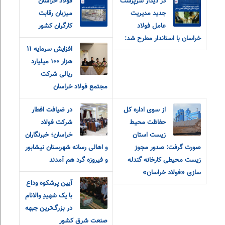
در دیدار سرپرست
فولاد خراسان
جدید مدیریت
میزبان رقابت
عامل فولاد
کارگران کشور
خراسان با استاندار مطرح شد:
افزایش سرمایه ۱۱
هزار ۱۰۰ میلیارد
ریالی شرکت
مجتمع فولاد خراسان
از سوی اداره کل
در ضیافت افطار
حفاظت محیط
شرکت فولاد
زیست استان
خراسان؛ خبرنگاران
صورت گرفت: صدور مجوز
و اهالی رسانه شهرستان نیشابور
زیست محیطی کارخانه گندله
و فیروزه گرد هم آمدند
سازی «فولاد خراسان»
آیین پرشکوه وداع
با یک شهیدِ والانام
در بزرگ‌ترین جبهه
صنعت شرق کشور