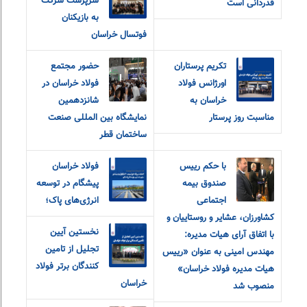
سرپرست شرکت
قدردانی است
به بازیکنان
فوتسال خراسان
تکریم پرستاران
حضور مجتمع
اورژانس فولاد
فولاد خراسان در
خراسان به
شانزدهمین
مناسبت روز پرستار
نمایشگاه بین المللی صنعت
ساختمان قطر
با حکم رییس
فولاد خراسان
صندوق بیمه
پیشگام در توسعه
اجتماعی
انرژی‌های پاک؛
کشاورزان، عشایر و روستاییان و
نخستین آیین
با اتفاق آرای هیات مدیره:
تجلیل از تامین
مهندس امینی به عنوان «رییس
کنندگان برتر فولاد
هیات مدیره فولاد خراسان»
خراسان
منصوب شد