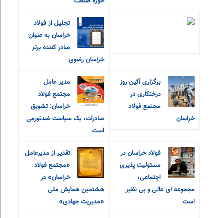
حوزه صنعت
تجلیل از فولاد
خراسان به عنوان
صادر کننده برتر
خراسان رضوی
برگزاری آئین روز
مدیر عامل
درختکاری در
مجتمع فولاد
مجتمع فولاد
خراسان: تشویق
خراسان
صادرات، یک سیاست ضدتورمی
است
فولاد خراسان در
تقدیر از مدیرعامل
مسئولیت پذیری
«مجتمع فولاد
اجتماعی،
خراسان» در
مجموعه ای عالی و بی نظیر
هشتمین همایش ملی
است
«مدیریت جهادی»