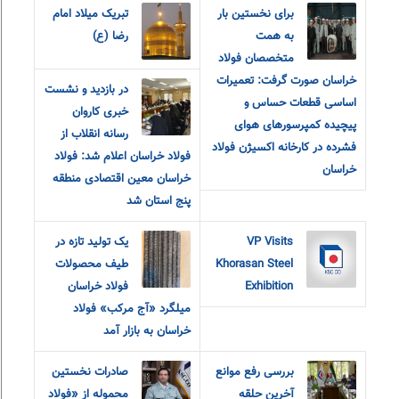
برای نخستین بار
تبریک میلاد امام
به همت
رضا (ع)
متخصصان فولاد
خراسان صورت گرفت: تعمیرات
در بازدید و نشست
اساسی قطعات حساس و
خبری کاروان
پیچیده کمپرسورهای هوای
رسانه انقلاب از
فشرده در کارخانه اکسیژن فولاد
فولاد خراسان اعلام شد: فولاد
خراسان
خراسان معین اقتصادی منطقه
پنج استان شد
VP Visits
یک تولید تازه در
Khorasan Steel
طیف محصولات
Exhibition
فولاد خراسان
میلگرد «آج مرکب» فولاد
خراسان به بازار آمد
بررسی رفع موانع
صادرات نخستین
آخرین حلقه
محموله از «فولاد