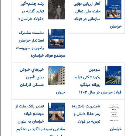
آغاز ارزیابی نهایی
رشد چشم¬گیر
جایزه ملی تعالی
تولید گندله در
سازمانی در فولاد
«فولاد خراسان»
خراسان
نشست مشترک
استاندار خراسان
رضوی و سرپرست
مجتمع فولاد خراسان؛
سومین
خبـرهاي خــوش
رکوردشکنی تولید
بـراي تأميـن
روزانه میلگرد
مسـکن کارکنـان
فولاد خراسان در سال ۱۴۰۲
جــوان
«مديريت دانش»؛
تقدیر بانک ملت از
رمز حفظ دانش و
مجتمع فولاد
تجربه در فولاد
خراسان به عنوان
خراسان
مشتری نمونه و تأکید بر تحکیم