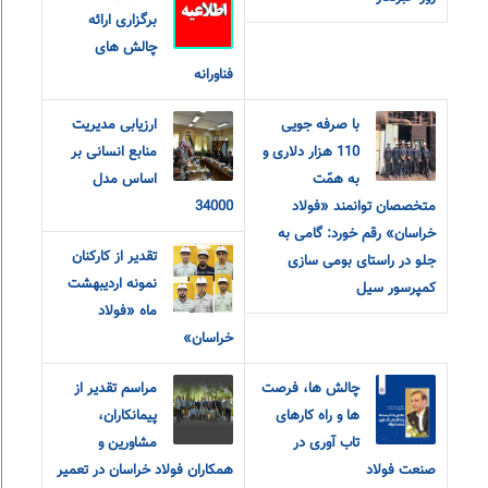
برگزاری ارائه
چالش های
فناورانه
با صرفه جویی
ارزیابی مدیریت
110 هزار دلاری و
منابع انسانی بر
به همّت
اساس مدل
متخصصان توانمند «فولاد
34000
خراسان» رقم خورد: گامی به
تقدیر از کارکنان
جلو در راستای بومی سازی
نمونه اردیبهشت
کمپرسور سیل
ماه «فولاد
خراسان»
چالش ها، فرصت
مراسم تقدیر از
ها و راه کارهای
پیمانکاران،
تاب آوری در
مشاورین و
صنعت فولاد
همکاران فولاد خراسان در تعمیر