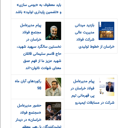
باید معطوف به «بومی سازی»
و «تضمین پایداری تولید» باشد
بازدید میدانی
پیام مدیرعامل
مدیریت عالی
مجتمع فولاد
شرکت فولاد
خراسان در
خراسان از خطوط تولیدی
نخستین سالگرد سپهبد شهید،
حاج قاسم سلیمانی قاتلان
شهید عزیز ما از فهم عمق
معنای شهادت ناتوان¬اند
پیام مدیرعامل
رکوردهای آبان ماه
فولاد خراسان در
98
پی قهرمانی تیم
شرکت در مسابقات ایمیدرو
حضور مدیرعامل
«مجتمع فولاد
خراسان» در دیدار
تولیدکنندگان با رهبر معظم