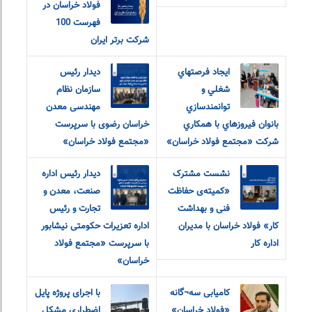
فولاد خراسان در
فهرست 100
شرکت برتر ایران
ايجاد فرصتهاي
دیدار رئیس
شغلي و
سازمان نظام
توانمندسازي
مهندسی معدن
بانوان فيروزهاي با همکاري
خراسان رضوی با سرپرست
شرکت «مجتمع فولاد خراسان»
«مجتمع فولاد خراسان»
نشست مشترک
دیدار رئیس اداره
«کمیته‌ی حفاظت
صنعت، معدن و
فنی و بهداشت
تجارت و رئیس
کار» فولاد خراسان با مدیران
اداره تعزیرات حکومتی نیشابور
اداره کار
با سرپرست «مجتمع فولاد
خراسان»
کامیابی سه¬گانه
با اجرای پروژه پایل
«فولاد خراسان»
اضطراری مشکل