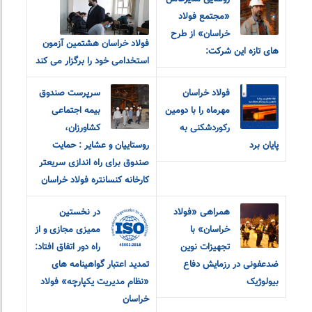
«مجتمع فولاد
خراسان» از طرح
فولاد خراسان هشتمین آزمون
های تازه این شرکت:
استخدامی خود را برگزار می کند
فولاد خراسان
سرپرست صندوق
مهرماه را با دومین
بیمه اجتماعی
رکوردشکنی به
کشاورزان،
پایان برد
روستاییان و عشایر : حمایت
صندوق برای راه اندازی سریعتر
کارخانه کنسانتره فولاد خراسان
همراهی «فولاد
در نخستین
خراسان» با
ممیزی مجازی و از
تجهیزات نوین
راه دور اتفاق افتاد:
ضدعفونی در رزمایش دفاع
تمدید اعتبار گواهینامه های
بیولوژیک
«نظام مدیریت یکپارچه» فولاد
خراسان