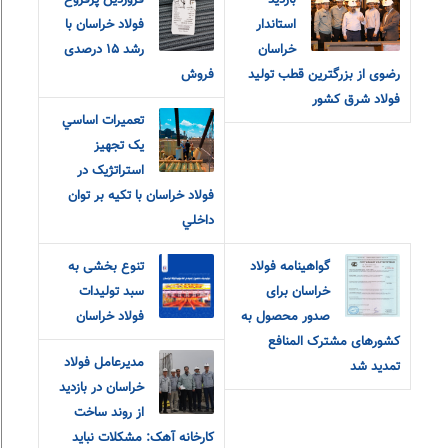
بازدید
فروردین پرفروغ
استاندار
فولاد خراسان با
خراسان
رشد ۱۵ درصدی
رضوی از بزرگترین قطب تولید
فروش
فولاد شرق کشور
تعميرات اساسي
يک تجهيز
استراتژيک در
فولاد خراسان با تکيه بر توان
داخلي
گواهینامه فولاد
تنوع بخشی به
خراسان برای
سبد تولیدات
صدور محصول به
فولاد خراسان
کشورهای مشترک المنافع
مدیرعامل فولاد
تمدید شد
خراسان در بازدید
از روند ساخت
کارخانه آهک: مشکلات نباید