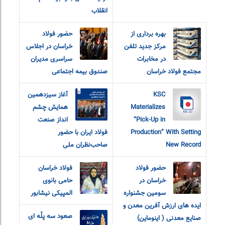
انقلاب
بهره برداری از
حضور فولاد
مرکز جدید تلفن
خراسان در اجلاس
در مخابرات
سراسری مدیران
مجتمع فولاد خراسان
صندوق بیمه اجتماعی
KSC
آغاز سیزدهمین
Materializes
همایش چشم
“Pick-Up in
انداز صنعت
Production” With Setting
فولاد ایران با حضور
New Record
صاحب‌نظران ملی
حضور فولاد
فولاد خراسان
خراسان در
حامی بانوی
سومین جشنواره
المپیکی نیشابور
ایده های ارزش آفرین معدن و
صعود سه پلّه ای
صنایع معدنی ( اینوماین)