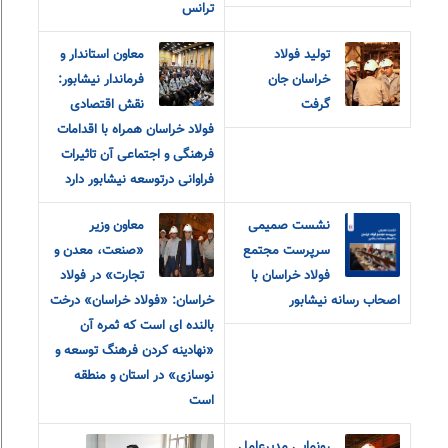
ترانس
تولید فولاد
معاون استاندار و
خراسان جان
فرماندار نیشابور:
گرفت
نقش اقتصادی
فولاد خراسان همراه با اقدامات
فرهنگی و اجتماعی آن تاثیرات
فراوانی درتوسعه نیشابور دارد
نشست صمیمی
معاون وزیر
سرپرست مجتمع
«صنعت، معدن و
فولاد خراسان با
تجارت» در فولاد
اصحاب رسانه نیشابور
خراسان: «فولاد خراسان» درخت
بالنده ای است که ثمره آن
«نهادینه کردن فرهنگ توسعه و
نوسازی» در استان و منطقه
است
رونمایی مدیرعامل