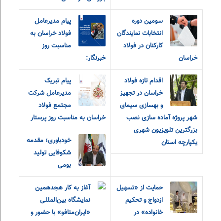
سومین دوره
پیام مدیرعامل
انتخابات نمایندگان
فولاد خراسان به
کارکنان در فولاد
مناسبت روز
خراسان
خبرنگار:
اقدام تازه فولاد
پیام تبریک
خراسان در تجهیز
مدیرعامل شرکت
و بهسازی سیمای
مجتمع فولاد
شهر پروژه آماده سازی نصب
خراسان به مناسبت روز پرستار
بزرگترین تلویزیون شهری
خودباوری؛ مقدمه
یکپارچه استان
شکوفایی تولید
بومی
حمایت از «تسهیل
آغاز به کار هجدهمین
ازدواج و تحکیم
نمایشگاه بین‌المللی
خانواده» در
«ایران‌متافو» با حضور و