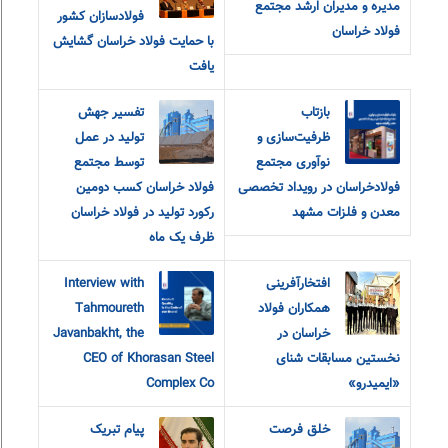
مدیره و مدیران ارشد مجتمع
فولادسازان کشور
فولاد خراسان
با حمایت فولاد خراسان گشایش
یافت
بازتاب
تفسیر جهش
ظرفیت‌سازی و
تولید در عمل
نوآوری مجتمع
توسط مجتمع
فولادخراسان در رویداد تخصصی
فولاد خراسان کسب دومین
معدن و فلزات مشهد
رکورد تولید در فولاد خراسان
ظرف یک ماه
افتخارآفرینی
Interview with
همکاران فولاد
Tahmoureth
خراسان در
Javanbakht, the
نخستین مسابقات شنای
CEO of Khorasan Steel
«ایمیدرو»
Complex Co
خلق فرصت
پیام تبریک