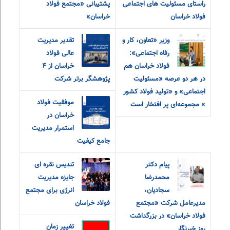
راستای مسئولیت های اجتماعی
پشتیبانی «مجتمع فولاد
فولاد خراسان
خراسان»
وزیر «تعاون، کار و
تقدیر مدیریت
رفاه اجتماعی»:
عالی فولاد
فولاد خراسان هم
خراسان از ۴
در هر دو‌ عرصه «مسئولیت
پژوهشگر برتر شرکت
اجتماعی» و «تولید فولاد کشور
موفقیت فولاد
» مجموعه‌ای پر افتخار است
خراسان در
استمرار مدیریت
جامع کیفیت
پیام دکتر
تندیس نقره ای
محمدرضا
جایزه مدیریت
سجادیان،
انرژی برای مجتمع
مدیرعامل شرکت «مجتمع
فولاد خراسان
فولاد خراسان» در بزرگداشت
تغییر زمان
روز خبرنگار