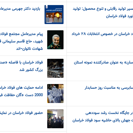
مسیر تولید رقابتی و تنوع محصول: تولید
بازدید دکتر جهرمی مدیرعام
ورد فولاد خراسان
راسان در خصوص انتخابات ٢٨ خرداد
پیام مدیرعامل مجتمع فولاد
شهید، حاج قاسم سلیمانی قا
شهادت ناتوان¬اند
سان» به عنوان صادرکننده نمونه استان
فولاد خراسان با فاصله «صد
بزرگ کشور شد
سابرسی به مناسبت روز حسابدار
ادامه حمایت های فولاد خرا
2000 دست «گان حفاظت فردی» به «علوم پزشکی نیشابور»
 در جایگاه نخست رشد سوددهی
حضور فولاد خراسان در نمایشگ
ت جهش بالای حاشیه سود فولاد خراسان