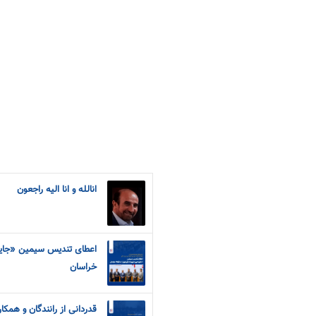
انالله و انا الیه راجعون
اعطای تندیس سیمین «جایزه
خراسان
قدردانی از رانندگان و همک