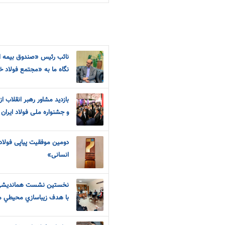
نائب رئیس «صندوق بیمه اج
نگاه ما به «مجتمع فولاد 
بازدید مشاور رهبر انقلاب 
و جشنواره ملی فولاد ایران
دومین موفقیت پیاپی فولاد 
انسانی»
نخستين نشست همانديشي ب
با هدف زيباسازي محيطي م