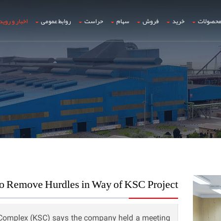
حصولات
خرید
فروش
سهام
حراست
روابط عمومی
اخبار و روید
o Remove Hurdles in Way of KSC Project
Complex (KSC) says the company held a meeting