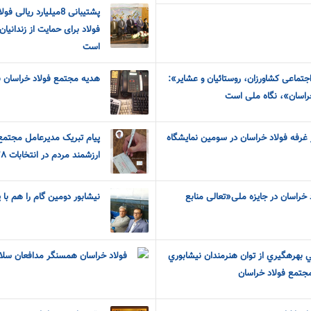
پشتیبانی 8میلیارد ری
فولاد برای حمایت از زندانیا
است
تماعی کشاورزان، روستائیان و عشایر»:
هدیه مجتمع فولاد خراسان 
خراسان»، نگاه ملی است
از غرفه فولاد خراسان در سومین نمایشگاه
پیام تبریک مدیرعامل مجتمع
ارزشمند مردم در انتخابات ٢٨ خرداد
خراسان در جایزه ملی«تعالی منابع
نیشابور دومین گام را هم با
هرهگيري از توان هنرمندان نيشابوري
فولاد خراسان همسنگر مدافعان سلا
جتمع فولاد خراسان