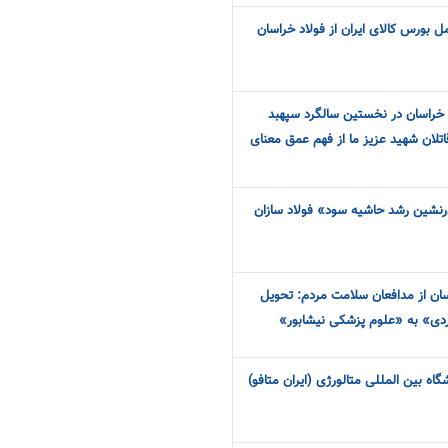
ل بورس کالای ایران از فولاد خراسان
 خراسان در نخستین سالگرد سپهبد
تلان شهید عزیز ما از فهم عمق معنای
رنشین رشد حاشیه سود» فولاد سازان
سان از مدافعان سلامت مردم: تحویل
اه بین المللی متالورژی (ایران متافو)