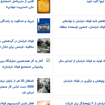
اروپا کلید خورد
تقدیر از مدیرعامل «مجتمع
ملی «مدیریت جهادی»
فاهم نامه فولاد خراسان با نهادهای
تبریک و خداقوت به رانندگان
ولاد خراسان، «معین توسعه» منطقه
فولاد خراسان در گردهمایی ب
متافو»، فرصتی برای تبادل ت
 اولیه به فولاد خراسان از ابتدای سال
آغاز به کار هجدهمین نمایشگاه بین‌ا
پشتیبانی «مجتمع فولاد خراسان»
 پژوهش و نوآوری در فولاد خراسان
اشتغال 30 نفر از بانو
استان شد
هشگر برتر شرکت
فعال شدن کنسرسیوم فولاد 