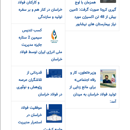
همزمان با اوج
و‌ کارکنان فولاد
گیری کرونا صورت گرفت: تامین
خراسان در کنار هم و بر سفره
بیش از 48 تن اکسیژن مورد
تولید و سازندگی
نیاز بیمارستان های نیشابور
کسب تندیس
سیمین 2 ستاره
جایزه مدیریت
ملی انرژی ایران توسط فولاد
خراسان
وزیر«تعاون، کار و
قدردانی از
رفاه اجتماعی»
تلاشگران عرصه
برای مانع زدایی از
پژوهش و نوآوری
تولید فولاد خراسان به میدان
در فولاد خراسان
آمد:
موفقیت فولاد
خراسان در
استمرار مدیریت
جامع کیفیت