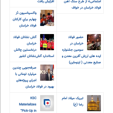
اجتماعی» از طرح سنگ آهن
افزایش یافت
فولاد خراسان در خواف
واکسيناسيون دُز
چهارم براي کارکنان
فولاد خراسان
حضور فولاد
آتش نشانان فولاد
خراسان در
خراسان
سومین جشنواره
درنخستین چالش
ایده های ارزش آفرین معدن و
استاندارد آتش‌نشانان کشور
صنایع معدنی ( اینوماین)
صرفه‌جویی چندین
میلیارد تومانی با
اجرای پروژه‌های
بهبود در فولاد خراسان
تبریک میلاد امام
KSC
رضا (ع)
Materializes
“Pick-Up in