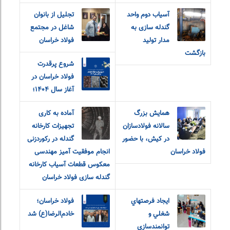
آسیاب دوم واحد
تجلیل از بانوان
گندله سازی به
شاغل در مجتمع
مدار تولید
فولاد خراسان
بازگشت
شروع پرقدرت
فولاد خراسان در
آغاز سال ۱۴۰۴؛
همایش بزرگ
آماده به کاری
سالانه فولادسازان
تجهیزات کارخانه
در کیش، با حضور
گندله در رکوردزنی
فولاد خراسان
انجام موفقیت آمیز مهندسی
معکوس قطعات آسیاب کارخانه
گندله سازی فولاد خراسان
ايجاد فرصتهاي
فولاد خراسان؛
شغلي و
خادم‌الرضا(ع) شد
توانمندسازي