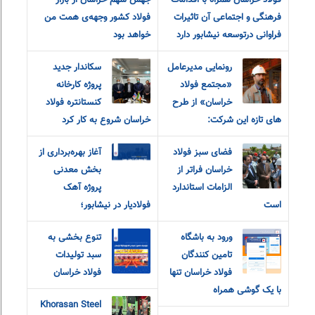
فولاد خراسان همراه با اقدامات
جهش سهم خراسان از بازار
فرهنگی و اجتماعی آن تاثیرات
فولاد کشور وجهه‌ی همت من
فراوانی درتوسعه نیشابور دارد
خواهد بود
رونمایی مدیرعامل
سکاندار جدید
«مجتمع فولاد
پروژه کارخانه
خراسان» از طرح
کنستانتره فولاد
های تازه این شرکت:
خراسان شروع به کار کرد
فضای سبز فولاد
آغاز بهره‌برداری از
خراسان فراتر از
بخش معدنی
الزامات استاندارد
پروژه آهک
است
فولادیار در نیشابور؛
ورود به باشگاه
تنوع بخشی به
تامین کنندگان
سبد تولیدات
فولاد خراسان تنها
فولاد خراسان
با یک گوشی همراه
Khorasan Steel