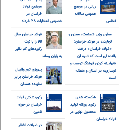
ریالی در مجمع
مجتمع فولاد
عمومی سالانه
خراسان در
فخاس
خصوص انتخابات ٢٨ خرداد
معاون وزیر «صنعت، معدن و
فولاد خراسان سال
تجارت» در فولاد خراسان:
98 را با ثبت
«فولاد خراسان» درخت
رکوردهای کم نظیر
بالنده ای است که ثمره آن
به پایان رساند
«نهادینه کردن فرهنگ توسعه و
پیروزی تیم والیبال
نوسازی» در استان و منطقه
فولاد خراسان برابر
است
نماینده همدان
شکسته شدن
رکوردشکنی فولاد
رکورد روزانه تولید
خراسان در حوزه
محصول نهایی در
تامین
فولاد خراسان
در ضیافت افطار