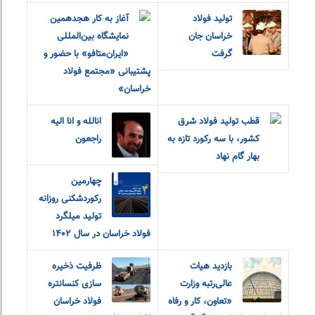
تولید فولاد
آغاز به کار هجدهمین
خراسان جان
نمایشگاه بین‌المللی
گرفت
«ایران‌متافو» با حضور و
پشتیبانی «مجتمع فولاد
خراسان»
قطب تولید فولاد شرق
انالله و انا الیه
کشور، با سه رکورد تازه به
راجعون
بهار گام نهاد
چهارمین
رکوردشکنی روزانه
تولید میلگرد
فولاد خراسان در سال ۱۴۰۲
بازدید هیات
ظرفیت ذخیره
عالی‌رتبه وزارت
سازی کنسانتره
«تعاون، کار و رفاه
فولاد خراسان