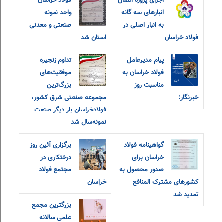
اجرای پروژه اتصال
فولاد خراسان
انبارهای سه گانه
واحد نمونه
به انبار اصلی در
صنعتی و معدنی
فولاد خراسان
استان شد
پیام مدیرعامل
تداوم زنجیره
فولاد خراسان به
موفقیت‌های
مناسبت روز
بزرگ‌ترین
خبرنگار:
مجموعه صنعتی شرق کشور،
فولادخراسان بار دیگر صنعت
نمونه‌سال شد
گواهینامه فولاد
برگزاری آئین روز
خراسان برای
درختکاری در
صدور محصول به
مجتمع فولاد
کشورهای مشترک المنافع
خراسان
تمدید شد
بزرگترین مجمع
علمی سالانه