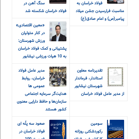
فولاد خراسان به
سنگ آهن در
مناسبت فرارسیدن جشن میلاد
فولاد خراسان شکسته شد
پیامبر(ص) و امام صادق(ع)
«معین اقتصادی»
در کنار متولیان
ورزش شهرستان:
پشتیبانی و کمک فولاد خراسان
به 10 هیات ورزشی نیشابور
تقدیرنامه معاون
مدیر عامل فولاد
استاندار، فرماندار
خراسان، روابط
شهرستان نیشابور
عمومی ها
از مدیر عامل فولاد خراسان
هدایت‌گر سرمایه اجتماعی
سازمان‌ها و حافظ دارایی معنوی
کشور هستند
سومین
صعود سه پلّه ای
رکوردشکنی روزانه
فولاد خراسان در