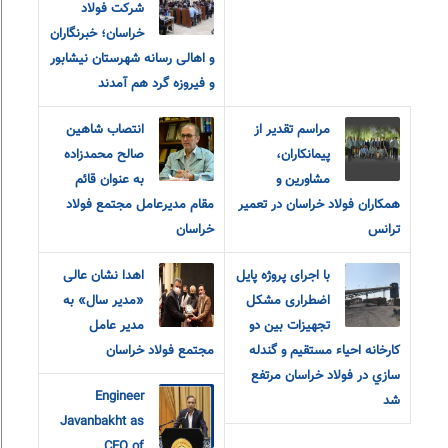
شرکت فولاد
خراسان؛ خبرنگاران
و اهالی رسانه شهرستان نیشابور
و فیروزه گرد هم آمدند
مراسم تقدیر از
انتصاب شاهین
پیمانکاران،
صالح محمدزاده
مشاورین و
به عنوان قائم
همکاران فولاد خراسان در تعمیر
مقام مدیرعامل مجتمع فولاد
ترانس
خراسان
با اجرای پروژه پایل
اهدا نشان عالی
اضطراری مشکل
«مدیر سال» به
تجهيزات بين دو
مدیر عامل
كارخانه احياء مستقيم و گندله
مجتمع فولاد خراسان
سازي در فولاد خراسان مرتفع
Engineer
شد
Javanbakht as
CEO of