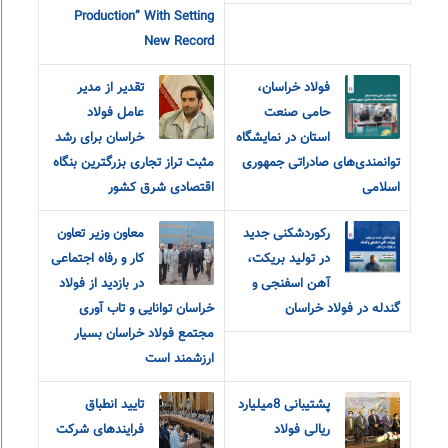
Production” With Setting
New Record
فولاد خراسان،
تقدیر از مدیر
حامی صنعت
عامل فولاد
استان در نمایشگاه
خراسان برای رشد
توانمندی‌های صادراتی جمهوری
مثبت تراز تجاری بزرگترین بنگاه
اسلامی
اقتصادی شرق کشور
رکوردشکنی جدید
معاون وزیر تعاون
در تولید بریکت،
کار و رفاه اجتماعی
آهن اسفنجی و
در بازدید از فولاد
گندله در فولاد خراسان
خراسان توانایی و تاب آوری
مجتمع فولاد خراسان بسیار
ارزشمند است
پشتیبانی 8میلیارد
تایید انطباق
ریالی فولاد
فرایندهای شرکت