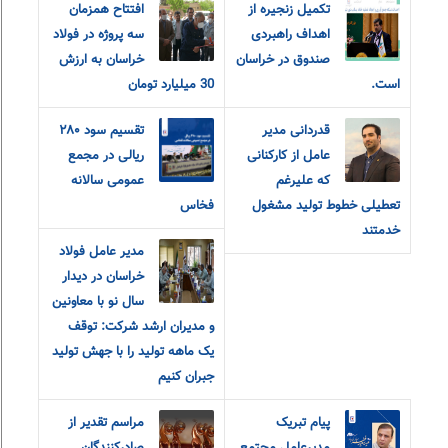
تکمیل زنجیره از
افتتاح همزمان
اهداف راهبردی
سه پروژه در فولاد
صندوق در خراسان
خراسان به ارزش
است.
30 میلیارد تومان
قدردانی مدیر
تقسیم سود ۲۸۰
عامل از کارکنانی
ریالی در مجمع
که علیرغم
عمومی سالانه
تعطیلی خطوط تولید مشغول
فخاس
خدمتند
مدير عامل فولاد
خراسان در ديدار
سال نو با معاونين
و مديران ارشد شرکت: توقف
یک ماهه تولید را با جهش تولید
جبران کنیم
پیام تبریک
مراسم تقدیر از