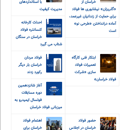
خراسان از
با استانداردهای
«گلریزان» نیشابوری ها فولاد
مدیریت کیفیت
برای حمایت از زندانیان غیرعمد،
احداث کارخانه
آماده درانداختن «طرحی نو»
کنسانتره فولاد
است
خراسان در سنگان
شتاب می گیرد
ابتکار فنی کارگاه
فولاد مردان
تعمیرات فولاد
خراسان بار دیگر
سازی «شرکت
رکورد زدند
فولاد خراسان»
آغاز شانزدهمین
دوره مسابقات
فوتسال ایمیدرو به
میزبانی فولاد خراسان
حضور فولاد
اهتمام فولاد
خراسان در اجلاس
خراسان برای