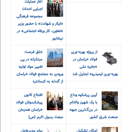
آغاز عملیات
اجرایی احداث
مجموعه فرهنگی
«ایثار و شهادت» با حضور وزیر
«تعاون، کار و‌رفاه اجتماعی» در
نیشابور
از پروژه بهره¬وری
خلق فرصت
فولاد خراسان در
مبتکرانه در پی
«جایزه ملی
تغییر مواد اولیه
بهره¬وری ایمیدرو» تجلیل شد
ورودی به مجتمع فولاد خراسان
از گندله به کنسانتره
آیین پرشکوه وداع
افتتاح کانون
با یک شهیدِ والانام
پیشکسوتان فولاد
در بزرگ‌ترین جبهه
خراسان همزمان
صنعت شرق کشور
مبعث رسول اکرم (ص)
امکان تشکيل
پیام مدیرعامل