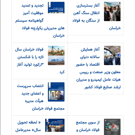
آغاز بسترسازی
تجدید و تمدید
انتقال سنگ آهن
موفقیت آمیز
از سنگان به فولاد
گواهینامه سیستم
خراسان
های مدیریتی یکپارچه فولاد
خراسان
آغاز همایش
فولاد خراسان سال
سالانه دنیای
تازه را با شکستن
اقتصاد با حضور
۳رکورد تولید آغاز
معاون وزیر صنعت و رییس
کرد
هیات عامل ایمیدرو و مدیران
انتصاب سرپرست
ارشد صنایع فولاد کشور
و اعضای جدید
هیأت مدیره
مجتمع فولاد خراسان
از سوی مجتمع
« لحظه تحویل
فولاد خراسان و
سال» مدیرعامل