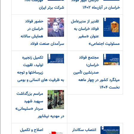
کارکنان غیور فولاد
فهرست 100
خراسان در آبان‌ماه ۱۴۰۲
شرکت برتر ایران
تقدیر از مدیرعامل
حضور فولاد
فولاد خراسان به
خراسان در
عنوان «سفیر
همایش سالانه
مسئولیت اجتماعی»
سرآمدان صنعت فولاد
مجتمع فولاد
تکمیل زنجیره
خراسان؛
تولید، تقویت
صدرنشین تأمین
زیرساختها و توجه
میلگرد کشور در چهار ماهه
به ظرفیت های انسانی و بومی
نخست ۱۴۰۴
مراسم بزرگداشت
سپهبد شهید
سردار «سلیمانی»
در مهدیه نیشابور
انتصاب سکاندار
اصلاح و تکمیل