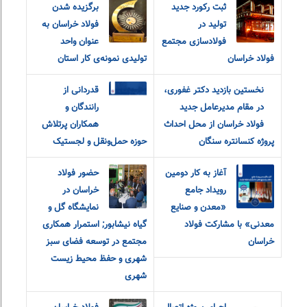
ثبت رکورد جدید
برگزیده شدن
تولید در
فولاد خراسان به
فولادسازی مجتمع
عنوان واحد
فولاد خراسان
تولیدی نمونه‌ی کار استان
نخستین بازدید دکتر غفوری،
قدردانی از
در مقام مدیرعامل جدید
رانندگان و
فولاد خراسان از محل احداث
همکاران پرتلاش
پروژه کنسانتره سنگان
حوزه حمل‌ونقل و لجستیک
آغاز به کار دومین
حضور فولاد
رویداد جامع
خراسان در
«معدن و‌ صنایع
نمایشگاه گل و
معدنی» با مشارکت فولاد
گیاه نیشابور; استمرار همکاری
خراسان
مجتمع در توسعه فضای سبز
شهری و حفظ محیط زیست
شهری