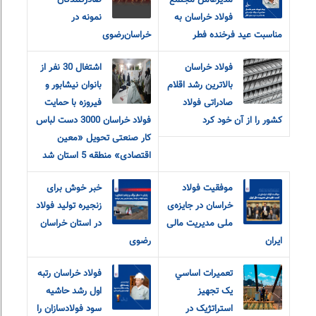
مدیرعامل مجتمع
صادرکنندگان
فولاد خراسان به
نمونه در
مناسبت عید فرخنده فطر
خراسان‌رضوی
فولاد خراسان
اشتغال 30 نفر از
بالاترین رشد اقلام
بانوان نیشابور و
صادراتی فولاد
فیروزه با حمایت
کشور را از آن خود کرد
فولاد خراسان 3000 دست لباس
کار صنعتی تحویل «معین
اقتصادی» منطقه 5 استان شد
موفقیت فولاد
خبر خوش برای
خراسان در جایزه‌ی
زنجیره تولید فولاد
ملی مدیریت مالی
در استان خراسان
ایران
رضوی
تعميرات اساسي
فولاد خراسان رتبه
يک تجهيز
اول رشد حاشیه
استراتژيک در
سود فولادسازان را