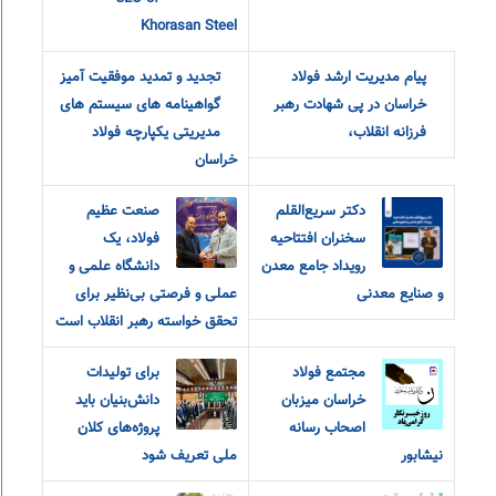
Khorasan Steel
پیام مدیریت ارشد فولاد
تجدید و تمدید موفقیت آمیز
خراسان در پی شهادت رهبر
گواهینامه های سیستم های
فرزانه انقلاب،
مدیریتی یکپارچه فولاد
خراسان
دکتر سریع‌القلم
صنعت عظیم
سخنران افتتاحیه
فولاد، یک
رویداد جامع معدن
دانشگاه علمی و
و صنایع معدنی
عملی و فرصتی بی‌نظیر برای
تحقق خواسته رهبر انقلاب است
مجتمع فولاد
برای تولیدات
خراسان میزبان
دانش‌بنیان باید
اصحاب رسانه
پروژه‌های کلان
نیشابور
ملی تعریف شود