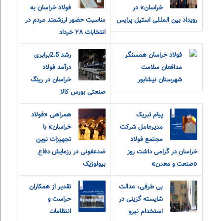
خراسان» در
فولاد خراسان به
رویداد بین المللی استیل پرایس
مناسبت حضور ارزشمند مردم در
انتخابات ٢٨ خرداد
فولاد خراسان همسنگر
رشد 2.5برابری
مدافعان سلامت
درآمد فولاد
شهرستان نیشابور
خراسان در رینگ
صنعتی بورس کالا
پیام تبریک
همراهی «فولاد
مدیرعامل شرکت
خراسان» با
مجتمع فولاد
تجهیزات نوین
خراسان در گرامی داشت روز
ضدعفونی در رزمایش دفاع
«صنعت و معدن»
بیولوژیک
بی طرفی، عدالت
تقدیر از همکاران
شایسته گزینی در
حراست و
استخدام نیرو
انتظامات