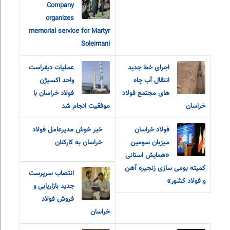
Company
organizes
memorial service for Martyr
Soleimani
اجرای خط جدید
عملیات دیفراست
انتقال آب چاه
واحد اکسیژن
های مجتمع فولاد
فولاد خراسان با
خراسان
موفقیت انجام شد
فولاد خراسان
خبر خوش مدیرعامل فولاد
میزبان سومین
خراسان به کارکنان
«همایش استانی
کمیته بومی سازی زنجیره آهن
انتصاب سرپرست
و فولاد کشور»
جدید بازاریابی و
فروش فولاد
خراسان