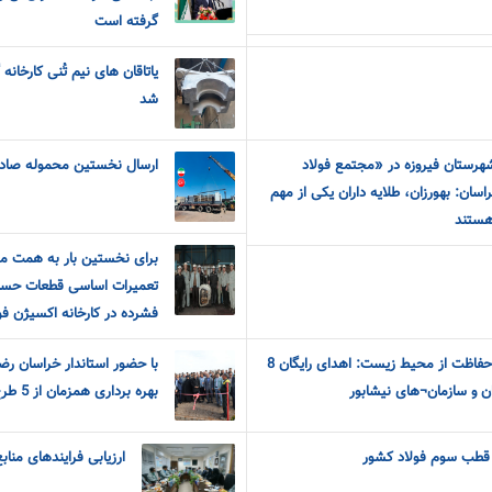
گرفته است
یاتاقان های نیم تُنی کارخان
شد
هرستان فیروزه در «مجتمع فولاد
ارسال نخستین محموله صادرات
اسان: بهورزان، طلایه داران یکی از مهم
هستند
برای نخستین بار به همت م
تعمیرات اساسی قطعات حسا
فشرده در کارخانه اکسیژن فو
اهتمام فولاد خراسان برای حفاظت از محیط زیست: اهدای رایگان 8
با حضور استاندار خراسان رض
ن و سازمان¬های نیشابور
بهره برداری همزمان از 5 طرح عمرانی و توسعه ای فولاد خراسان
 قطب سوم فولاد کشور
ارزیابی فرایندهای منا