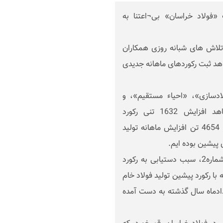
«فولاد خراسان» بی¬اعتنا به
تلاش های شبانه روزی همکاران
هد ثبت رکوردهای ماهانه جدیدی
ادسازی»، «احیاء مستقیم»، و
همچنین «گندله سازی» این مجتمع به ترتیب شاهد افزایش 1632 تنی رکورد
تولیدشمش، 165 تنی تولید آهن اسفنجی و نیز ثبت 4654 تن افزایش ماهانه تولید
پیشین بوده ایم.
به گفته وی، رشد تولید شمش در کارخانه فولادسازی شماره2، سبب دستیابی به رکورد
ر مقایسه با رکورد پیشین تولید فولاد خام
ا تناژ 101هزار و 817 تن در مردادماه سال گذشته به دست آمده