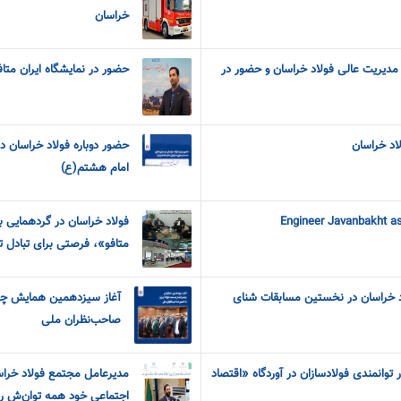
خراسان
ا مدیریت عالی فولاد خراسان و حضور در
حضور در نمایشگاه ایران متاف
اد خراسان
حضور دوباره فولاد خراسان 
امام هشتم(ع)
Engineer Javanbakht a
فولاد خراسان در گردهمایی ب
متافو»، فرصتی برای تبادل ت
اد خراسان در نخستین مسابقات شنای
آغاز سیزدهمین همایش چشم
صاحب‌نظران ملی
توانمندی فولادسازان در آوردگاه «اقتصاد
مدیرعامل مجتمع فولاد خراس
اجتماعی خود همه توان‌ش را ب