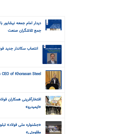
دیدار امام جمعه نیشابور ب
جمع تلاشگران صنعت
انتصاب سکاندار جدید فول
s CEO of Khorasan Steel
افتخارآفرینی همکاران فول
«ایمیدرو»
«جشنواره ملی فولاد» تبلور 
مقاومتی»