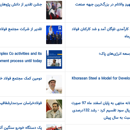
یدِ والانام در بزرگ‌ترین جبهه صنعت
جشن تقدیر از دانش پژوهان 
کارآمدی ناوگان آمد و شد کارکنان فولاد
تقدیر از شرکت مجتمع فولاد 
ماه
وسعه انرژی‌های پاک؛
plex Co activities and its
pment process until today
Khorasan Steel a Model for Devel
دومین کمک مجتمع فولاد خر
در مجمع عمومی عادی سالانه منتهی به پایان اسفند ماه 97 صورت
فولادخراسان سردمدارشفافی
گرفت: فولاد خراسان 400 ریال سود تقسیم کرد - رشد 132درصدی
بت به سال پیش
یک دستگاه خودرو سنگین آتش