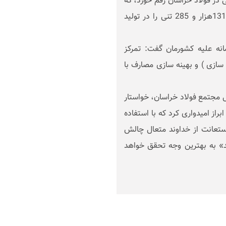
ی نیز در حالی در فولاد خراسان رقم خورد، که
مردادماه امسال ناحیه «احیا مستقیم» شرکت، نصاب 131هزار و 285 تنی را در تولید
انه علیه کشورمان گفت: تمرکز
ازی ) و بهینه سازی مصارف با
ل مجتمع فولاد خراسان، خواستار
از امیدواری کرد که با استفاده
استعانت از خداوند متعال چالش
» به بهترین وجه تحقق خواهد