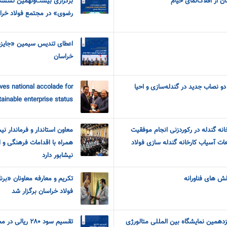
ن از افلاک‌نمای خیّام
برگزاری بیست‌ونهمین نشست
رضوی» در مجتمع فولاد خرا
اعطای تندیس سیمین «جایزه 
خراسان
دو نصاب جدید در گندله‌سازی و احیا
es national accolade for
stainable enterprise status
انه گندله در رکوردزنی انجام موفقیت
معاون استاندار و فرماندار ن
 آسیاب کارخانه گندله سازی فولاد
همراه با اقدامات فرهنگی و ا
نیشابور دارد
الش های فناورانه
تکریم و معارفه معاونان «برن
فولاد خراسان برگزار شد
دهمین نمایشگاه بین المللی متالورژی
تقسیم سود ۲۸۰ ریالی در مجمع عمومی سالانه فخاس