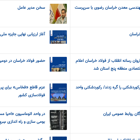
مهندسی معدن خراسان رضوی با سرپرست
سخن مدیر عامل
خراسان
آغاز ارزیابی نهایی جایزه ملی
ان رسانه انقلاب از فولاد خراسان اعلام
حضور فولاد خراسان در دومی
قتصادی منطقه پنج استان شد
کوردشکنی را گره زدند/ رکوردشکنی واحد
عزم قاطع «فخاس» برای پرر
فولادسازی کشور
گان روابط عمومی ایران
در واحد اتوماسیون «احیا م
بومی سازی و راه اندازی سِروِرهای HIS با دانش 