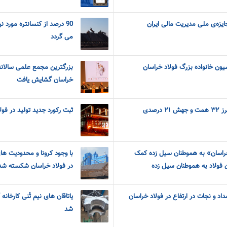
یزه‌ی ملی مدیریت مالی ایران
90 درصد از کنسانتره مورد ن
می گردد
یون خانواده بزرگ فولاد خراسان
بزرگترین مجمع علمی سالانه 
خراسان گشایش یافت
عبور درآمدهای فخاس از مرز ۳۲ همت و جهش ۲۱ درصدی
ثبت رکورد جدید تولید در فو
خراسان» به هموطنان سیل زده کمک
با وجود کرونا و محدودیت های 
در فولاد خراسان شکسته شد
مداد و نجات در ارتفاع در فولاد خراسان
یاتاقان های نیم تُنی کارخان
شد