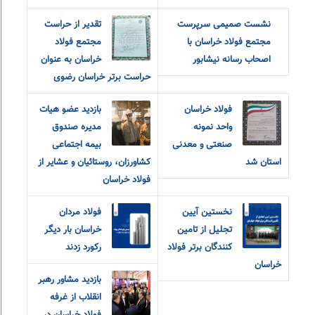
نشست صمیمی سرپرست
تقدیر از حراست
مجتمع فولاد خراسان با
مجتمع فولاد
اصحاب رسانه نیشابور
خراسان به عنوان
حراست برتر خراسان رضوی
فولاد خراسان
بازدید عضو هیات
واحد نمونه
مدیره صندوق
صنعتی و معدنی
بیمه اجتماعی
استان شد
کشاورزان، روستائیان و عشایر از
فولاد خراسان
نخستین آیین
فولاد مردان
تجلیل از تامین
خراسان بار دیگر
کنندگان برتر فولاد
رکورد زدند
خراسان
بازدید مشاور رهبر
انقلاب از غرفه