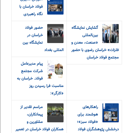
فولاد خراسان با
نگاه راهبردی
گشایش نمایشگاه
حضور فولاد
بین‌المللی
خراسان در
«صنعت، معدن و
نمایشگاه بین
فلزات» خراسان رضوی با حضور
المللی بغداد
مجتمع فولاد خراسان
پیام مدیرعامل
شرکت مجتمع
فولاد. خراسان به
مناسبت فرا رسیدن روز
«کارگر»:
راهکارهای
مراسم تقدیر از
هوشمند برای
پیمانکاران،
«فولاد سبز»؛
مشاورین و
درخشش پژوهشگران فولاد
همکاران فولاد خراسان در تعمیر