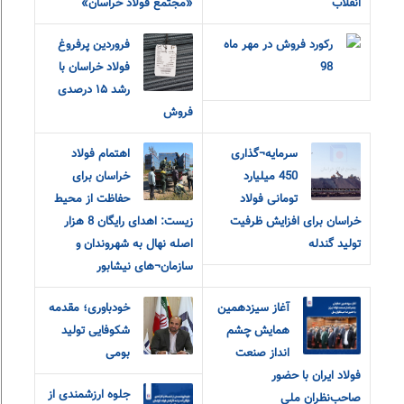
انقلاب
«مجتمع فولاد خراسان»
رکورد فروش در مهر ماه
فروردین پرفروغ
98
فولاد خراسان با
رشد ۱۵ درصدی
فروش
سرمایه¬گذاری
اهتمام فولاد
450 میلیارد
خراسان برای
تومانی فولاد
حفاظت از محیط
خراسان برای افزایش ظرفیت
زیست: اهدای رایگان 8 هزار
تولید گندله
اصله نهال به شهروندان و
سازمان¬های نیشابور
آغاز سیزدهمین
خودباوری؛ مقدمه
همایش چشم
شکوفایی تولید
انداز صنعت
بومی
فولاد ایران با حضور
جلوه ارزشمندی از
صاحب‌نظران ملی