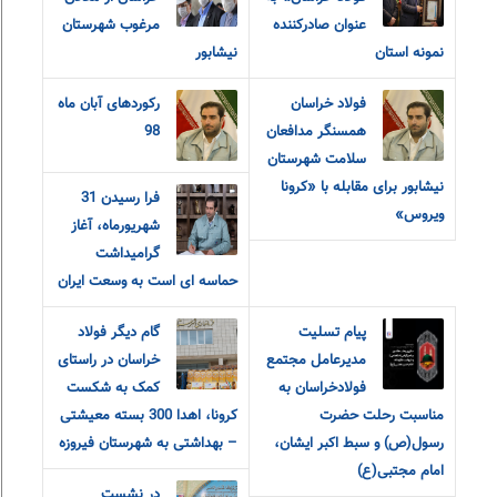
عنوان صادرکننده
مرغوب شهرستان
نمونه استان
نیشابور
فولاد خراسان
رکوردهای آبان ماه
همسنگر مدافعان
98
سلامت شهرستان
نیشابور برای مقابله با «کرونا
فرا رسیدن 31
ویروس»
شهریورماه، آغاز
گرامیداشت
حماسه ای است به وسعت ایران
پیام‌ ‌تسلیت
گام دیگر فولاد
مدیرعامل مجتمع
خراسان در راستای
فولاد‌خراسان به
کمک به شکست
مناسبت رحلت حضرت
کرونا، اهدا 300 بسته معیشتی
رسول(ص) و سبط اکبر ایشان،
– بهداشتی به شهرستان فیروزه
امام مجتبی(ع)
در نشست