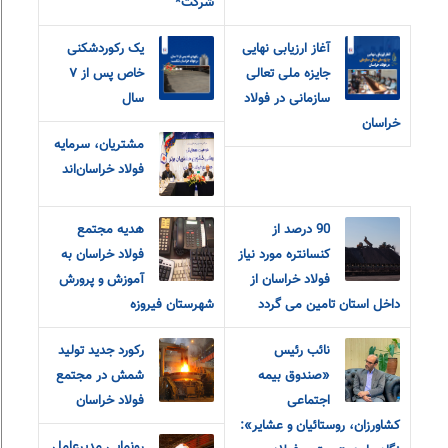
شرکت*
آغاز ارزیابی نهایی
یک رکوردشکنی
جایزه ملی تعالی
خاص پس از ۷
سازمانی در فولاد
سال
خراسان
مشتریان، سرمایه
فولاد خراسان‌اند
90 درصد از
هدیه مجتمع
کنسانتره مورد نیاز
فولاد خراسان به
فولاد خراسان از
آموزش و پرورش
داخل استان تامین می گردد
شهرستان فیروزه
نائب رئیس
رکورد جدید تولید
«صندوق بیمه
شمش در مجتمع
اجتماعی
فولاد خراسان
کشاورزان، روستائیان و عشایر»:
رونمایی مدیرعامل