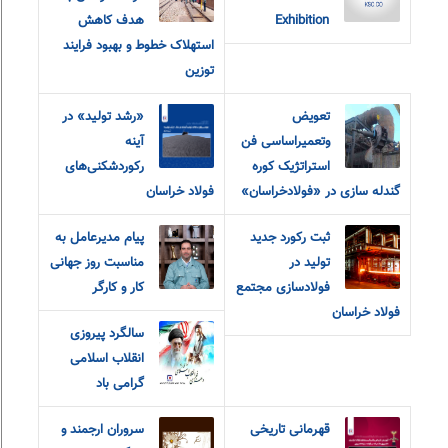
Exhibition
هدف کاهش
استهلاک خطوط و بهبود فرایند
توزین
تعویض
«رشد تولید» در
وتعمیراساسی فن
آینه
استراتژیک کوره
رکوردشکنی‌های
گندله سازی در «فولادخراسان»
فولاد خراسان
ثبت رکورد جدید
پیام مدیرعامل به
تولید در
مناسبت روز جهانی
فولادسازی مجتمع
کار و کارگر
فولاد خراسان
سالگرد پیروزی
انقلاب اسلامی
گرامی باد
قهرمانی تاریخی
سروران ارجمند و