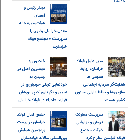
خدمتند
دیدار رئیس و
اعضای
هیأت‌مدیره خانه
معدن خراسان رضوی با
سرپرست «مجتمع فولاد
خراسان»
مدیر عامل فولاد
خودباوری؛
خراسان، روابط
مهمترین اصل در
عمومی ها
رسیدن به
هدایت‌گر سرمایه اجتماعی
خودکفایی تجلی خودباوری در
سازمان‌ها و حافظ دارایی معنوی
تعمیر و نگهداری کمپرسورهای
کشور هستند
فرایند «احیا» در فولاد خراسان
سرپرست معاونت
حضور فعال فولاد
فروش و بازاریابی
خراسان در بیست
شرکت مجتمع
و‌پنجمین همایش
فولاد خراسان مطرح کرد:
بین‌المللی سالانه فولادسازان