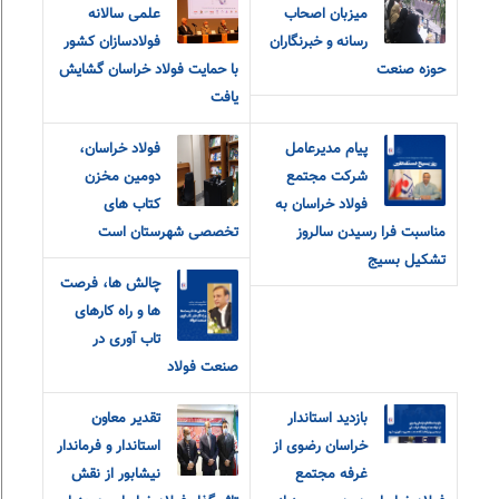
میزبان اصحاب
علمی سالانه
رسانه و خبرنگاران
فولادسازان کشور
حوزه صنعت
با حمایت فولاد خراسان گشایش
یافت
پیام مدیرعامل
فولاد خراسان،
شرکت مجتمع
دومین مخزن
فولاد خراسان به
کتاب های
مناسبت فرا رسیدن سالروز
تخصصی شهرستان است
تشکیل بسیج
چالش ها، فرصت
ها و راه کارهای
تاب آوری در
صنعت فولاد
بازدید استاندار
تقدیر معاون
خراسان رضوی از
استاندار و فرماندار
غرفه مجتمع
نیشابور از نقش