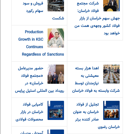
شرکت مجتمع
فروش و سود
فولاد خراسان:
سهام رکورد
جهش سهم خراسان از بازار
شکست
فولاد کشور وجهه‌ی همت من
Production
خواهد بود
Growth in KSC
Continues
Regardless of Sanctions
اهدا هزار بسته
حضور مدیرعامل
معیشتی به
«مجتمع فولاد
نیازمندان توسط
خراسان» در
شرکت وابسته به فولاد خراسان
رویداد بین المللی استیل پرایس
تجلیل از فولاد
کامیابی فولاد
خراسان به عنوان
خراسان در بازار
صادر کننده برتر
محصولات فولادی
خراسان رضوی
آموزش مدیران