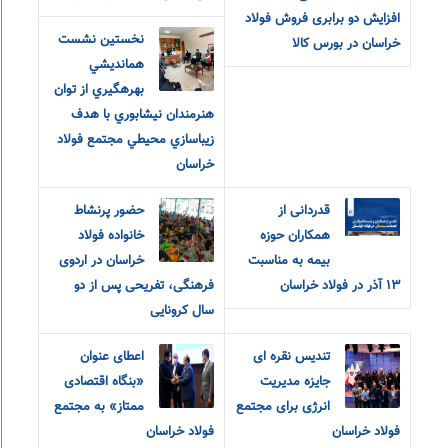
افزایش دو برابری فروش فولاد
نخستين نشست
خراسان در بورس کالا
همانديشي
بهرهگيري از توان
هنرمندان نيشابوري با هدف
زيباسازي محيطي مجتمع فولاد
خراسان
قدردانی از
حضور پرنشاط
همکاران حوزه
خانواده فولاد
بیمه به مناسبت
خراسان در اردوی
۱۳ آذر در فولاد خراسان
فرهنگی، تفریحی پس از دو
سال کرونایی
تندیس نقره ای
اعطای عنوان
جایزه مدیریت
«بنگاه اقتصادی
انرژی برای مجتمع
ممتاز» به مجتمع
فولاد خراسان
فولاد خراسان