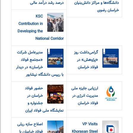
دانشگاه‌ها و مراکز دانش‌بنیان
درصد رشد درآمد مالی
خراسان رضوی
KSC
Contribution in
Developing the
National Corridor
گرامی‌داشت روز
مدیرعامل شرکت
«پژوهش» در
«مجتمع فولاد
فولاد خراسان
خراسان» در دیدار
با رییس دانشگاه نیشابور
ارزیابی جایزه ملی
حضور فولاد
مدیریت انرژی در
خراسان در
فولاد خراسان
جشنواره و
نمایشگاه ملی فولاد ایران
VP Visits
اصلاح سازه ریلی
Khorasan Steel
فولاد خراسان با