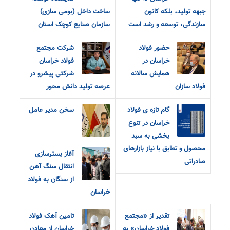
جبهه تولید، بلکه کانون
ساخت داخل (بومی سازی)
سازندگی، توسعه و رشد است
سازمان صنایع کوچک استان
حضور فولاد
شرکت مجتمع
خراسان در
فولاد خراسان
همایش سالانه
شرکتی پیشرو در
فولاد سازان
عرصه تولید دانش محور
گام تازه ی فولاد
سخن مدیر عامل
خراسان در تنوع
بخشی به سبد
محصول و تطابق با نیاز بازارهای
آغاز بسترسازی
صادراتی
انتقال سنگ آهن
از سنگان به فولاد
خراسان
تقدیر از «مجتمع
تامین آهک فولاد
فولاد خراسان» به
خراسان از معادن