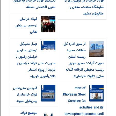
فولاد خراسان در دومین روز از
تاثیرگذار فولاد خراسان به عنوان
نمایشگاه صنعت، معدن و
معین اقتصادی منطقه
متالورژی مشهد
فولاد خراسان
درمسیر بی پایان
تعالی
از سوی اداره کل
دیدار مدیرکل
حفاظت محیط
نوسازی مدارس
زیست استان
خراسان رضوی با
صورت گرفت: صدور مجوز
مدیریت عالی فولاد خراسان و
زیست محیطی کارخانه گندله
بازدید از پروژه استخر
سازی «فولاد خراسان»
دانش‌آموزی فیروزه
start of
قدردانی مدیرعامل
Khorasan Steel
فولاد خراسان از
Complex Co
ایمن‌کاران نمونه
activities and its
مجتمع فولاد
development process until