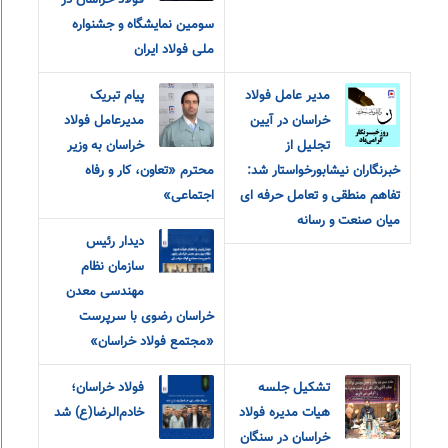
فولاد خراسان در
سومین نمایشگاه و جشنواره
ملی فولاد ایران
مدیر عامل فولاد
پیام تبریک
خراسان در آیین
مدیرعامل فولاد
تجلیل از
خراسان به وزیر
خبرنگاران نیشابورخواستار شد:
محترم «تعاون، کار و رفاه
تفاهم منطقی و تعامل حرفه ای
اجتماعی»
میان صنعت و رسانه
دیدار رئیس
سازمان نظام
مهندسی معدن
خراسان رضوی با سرپرست
«مجتمع فولاد خراسان»
تشکیل جلسه
فولاد خراسان؛
هیات مدیره فولاد
خادم‌الرضا(ع) شد
خراسان در سنگان