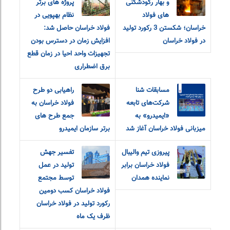
و بهار رکودشکنی
پروژه های برتر
های فولاد
نظام بهپویی در
خراسان؛ شکستن 3 رکورد تولید
فولاد خراسان حاصل شد:
در فولاد خراسان
افزایش زمان در دسترس بودن
تجهیزات واحد احیا در زمان قطع
برق اضطراری
مسابقات شنا
راهیابی دو طرح
شرکت‌های تابعه
فولاد خراسان به
«ایمیدرو» به
جمع طرح های
میزبانی فولاد خراسان آغاز شد
برتر سازمان ایمیدرو
پیروزی تیم والیبال
تفسیر جهش
فولاد خراسان برابر
تولید در عمل
نماینده همدان
توسط مجتمع
فولاد خراسان کسب دومین
رکورد تولید در فولاد خراسان
ظرف یک ماه