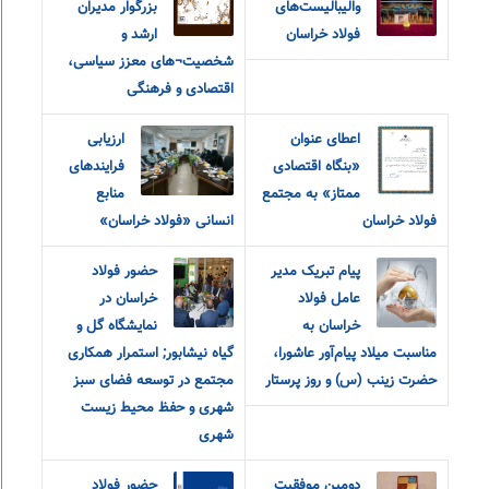
والیبالیست‌های
بزرگوار مدیران
فولاد خراسان
ارشد و
شخصیت¬های معزز سیاسی،
اقتصادی و فرهنگی
اعطای عنوان
ارزیابی
«بنگاه اقتصادی
فرایندهای
ممتاز» به مجتمع
منابع
فولاد خراسان
انسانی «فولاد خراسان»
پیام تبریک مدیر
حضور فولاد
عامل فولاد
خراسان در
خراسان به
نمایشگاه گل و
مناسبت میلاد پیام‌آور عاشورا،
گیاه نیشابور; استمرار همکاری
حضرت زینب (س) و روز پرستار
مجتمع در توسعه فضای سبز
شهری و حفظ محیط زیست
شهری
دومین موفقیت
حضور فولاد