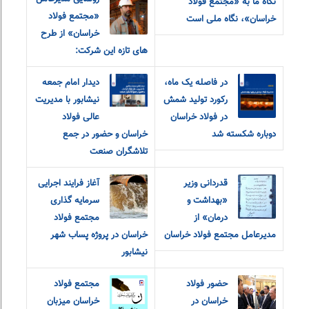
نگاه ما به «مجتمع فولاد
«مجتمع فولاد
خراسان»، نگاه ملی است
خراسان» از طرح
های تازه این شرکت:
در فاصله یک ماه،
دیدار امام جمعه
رکورد تولید شمش
نیشابور با مدیریت
در فولاد خراسان
عالی فولاد
دوباره شکسته شد
خراسان و حضور در جمع
تلاشگران صنعت
قدردانی وزیر
آغاز فرایند اجرایی
«بهداشت و
سرمایه گذاری
درمان» از
مجتمع فولاد
مدیرعامل مجتمع فولاد خراسان
خراسان در پروژه پساب شهر
نیشابور
حضور فولاد
مجتمع فولاد
خراسان در
خراسان میزبان