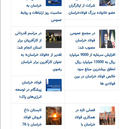
شرکت از ایثارگران
خراسان به
عضو خانواده‌ بزرگ‌ فولادخراسان
مناسبت روز ارتباطات و روابط
عمومی
در مجمع عمومی
در مراسم قدردانی
فولاد خراسان
از کارآفرینان برتر
مصوب شد:
استان انجام شد:
افزایش سرمایه از 9000 میلیارد
تقدیر از «فولاد خراسان» به
ریال به 13500 میلیارد ریال
عنوان کارآفرین برتر خراسان
تحقق بیشترین مبلغ سود
رضوی
خالص فولاد خراسان در بین
فولاد خراسان
فولادی ها
پیشگام در توسعه
انرژی‌های پاک؛
فصلی تازه در
تابستان داغ
همکاری فولاد
فروش فولاد
خراسان با
خراسان با 76