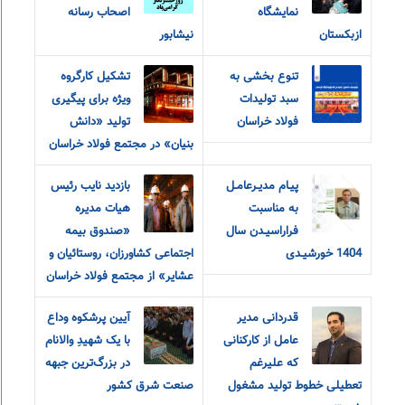
نمایشگاه
اصحاب رسانه
ازبکستان
نیشابور
تنوع بخشی به
تشکیل کارگروه
سبد تولیدات
ویژه برای پیگیری
فولاد خراسان
تولید «دانش
بنیان» در مجتمع فولاد خراسان
پیـام مدیـرعامـل
بازدید نایب رئیس
به مناسبت
هیات مدیره
فراراسیـدن سال
«صندوق بیمه
1404 خورشیـدی
اجتماعی کشاورزان، روستائیان و
عشایر» از مجتمع فولاد خراسان
قدردانی مدیر
آیین پرشکوه وداع
عامل از کارکنانی
با یک شهیدِ والانام
که علیرغم
در بزرگ‌ترین جبهه
تعطیلی خطوط تولید مشغول
صنعت شرق کشور